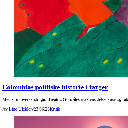
Colombias politiske historie i farger
Med stort overskudd gjør Beatriz Gonzáles maktens dekadanse og fatal
Av
Line Ulekleiv
23.06.26
Kritik