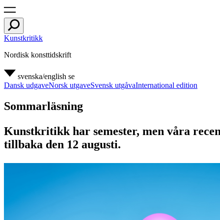
Kunstkritikk
Nordisk konsttidskrift
svenska/english
se
Dansk udgave
Norsk utgave
Svensk utgåva
International edition
Sommarläsning
Kunstkritikk har semester, men våra recen
tillbaka den 12 augusti.