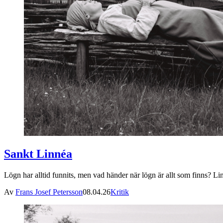
Sankt Linnéa
Lögn har alltid funnits, men vad händer när lögn är allt som finns? L
Av
Frans Josef Petersson
08.04.26
Kritik