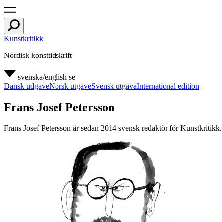
Kunstkritikk
Nordisk konsttidskrift
svenska/english
se
Dansk udgave
Norsk utgave
Svensk utgåva
International edition
Frans Josef Petersson
Frans Josef Petersson är sedan 2014 svensk redaktör för Kunstkritik