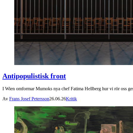
Antipopulistisk front
I Wien omformar Mumoks nya chef Fatima Hellberg hur vi rör oss ge
Av
Frans Josef Petersson
26.06.26
Kritik