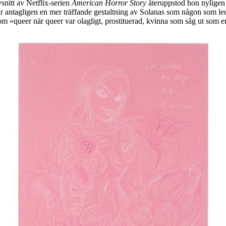
vsnitt av Netflix-serien
American Horror Story
återuppstod hon nyligen
r antagligen en mer träffande gestaltning av Solanas som någon som led 
om «queer när queer var olagligt, prostituerad, kvinna som såg ut som en