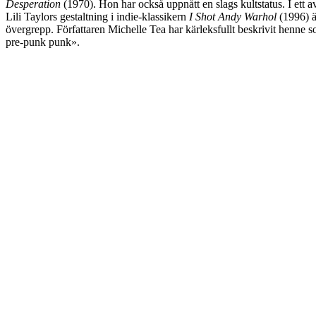
Desperation
(1970). Hon har också uppnått en slags kultstatus. I ett a
Lili Taylors gestaltning i indie-klassikern
I Shot Andy Warhol
(1996) ä
övergrepp. Författaren Michelle Tea har kärleksfullt beskrivit henne s
pre-punk punk».