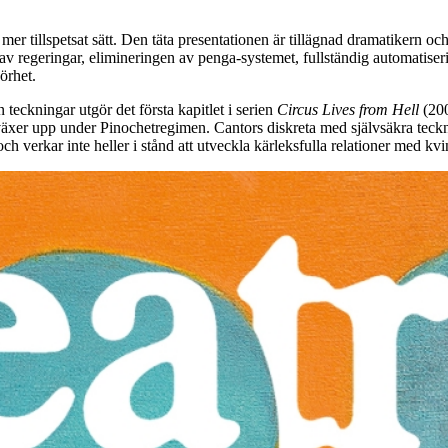
mer tillspetsat sätt. Den täta presentationen är tillägnad dramatikern oc
 av regeringar, elimineringen av penga-systemet, fullständig automatise
körhet.
 teckningar utgör det första kapitlet i serien
Circus Lives from Hell
(20
växer upp under Pinochetregimen. Cantors diskreta med självsäkra teckn
erkar inte heller i stånd att utveckla kärleksfulla relationer med kvinno