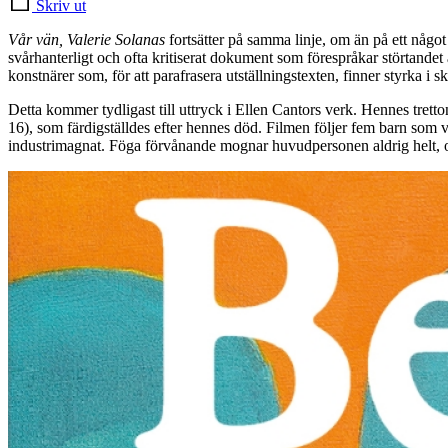
Skriv ut
Vår vän, Valerie Solanas
fortsätter på samma linje, om än på ett något 
svårhanterligt och ofta kritiserat dokument som förespråkar störtandet
konstnärer som, för att parafrasera utställningstexten, finner styrka i s
Detta kommer tydligast till uttryck i Ellen Cantors verk. Hennes tretton
16), som färdigställdes efter hennes död. Filmen följer fem barn som 
industrimagnat. Föga förvånande mognar huvudpersonen aldrig helt, och v