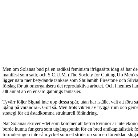
Men om Solanas bud på en radikal feminism ifrågasätts idag så har de
manifest som satir, och S.C.U.M. (The Society for Cutting Up Men) som
ligger nära mer betydande tänkare som Shulamith Firestone och Silvia 
förslag för att omorganisera det reproduktiva arbetet. Och i hennes ha
allt annat än en ensam galnings fantasier.
Tyvärr följer Signal inte upp dessa spår, utan har istället valt att fö
igång på varandra». Gott så. Men trots vikten av trygga rum och gemens
strategi för att åstadkomma strukturell förändring.
När Solanas skriver «det som kommer att befria kvinnor är inte ekono
borde kunna fungera som utgångspunkt för en bred antikapitalistisk 
formuleringen inte så mycket som ett stridsrop som en förenklad slogan