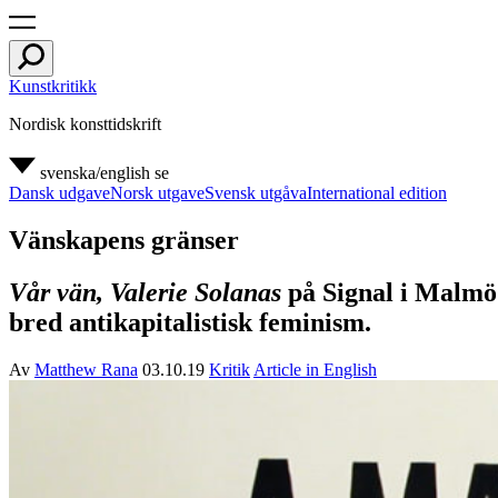
Kunstkritikk
Nordisk konsttidskrift
svenska/english
se
Dansk udgave
Norsk utgave
Svensk utgåva
International edition
Vänskapens gränser
Vår vän, Valerie Solanas
på Signal i Malmö 
bred antikapitalistisk feminism.
Av
Matthew Rana
03.10.19
Kritik
Article in English