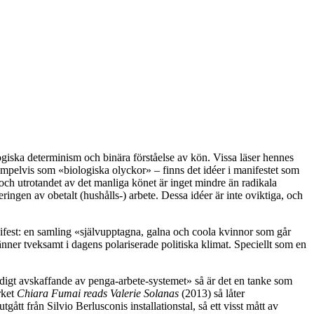
giska determinism och binära förståelse av kön. Vissa läser hennes
empelvis som «biologiska olyckor» – finns det idéer i manifestet som
och utrotandet av det manliga könet är inget mindre än radikala
ingen av obetalt (hushålls-) arbete. Dessa idéer är inte oviktiga, och
manifest: en samling «självupptagna, galna och coola kvinnor som går
nner tveksamt i dagens polariserade politiska klimat. Speciellt som en
ndigt avskaffande av penga-arbete-systemet» så är det en tanke som
rket
Chiara Fumai reads Valerie Solanas
(2013) så låter
t från Silvio Berlusconis installationstal, så ett visst mått av