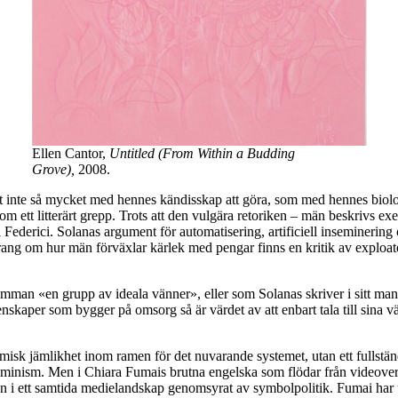
Ellen Cantor,
Untitled (From Within a Budding
Grove),
2008.
t inte så mycket med hennes kändisskap att göra, som med hennes biolo
 ett litterärt grepp. Trots att den vulgära retoriken – män beskrivs ex
Federici. Solanas argument för automatisering, artificiell inseminering 
rang om hur män förväxlar kärlek med pengar finns en kritik av exploater
ra samman «en grupp av ideala vänner», eller som Solanas skriver i sitt 
kaper som bygger på omsorg så är värdet av att enbart tala till sina vä
misk jämlikhet inom ramen för det nuvarande systemet, utan ett fullstä
feminism. Men i Chiara Fumais brutna engelska som flödar från videove
 i ett samtida medielandskap genomsyrat av symbolpolitik. Fumai har utgåt