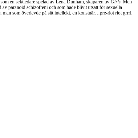
 som en sektledare spelad av Lena Dunham, skaparen av
Girls
. Men
av paranoid schizofreni och som hade blivit utsatt för sexuella
 man som överlevde på sitt intellekt, en konstnär…pre-riot riot grrrl,