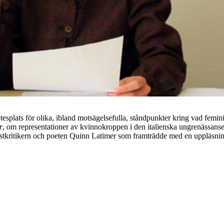
splats för olika, ibland motsägelsefulla, ståndpunkter kring vad femini
r
, om representationer av kvinnokroppen i den italienska ungrenässansen
stkritikern och poeten Quinn Latimer som framträdde med en uppläsni