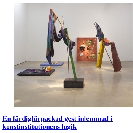
En färdigförpackad gest inlemmad i
konstinstitutionens logik