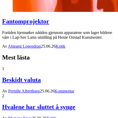
Fantomprojektor
Fortiden hjemsøker nåtiden gjennom apparatene som lager bildene
våre i Lap-See Lams utstilling på Henie Onstad Kunstsenter.
Av
Abirami Logendran
25.06.26
Kritik
Mest lästa
1
Beskidt valuta
Av
Pernille Albrethsen
25.06.26
Kommentar
2
Hvalene har sluttet å synge