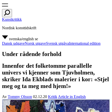
Kunstkritikk
Nordisk konsttidskrift
svenska/english
se
Dansk udgave
Norsk utgave
Svensk utgåva
International edition
Under rådende forhold
Innenfor det folketomme parallelle
univers vi kjenner som Tjuvholmen,
skriker Ida Ekblads malerier i kor: «Stjel
meg og ta meg med hjem!»
Av
Tommy Olsson
02.12.20
Kritik
Article in English