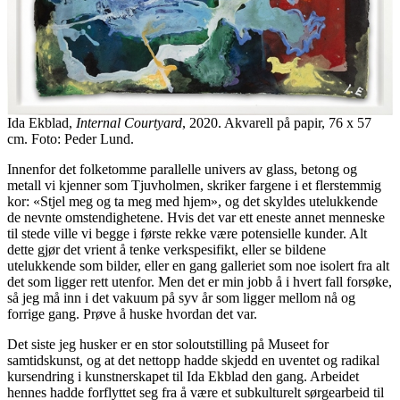
Ida Ekblad,
Internal Courtyard
, 2020. Akvarell på papir, 76 x 57
cm. Foto: Peder Lund.
Innenfor det folketomme parallelle univers av glass, betong og
metall vi kjenner som Tjuvholmen, skriker fargene i et flerstemmig
kor: «Stjel meg og ta meg med hjem», og det skyldes utelukkende
de nevnte omstendighetene. Hvis det var ett eneste annet menneske
til stede ville vi begge i første rekke være potensielle kunder. Alt
dette gjør det vrient å tenke verkspesifikt, eller se bildene
utelukkende som bilder, eller en gang galleriet som noe isolert fra alt
det som ligger rett utenfor. Men det er min jobb å i hvert fall forsøke,
så jeg må inn i det vakuum på syv år som ligger mellom nå og
forrige gang. Prøve å huske hvordan det var.
Det siste jeg husker er en stor soloutstilling på Museet for
samtidskunst, og at det nettopp hadde skjedd en uventet og radikal
kursendring i kunstnerskapet til Ida Ekblad den gang. Arbeidet
hennes hadde forflyttet seg fra å være et subkulturelt sørgearbeid til