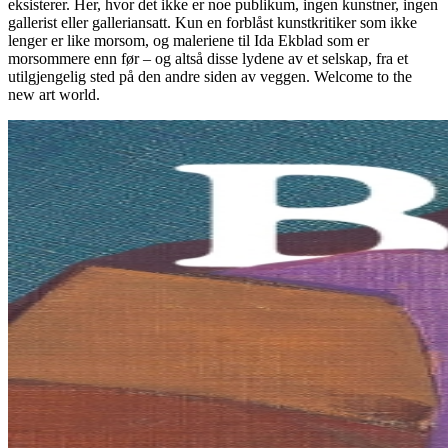
eksisterer. Her, hvor det ikke er noe publikum, ingen kunstner, ingen
gallerist eller galleriansatt. Kun en forblåst kunstkritiker som ikke
lenger er like morsom, og maleriene til Ida Ekblad som er
morsommere enn før – og altså disse lydene av et selskap, fra et
utilgjengelig sted på den andre siden av veggen. Welcome to the
new art world.