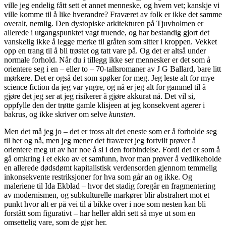
ville jeg endelig fått sett et annet menneske, og hvem vet; kanskje vi
ville komme til å like hverandre? Fraværet av folk er ikke det samme
overalt, nemlig. Den dystopiske arkitekturen på Tjuvholmen er
allerede i utgangspunktet vagt truende, og har bestandig gjort det
vanskelig ikke å legge merke til gråten som sitter i kroppen. Vekket
opp en trang til å bli trøstet og tatt vare på. Og det er altså under
normale forhold. Når du i tillegg ikke ser mennesker er det som å
orientere seg i en – eller to – 70-tallsromaner av J G Ballard, bare litt
mørkere. Det er også det som spøker for meg. Jeg leste alt for mye
science fiction da jeg var yngre, og nå er jeg alt for gammel til å
gjøre det jeg ser at jeg risikerer å gjøre akkurat nå. Det vil si,
oppfylle den der trøtte gamle klisjeen at jeg konsekvent agerer i
bakrus, og ikke skriver om selve
kunsten
.
Men det må jeg jo – det er tross alt det eneste som er å forholde seg
til her og nå, men jeg mener det fraværet jeg fortvilt prøver å
orientere meg ut av har noe å si i den forbindelse. Fordi det er som å
gå omkring i et ekko av et samfunn, hvor man prøver å vedlikeholde
en allerede dødsdømt kapitalistisk verdensorden gjennom temmelig
inkonsekvente restriksjoner for hva som går an og ikke. Og
maleriene til Ida Ekblad – hvor det stadig foregår en fragmentering
av modernismen, og subkulturelle markører blir abstrahert mot et
punkt hvor alt er på vei til å bikke over i noe som nesten kan bli
forstått som figurativt – har heller aldri sett så mye ut som en
omsettelig vare, som de gjør her.