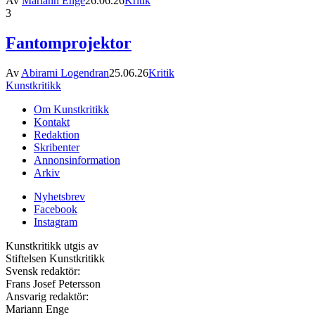
Av
Mariann Enge
26.06.26
Kritik
3
Fantomprojektor
Av
Abirami Logendran
25.06.26
Kritik
Kunstkritikk
Om Kunstkritikk
Kontakt
Redaktion
Skribenter
Annonsinformation
Arkiv
Nyhetsbrev
Facebook
Instagram
Kunstkritikk utgis av
Stiftelsen Kunstkritikk
Svensk redaktör:
Frans Josef Petersson
Ansvarig redaktör:
Mariann Enge