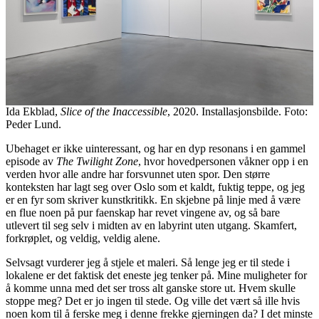
Ida Ekblad,
Slice of the Inaccessible
, 2020. Installasjonsbilde. Foto:
Peder Lund.
Ubehaget er ikke uinteressant, og har en dyp resonans i en gammel
episode av
The Twilight Zone
, hvor hovedpersonen våkner opp i en
verden hvor alle andre har forsvunnet uten spor. Den større
konteksten har lagt seg over Oslo som et kaldt, fuktig teppe, og jeg
er en fyr som skriver kunstkritikk. En skjebne på linje med å være
en flue noen på pur faenskap har revet vingene av, og så bare
utlevert til seg selv i midten av en labyrint uten utgang. Skamfert,
forkrøplet, og veldig, veldig alene.
Selvsagt vurderer jeg å stjele et maleri. Så lenge jeg er til stede i
lokalene er det faktisk det eneste jeg tenker på. Mine muligheter for
å komme unna med det ser tross alt ganske store ut. Hvem skulle
stoppe meg? Det er jo ingen til stede. Og ville det vært så ille hvis
noen kom til å ferske meg i denne frekke gjerningen da? I det minste