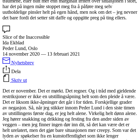
traumene, eller blitt mer enn marginalt irritert over situasjonen i stort,
har det på ingen måte stoppet meg fra å påføre meg selv
uutholdelige pinsler helt på egen hånd, men nok om det – jeg nevner
det bare fordi det setter sitt daffe og oppgitte preg på ting ellers.
Slice of the Inaccessible
Ida Ekblad
Peder Lund, Oslo
14 november 2020
—
13 februari 2021
Nyhetsbrev
Dela
Skriv ut
Det er november. Det er mørkt. Det regner. Og i tråd med gjeldende
restriksjoner er ikke en utstillingsåpning helt som den pleide å være.
Det er liksom ikke-åpninger det går i for tiden. Forskjellige grader
av negasjon. Så, når jeg stikker innom Peder Lund i den siste timen
av utstillingens første dag, er jeg helt alene. Virkelig helt dønn alene.
Jeg hører snakking og drikking og festing fra den andre siden av
veggen – men jeg finner ingen dør inn dit, så det kan være det er
helt urelatert, men det gjør bare situasjonen mer creepy. Som var det
lyden av spøkelser fra en kunstoffentlighet som ikke lenger