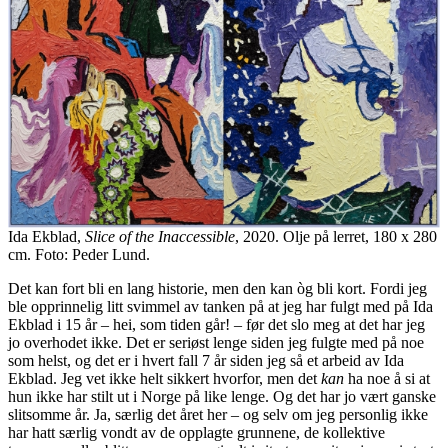
Ida Ekblad,
Slice of the Inaccessible
, 2020. Olje på lerret, 180 x 280
cm. Foto: Peder Lund.
Det kan fort bli en lang historie, men den kan òg bli kort. Fordi jeg
ble opprinnelig litt svimmel av tanken på at jeg har fulgt med på Ida
Ekblad i 15 år – hei, som tiden går! – før det slo meg at det har jeg
jo overhodet ikke. Det er seriøst lenge siden jeg fulgte med på noe
som helst, og det er i hvert fall 7 år siden jeg så et arbeid av Ida
Ekblad. Jeg vet ikke helt sikkert hvorfor, men det
kan
ha noe å si at
hun ikke har stilt ut i Norge på like lenge. Og det har jo vært ganske
slitsomme år. Ja, særlig det året her – og selv om jeg personlig ikke
har hatt særlig vondt av de opplagte grunnene, de kollektive