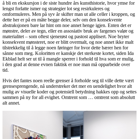
å bli en ekskursjon i de siste hundre års kunsthistorie, hvor ymse for
lengst forlatte ismer og strategier lot seg resirkuleres og
omformuleres. Men på syv år skifter man ut alle celler i kroppen, og
dette her er på en måte begge deler, selv om den konsekvente
abstraksjonen bare lar hint om noe annet henge igjen. Enten det er
mønstre, deler av tegn, eller en assosiativ bruk av fargenes valør og
materialitet – som oftest sjenerøst og pastost applisert. Noe bryter
konsekvent mønsteret, noe er blitt overmalt, og noe annet ikke malt
tilstrekkelig til å legge noen føringer for hvor dette bærer hen for
sånne som meg. Koloritten er kanskje det sterkeste kortet, siden Ida
Ekblad helt ser ut til å mangle sperrer i forhold til hva som er mulig,
i den grad at denne evnen faktisk er noe man må opparbeide over
tid.
Hvis det fantes noen reelle grenser å forholde seg til ville dette vært
grensesprengende, nå understreker det mer en uendelighet hvor alt
mulig av visuelle koder og potensiell betydning hakkes opp og settes
sammen på ny for all evighet. Omtrent som … omtrent som absolutt
alt annet.