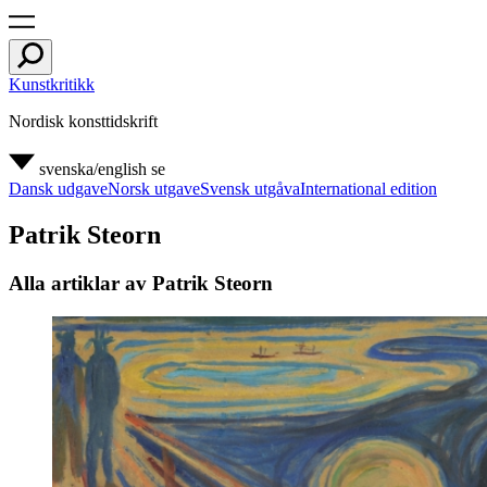
Kunstkritikk
Nordisk konsttidskrift
svenska/english
se
Dansk udgave
Norsk utgave
Svensk utgåva
International edition
Patrik Steorn
Alla artiklar av Patrik Steorn