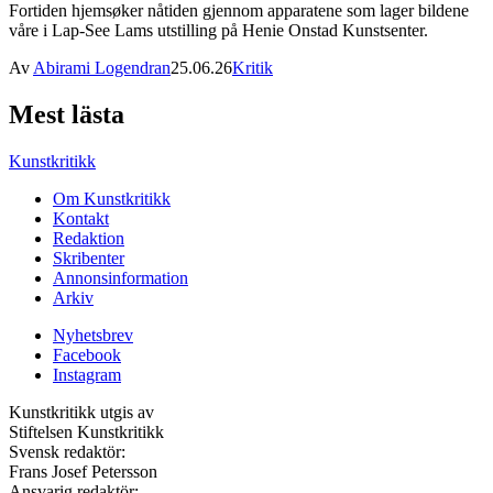
Fortiden hjemsøker nåtiden gjennom apparatene som lager bildene
våre i Lap-See Lams utstilling på Henie Onstad Kunstsenter.
Av
Abirami Logendran
25.06.26
Kritik
Mest lästa
Kunstkritikk
Om Kunstkritikk
Kontakt
Redaktion
Skribenter
Annonsinformation
Arkiv
Nyhetsbrev
Facebook
Instagram
Kunstkritikk utgis av
Stiftelsen Kunstkritikk
Svensk redaktör:
Frans Josef Petersson
Ansvarig redaktör: