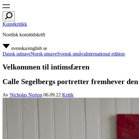
Kunstkritikk
Nordisk konsttidskrift
svenska/english
se
Dansk udgave
Norsk utgave
Svensk utgåva
International edition
Velkommen til intimsfæren
Calle Segelbergs portretter fremhever den
Av
Nicholas Norton
06.09.22
Kritik