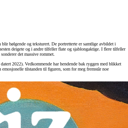
en blir bølgende og teksturert. De portretterte er samtlige avbildet i
n deigete og i andre tilfeller flate og sjablongaktige. I flere tilfeller
nt sonderer det massive rommet.
l og datert 2022). Vedkommende har hendende bak ryggen med blikket
 emosjonelle tilstanden til figuren, som for meg fremstår noe