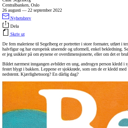
Centralbanken, Oslo
26 augusti
—
22 september 2022
Nyhetsbrev
Dela
Skriv ut
De fem maleriene til Segelberg er portretter i store formater, utført i tem
halvfigur og har europeisk utseende og uformell, enkel bekledning. Selve
er jeg usikker på om øynene er overdimensjonerte, eller om det er bruk
Bildet nærmest inngangen avbilder en ung, androgyn person kledd i sy
festet blygt i bakken. Leppene er sjokkrøde, som om de er kledd med le
nedstemt. Kjærlighetssorg? En dårlig dag?