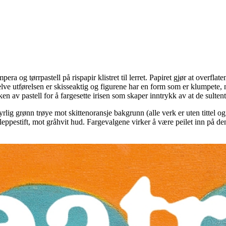
pera og tørrpastell på rispapir klistret til lerret. Papiret gjør at overflat
 utførelsen er skisseaktig og figurene har en form som er klumpete, neste
en av pastell for å fargesette irisen som skaper inntrykk av at de sulte
rlig grønn trøye mot skittenoransje bakgrunn (alle verk er uten titte
ppestift, mot gråhvit hud. Fargevalgene virker å være peilet inn på den