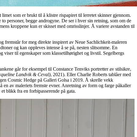
et som er brukt til å klistre rispapiret til lerretet skinner gjennom.
er to personer, begge androgyne. De ser i hver sin retning, som om de
, mens kroppene kun er skisset med omrisslinjer. Å variere avstanden til
 og fremstår for meg direkte inspirert av Neue Sachlichkeit-maleren
udtoner og kan oppleves intense å se på, nesten slitsomme. En
og viser til egenskaper som klassetilhørighet og livstil. Segelbergs
Tankene går for eksempel til Constance Tenviks portretter av stilsikre,
acqueline Landvik & Ceval)
, 2021). Eller Charlie Roberts tablåer med
llingen Cosmic Hedge på Galleri Golsa i 2019. Å skrelle vekk
så en av maleriets fremste evner. Anretning av form og farge påkaller
et blikk fra en forbipasserende på gata.