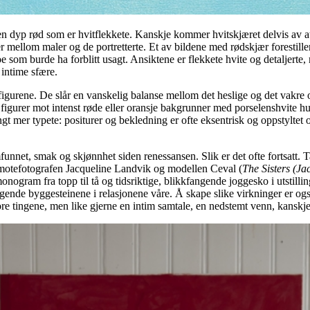
dyp rød som er hvitflekkete. Kanskje kommer hvitskjæret delvis av at lim
r mellom maler og de portretterte. Et av bildene med rødskjær forestill
oe som burde ha forblitt usagt. Ansiktene er flekkete hvite og detaljerte
 intime sfære.
l figurene. De slår en vanskelig balanse mellom det heslige og det vakre
e figurer mot intenst røde eller oransje bakgrunner med porselenshvite h
angt mer typete: positurer og bekledning er ofte eksentrisk og oppstyltet 
mfunnet, smak og skjønnhet siden renessansen. Slik er det ofte fortsatt. 
v motefotografen Jacqueline Landvik og modellen Ceval (
The Sisters (J
monogram fra topp til tå og tidsriktige, blikkfangende joggesko i utsti
ggende byggesteinene i relasjonene våre. Å skape slike virkninger er og
ore tingene, men like gjerne en intim samtale, en nedstemt venn, kanskje 