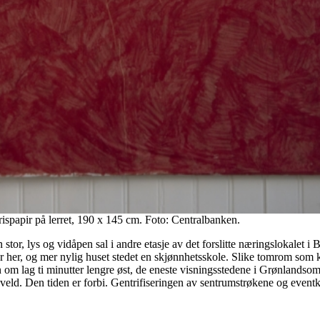
rispapir på lerret, 190 x 145 cm. Foto: Centralbanken.
n stor, lys og vidåpen sal i andre etasje av det forslitte næringslokalet 
 her, og mer nylig huset stedet en skjønnhetsskole. Slike tomrom som k
m lag ti minutter lengre øst, de eneste visningsstedene i Grønlandsområ
veld. Den tiden er forbi. Gentrifiseringen av sentrumstrøkene og eventku