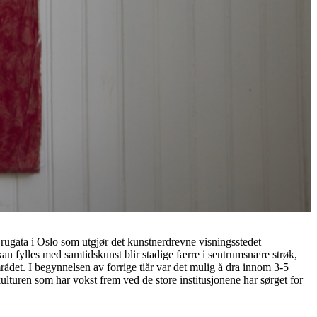
i Brugata i Oslo som utgjør det kunstnerdrevne visningsstedet
an fylles med samtidskunst blir stadige færre i sentrumsnære strøk,
det. I begynnelsen av forrige tiår var det mulig å dra innom 3-5
lturen som har vokst frem ved de store institusjonene har sørget for