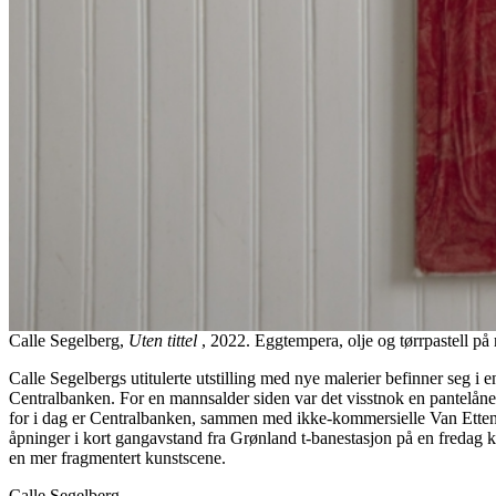
Calle Segelberg,
Uten tittel
, 2022. Eggtempera, olje og tørrpastell på 
Calle Segelbergs utitulerte utstilling med nye malerier befinner seg i e
Centralbanken. For en mannsalder siden var det visstnok en pantelåner
for i dag er Centralbanken, sammen med ikke-kommersielle Van Etten o
åpninger i kort gangavstand fra Grønland t-banestasjon på en fredag k
en mer fragmentert kunstscene.
Calle Segelberg