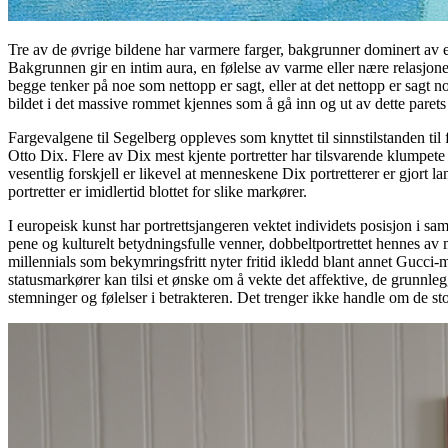
Tre av de øvrige bildene har varmere farger, bakgrunner dominert av en 
Bakgrunnen gir en intim aura, en følelse av varme eller nære relasjone
begge tenker på noe som nettopp er sagt, eller at det nettopp er sagt n
bildet i det massive rommet kjennes som å gå inn og ut av dette parets
Fargevalgene til Segelberg oppleves som knyttet til sinnstilstanden ti
Otto Dix. Flere av Dix mest kjente portretter har tilsvarende klumpet
vesentlig forskjell er likevel at menneskene Dix portretterer er gjort l
portretter er imidlertid blottet for slike markører.
I europeisk kunst har portrettsjangeren vektet individets posisjon i sa
pene og kulturelt betydningsfulle venner, dobbeltportrettet hennes a
millennials som bekymringsfritt nyter fritid ikledd blant annet Gucci-
statusmarkører kan tilsi et ønske om å vekte det affektive, de grunnle
stemninger og følelser i betrakteren. Det trenger ikke handle om de st