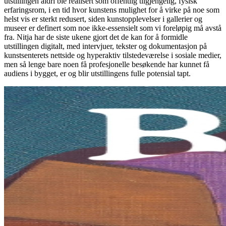
utstillingen aldri ble realisert som offentlig tilgjengelig, fysisk
erfaringsrom, i en tid hvor kunstens mulighet for å virke på noe som
helst vis er sterkt redusert, siden kunstopplevelser i gallerier og
museer er definert som noe ikke-essensielt som vi foreløpig må avstå
fra. Nitja har de siste ukene gjort det de kan for å formidle
utstillingen digitalt, med intervjuer, tekster og dokumentasjon på
kunstsenterets nettside og hyperaktiv tilstedeværelse i sosiale medier,
men så lenge bare noen få profesjonelle besøkende har kunnet få
audiens i bygget, er og blir utstillingens fulle potensial tapt.