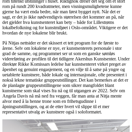
rom tiltenkt utstillinger i huset. Riktignok dreier det seg om et stort
rom på rundt 200 kvadratmeter, men visningsmulighetene kunne
gjerne ha vært enda bedre, når man først bygget nytt. Når det er
sagt, er det jo ikke nødvendigvis størrelsen det kommer an på, når
det gjelder hva kunstsenteret kan bety – både for Lillestrøms
lokalbefolkning og for kunstmiljøet i Oslo-området. Viktigere er det
hvordan de nye lokalene blir brukt.
På Nitjas nettsider er det skissert et tett program for de første to
årene. Selv om lokalene er nye, er kunstsenterets personale i stor
grad de samme, og programmet ser ut som en ganske sømløs
videreføring av profilen til det tidligere Akershus Kunstsenter. Under
direktør Rikke Komissars ledelse har kunstsenteret virket preget av
åpenhet og genuint engasjement, og en vilje til å satse på yngre og
uetablerte kunstnere, både lokale og internasjonale, ofte presentert i
nokså lekne tematiske gruppeutstillinger. Det kan bemerkes at det er
de planlagte gruppeutstillingene som sikrer mangfoldet blant
kunstnerne som skal vises fra nå og til utgangen av 2022. Selv om
Angela Davis nå må ned fra veggen, får man anta at Nitja mente
alvor med å la henne trone som en frihetsgudinne i
åpningsutstillingen, og at de etter hvert vil slippe til et mer
representativt utvalg av kunstnere også i soloformatet.