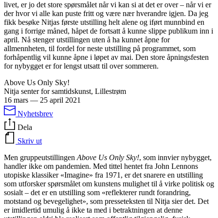
livet, er jo det store spørsmålet når vi kan si at det er over – når vi er
der hvor vi alle kan puste fritt og være nær hverandre igjen. Da jeg
fikk besøke Nitjas første utstilling helt alene og iført munnbind en
gang i forrige måned, håpet de fortsatt å kunne slippe publikum inn i
april. Nå stenger utstillingen uten å ha kunnet åpne for
allmennheten, til fordel for neste utstilling på programmet, som
forhåpentlig vil kunne åpne i løpet av mai. Den store åpningsfesten
for nybygget er for lengst utsatt til over sommeren.
Above Us Only Sky!
Nitja senter for samtidskunst, Lillestrøm
16 mars
—
25 april 2021
Nyhetsbrev
Dela
Skriv ut
Men gruppeutstillingen
Above Us Only Sky!
, som innvier nybygget,
handler ikke om pandemien. Med tittel hentet fra John Lennons
utopiske klassiker «Imagine» fra 1971, er det snarere en utstilling
som utforsker spørsmålet om kunstens mulighet til å virke politisk og
sosialt – det er en utstilling som «reflekterer rundt forandring,
motstand og bevegelighet», som presseteksten til Nitja sier det. Det
er imidlertid umulig å ikke ta med i betraktningen at denne