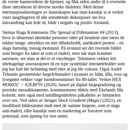
de verste banneordene de kjenner, og fikk siden andre til å oversette
disse uttrykkene til diverse norske dialekter. Med denne
internasjonaliseringen av bannskapen kan man kanskje si at verket
viser langfingeren til alle utmattende diskusjoner om hva
innvandring kan lede til, både i negativ og positiv forstand.
Steinar Haga Kristensens
The Spread of Dilletantism #4
(2013),
hvor to tilnærmet identiske personer sitter på hendene sine mens de
rekker tunge, uttrykker en mer tilbakeholdt, uartikulert protest – en
slags barnslig, trassig motstand. På avstand ser det ruvende bildet
som henger fra taket ut som et maleri, men når man kommer
nærmere, ser man at det er et vinylteppe. Teksturen vekker lett
ubehagelige assosiasjoner til en type syntetiske interiørtekstiler som
jeg har hatt lite befatning med etter at jeg ble voksen. Også André
Tehranis geometriske fargefeltsmaleri i nyanser av blått, lilla, rosa og
lysegrønt vekker vage barndomsminner fra 80-tallet. Verket
HEX
#83603C > #2EBF91
(2020), basert på digital fargegradering og
persiske mosaikkmønstre, kommuniserer tildels med Ekelands lilla
koloritt, men også med utstillingstittelens påkallelse av himmelen
over oss. Ved siden av henger
Stock Gradient (Magic)
(2021), en
modifisert bilderamme malt med de samme fargene, som et slags
anti-maleri, eller kanskje som en markering av fraværet som
potensial, som åpning for noe annet.