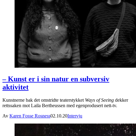
– Kunst er i sin natur en subversiv
aktivitet
Kunstnerne bak det omstridte teaterstykket
Ways of Seeing
dekker
rettssaken mot Laila Bertheussen med egenprodusert nett-tv.
Av
Karen Fosse Rosness
02.10.20
Intervju