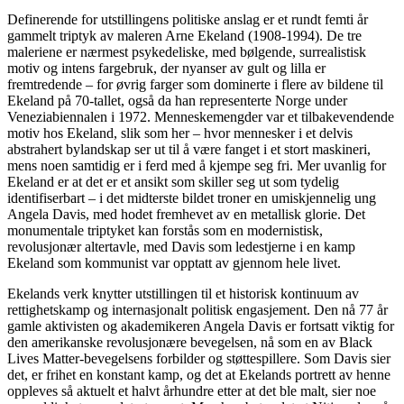
Definerende for utstillingens politiske anslag er et rundt femti år
gammelt triptyk av maleren Arne Ekeland (1908-1994). De tre
maleriene er nærmest psykedeliske, med bølgende, surrealistisk
motiv og intens fargebruk, der nyanser av gult og lilla er
fremtredende – for øvrig farger som dominerte i flere av bildene til
Ekeland på 70-tallet, også da han representerte Norge under
Veneziabiennalen i 1972. Menneskemengder var et tilbakevendende
motiv hos Ekeland, slik som her – hvor mennesker i et delvis
abstrahert bylandskap ser ut til å være fanget i et stort maskineri,
mens noen samtidig er i ferd med å kjempe seg fri. Mer uvanlig for
Ekeland er at det er et ansikt som skiller seg ut som tydelig
identifiserbart – i det midterste bildet troner en umiskjennelig ung
Angela Davis, med hodet fremhevet av en metallisk glorie. Det
monumentale triptyket kan forstås som en modernistisk,
revolusjonær altertavle, med Davis som ledestjerne i en kamp
Ekeland som kommunist var opptatt av gjennom hele livet.
Ekelands verk knytter utstillingen til et historisk kontinuum av
rettighetskamp og internasjonalt politisk engasjement. Den nå 77 år
gamle aktivisten og akademikeren Angela Davis er fortsatt viktig for
den amerikanske revolusjonære bevegelsen, nå som en av Black
Lives Matter-bevegelsens forbilder og støttespillere. Som Davis sier
det, er frihet en konstant kamp, og det at Ekelands portrett av henne
oppleves så aktuelt et halvt århundre etter at det ble malt, sier noe