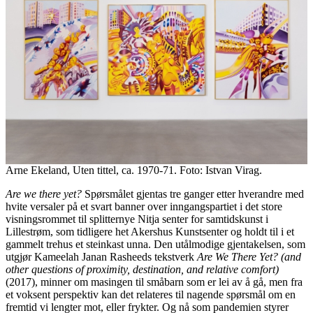
Arne Ekeland, Uten tittel, ca. 1970-71. Foto: Istvan Virag.
Are we there yet?
Spørsmålet gjentas tre ganger etter hverandre med
hvite versaler på et svart banner over inngangspartiet i det store
visningsrommet til splitternye Nitja senter for samtidskunst i
Lillestrøm, som tidligere het Akershus Kunstsenter og holdt til i et
gammelt trehus et steinkast unna. Den utålmodige gjentakelsen, som
utgjør Kameelah Janan Rasheeds tekstverk
Are We There Yet? (and
other questions of proximity, destination, and relative comfort)
(2017), minner om masingen til småbarn som er lei av å gå, men fra
et voksent perspektiv kan det relateres til nagende spørsmål om en
fremtid vi lengter mot, eller frykter. Og nå som pandemien styrer