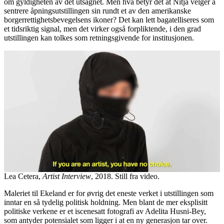
om gyldigheten av det utsagnet. Men hva betyr det at Nitja velger å
sentrere åpningsutstillingen sin rundt et av den amerikanske
borgerrettighetsbevegelsens ikoner? Det kan lett bagatelliseres som
et tidsriktig signal, men det virker også forpliktende, i den grad
utstillingen kan tolkes som retningsgivende for institusjonen.
Lea Cetera,
Artist Interview
, 2018. Still fra video.
Maleriet til Ekeland er for øvrig det eneste verket i utstillingen som
inntar en så tydelig politisk holdning. Men blant de mer eksplisitt
politiske verkene er et iscenesatt fotografi av Adelita Husni-Bey,
som antyder potensialet som ligger i at en ny generasjon tar over.