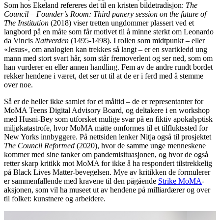
Som hos Ekeland refereres det til en kristen bildetradisjon:
The
Council – Founder’s Room: Third panery session on the future of
The Institution
(2018) viser tretten ungdommer plassert ved et
langbord på en måte som får motivet til å minne sterkt om Leonardo
da Vincis
Nattverden
(1495-1498). I rollen som midtpunkt – eller
«Jesus», om analogien kan trekkes så langt – er en svartkledd ung
mann med stort svart hår, som står fremoverlent og ser ned, som om
han vurderer en eller annen handling. Fem av de andre rundt bordet
rekker hendene i været, det ser ut til at de er i ferd med å stemme
over noe.
Så er de heller ikke samlet for et måltid – de er representanter for
MoMA Teens Digital Advisory Board, og deltakere i en workshop
med Husni-Bey som utforsket mulige svar på en fiktiv apokalyptisk
miljøkatastrofe, hvor MoMA måtte omformes til et tilfluktssted for
New Yorks innbyggere. På nettsiden lenker Nitja også til prosjektet
The Council Reformed
(2020), hvor de samme unge menneskene
kommer med sine tanker om pandemisituasjonen, og hvor de også
retter skarp kritikk mot MoMA for ikke å ha respondert tilstrekkelig
på Black Lives Matter-bevegelsen. Mye av kritikken de formulerer
er sammenfallende med kravene til den pågående
Strike MoMA
-
aksjonen, som vil ha museet ut av hendene på milliardærer og over
til folket: kunstnere og arbeidere.