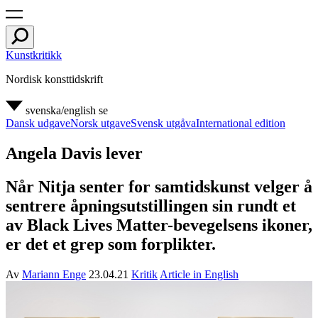
Kunstkritikk
Nordisk konsttidskrift
svenska/english
se
Dansk udgave
Norsk utgave
Svensk utgåva
International edition
Angela Davis lever
Når Nitja senter for samtidskunst velger å
sentrere åpningsutstillingen sin rundt et
av Black Lives Matter-bevegelsens ikoner,
er det et grep som forplikter.
Av
Mariann Enge
23.04.21
Kritik
Article in English