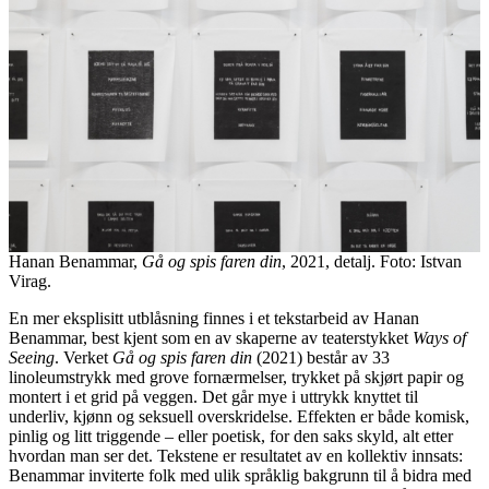
Hanan Benammar,
Gå og spis faren din
, 2021, detalj. Foto: Istvan
Virag.
En mer eksplisitt utblåsning finnes i et tekstarbeid av Hanan
Benammar, best kjent som en av skaperne av teaterstykket
Ways of
Seeing
. Verket
Gå og spis faren din
(2021) består av 33
linoleumstrykk med grove fornærmelser, trykket på skjørt papir og
montert i et grid på veggen. Det går mye i uttrykk knyttet til
underliv, kjønn og seksuell overskridelse. Effekten er både komisk,
pinlig og litt triggende – eller poetisk, for den saks skyld, alt etter
hvordan man ser det. Tekstene er resultatet av en kollektiv innsats:
Benammar inviterte folk med ulik språklig bakgrunn til å bidra med