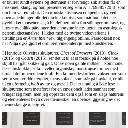
er blurret rundt øynene og stemmen er forvrengt, slik at den får en
maskinell klang, og hun presenterer seg som A-T769385720 B, som
om hun var en robot. Den ironiske distansen er åpenbar, og ved
noen anledninger blir det direkte komisk, som når hun i det ene
øyeblikket motsetter seg å bli definert utfra forestillinger om rase, og
i neste øyeblikk påtvinger den anonyme intervjueren en astrologisk
personlighetsanalyse. I likhet med de øvrige videoverkene i
utstillingen er
Artist Interview
tilgjengelig online. Paradoksalt nok
har Nitja også gjort et ordinært videointervju med kunstneren.
I Henrique Oliveiras skulpturer,
Chest of Drawers
(2013),
Clock
(2015) og
Couch
(2015), ser det ut til at et forsøk på å holde noe
skjult har gått skikkelig galt. Ut av noen gamle møbler – kommode,
bestefarsklokke, sofa – velter organiske, monstruøse former med
brutalt deformerendene kraft. Fra kommodeskuffene vokser noe som
ser ut som vridde trerøtter, mens sofaen, som står på høykant, er blitt
til en uformelig
blob
av tre og metall. Det er umulig å ikke lese
skulpturene som metaforer for en emosjonelt ladet sannhet som
tvinger seg frem, men jeg oppfatter dem også som en slags naturens
og elementenes hevn over mennesket, en ubeboeliggjøring av det
menneskelige interiøret.