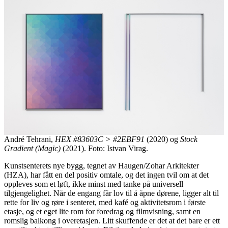
André Tehrani,
HEX #83603C > #2EBF91
(2020) og
Stock
Gradient (Magic)
(2021). Foto: Istvan Virag.
Kunstsenterets nye bygg, tegnet av Haugen/Zohar Arkitekter
(HZA), har fått en del positiv omtale, og det ingen tvil om at det
oppleves som et løft, ikke minst med tanke på universell
tilgjengelighet. Når de engang får lov til å åpne dørene, ligger alt til
rette for liv og røre i senteret, med kafé og aktivitetsrom i første
etasje, og et eget lite rom for foredrag og filmvisning, samt en
romslig balkong i overetasjen. Litt skuffende er det at det bare er ett