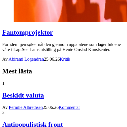
Fantomprojektor
Fortiden hjemsøker nåtiden gjennom apparatene som lager bildene
våre i Lap-See Lams utstilling på Henie Onstad Kunstsenter.
Av
Abirami Logendran
25.06.26
Kritik
Mest lästa
1
Beskidt valuta
Av
Pernille Albrethsen
25.06.26
Kommentar
2
Antipopulistisk front