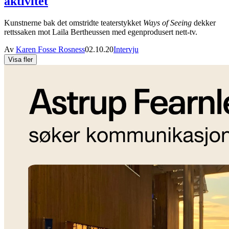
aktivitet
Kunstnerne bak det omstridte teaterstykket
Ways of Seeing
dekker
rettssaken mot Laila Bertheussen med egenprodusert nett-tv.
Av
Karen Fosse Rosness
02.10.20
Intervju
Visa fler