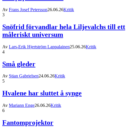
Av
Frans Josef Petersson
26.06.26
Kritik
3
Snöfrid förvandlar hela Liljevalchs till ett
måleriskt universum
Av
Lars-Erik Hjertström Lappalainen
25.06.26
Kritik
4
Små gleder
Av
Stian Gabrielsen
24.06.26
Kritik
5
Hvalene har sluttet å synge
Av
Mariann Enge
26.06.26
Kritik
6
Fantomprojektor