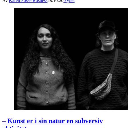
Av
Karen Fosse Rosness
28.10.20
Nyhet
– Kunst er i sin natur en subversiv