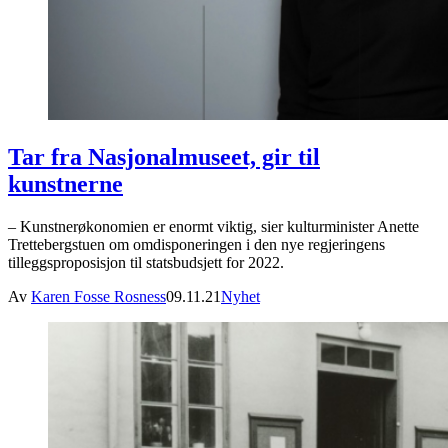
Tar fra Nasjonalmuseet, gir til
kunstnerne
– Kunstnerøkonomien er enormt viktig, sier kulturminister Anette
Trettebergstuen om omdisponeringen i den nye regjeringens
tilleggsproposisjon til statsbudsjett for 2022.
Av
Karen Fosse Rosness
09.11.21
Nyhet