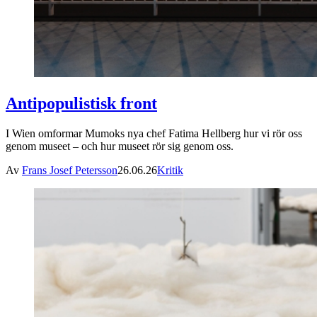
Antipopulistisk front
I Wien omformar Mumoks nya chef Fatima Hellberg hur vi rör oss
genom museet – och hur museet rör sig genom oss.
Av
Frans Josef Petersson
26.06.26
Kritik