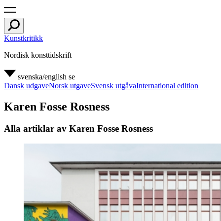
Kunstkritikk
Nordisk konsttidskrift
svenska/english
se
Dansk udgave
Norsk utgave
Svensk utgåva
International edition
Karen Fosse Rosness
Alla artiklar av Karen Fosse Rosness