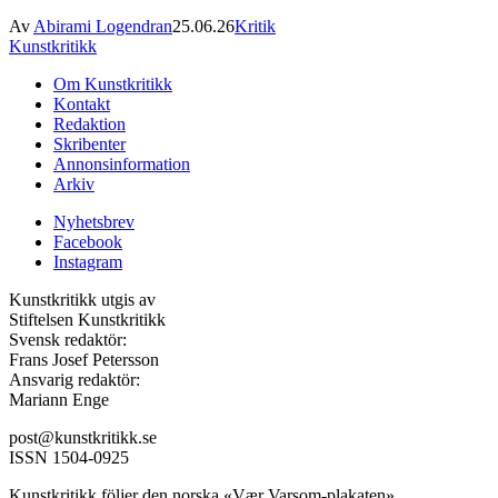
Av
Abirami Logendran
25.06.26
Kritik
Kunstkritikk
Om Kunstkritikk
Kontakt
Redaktion
Skribenter
Annonsinformation
Arkiv
Nyhetsbrev
Facebook
Instagram
Kunstkritikk utgis av
Stiftelsen Kunstkritikk
Svensk redaktör:
Frans Josef Petersson
Ansvarig redaktör:
Mariann Enge
post@kunstkritikk.se
ISSN 1504-0925
Kunstkritikk följer den norska «Vær Varsom-plakaten».