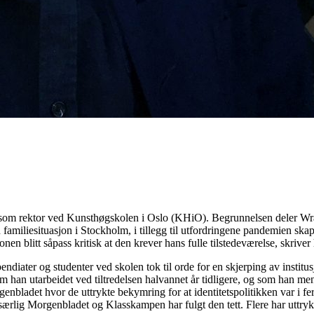
n som rektor ved Kunsthøgskolen i Oslo (KHiO). Begrunnelsen deler W
n familiesituasjon i Stockholm, i tillegg til utfordringene pandemien sk
jonen blitt såpass kritisk at den krever hans fulle tilstedeværelse, skriver
ndiater og studenter ved skolen tok til orde for en skjerping av instit
om han utarbeidet ved tiltredelsen halvannet år tidligere, og som han men
bladet hvor de uttrykte bekymring for at identitetspolitikken var i fer
særlig Morgenbladet og Klasskampen har fulgt den tett. Flere har uttryk