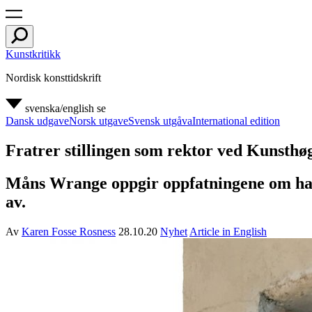
Kunstkritikk
Nordisk konsttidskrift
svenska/english
se
Dansk udgave
Norsk utgave
Svensk utgåva
International edition
Fratrer stillingen som rektor ved Kunsthøg
Måns Wrange oppgir oppfatningene om ham 
av.
Av
Karen Fosse Rosness
28.10.20
Nyhet
Article in English