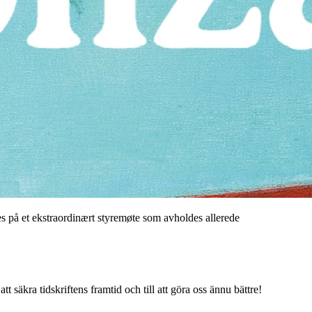
des på et ekstraordinært styremøte som avholdes allerede
tt säkra tidskriftens framtid och till att göra oss ännu bättre!