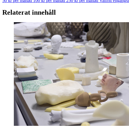
50 kr per månad
100 kr per månad
250 kr per månad
Valfritt engång
Relaterat innehåll