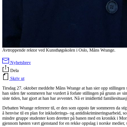
Avtroppende rektor ved Kunsthøgskolen i Oslo, Måns Wrange.
Nyhetsbrev
Dela
Skriv ut
Tirsdag 27. oktober meddelte Måns Wrange at han sier opp stillinge
han siden før sommeren har vurdert å forlate stillingen på grunn av si
siste tiden, har gjort at han har avventet. Nå er imidlertid familiesituas
Debatten Wrange refererer til, er den som oppsto før sommeren da stipe
å henvise til en plan for inkluderings- og antidiskrimineringsarbeid, s
mindre gruppe studenter kom deretter på banen med en kronikk i Morgen
gjennom høsten vært gjenstand for en rekke oppslag i norske medier, 