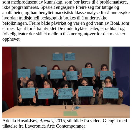
som medprodusent av kunnskap, som bør læres til å problematisere,
ikke programmeres. Spesielt engasjerte Freire seg for fattige og
analfabeter, og han benyttet marxistisk klasseanalyse for å undersøke
hvordan tradisjonell pedagogikk brukes til å undertrykke
befolkningen. Freire både påvirket og var en god venn av Boal, som
er mest kjent for å ha utviklet De undertryktes teater, et radikalt og
folkelig teater der skillet mellom tilskuer og utøver for det meste er
opphevet.
Adelita Husni-Bey,
Agency,
2015, stillbilde fra video. Gjengitt med
tillatelse fra Laveronica Arte Contemporanea.