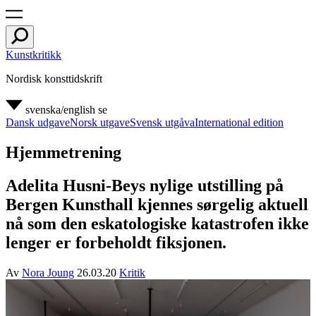
Kunstkritikk
Nordisk konsttidskrift
svenska/english
se
Dansk udgave
Norsk utgave
Svensk utgåva
International edition
Hjemmetrening
Adelita Husni-Beys nylige utstilling på
Bergen Kunsthall kjennes sørgelig aktuell
nå som den eskatologiske katastrofen ikke
lenger er forbeholdt fiksjonen.
Av
Nora Joung
26.03.20
Kritik