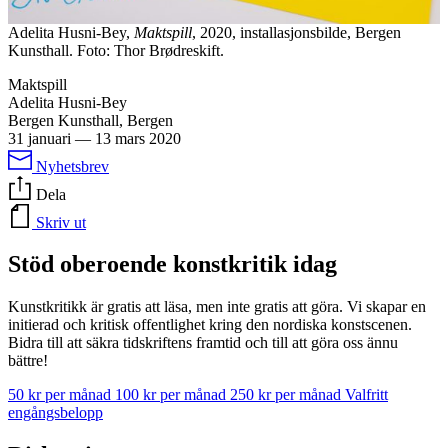
Adelita Husni-Bey,
Maktspill
, 2020, installasjonsbilde, Bergen
Kunsthall. Foto: Thor Brødreskift.
Maktspill
Adelita Husni-Bey
Bergen Kunsthall, Bergen
31 januari
—
13 mars 2020
Nyhetsbrev
Dela
Skriv ut
Stöd oberoende konstkritik idag
Kunstkritikk är gratis att läsa, men inte gratis att göra. Vi skapar en
initierad och kritisk offentlighet kring den nordiska konstscenen.
Bidra till att säkra tidskriftens framtid och till att göra oss ännu
bättre!
50 kr per månad
100 kr per månad
250 kr per månad
Valfritt
engångsbelopp