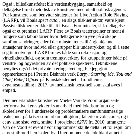
Også i billedkunstfeltet blir verdensbygging, samarbeid og
deltagelse brukt metodisk av kunstnere med uttalt politisk agenda.
For kunstnere som benytter strategier fra Live Action Role Playing
(LARP), vil Boals
spect-actor
, en slags tilskuer-aktør, være kjent.
Passive tilskuere er ikke tillatt i Boals Forumteater, slik deltagelse
også er et premiss i LARP. Flere av Boals teatergreiner er ment å
fungere som laboratorier hvor deltagerne kan øve på å skape
samfunnsendringer, eller i det minste trenes til å gjenkjenne
situasjoner hvor individ eller grupper blir undertrykket, og til å sette
seg til motverge. LARP brukes både som rekreasjon og
virkelighetsflukt, og som treningsverktøy for grupperinger både på
venstre- og høyresiden av det politiske spekteret. Teknikkene
benyttes også i det private næringslivet, og, ble jeg gjort
oppmerksom på i Prerna Bishnois verk
Larpy: Starring Me, You and
Chief Belief Officer
på Kunstakademiet i Trondheims
avgangsutstilling i 2017, av medisinsk personell som skal øves i
empati.
Den nederlandske kunstneren Mieke Van de Voort organiserte
performative lærestykker i samarbeid med lokalsamfunn og
skoleelever for å undersøke og problematisere samfunnsmessige
reaksjoner på kriser som urban fattigdom, fallerte revolusjoner, og i
et av sine siste verk, smitte. I prosjektet
627K
fra 2010, arrangerte
Van de Voort et event hvor ungdommer skulle delta i et rollespill om
et pestutbrudd i en isolert by. Ungdommene deltok blant annet i