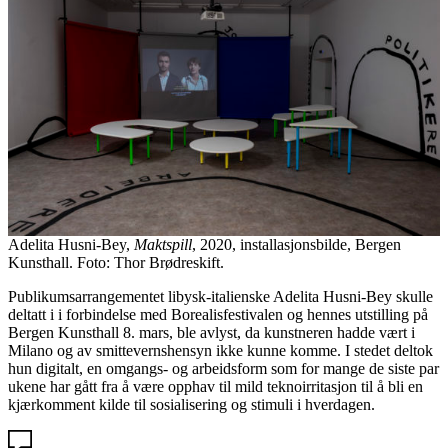
Adelita Husni-Bey,
Maktspill
, 2020, installasjonsbilde, Bergen
Kunsthall. Foto: Thor Brødreskift.
Publikumsarrangementet libysk-italienske Adelita Husni-Bey skulle
deltatt i i forbindelse med Borealisfestivalen og hennes utstilling på
Bergen Kunsthall 8. mars, ble avlyst, da kunstneren hadde vært i
Milano og av smittevernshensyn ikke kunne komme. I stedet deltok
hun digitalt, en omgangs- og arbeidsform som for mange de siste par
ukene har gått fra å være opphav til mild teknoirritasjon til å bli en
kjærkomment kilde til sosialisering og stimuli i hverdagen.