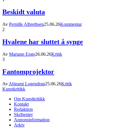
Beskidt valuta
Av
Pernille Albrethsen
25.06.26
Kommentar
2
Hvalene har sluttet å synge
Av
Mariann Enge
26.06.26
Kritik
3
Fantomprojektor
Av
Abirami Logendran
25.06.26
Kritik
Kunstkritikk
Om Kunstkritikk
Kontakt
Redaktion
Skribenter
Annonsinformation
Arkiv