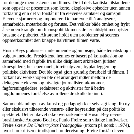
for de unge menneskene som filmes. De til dels kaotiske tilstandene
som oppstår er presentert som korte, eksplosive episoder uten annen
forklaring enn det vi forstår ut fra elevenes samtaler og samspill.
Elevene sjarmerer og imponerer. De har evne til å analysere,
samarbeide, motarbeide og forutse. Det vekker både ømhet og frykt
å se noen krangle om finanspolitikk mens de ler utilslørt med røster
brustne av pubertet. Aktørene holdt uten problemer på seerens
oppmerksomhet den knappe halvtimen filmen varte.
Husni-Beys praksis er innlemmende og ambisiøs, både tematisk og i
valg av metode. Prosjektene hennes er basert på konsultasjon og
samarbeid med fagfolk fra ulike disipliner: arkitekter, jurister,
skuespillere, helsepersonell, idrettsutøvere, byplanleggere og
politiske aktivister. Det ble også gjort grundig forarbeid til filmen. I
forkant av workshopen ble det arrangert møter mellom de
deltagende elevene og utvalgte journalister, økonomer,
fagforeningsledere, redaktører og aktivister for å bedre
ungdommenes forståelse av rollene de skulle tre inn i.
Sammenblandingen av kunst og pedagogikk er selvsagt langt fra ny
eller ekslusivt tilhørende venstre- eller høyresiden på det politiske
spekteret. Det er likevel ikke overraskende at Husni-Bey nevner
brasilianske Augusto Boal og Paulo Freire som viktige innflytelser.
Freire skreiv
De Undertryktes Pedagogikk
(utkom på norsk i 1974),
hvor han kritiserer tradisjonell undervisning. Freire forstår eleven