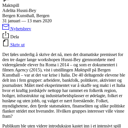
Maktspill
Adelita Husni-Bey
Bergen Kunsthall, Bergen
31 januari
—
13 mars 2020
Nyhetsbrev
Dela
Skriv ut
Det føles underlig å skrive det nå, men det dramatiske premisset for
den tre dager lange workshopen Husni-Bey gjennomførte med
videregående elever fra Roma i 2014 – og som er dokumentert i
filmen
Agency
(2015), vist i utstillingen
Maktspill
på Bergen
Kunsthall – var at det var krise i Italia. De 40 deltagende elevene ble
delt inn i fem grupper: arbeidere, bankfolk, politikere, aktivister og
journalister. Målet med eksperimentet var å skaffe seg makt i et Italia
hvor et kraftig jordskjelv nettopp har rammet en folkerik region,
boliger, infrastruktur og industriarbeidsplasser er ødelagte, folket er
husløse og uten jobb, og valget er nært forestående. Folket,
myndighetene, den fjerde statsmakten, finanseliten og ulike politiske
flanker stridet mot hverandre. Hvilken gruppes interesser ville vinne
fram?
Publikum ble uten videre introduksjon kastet inn i et intensivt spill