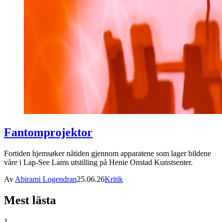
Fantomprojektor
Fortiden hjemsøker nåtiden gjennom apparatene som lager bildene
våre i Lap-See Lams utstilling på Henie Onstad Kunstsenter.
Av
Abirami Logendran
25.06.26
Kritik
Mest lästa
1