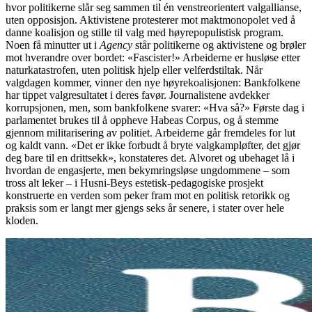
hvor politikerne slår seg sammen til én venstreorientert valgallianse,
uten opposisjon. Aktivistene protesterer mot maktmonopolet ved å
danne koalisjon og stille til valg med høyrepopulistisk program.
Noen få minutter ut i
Agency
står politikerne og aktivistene og brøler
mot hverandre over bordet: «Fascister!» Arbeiderne er husløse etter
naturkatastrofen, uten politisk hjelp eller velferdstiltak. Når
valgdagen kommer, vinner den nye høyrekoalisjonen: Bankfolkene
har tippet valgresultatet i deres favør. Journalistene avdekker
korrupsjonen, men, som bankfolkene svarer: «Hva så?» Første dag i
parlamentet brukes til å oppheve Habeas Corpus, og å stemme
gjennom militarisering av politiet. Arbeiderne går fremdeles for lut
og kaldt vann. «Det er ikke forbudt å bryte valgkampløfter, det gjør
deg bare til en drittsekk», konstateres det. Alvoret og ubehaget lå i
hvordan de engasjerte, men bekymringsløse ungdommene – som
tross alt leker – i Husni-Beys estetisk-pedagogiske prosjekt
konstruerte en verden som peker fram mot en politisk retorikk og
praksis som er langt mer gjengs seks år senere, i stater over hele
kloden.