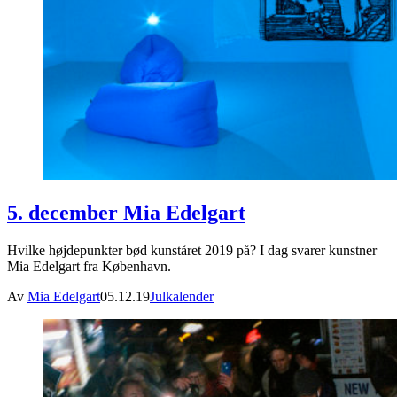
5. december Mia Edelgart
Hvilke højdepunkter bød kunståret 2019 på? I dag svarer kunstner
Mia Edelgart fra København.
Av
Mia Edelgart
05.12.19
Julkalender