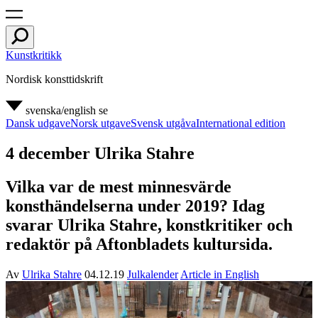
Kunstkritikk
Nordisk konsttidskrift
svenska/english
se
Dansk udgave
Norsk utgave
Svensk utgåva
International edition
4 december Ulrika Stahre
Vilka var de mest minnesvärde
konsthändelserna under 2019? Idag
svarar Ulrika Stahre, konstkritiker och
redaktör på Aftonbladets kultursida.
Av
Ulrika Stahre
04.12.19
Julkalender
Article in English