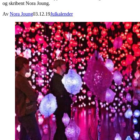
og skribent Nora Joung.
Av
Nora Joung
03.12.19
Julkalender