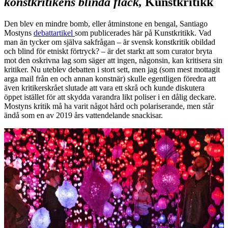
konstkritikens blinda fläck,
Kunstkritikk
Den blev en mindre bomb, eller åtminstone en bengal, Santiago
Mostyns
debattartikel
som publicerades här på Kunstkritikk. Vad
man än tycker om själva sakfrågan – är svensk konstkritik obildad
och blind för etniskt förtryck? – är det starkt att som curator bryta
mot den oskrivna lag som säger att ingen, någonsin, kan kritisera sin
kritiker. Nu uteblev debatten i stort sett, men jag (som mest mottagit
arga mail från en och annan konstnär) skulle egentligen föredra att
även kritikerskrået slutade att vara ett skrå och kunde diskutera
öppet istället för att skydda varandra likt poliser i en dålig deckare.
Mostyns kritik må ha varit något hård och polariserande, men står
ändå som en av 2019 års vattendelande snackisar.