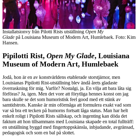
Installatsionvy från Pilotti Rists utställning
Open My
Glade
på
Louisiana Museum of Modern Art, Humlebaek. Foto: Kim
Hansen.
Pipilotti Rist,
Open My Glade
, Louisiana
Museum of Modern Art, Humlebaek
Jodå, hon är en av konstvärldens etablerade storstjärnor, men
Louisianas Pipilotti Rist-utställning blev ändå årets gladaste
överraskning för mig. Varför? Nostalgi, ja. En vilja att bara låta sig
förföras? Ja, igen. Men det vore att förytliga hennes konst om jag
bara skulle se det som humoristisk feel good med ett stänk av
samtidstrots. Kanske är min oförmåga att formulera exakt vad som
var så bra ett tecken på humorns fortsatt låga status. Man har helt
enkelt roligt i Pipilotti Rists sällskap, och ingenting kan döda det
faktum att hon tillsammans med Louisiana skapade en total fullträff:
en utställning byggd med fingertoppskänsla, inbjudande, avgränsad,
pedagogisk och som en bal på slottet.