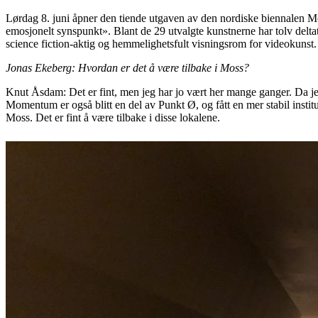
Lørdag 8. juni åpner den tiende utgaven av den nordiske biennalen Mo
emosjonelt synspunkt». Blant de 29 utvalgte kunstnerne har tolv delta
science fiction-aktig og hemmelighetsfult visningsrom for videokunst.
Jonas Ekeberg: Hvordan er det å være tilbake i Moss?
Knut Åsdam: Det er fint, men jeg har jo vært her mange ganger. Da jeg s
Momentum er også blitt en del av Punkt Ø, og fått en mer stabil institu
Moss. Det er fint å være tilbake i disse lokalene.