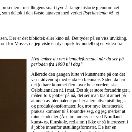
senterer utstillingens snart tyve år lange historie gjennom «et
), som deltok i den første utgaven med verket
Psychastenia #5
, et
n. Der er det bibliotek eller kino nå. Det tyder på en viss utvikling.
 «Godt for Moss», da jeg viste en dystopisk bymodell og en video fra
Hva tenker du om biennaleformatet når du ser på
perioden fra 1998 til i dag?
Allerede den gangen lurte vi kunstnerne på om det
var nødvendig med enda en biennale. Siden da har
det jo bare kommet flere over hele verden, sist
Oslobiennalen nå i mai. Det skjer store forandringer i
måten folk jobber på nå, det ser man blant annet på
at noen av biennalene pusher alternative utstillings-
og produksjonsformater. Jeg tror mye kunstnerisk
praksis kommer til å forandre seg, og jeg merker at
mine studenter (Åsdam underviser ved Nordland
kunst- og filmskole, red.anm.) ikke er så interessert i
å jobbe innenfor utstillingsformatet. De har en