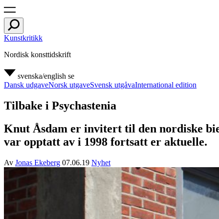
Kunstkritikk
Nordisk konsttidskrift
svenska/english
se
Dansk udgave
Norsk utgave
Svensk utgåva
International edition
Tilbake i Psychastenia
Knut Åsdam er invitert til den nordiske b
var opptatt av i 1998 fortsatt er aktuelle.
Av
Jonas Ekeberg
07.06.19
Nyhet