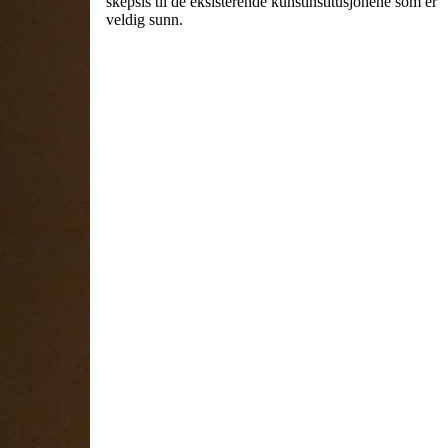
skepsis til de eksisterende kunstinstitusjonene som er
veldig sunn.