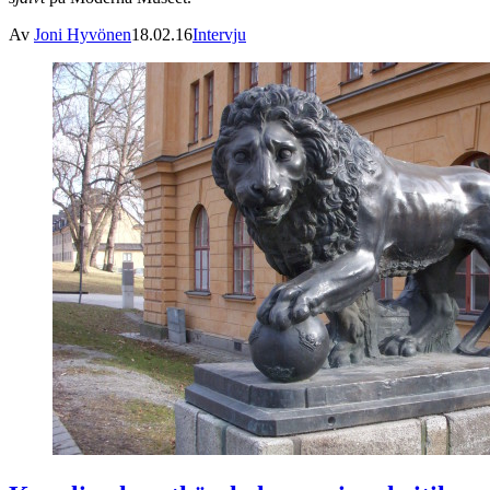
Av
Joni Hyvönen
18.02.16
Intervju