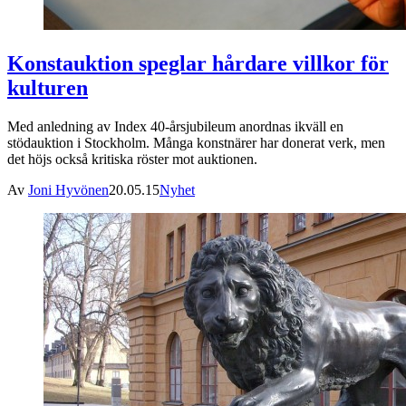
Konstauktion speglar hårdare villkor för
kulturen
Med anledning av Index 40-årsjubileum anordnas ikväll en
stödauktion i Stockholm. Många konstnärer har donerat verk, men
det höjs också kritiska röster mot auktionen.
Av
Joni Hyvönen
20.05.15
Nyhet