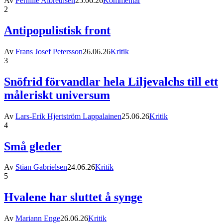
Av
Pernille Albrethsen
25.06.26
Kommentar
2
Antipopulistisk front
Av
Frans Josef Petersson
26.06.26
Kritik
3
Snöfrid förvandlar hela Liljevalchs till ett
måleriskt universum
Av
Lars-Erik Hjertström Lappalainen
25.06.26
Kritik
4
Små gleder
Av
Stian Gabrielsen
24.06.26
Kritik
5
Hvalene har sluttet å synge
Av
Mariann Enge
26.06.26
Kritik