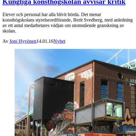
Kungliga konsthögskolan avvisar kritik
Elever och personal har alla blivit hörda. Det menar
konsthögskolans styrelseordförande, Berit Svedberg, med anledning
av ett antal medarbetares vädjan om utomstående granskning av
skolan.
Av
Joni Hyvönen
14.01.16
Nyhet