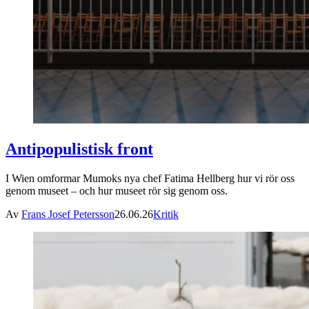
Antipopulistisk front
I Wien omformar Mumoks nya chef Fatima Hellberg hur vi rör oss
genom museet – och hur museet rör sig genom oss.
Av
Frans Josef Petersson
26.06.26
Kritik