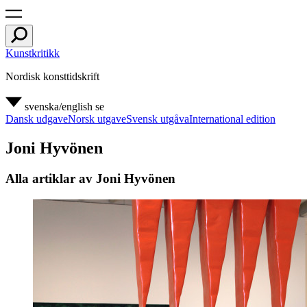
Kunstkritikk
Nordisk konsttidskrift
svenska/english
se
Dansk udgave
Norsk utgave
Svensk utgåva
International edition
Joni Hyvönen
Alla artiklar av Joni Hyvönen