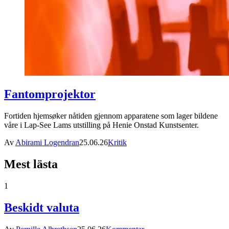
Fantomprojektor
Fortiden hjemsøker nåtiden gjennom apparatene som lager bildene
våre i Lap-See Lams utstilling på Henie Onstad Kunstsenter.
Av
Abirami Logendran
25.06.26
Kritik
Mest lästa
1
Beskidt valuta