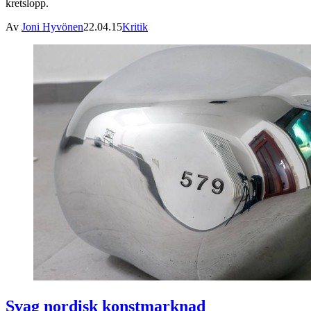
kretslopp.
Av
Joni Hyvönen
22.04.15
Kritik
Svag nordisk konstmarknad