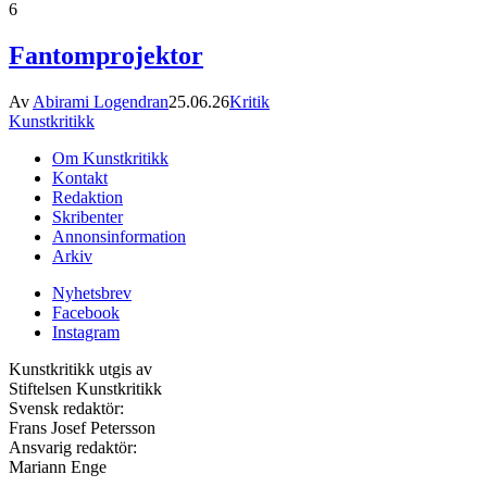
6
Fantomprojektor
Av
Abirami Logendran
25.06.26
Kritik
Kunstkritikk
Om Kunstkritikk
Kontakt
Redaktion
Skribenter
Annonsinformation
Arkiv
Nyhetsbrev
Facebook
Instagram
Kunstkritikk utgis av
Stiftelsen Kunstkritikk
Svensk redaktör:
Frans Josef Petersson
Ansvarig redaktör:
Mariann Enge