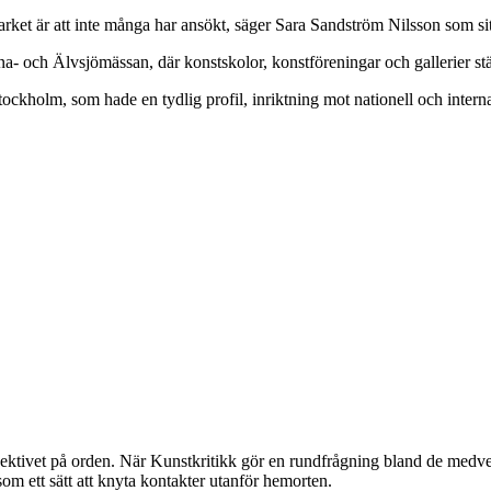
å Market är att inte många har ansökt, säger Sara Sandström Nilsson som s
 och Älvsjömässan, där konstskolor, konstföreningar och gallerier stäl
Stockholm, som hade en tydlig profil, inriktning mot nationell och intern
ektivet på orden. När Kunstkritikk gör en rundfrågning bland de medverk
m ett sätt att knyta kontakter utanför hemorten.