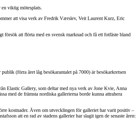
 en viktig mötesplats.
ommer att visa verk av Fredrik Værslev, Veit Laurent Kurz, Eric
ligt försök att flörta med en svensk marknad och få ett fotfäste bland
 publik (förra året låg besökarantalet på 7000) är besökarkretsen
n från Elastic Gallery, som deltar med nya verk av Jone Kvie, Anna
sa med de främsta nordiska gallerierna borde kunna attrahera
örre kostnader. Även om utvecklingen för galleriet har varit positiv –
sson att en rad av stadens gallerier har slagit igen de senaste åren: