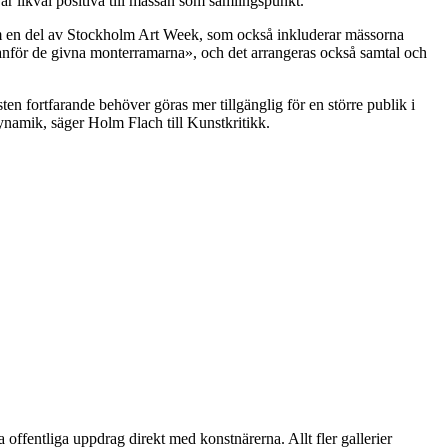
är likväl positiva till mässan som samlingspunkt.
som en del av Stockholm Art Week, som också inkluderar mässorna
anför de givna monterramarna», och det arrangeras också samtal och
ten fortfarande behöver göras mer tillgänglig för en större publik i
namik, säger Holm Flach till Kunstkritikk.
ffentliga uppdrag direkt med konstnärerna. Allt fler gallerier