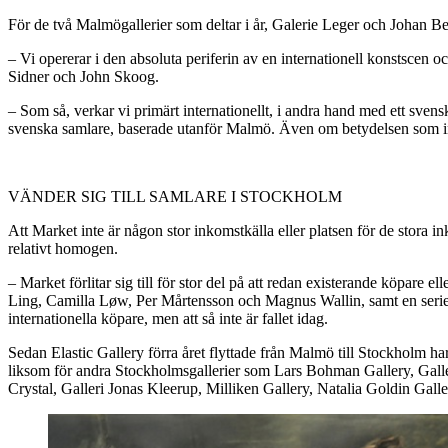
För de två Malmögallerier som deltar i år, Galerie Leger och Johan Be
– Vi opererar i den absoluta periferin av en internationell konstsce
Sidner och John Skoog.
– Som så, verkar vi primärt internationellt, i andra hand med ett svensk
svenska samlare, baserade utanför Malmö. Även om betydelsen som in
VÄNDER SIG TILL SAMLARE I STOCKHOLM
Att Market inte är någon stor inkomstkälla eller platsen för de stora 
relativt homogen.
– Market förlitar sig till för stor del på att redan existerande köpare
Ling, Camilla Løw, Per Mårtensson och Magnus Wallin, samt en serie 
internationella köpare, men att så inte är fallet idag.
Sedan Elastic Gallery förra året flyttade från Malmö till Stockholm har
liksom för andra Stockholmsgallerier som Lars Bohman Gallery, Galleri
Crystal, Galleri Jonas Kleerup, Milliken Gallery, Natalia Goldin Galle