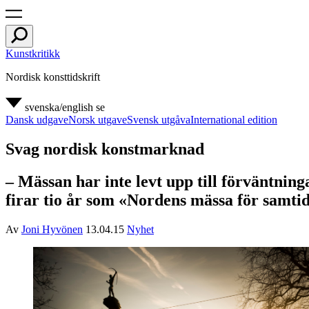
Kunstkritikk
Nordisk konsttidskrift
svenska/english
se
Dansk udgave
Norsk utgave
Svensk utgåva
International edition
Svag nordisk konstmarknad
– Mässan har inte levt upp till förväntnin
firar tio år som «Nordens mässa för samti
Av
Joni Hyvönen
13.04.15
Nyhet