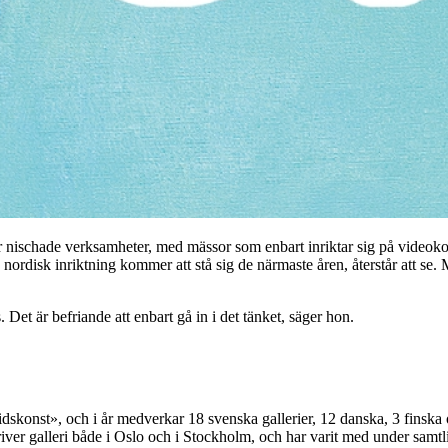
r nischade verksamheter, med mässor som enbart inriktar sig på videok
disk inriktning kommer att stå sig de närmaste åren, återstår att se. 
 Det är befriande att enbart gå in i det tänket, säger hon.
idskonst», och i år medverkar 18 svenska gallerier, 12 danska, 3 finska 
ver galleri både i Oslo och i Stockholm, och har varit med under samtl