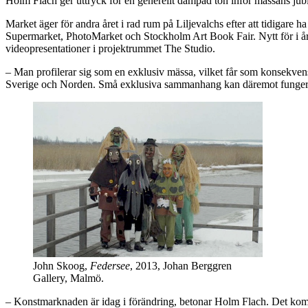
Holm Flach ger uttryck för en generellt dämpad ton inför mässans jubi
Market äger för andra året i rad rum på Liljevalchs efter att tidiga
Supermarket, PhotoMarket och Stockholm Art Book Fair. Nytt för i år
videopresentationer i projektrummet The Studio.
– Man profilerar sig som en exklusiv mässa, vilket får som konsekvens a
Sverige och Norden. Små exklusiva sammanhang kan däremot fungera br
John Skoog,
Federsee
, 2013, Johan Berggren
Gallery, Malmö.
– Konstmarknaden är idag i förändring, betonar Holm Flach. Det kommer