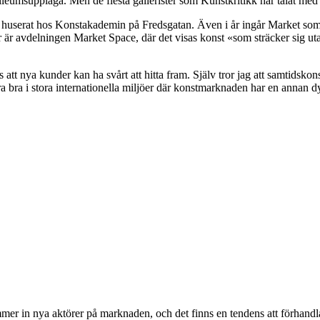
leumsupplaga. Men de flesta gallerister som Kunstkritikk har talat med 
re ha huserat hos Konstakademin på Fredsgatan. Även i år ingår Market 
 är avdelningen Market Space, där det visas konst «som sträcker sig ut
tt nya kunder kan ha svårt att hitta fram. Själv tror jag att samtidskons
a i stora internationella miljöer där konstmarknaden har en annan dy
 in nya aktörer på marknaden, och det finns en tendens att förhandla o