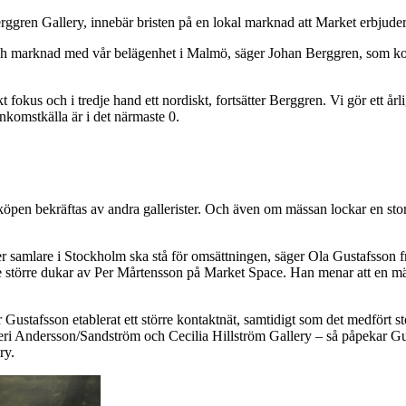
rggren Gallery, innebär bristen på en lokal marknad att Market erbjuder
n och marknad med vår belägenhet i Malmö, säger Johan Berggren, som k
t fokus och i tredje hand ett nordiskt, fortsätter Berggren. Vi gör ett år
komstkälla är i det närmaste 0.
inköpen bekräftas av andra gallerister. Och även om mässan lockar en stor
 eller samlare i Stockholm ska stå för omsättningen, säger Ola Gustafsso
större dukar av Per Mårtensson på Market Space. Han menar att en mäs
 Gustafsson etablerat ett större kontaktnät, samtidigt som det medfört st
 Andersson/Sandström och Cecilia Hillström Gallery – så påpekar Gustaf
ry.