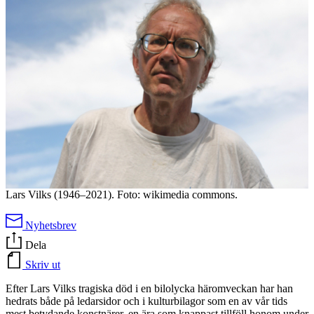
Lars Vilks (1946–2021). Foto: wikimedia commons.
Nyhetsbrev
Dela
Skriv ut
Efter Lars Vilks tragiska död i en bilolycka häromveckan har han
hedrats både på ledarsidor och i kulturbilagor som en av vår tids
mest betydande konstnärer, en ära som knappast tillföll honom under