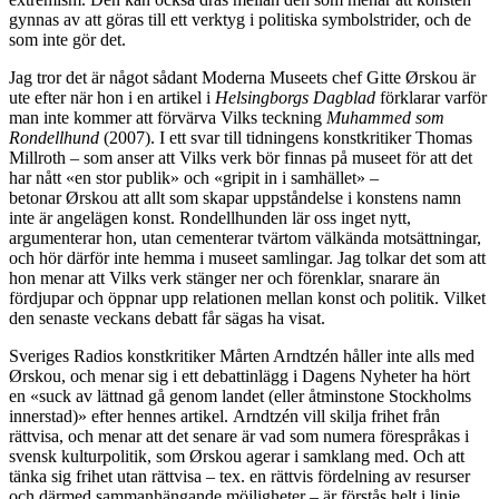
gynnas av att göras till ett verktyg i politiska symbolstrider, och de
som inte gör det.
Jag tror det är något sådant Moderna Museets chef Gitte Ørskou är
ute efter när hon i en artikel i
Helsingborgs Dagblad
förklarar varför
man inte kommer att förvärva Vilks teckning
Muhammed som
Rondellhund
(2007). I ett svar till tidningens konstkritiker Thomas
Millroth – som anser att Vilks verk bör finnas på museet för att det
har nått «en stor publik» och «gripit in i samhället» –
betonar Ørskou att allt som skapar uppståndelse i konstens namn
inte är angelägen konst. Rondellhunden lär oss inget nytt,
argumenterar hon, utan cementerar tvärtom välkända motsättningar,
och hör därför inte hemma i museet samlingar. Jag tolkar det som att
hon menar att Vilks verk stänger ner och förenklar, snarare än
fördjupar och öppnar upp relationen mellan konst och politik. Vilket
den senaste veckans debatt får sägas ha visat.
Sveriges Radios konstkritiker Mårten Arndtzén håller inte alls med
Ørskou, och menar sig i ett debattinlägg i Dagens Nyheter
ha hört
en «suck av lättnad gå genom landet (eller åtminstone Stockholms
innerstad)» efter hennes artikel. Arndtzén vill skilja frihet från
rättvisa, och menar att det senare är vad som numera förespråkas i
svensk kulturpolitik, som Ørskou agerar i samklang med. Och att
tänka sig frihet utan rättvisa – tex. en rättvis fördelning av resurser
och därmed sammanhängande möjligheter – är förstås helt i linje