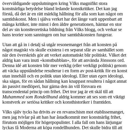
överväldigande uppslutningen kring Vilks magnifikt stora
konstnärliga betydelse bland ledande konstkritiker. Det kan jag
förstå, då det är en rätt märklig hållning för alla som kan något om
samtidskonst. Men i själva verket har det länge varit uppenbart att
många kritiker, inte minst i den äldre generationen, hämtar en stor
del av sin konstteoretiska bildning från Vilks blogg, och verkar se
hans teorier som sanningen om hur samtidskonsten fungerar.
Utan att gå in i detalj så utgår resonemanget från att konsten på
något magiskt vis skulle existera i en separat sfär av samhället som
när den överskrids gör att verket automatiskt blir politiskt. Vilket det
aldrig kan vara inuti «konstbubblan», för att använda Jönssons ord.
Denna idé att konsten blir mer verklig (eller verkligt politisk) genom
att väcka uppståndelse resulterar i en form av post-kritik för en konst
utan innehåll och en politik utan ideologi. Eller utan
egen
ideologi,
ska sägas, för en sådan hållning kan knappast resultera i något annat
än passivt medlöperi, hur gärna den än vill försvara en
transcendental princip om frihet. Det tror jag är ett skäl till att
Muhammed som Rondellhund
aldrig kommer att ses som ett viktigt
konstverk av seriösa kritiker och konsthistoriker i framtiden.
Vilks själv tycks ha drivits av en revanschism mot etablissemanget,
men jag tvivlar på att han har åstadkommit mer konstnärlig frihet,
förutom möjligen för högerpopulister. I alla fall om hans lärjungar
lyckas få Moderna att köpa rondellhunden. Det skulle bidra till att