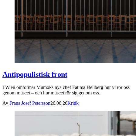
Antipopulistisk front
I Wien omformar Mumoks nya chef Fatima Hellberg hur vi rör oss
genom museet – och hur museet rör sig genom oss.
Av
Frans Josef Petersson
26.06.26
Kritik