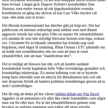
hans levnad. Längst gick
Dagens Nyheters
konstkritiker Dan
Jönsson, som rentav menar att när tjugohundratalets svenska
konsthistoria en gång ska skrivas så kan Lars Vilks mycket väl
vara «det enda som är kvar».
Det liberala kommentariatet har därefter gått på högvarv. Det har
publicerats ett närmast oräkneligt antal artiklar som med ibland
aggressiv retorik har velat göra Vilks en martyr för yttrandefriheten
och utmålat de som inte entydigt försvarar honom som fega, svikare
osv. Utrymmet för avvikande yttranden har ironiskt nog varit
begränsat, med några få undantag. Bilan Osman i
ETC
påminde om
att kritik mot rondellhunden ofta ses som att man är emot
yttrandefrihet, inte att man ”manifesterar den”.
Det är möjligt att Jönsson har rätt, och att landets samlade
konstnärskår borde kapitulera inför Vilks övermäktiga genialitet och
konstnärliga mästerskap. En annan tolkning vore att se hysterin
kring hans eftermäle som ett uttryck för liberalismens kris och allt
mer desperata försök att hantera politiska motsättningar genom att ta
strid i symbolfrågor.
Det får mig att tänka på hur vårens
häftiga debatt om Vita Havet
riggades så att antirasism och allas lika värde framställdes som något
man var för eller mot. Nu är det yttrandefrihetens gränser som
bevakas av polisära magistrar som tolkar allt utom entydig