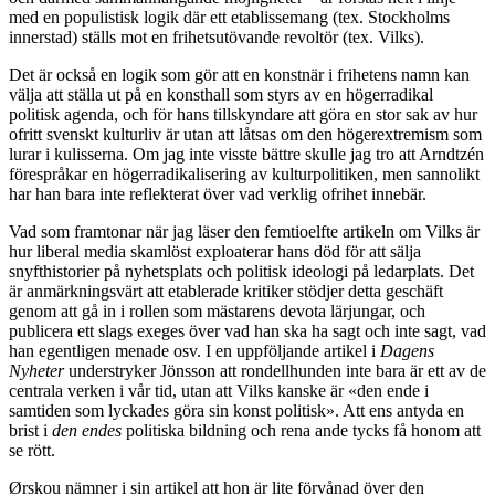
med en populistisk logik där ett etablissemang (tex. Stockholms
innerstad) ställs mot en frihetsutövande revoltör (tex. Vilks).
Det är också en logik som gör att en konstnär i frihetens namn kan
välja att ställa ut på en konsthall som styrs av en högerradikal
politisk agenda, och för hans tillskyndare att göra en stor sak av hur
ofritt svenskt kulturliv är utan att låtsas om den högerextremism som
lurar i kulisserna. Om jag inte visste bättre skulle jag tro att Arndtzén
förespråkar en högerradikalisering av kulturpolitiken, men sannolikt
har han bara inte reflekterat över vad verklig ofrihet innebär.
Vad som framtonar när jag läser den femtioelfte artikeln om Vilks är
hur liberal media skamlöst exploaterar hans död för att sälja
snyfthistorier på nyhetsplats och politisk ideologi på ledarplats. Det
är anmärkningsvärt att etablerade kritiker stödjer detta geschäft
genom att gå in i rollen som mästarens devota lärjungar, och
publicera ett slags exeges över vad han ska ha sagt och inte sagt, vad
han egentligen menade osv. I en uppföljande artikel i
Dagens
Nyheter
understryker Jönsson att rondellhunden inte bara är ett av de
centrala verken i vår tid, utan att Vilks kanske är «den ende i
samtiden som lyckades göra sin konst politisk». Att ens antyda en
brist i
den endes
politiska bildning och rena ande tycks få honom att
se rött.
Ørskou nämner i sin artikel att hon är lite förvånad över den