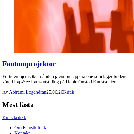
Fantomprojektor
Fortiden hjemsøker nåtiden gjennom apparatene som lager bildene
våre i Lap-See Lams utstilling på Henie Onstad Kunstsenter.
Av
Abirami Logendran
25.06.26
Kritik
Mest lästa
Kunstkritikk
Om Kunstkritikk
Kontakt