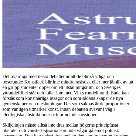
Det ovärdiga med dessa debatter är att de blir så ytliga och
poserande: Konstfack blir inte mindre rasistisk eller mer jämlik av att
en grupp studenter döper om ett utställningsrum, och Sveriges
yttrandefrihet står och faller inte med Vilks rondellhund. Båda kan
förstås som konstnärliga utsagor och som sådana skapar de nya
gemenskaper och uteslutningar. Det som saknas är de proportioner
som vanligen utmärker konst, innan debatten svävar i väg i
ideologiska abstraktioner och principdiskussioner.
Skiljelinjen måste alltså inte dras mellan högerns principfasta
liberaler och vänsterfegisarna som inte vågar gå emot politisk
extremism. Den kan också dras mellan den som menar att konsten