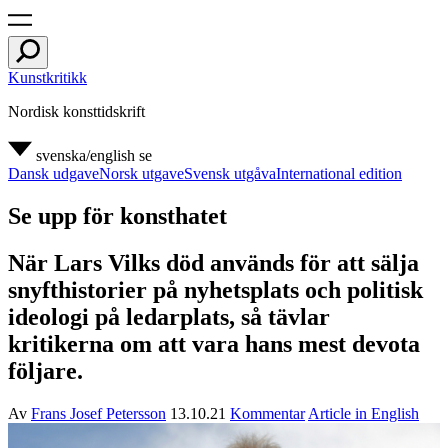
Kunstkritikk
Nordisk konsttidskrift
svenska/english
se
Dansk udgave
Norsk utgave
Svensk utgåva
International edition
Se upp för konsthatet
När Lars Vilks död används för att sälja
snyfthistorier på nyhetsplats och politisk
ideologi på ledarplats, så tävlar
kritikerna om att vara hans mest devota
följare.
Av
Frans Josef Petersson
13.10.21
Kommentar
Article in English