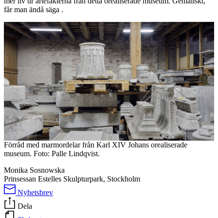
mer liv ur artefakterna från detta orealiserade museum. Genialiskt,
får man ändå säga .
Förråd med marmordelar från Karl XIV Johans orealiserade
museum. Foto: Palle Lindqvist.
Monika Sosnowska
Prinsessan Estelles Skulpturpark, Stockholm
Nyhetsbrev
Dela