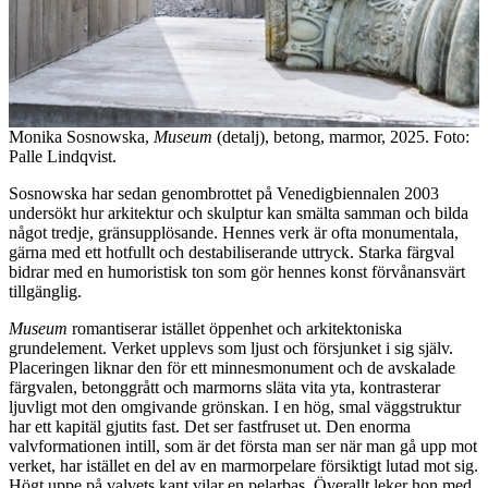
Monika Sosnowska,
Museum
(detalj), betong, marmor, 2025. Foto:
Palle Lindqvist.
Sosnowska har sedan genombrottet på Venedigbiennalen 2003
undersökt hur arkitektur och skulptur kan smälta samman och bilda
något tredje, gränsupplösande. Hennes verk är ofta monumentala,
gärna med ett hotfullt och destabiliserande uttryck. Starka färgval
bidrar med en humoristisk ton som gör hennes konst förvånansvärt
tillgänglig.
Museum
romantiserar istället öppenhet och arkitektoniska
grundelement. Verket upplevs som ljust och försjunket i sig själv.
Placeringen liknar den för ett minnesmonument och de avskalade
färgvalen, betonggrått och marmorns släta vita yta, kontrasterar
ljuvligt mot den omgivande grönskan. I en hög, smal väggstruktur
har ett kapitäl gjutits fast. Det ser fastfruset ut. Den enorma
valvformationen intill, som är det första man ser när man gå upp mot
verket, har istället en del av en marmorpelare försiktigt lutad mot sig.
Högt uppe på valvets kant vilar en pelarbas. Överallt leker hon med