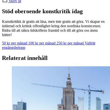
Skriv ut
Stöd oberoende konstkritik idag
Kunstkritikk är gratis att läsa, men inte gratis att göra. Vi skapar en
initierad och kritisk offentlighet kring den nordiska konstscenen.
Bidra till att säkra tidskriftens framtid och till att göra oss ännu
bättre!
50 kr per månad
100 kr per månad
250 kr per månad
Valfritt
engångsbelopp
Relaterat innehåll