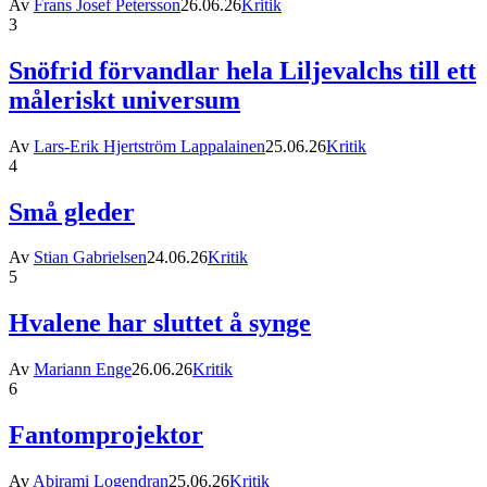
Av
Frans Josef Petersson
26.06.26
Kritik
3
Snöfrid förvandlar hela Liljevalchs till ett
måleriskt universum
Av
Lars-Erik Hjertström Lappalainen
25.06.26
Kritik
4
Små gleder
Av
Stian Gabrielsen
24.06.26
Kritik
5
Hvalene har sluttet å synge
Av
Mariann Enge
26.06.26
Kritik
6
Fantomprojektor
Av
Abirami Logendran
25.06.26
Kritik