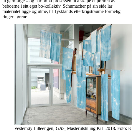
til garnfarge – og har brukt prosessen til å skape et portrett av
beboerne i sitt eget bo-kollektiv. Schumacher på sin side lar
materialet ligge og ulme, til Tysklands etterkrigstraume formelig
ringer i ørene.
Veslemøy Lilleengen,
GAS,
Masterutstilling KiT 2018. Foto: 