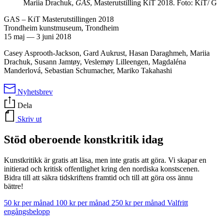
Mariia Drachuk,
GAS
, Masterutstilling KiT 2018. Foto: KiT/ 
GAS – KiT Masterutstillingen 2018
Trondheim kunstmuseum, Trondheim
15 maj
—
3 juni 2018
Casey Asprooth-Jackson, Gard Aukrust, Hasan Daraghmeh, Mariia
Drachuk, Susann Jamtøy, Veslemøy Lilleengen, Magdaléna
Manderlová, Sebastian Schumacher, Mariko Takahashi
Nyhetsbrev
Dela
Skriv ut
Stöd oberoende konstkritik idag
Kunstkritikk är gratis att läsa, men inte gratis att göra. Vi skapar en
initierad och kritisk offentlighet kring den nordiska konstscenen.
Bidra till att säkra tidskriftens framtid och till att göra oss ännu
bättre!
50 kr per månad
100 kr per månad
250 kr per månad
Valfritt
engångsbelopp