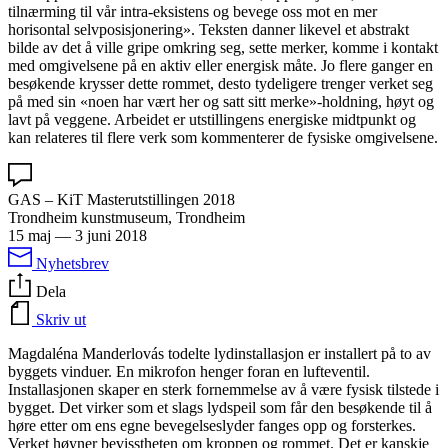
tilnærming til vår intra-eksistens og bevege oss mot en mer
horisontal selvposisjonering». Teksten danner likevel et abstrakt
bilde av det å ville gripe omkring seg, sette merker, komme i kontakt
med omgivelsene på en aktiv eller energisk måte. Jo flere ganger en
besøkende krysser dette rommet, desto tydeligere trenger verket seg
på med sin «noen har vært her og satt sitt merke»-holdning, høyt og
lavt på veggene. Arbeidet er utstillingens energiske midtpunkt og
kan relateres til flere verk som kommenterer de fysiske omgivelsene.
GAS – KiT Masterutstillingen 2018
Trondheim kunstmuseum, Trondheim
15 maj
—
3 juni 2018
Nyhetsbrev
Dela
Skriv ut
Magdaléna Manderlovás todelte lydinstallasjon er installert på to av
byggets vinduer. En mikrofon henger foran en lufteventil.
Installasjonen skaper en sterk fornemmelse av å være fysisk tilstede i
bygget. Det virker som et slags lydspeil som får den besøkende til å
høre etter om ens egne bevegelseslyder fanges opp og forsterkes.
Verket høyner bevisstheten om kroppen og rommet. Det er kanskje