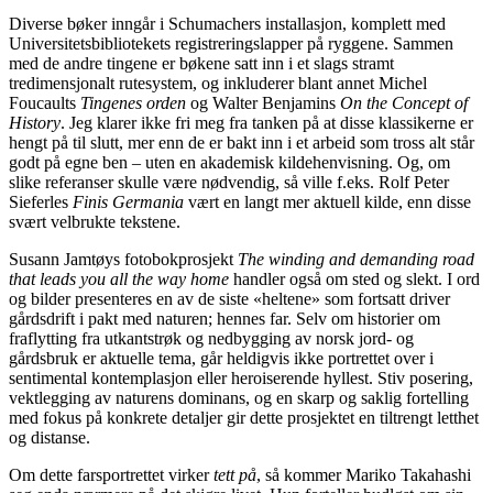
Diverse bøker inngår i Schumachers installasjon, komplett med
Universitetsbibliotekets registreringslapper på ryggene. Sammen
med de andre tingene er bøkene satt inn i et slags stramt
tredimensjonalt rutesystem, og inkluderer blant annet Michel
Foucaults
Tingenes orden
og Walter Benjamins
On the Concept of
History
. Jeg klarer ikke fri meg fra tanken på at disse klassikerne er
hengt på til slutt, mer enn de er bakt inn i et arbeid som tross alt står
godt på egne ben – uten en akademisk kildehenvisning. Og, om
slike referanser skulle være nødvendig, så ville f.eks. Rolf Peter
Sieferles
Finis Germania
vært en langt mer aktuell kilde, enn disse
svært velbrukte tekstene.
Susann Jamtøys fotobokprosjekt
The winding and demanding road
that leads you all the way home
handler også om sted og slekt. I ord
og bilder presenteres en av de siste «heltene» som fortsatt driver
gårdsdrift i pakt med naturen; hennes far. Selv om historier om
fraflytting fra utkantstrøk og nedbygging av norsk jord- og
gårdsbruk er aktuelle tema, går heldigvis ikke portrettet over i
sentimental kontemplasjon eller heroiserende hyllest. Stiv posering,
vektlegging av naturens dominans, og en skarp og saklig fortelling
med fokus på konkrete detaljer gir dette prosjektet en tiltrengt letthet
og distanse.
Om dette farsportrettet virker
tett på
, så kommer Mariko Takahashi