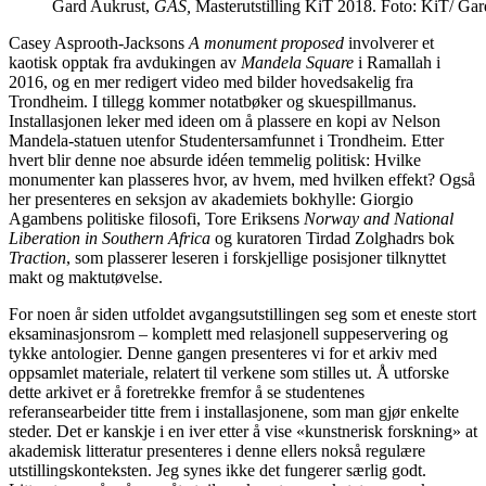
Gard Aukrust,
GAS,
Masterutstilling KiT 2018. Foto: KiT/ Gar
Casey Asprooth-Jacksons
A monument proposed
involverer et
kaotisk opptak fra avdukingen av
Mandela Square
i Ramallah i
2016, og en mer redigert video med bilder hovedsakelig fra
Trondheim. I tillegg kommer notatbøker og skuespillmanus.
Installasjonen leker med ideen om å plassere en kopi av Nelson
Mandela-statuen utenfor Studentersamfunnet i Trondheim. Etter
hvert blir denne noe absurde idéen temmelig politisk: Hvilke
monumenter kan plasseres hvor, av hvem, med hvilken effekt? Også
her presenteres en seksjon av akademiets bokhylle: Giorgio
Agambens politiske filosofi, Tore Eriksens
Norway and National
Liberation in Southern Africa
og kuratoren Tirdad Zolghadrs bok
Traction
, som plasserer leseren i forskjellige posisjoner tilknyttet
makt og maktutøvelse.
For noen år siden utfoldet avgangsutstillingen seg som et eneste stort
eksaminasjonsrom – komplett med relasjonell suppeservering og
tykke antologier. Denne gangen presenteres vi for et arkiv med
oppsamlet materiale, relatert til verkene som stilles ut. Å utforske
dette arkivet er å foretrekke fremfor å se studentenes
referansearbeider titte frem i installasjonene, som man gjør enkelte
steder. Det er kanskje i en iver etter å vise «kunstnerisk forskning» at
akademisk litteratur presenteres i denne ellers nokså regulære
utstillingskonteksten. Jeg synes ikke det fungerer særlig godt.