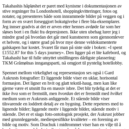
Takahashis håpløshet er paret med kynisme i dokumentasjonen av
stive regninger fra Londonhotell, shoppingkvitteringer, fotos og
notater, og presenteres både som innrammede bilder på veggen og i
form av en svært forseggjort bokutgivelse i flere bla-eksemplarer.
Jeg innser gradvis at det er arven etter hennes avdøde far som her
sløses bort i en flukt fra depresjonen. Ikke uten ubehag lurer jeg i
mindre grad på hvordan det går med kunstneren som gjennomlever
et helvete, og i større grad på hvor mye denne veldokumenterte
galskapen har kostet. Svaret får man på siste side i boken: «I spent
£1552.87 for this 5 days journey». Den ligger på et lite kafebord, og
Takahashi har til fulle utnyttet utstillingens dårligste plassering:
TKM Gråmølnas inngangsparti, nå omgjort til pyntelig hotellobby.
Spennet mellom virkelighet og representasjon ses også i Gard
Aukrusts fotografier: Et liggende bilde viser en uklar, horisontal
formasjon. Det ligner en hvit og glatt tekstil-haug, men kan like
gjerne være et utsnitt fra en massiv isbre. Det blir tydelig at det er
ikke
hva
som er fremstilt, men
hvordan
det er fremstilt med
hvilket
medium som er Aukrusts anliggende. Et stående bilde viser
tilsvarende en loddrett detalj av en bygning. Dette repeteres med to
lignende bilder; liggende motiv i liggende bilder, stående motiv i
stående. Det er et slags foto-ontologisk prosjekt, der Aukrust jobber
med grunnleggende, mediespesifikke kvaliteter – en forening av
bilde og motiv. Som Drachuk i midtrommet viser han en vilje til å