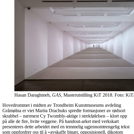
Hasan Daraghmeh,
GAS,
Masterutstilling KiT 2018. Foto: KiT
Hovedrommet i midten av Trondheim Kunstmuseums avdeling
Gråmølna er viet Mariia Drachuks spredte formasjoner av rødsort
skrabbel – nærmest Cy Twombly-aktige i strekfølelsen – klort opp
på alle de fire, hvite veggene. På handout-arket med verkskart
presenteres dette arbeidet med en temmelig ugjennomtrengelig tekst
som oppfordrer oss til å «avskaffe binær, opposisjonell, dikotom