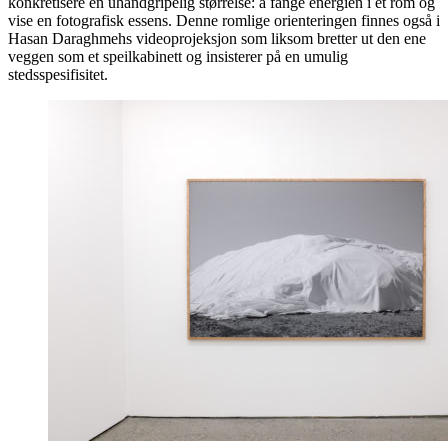
konkretisere en uhåndgripelig størrelse: å fange energien i et rom og
vise en fotografisk essens. Denne romlige orienteringen finnes også i
Hasan Daraghmehs videoprojeksjon som liksom bretter ut den ene
veggen som et speilkabinett og insisterer på en umulig
stedsspesifisitet.