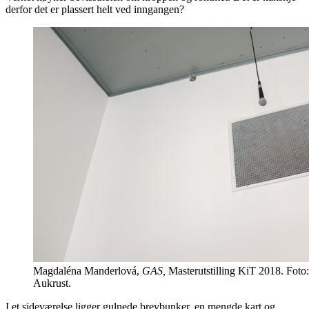
derfor det er plassert helt ved inngangen?
Magdaléna Manderlová,
GAS,
Masterutstilling KiT 2018. Foto
Aukrust.
I et sideværelse ligger gulnede brevbunker, en mengde kart og