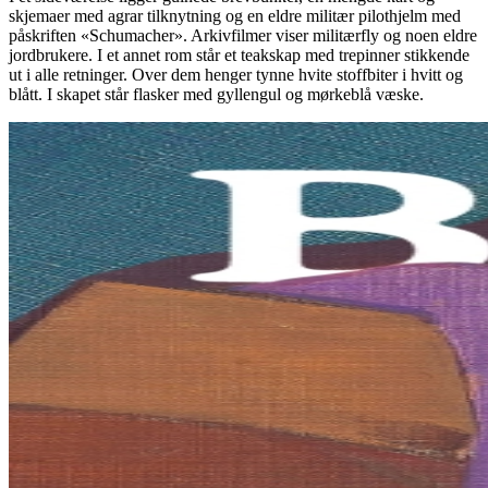
skjemaer med agrar tilknytning og en eldre militær pilothjelm med
påskriften «Schumacher». Arkivfilmer viser militærfly og noen eldre
jordbrukere. I et annet rom står et teakskap med trepinner stikkende
ut i alle retninger. Over dem henger tynne hvite stoffbiter i hvitt og
blått. I skapet står flasker med gyllengul og mørkeblå væske.