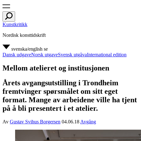
Kunstkritikk
Nordisk konsttidskrift
svenska/english
se
Dansk udgave
Norsk utgave
Svensk utgåva
International edition
Mellom atelieret og institusjonen
Årets avgangsutstilling i Trondheim
fremtvinger spørsmålet om sitt eget
format. Mange av arbeidene ville ha tjent
på å bli presentert i et atelier.
Av
Gustav Svihus Borgersen
04.06.18
Avgång