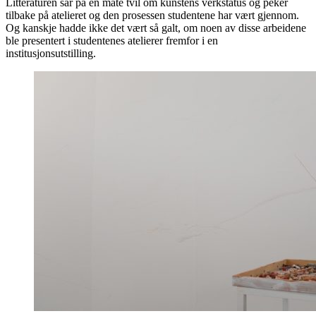
Litteraturen sår på en måte tvil om kunstens verkstatus og peker
tilbake på atelieret og den prosessen studentene har vært gjennom.
Og kanskje hadde ikke det vært så galt, om noen av disse arbeidene
ble presentert i studentenes atelierer fremfor i en
institusjonsutstilling.