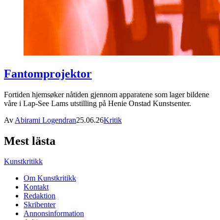
Fantomprojektor
Fortiden hjemsøker nåtiden gjennom apparatene som lager bildene
våre i Lap-See Lams utstilling på Henie Onstad Kunstsenter.
Av
Abirami Logendran
25.06.26
Kritik
Mest lästa
Kunstkritikk
Om Kunstkritikk
Kontakt
Redaktion
Skribenter
Annonsinformation