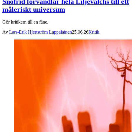
Snöfrid förvandlar hela Liljevalchs till ett
måleriskt universum
Gör kritikern till en fåne.
Av
Lars-Erik Hjertström Lappalainen
25.06.26
Kritik