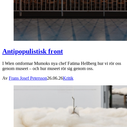
Antipopulistisk front
I Wien omformar Mumoks nya chef Fatima Hellberg hur vi rör oss
genom museet – och hur museet rör sig genom oss.
Av
Frans Josef Petersson
26.06.26
Kritik