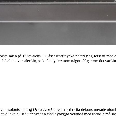
örsta salen på Liljevalchs+. I låset sitter nyckeln vars ring försetts me
 Inbrända versaler längs skaftet lyder: «om någon frågar om det var lätt
vars soloutställning
Drick Drick
inleds med detta dekonstruerade utomh
tt dunkelt ljus vilar över en stor, nybyggd veranda med räcke. Små snö