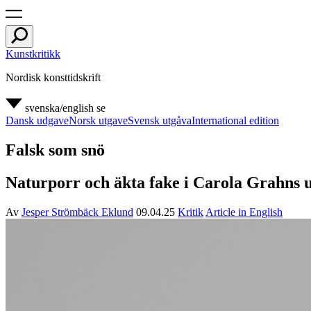
Kunstkritikk
Nordisk konsttidskrift
svenska/english
se
Dansk udgave
Norsk utgave
Svensk utgåva
International edition
Falsk som snö
Naturporr och äkta fake i Carola Grahns ut
Av
Jesper Strömbäck Eklund
09.04.25
Kritik
Article in English