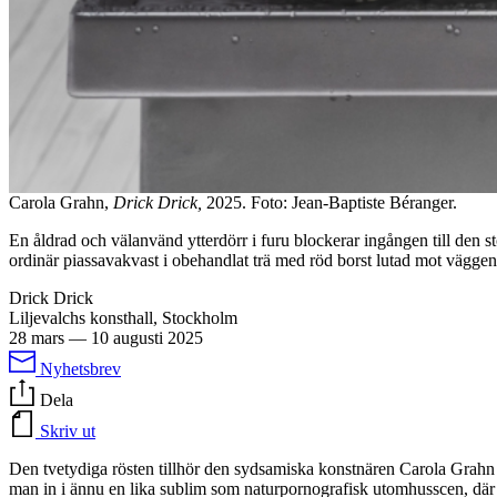
Carola Grahn,
Drick Drick,
2025. Foto: Jean-Baptiste Béranger.
En åldrad och välanvänd ytterdörr i furu blockerar ingången till den st
ordinär piassavakvast i obehandlat trä med röd borst lutad mot väggen.
Drick Drick
Liljevalchs konsthall, Stockholm
28 mars
—
10 augusti 2025
Nyhetsbrev
Dela
Skriv ut
Den tvetydiga rösten tillhör den sydsamiska konstnären Carola Grahn 
man in i ännu en lika sublim som naturpornografisk utomhusscen, där e