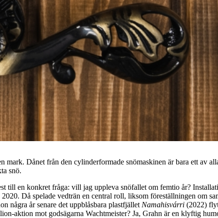
gen mark. Dånet från den cylinderformade snömaskinen är bara ett av alla
kta snö.
 till en konkret fråga: vill jag uppleva snöfallet om femtio år? Install
 2020. Då spelade vedträn en central roll, liksom föreställningen om 
on några år senare det uppblåsbara plastfjället
Namahisvárri
(2022) fly
lion-aktion mot godsägarna Wachtmeister? Ja, Grahn är en klyftig humo