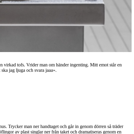
d en virkad tofs. Vrider man om händer ingenting. Mitt emot står en
 ska jag ljuga och svara jaaa».
us. Trycker man ner handtaget och går in genom dörren så träder
flingor av plast singlar ner från taket och dramatiseras genom en