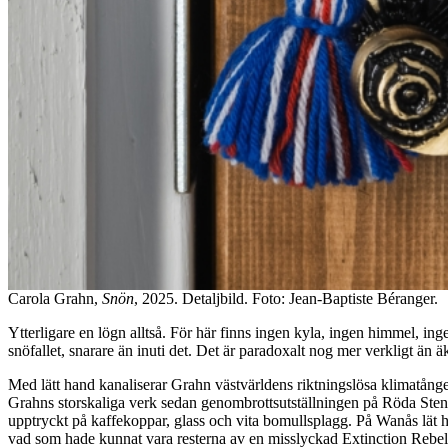
Carola Grahn,
Snön
, 2025. Detaljbild. Foto: Jean-Baptiste Béranger.
Ytterligare en lögn alltså. För här finns ingen kyla, ingen himmel, in
snöfallet, snarare än inuti det. Det är paradoxalt nog mer verkligt än ä
Med lätt hand kanaliserar Grahn västvärldens riktningslösa klimatångest
Grahns storskaliga verk sedan genombrottsutställningen på Röda Sten
upptryckt på kaffekoppar, glass och vita bomullsplagg. På Wanås lät h
vad som hade kunnat vara resterna av en misslyckad Extinction Rebel