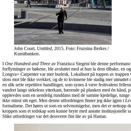
John Court,
Untitled
, 2015. Foto: Fruzsina Berkes /
Kunstbanken.
I
One Hundred and Three
av Franzisca Siegrist ble denne performance-
forflytninger av bøkene, ble avsluttet med at hun la dem tilbake, en o
Longva+ Carpenter var mer burlesk. Lokalisert på toppen av trappen ved
sloss mot ble ikke svekket, og de to kvinnene ble stadig mer utmattet d
en slik serie repetitive handlinger, som synes å være festivalens felle
vandret langs sirkelens ytterkant, bærende på planken med én hånd, plu
opplevdes som en uendelig runddans med de samme kjedelige, tunge og s
ikke minst sitt eget. Men denne utfordringen finner jeg ikke igjen i
Le
formalisme. Det høres ut som en selvmotsigelse, men det er nettopp d
kroppen som et redskap som kunne bryte med antatte institusjonelle san
Slike utfordringer var det dessverre fint lite av på Hamar.