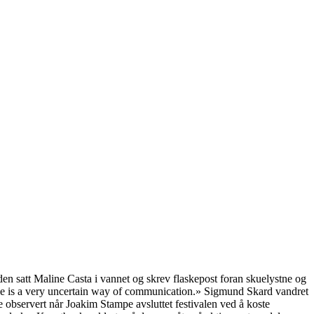
anden satt Maline Casta i vannet og skrev flaskepost foran skuelystne og
ttle is a very uncertain way of communication.» Sigmund Skard vandret
observert når Joakim Stampe avsluttet festivalen ved å koste