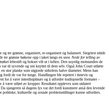
og tre grønne, organisert, re-organisert og balansert. Siegriest nitide
 de tre grønne bøkene opp i taket langs en snor.
Nede for telling
av
øket lebestift og bokset vilt ut i luften. Den usynlig motstanden de
var til syvende og sist knyttet til dem selv. Også John Court utførte
 på en stor planke som utgjorde sirkelens halve diameter. Mens han
g fordi de var for tunge. Handlingen ble repetert i timevis og
for å være interdisiplinær og å utfordre tradisjonelle formater –
v å være utført av kropper. Resultatet oppleves som utdatert
Da sjangeren så dagens lys var det fordi kunstnere anså den levende
politiske, kulturelle og sosiale problemstillinger kunne utfordres.