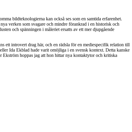
undkomma bildteknologierna kan också ses som en samtida erfarenhet.
e nya verken som svagare och mindre förankrad i en historisk och
ar lusten och spänningen i måleriet ersatts av ett mer djupgående
 ett introvert drag här, och en rädsla för en mediespecifik relation till
R eller Ida Ekblad hade varit omöjliga i en svensk kontext. Detta kanske
 Ekström hoppas jag att hon hittar nya kontaktytor och kritiska