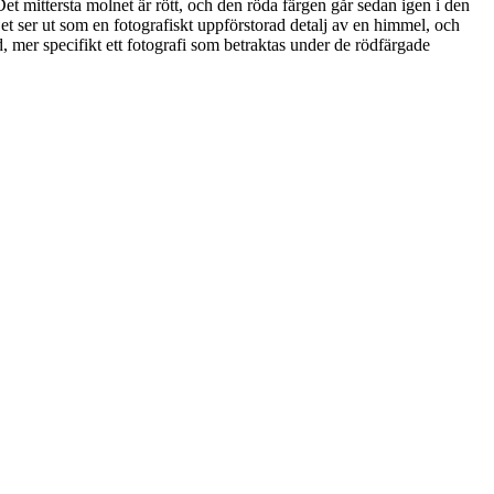
t mittersta molnet är rött, och den röda färgen går sedan igen i den
et ser ut som en fotografiskt uppförstorad detalj av en himmel, och
ld, mer specifikt ett fotografi som betraktas under de rödfärgade