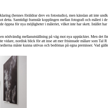
förklaring (hennes föräldrar drev en fotostudio), men känslan att inte 
t detta. Samtidigt framstår kopplingen mellan fotografi och måleri i d
de öppna för nya möjligheter i måleriet, vilket inte har skett. Istället h
a en nödvändig mellanutställning på väg mot nya upptäckter. Men det finns
lite vidare, nordisk blick för att inse att mer frisinnade målare som Tal 
a medierna måste kunna utövas och bedömas på egna premisser. Vad gäller