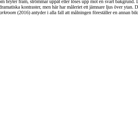
om bryter fram, strömmar uppåt eller löses upp mot en svart bakgrund. De
ramatiska kontraster, men här har måleriet ett jämnare ljus över ytan. D
arkroom
(2016) antyder i alla fall att målningen föreställer en annan bi