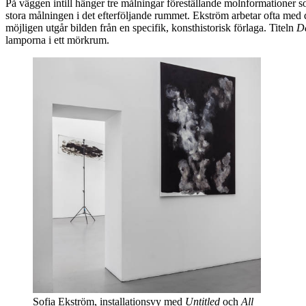
På väggen intill hänger tre målningar föreställande molnformationer s
stora målningen i det efterföljande rummet. Ekström arbetar ofta med d
möjligen utgår bilden från en specifik, konsthistorisk förlaga. Titeln
D
lamporna i ett mörkrum.
Sofia Ekström, installationsvy med
Untitled
och
All