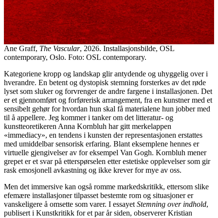
Ane Graff,
The Vascular
, 2026. Installasjonsbilde, OSL
contemporary, Oslo. Foto: OSL contemporary.
Kategoriene kropp og landskap glir antydende og uhyggelig over i
hverandre. En betent og dystopisk stemning forsterkes av det røde
lyset som sluker og forvrenger de andre fargene i installasjonen. Det
er et gjennomført og forførerisk arrangement, fra en kunstner med et
sensibelt gehør for hvordan hun skal få materialene hun jobber med
til å appellere. Jeg kommer i tanker om det litteratur- og
kunstteoretikeren Anna Kornbluh har gitt merkelappen
«immediacy», en tendens i kunsten der representasjonen erstattes
med umiddelbar sensorisk erfaring. Blant eksemplene hennes er
virtuelle gjengivelser av for eksempel Van Gogh. Kornbluh mener
grepet er et svar på etterspørselen etter estetiske opplevelser som gir
rask emosjonell avkastning og ikke krever for mye av oss.
Men det immersive kan også romme markedskritikk, ettersom slike
efemære installasjoner tilpasset bestemte rom og situasjoner er
vanskeligere å omsette som varer. I essayet
Stemning over indhold
,
publisert i Kunstkritikk for et par år siden, observerer Kristian