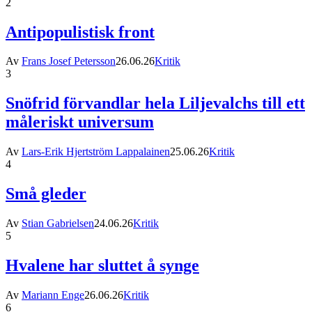
2
Antipopulistisk front
Av
Frans Josef Petersson
26.06.26
Kritik
3
Snöfrid förvandlar hela Liljevalchs till ett
måleriskt universum
Av
Lars-Erik Hjertström Lappalainen
25.06.26
Kritik
4
Små gleder
Av
Stian Gabrielsen
24.06.26
Kritik
5
Hvalene har sluttet å synge
Av
Mariann Enge
26.06.26
Kritik
6