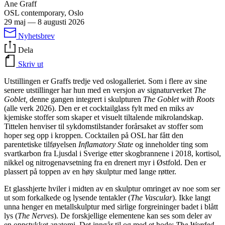
Ane Graff
OSL contemporary, Oslo
29 maj
—
8 augusti 2026
Nyhetsbrev
Dela
Skriv ut
Utstillingen er Graffs tredje ved oslogalleriet. Som i flere av sine
senere utstillinger har hun med en versjon av signaturverket
The
Goblet,
denne gangen integrert i skulpturen
The Goblet with Roots
(alle verk 2026). Den er et cocktailglass fylt med en miks av
kjemiske stoffer som skaper et visuelt tiltalende mikrolandskap.
Tittelen henviser til sykdomstilstander forårsaket av stoffer som
hoper seg opp i kroppen. Cocktailen på OSL har fått den
parentetiske tilføyelsen
Inflamatory State
og inneholder ting som
svartkarbon fra Ljusdal i Sverige etter skogbrannene i 2018, kortisol,
nikkel og nitrogenavsetning fra en drenert myr i Østfold. Den er
plassert på toppen av en høy skulptur med lange røtter.
Et glasshjerte hviler i midten av en skulptur omringet av noe som ser
ut som forkalkede og lysende tentakler (
The Vascular
). Ikke langt
unna henger en metallskulptur med sirlige forgreininger badet i blått
lys (
The Nerves
). De forskjellige elementene kan ses som deler av
en oppstykket anatomi. Det inngår til og med et hode:
The Worded