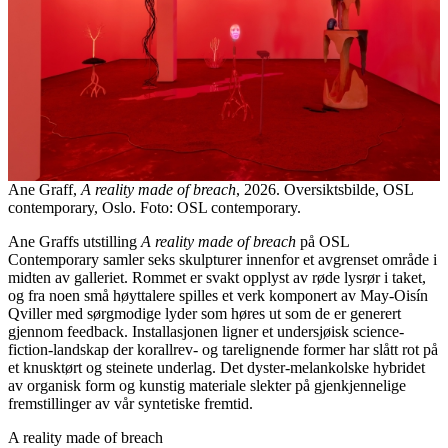
Ane Graff,
A reality made of breach
, 2026. Oversiktsbilde, OSL
contemporary, Oslo. Foto: OSL contemporary.
Ane Graffs utstilling
A reality made of breach
på OSL
Contemporary samler seks skulpturer innenfor et avgrenset område i
midten av galleriet. Rommet er svakt opplyst av røde lysrør i taket,
og fra noen små høyttalere spilles et verk komponert av May-Oisín
Qviller med sørgmodige lyder som høres ut som de er generert
gjennom feedback. Installasjonen ligner et undersjøisk science-
fiction-landskap der korallrev- og tarelignende former har slått rot på
et knusktørt og steinete underlag. Det dyster-melankolske hybridet
av organisk form og kunstig materiale slekter på gjenkjennelige
fremstillinger av vår syntetiske fremtid.
A reality made of breach