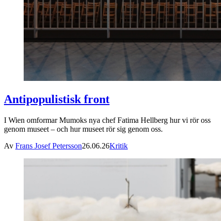
Antipopulistisk front
I Wien omformar Mumoks nya chef Fatima Hellberg hur vi rör oss
genom museet – och hur museet rör sig genom oss.
Av
Frans Josef Petersson
26.06.26
Kritik