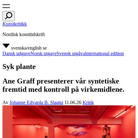
Kunstkritikk
Nordisk konsttidskrift
svenska/english
se
Dansk udgave
Norsk utgave
Svensk utgåva
International edition
Syk plante
Ane Graff presenterer vår syntetiske
fremtid med kontroll på virkemidlene.
Av
Johanne Edvarda B. Slaatta
11.06.26
Kritik