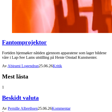
Fantomprojektor
Fortiden hjemsøker nåtiden gjennom apparatene som lager bildene
våre i Lap-See Lams utstilling på Henie Onstad Kunstsenter.
Av
Abirami Logendran
25.06.26
Kritik
Mest lästa
1
Beskidt valuta
Av
Pernille Albrethsen
25.06.26
Kommentar