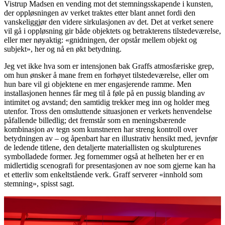
Vistrup Madsen en vending mot det stemningsskapende i kunsten,
der oppløsningen av verket traktes etter blant annet fordi den
vanskeliggjør den videre sirkulasjonen av det. Det at verket senere
vil gå i oppløsning gir både objektets og betrakterens tilstedeværelse,
eller mer nøyaktig: «gnidningen, der opstår mellem objekt og
subjekt», her og nå en økt betydning.
Jeg vet ikke hva som er intensjonen bak Graffs atmosfæriske grep,
om hun ønsker å mane frem en forhøyet tilstedeværelse, eller om
hun bare vil gi objektene en mer engasjerende ramme. Men
installasjonen hennes får meg til å føle på en pussig blanding av
intimitet og avstand; den samtidig trekker meg inn og holder meg
utenfor. Tross den omsluttende situasjonen er verkets henvendelse
påfallende billedlig; det fremstår som en meningsbærende
kombinasjon av tegn som kunstneren har streng kontroll over
betydningen av – og åpenbart har en illustrativ hensikt med, jevnfør
de ledende titlene, den detaljerte materiallisten og skulpturenes
symbolladede former. Jeg fornemmer også at helheten her er en
midlertidig scenografi for presentasjonen av noe som gjerne kan ha
et etterliv som enkeltstående verk. Graff serverer «innhold som
stemning», spisst sagt.