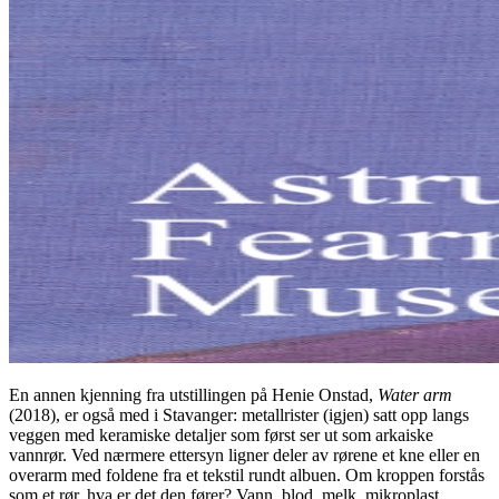
En annen kjenning fra utstillingen på Henie Onstad,
Water arm
(2018), er også med i Stavanger: metallrister (igjen) satt opp langs
veggen med keramiske detaljer som først ser ut som arkaiske
vannrør. Ved nærmere ettersyn ligner deler av rørene et kne eller en
overarm med foldene fra et tekstil rundt albuen. Om kroppen forstås
som et rør, hva er det den fører? Vann, blod, melk, mikroplast,