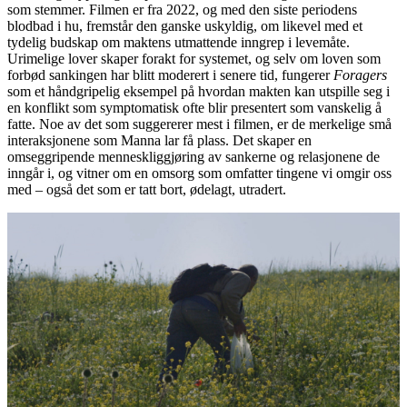
som stemmer. Filmen er fra 2022, og med den siste periodens
blodbad i hu, fremstår den ganske uskyldig, om likevel med et
tydelig budskap om maktens utmattende inngrep i levemåte.
Urimelige lover skaper forakt for systemet, og selv om loven som
forbød sankingen har blitt moderert i senere tid, fungerer
Foragers
som et håndgripelig eksempel på hvordan makten kan utspille seg i
en konflikt som symptomatisk ofte blir presentert som vanskelig å
fatte. Noe av det som suggererer mest i filmen, er de merkelige små
interaksjonene som Manna lar få plass. Det skaper en
omseggripende menneskliggjøring av sankerne og relasjonene de
inngår i, og vitner om en omsorg som omfatter tingene vi omgir oss
med – også det som er tatt bort, ødelagt, utradert.