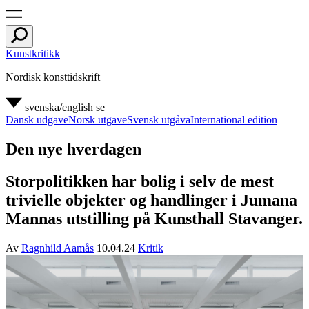
Kunstkritikk
Nordisk konsttidskrift
svenska/english
se
Dansk udgave
Norsk utgave
Svensk utgåva
International edition
Den nye hverdagen
Storpolitikken har bolig i selv de mest
trivielle objekter og handlinger i Jumana
Mannas utstilling på Kunsthall Stavanger.
Av
Ragnhild Aamås
10.04.24
Kritik