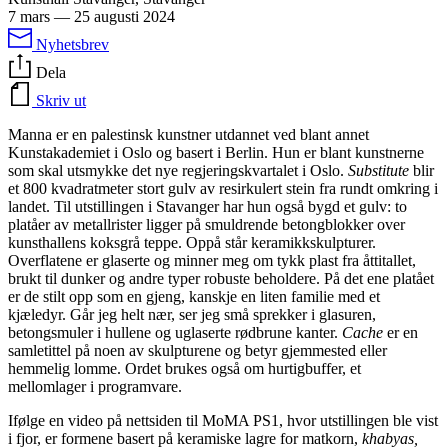
7 mars
—
25 augusti 2024
Nyhetsbrev
Dela
Skriv ut
Manna er en palestinsk kunstner utdannet ved blant annet
Kunstakademiet i Oslo og basert i Berlin. Hun er blant kunstnerne
som skal utsmykke det nye regjeringskvartalet i Oslo.
Substitute
blir
et 800 kvadratmeter stort gulv av resirkulert stein fra rundt omkring i
landet. Til utstillingen i Stavanger har hun også bygd et gulv: to
platåer av metallrister ligger på smuldrende betongblokker over
kunsthallens koksgrå teppe. Oppå står keramikkskulpturer.
Overflatene er glaserte og minner meg om tykk plast fra åttitallet,
brukt til dunker og andre typer robuste beholdere. På det ene platået
er de stilt opp som en gjeng, kanskje en liten familie med et
kjæledyr. Går jeg helt nær, ser jeg små sprekker i glasuren,
betongsmuler i hullene og uglaserte rødbrune kanter.
Cache
er en
samletittel på noen av skulpturene og betyr gjemmested eller
hemmelig lomme. Ordet brukes også om hurtigbuffer, et
mellomlager i programvare.
Ifølge en video på nettsiden til MoMA PS1, hvor utstillingen ble vist
i fjor, er formene basert på keramiske lagre for matkorn,
khabyas,