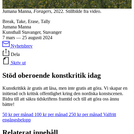
Jumana Manna,
Foragers
, 2022. Stillbilde fra video.
Break, Take, Erase, Tally
Jumana Manna
Kunsthall Stavanger, Stavanger
7 mars
—
25 augusti 2024
Nyhetsbrev
Dela
Skriv ut
Stöd oberoende konstkritik idag
Kunstkritikk är gratis att läsa, men inte gratis att göra. Vi skapar en
initierad och kritisk offentlighet kring den nordiska konstscenen.
Bidra till att säkra tidskriftens framtid och till att göra oss ännu
bättre!
50 kr per månad
100 kr per månad
250 kr per månad
Valfritt
engångsbelopp
Relaterat innehåll