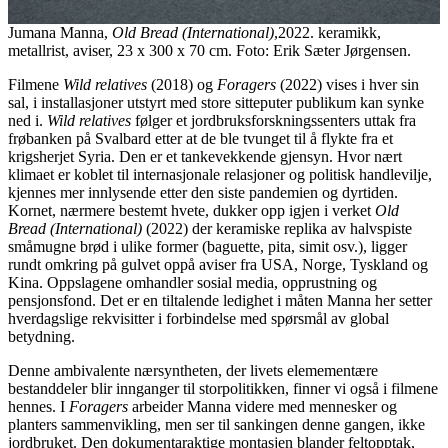
Jumana Manna,
Old Bread (International)
,2022. keramikk,
metallrist, aviser, 23 x 300 x 70 cm. Foto: Erik Sæter Jørgensen.
Filmene
Wild relatives
(2018) og
Foragers
(2022) vises i hver sin
sal, i installasjoner utstyrt med store sitteputer publikum kan synke
ned i.
Wild relatives
følger et jordbruksforskningssenters uttak fra
frøbanken på Svalbard etter at de ble tvunget til å flykte fra et
krigsherjet Syria. Den er et tankevekkende gjensyn. Hvor nært
klimaet er koblet til internasjonale relasjoner og politisk handlevilje,
kjennes mer innlysende etter den siste pandemien og dyrtiden.
Kornet, nærmere bestemt hvete, dukker opp igjen i verket
Old
Bread (International)
(2022) der keramiske replika av halvspiste
småmugne brød i ulike former (baguette, pita, simit osv.), ligger
rundt omkring på gulvet oppå aviser fra USA, Norge, Tyskland og
Kina. Oppslagene omhandler sosial media, opprustning og
pensjonsfond. Det er en tiltalende ledighet i måten Manna her setter
hverdagslige rekvisitter i forbindelse med spørsmål av global
betydning.
Denne ambivalente nærsyntheten, der livets elemementære
bestanddeler blir innganger til storpolitikken, finner vi også i filmene
hennes. I
Foragers
arbeider Manna videre med mennesker og
planters sammenvikling, men ser til sankingen denne gangen, ikke
jordbruket. Den dokumentaraktige montasjen blander feltopptak,