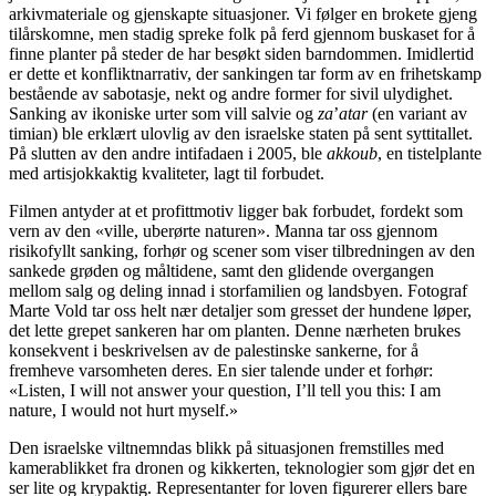
arkivmateriale og gjenskapte situasjoner. Vi følger en brokete gjeng
tilårskomne, men stadig spreke folk på ferd gjennom buskaset for å
finne planter på steder de har besøkt siden barndommen. Imidlertid
er dette et konfliktnarrativ, der sankingen tar form av en frihetskamp
bestående av sabotasje, nekt og andre former for sivil ulydighet.
Sanking av ikoniske urter som vill salvie og
za
’
atar
(en variant av
timian) ble erklært ulovlig av den israelske staten på sent syttitallet.
På slutten av den andre intifadaen i 2005, ble
akkoub
, en tistelplante
med artisjokkaktig kvaliteter, lagt til forbudet.
Filmen antyder at et profittmotiv ligger bak forbudet, fordekt som
vern av den «ville, uberørte naturen». Manna tar oss gjennom
risikofyllt sanking, forhør og scener som viser tilbredningen av den
sankede grøden og måltidene, samt den glidende overgangen
mellom salg og deling innad i storfamilien og landsbyen. Fotograf
Marte Vold tar oss helt nær detaljer som gresset der hundene løper,
det lette grepet sankeren har om planten. Denne nærheten brukes
konsekvent i beskrivelsen av de palestinske sankerne, for å
fremheve varsomheten deres. En sier talende under et forhør:
«Listen, I will not answer your question, I’ll tell you this: I am
nature, I would not hurt myself.»
Den israelske viltnemndas blikk på situasjonen fremstilles med
kamerablikket fra dronen og kikkerten, teknologier som gjør det en
ser lite og krypaktig. Representanter for loven figurerer ellers bare