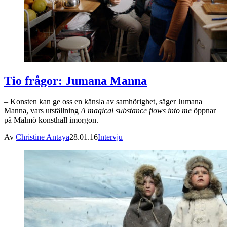
Tio frågor: Jumana Manna
– Konsten kan ge oss en känsla av samhörighet, säger Jumana
Manna, vars utställning
A magical substance flows into me
öppnar
på Malmö konsthall imorgon.
Av
Christine Antaya
28.01.16
Intervju