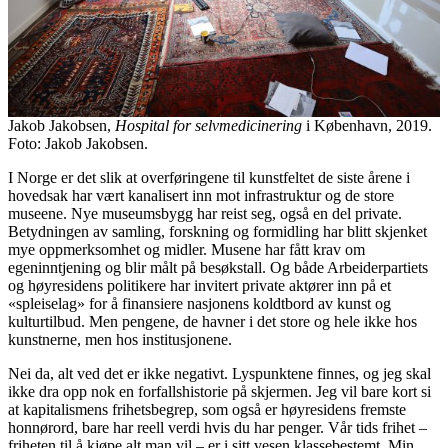
Jakob Jakobsen,
Hospital for selvmedicinering
i København, 2019.
Foto: Jakob Jakobsen.
I Norge er det slik at overføringene til kunstfeltet de siste årene i
hovedsak har vært kanalisert inn mot infrastruktur og de store
museene. Nye museumsbygg har reist seg, også en del private.
Betydningen av samling, forskning og formidling har blitt skjenket
mye oppmerksomhet og midler. Musene har fått krav om
egeninntjening og blir målt på besøkstall. Og både Arbeiderpartiets
og høyresidens politikere har invitert private aktører inn på et
«spleiselag» for å finansiere nasjonens koldtbord av kunst og
kulturtilbud. Men pengene, de havner i det store og hele ikke hos
kunstnerne, men hos institusjonene.
Nei da, alt ved det er ikke negativt. Lyspunktene finnes, og jeg skal
ikke dra opp nok en forfallshistorie på skjermen. Jeg vil bare kort si
at kapitalismens frihetsbegrep, som også er høyresidens fremste
honnørord, bare har reell verdi hvis du har penger. Vår tids frihet –
friheten til å kjøpe alt man vil – er i sitt vesen klassebestemt. Min