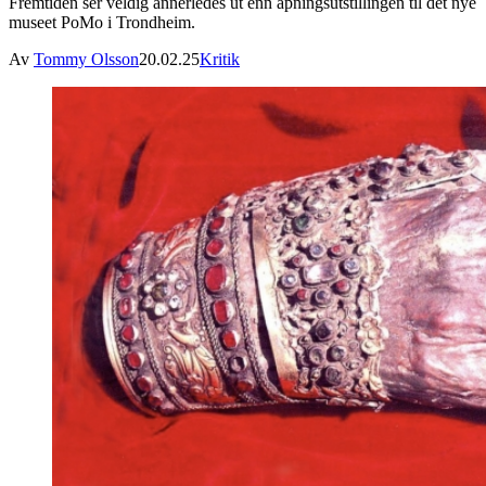
Fremtiden ser veldig annerledes ut enn åpningsutstillingen til det nye
museet PoMo i Trondheim.
Av
Tommy Olsson
20.02.25
Kritik