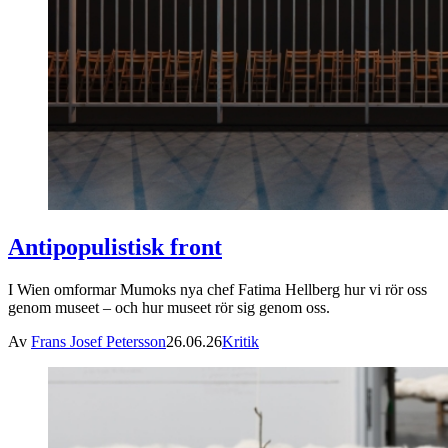
Antipopulistisk front
I Wien omformar Mumoks nya chef Fatima Hellberg hur vi rör oss
genom museet – och hur museet rör sig genom oss.
Av
Frans Josef Petersson
26.06.26
Kritik