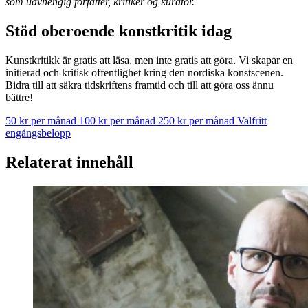
som uavhengig forfatter, kritiker og kurator.
Stöd oberoende konstkritik idag
Kunstkritikk är gratis att läsa, men inte gratis att göra. Vi skapar en
initierad och kritisk offentlighet kring den nordiska konstscenen.
Bidra till att säkra tidskriftens framtid och till att göra oss ännu
bättre!
50 kr per månad
100 kr per månad
250 kr per månad
Valfritt
engångsbelopp
Relaterat innehåll