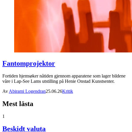
Fantomprojektor
Fortiden hjemsøker nåtiden gjennom apparatene som lager bildene
våre i Lap-See Lams utstilling på Henie Onstad Kunstsenter.
Av
Abirami Logendran
25.06.26
Kritik
Mest lästa
1
Beskidt valuta