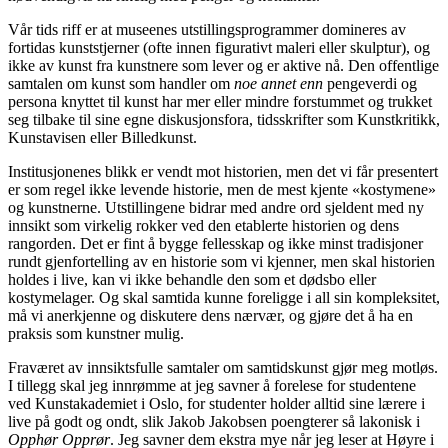
Vår tids riff er at museenes utstillingsprogrammer domineres av
fortidas kunststjerner (ofte innen figurativt maleri eller skulptur), og
ikke av kunst fra kunstnere som lever og er aktive nå. Den offentlige
samtalen om kunst som handler om
noe annet enn
pengeverdi og
persona knyttet til kunst har mer eller mindre forstummet og trukket
seg tilbake til sine egne diskusjonsfora, tidsskrifter som Kunstkritikk,
Kunstavisen eller Billedkunst.
Institusjonenes blikk er vendt mot historien, men det vi får presentert
er som regel ikke levende historie, men de mest kjente «kostymene»
og kunstnerne. Utstillingene bidrar med andre ord sjeldent med ny
innsikt som virkelig rokker ved den etablerte historien og dens
rangorden. Det er fint å bygge fellesskap og ikke minst tradisjoner
rundt gjenfortelling av en historie som vi kjenner, men skal historien
holdes i live, kan vi ikke behandle den som et dødsbo eller
kostymelager. Og skal samtida kunne foreligge i all sin kompleksitet,
må vi anerkjenne og diskutere dens nærvær, og gjøre det å ha en
praksis som kunstner mulig.
Fraværet av innsiktsfulle samtaler om samtidskunst gjør meg motløs.
I tillegg skal jeg innrømme at jeg savner å forelese for studentene
ved Kunstakademiet i Oslo, for studenter holder alltid sine lærere i
live på godt og ondt, slik Jakob Jakobsen poengterer så lakonisk i
Opphør Opprør
. Jeg savner dem ekstra mye når jeg leser at Høyre i