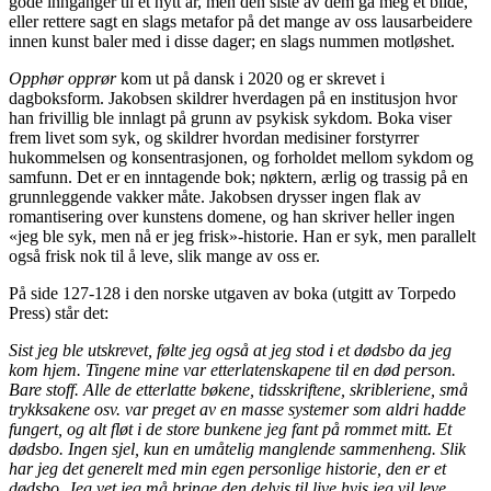
gode innganger til et nytt år, men den siste av dem ga meg et bilde,
eller rettere sagt en slags metafor på det mange av oss lausarbeidere
innen kunst baler med i disse dager; en slags nummen motløshet.
Opphør opprør
kom ut på dansk i 2020 og er skrevet i
dagboksform. Jakobsen skildrer hverdagen på en institusjon hvor
han frivillig ble innlagt på grunn av psykisk sykdom. Boka viser
frem livet som syk, og skildrer hvordan medisiner forstyrrer
hukommelsen og konsentrasjonen, og forholdet mellom sykdom og
samfunn. Det er en inntagende bok; nøktern, ærlig og trassig på en
grunnleggende vakker måte. Jakobsen drysser ingen flak av
romantisering over kunstens domene, og han skriver heller ingen
«jeg ble syk, men nå er jeg frisk»-historie. Han er syk, men parallelt
også frisk nok til å leve, slik mange av oss er.
På side 127-128 i den norske utgaven av boka (utgitt av Torpedo
Press) står det:
Sist jeg ble utskrevet, følte jeg også at jeg stod i et dødsbo da jeg
kom hjem. Tingene mine var etterlatenskapene til en død person.
Bare stoff. Alle de etterlatte bøkene, tidsskriftene, skribleriene, små
trykksakene osv. var preget av en masse systemer som aldri hadde
fungert, og alt fløt i de store bunkene jeg fant på rommet mitt. Et
dødsbo. Ingen sjel, kun en umåtelig manglende sammenheng. Slik
har jeg det generelt med min egen personlige historie, den er et
dødsbo. Jeg vet jeg må bringe den delvis til live hvis jeg vil leve