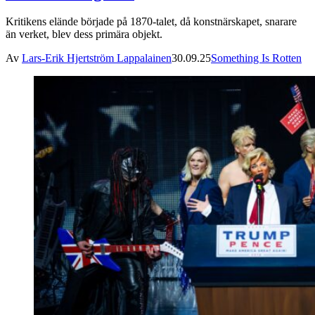
Kritikens elände började på 1870-talet, då konstnärskapet, snarare
än verket, blev dess primära objekt.
Av
Lars-Erik Hjertström Lappalainen
30.09.25
Something Is Rotten