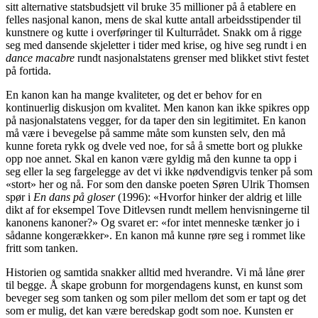
sitt alternative statsbudsjett vil bruke 35 millioner på å etablere en
felles nasjonal kanon, mens de skal kutte antall arbeidsstipender til
kunstnere og kutte i overføringer til Kulturrådet. Snakk om å rigge
seg med dansende skjeletter i tider med krise, og hive seg rundt i en
dance macabre
rundt nasjonalstatens grenser med blikket stivt festet
på fortida.
En kanon kan ha mange kvaliteter, og det er behov for en
kontinuerlig diskusjon om kvalitet. Men kanon kan ikke spikres opp
på nasjonalstatens vegger, for da taper den sin legitimitet. En kanon
må være i bevegelse på samme måte som kunsten selv, den må
kunne foreta rykk og dvele ved noe, for så å smette bort og plukke
opp noe annet. Skal en kanon være gyldig må den kunne ta opp i
seg eller la seg fargelegge av det vi ikke nødvendigvis tenker på som
«stort» her og nå. For som den danske poeten Søren Ulrik Thomsen
spør i
En dans på gloser
(1996): «Hvorfor hinker der aldrig et lille
dikt af for eksempel Tove Ditlevsen rundt mellem henvisningerne til
kanonens kanoner?» Og svaret er: «for intet menneske tænker jo i
sådanne kongerækker». En kanon må kunne røre seg i rommet like
fritt som tanken.
Historien og samtida snakker alltid med hverandre. Vi må låne ører
til begge. Å skape grobunn for morgendagens kunst, en kunst som
beveger seg som tanken og som piler mellom det som er tapt og det
som er mulig, det kan være beredskap godt som noe. Kunsten er