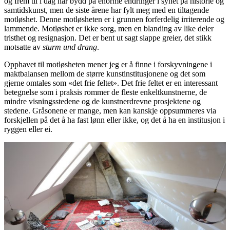
og frem til i dag har bydd på enorme endringer i synet på historie og
samtidskunst, men de siste årene har fylt meg med en tiltagende
motløshet. Denne motløsheten er i grunnen forferdelig irriterende og
lammende. Motløshet er ikke sorg, men en blanding av like deler
tristhet og resignasjon. Det er bent ut sagt slappe greier, det stikk
motsatte av
sturm und drang
.
Opphavet til motløsheten mener jeg er å finne i forskyvningene i
maktbalansen mellom de større kunstinstitusjonene og det som
gjerne omtales som «det frie feltet». Det frie feltet er en interessant
betegnelse som i praksis rommer de fleste enkeltkunstnerne, de
mindre visningsstedene og de kunstnerdrevne prosjektene og
stedene. Gråsonene er mange, men kan kanskje oppsummeres via
forskjellen på det å ha fast lønn eller ikke, og det å ha en institusjon i
ryggen eller ei.