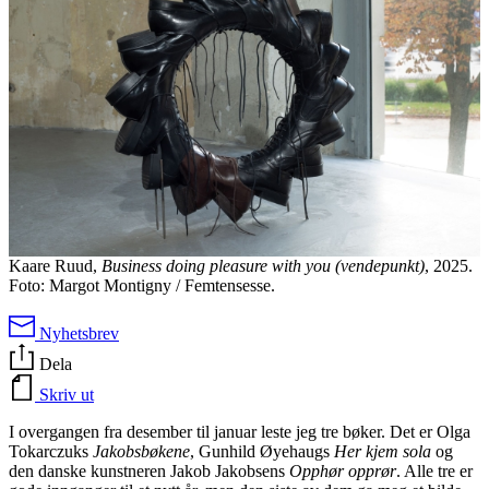
Kaare Ruud,
Business doing pleasure with you (vendepunkt)
, 2025.
Foto: Margot Montigny / Femtensesse.
Nyhetsbrev
Dela
Skriv ut
I overgangen fra desember til januar leste jeg tre bøker. Det er Olga
Tokarczuks
Jakobsbøkene
, Gunhild Øyehaugs
Her kjem sola
og
den danske kunstneren Jakob Jakobsens
Opphør opprør
. Alle tre er