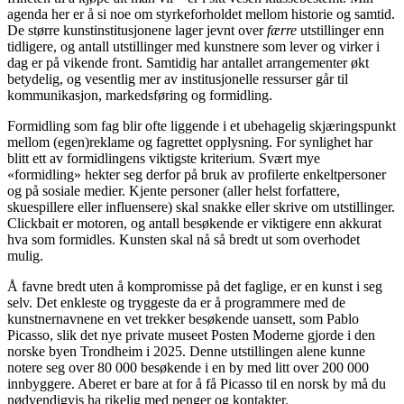
agenda her er å si noe om styrkeforholdet mellom historie og samtid.
De større kunstinstitusjonene lager jevnt over
færre
utstillinger enn
tidligere, og antall utstillinger med kunstnere som lever og virker i
dag er på vikende front. Samtidig har antallet arrangementer økt
betydelig, og vesentlig mer av institusjonelle ressurser går til
kommunikasjon, markedsføring og formidling.
Formidling som fag blir ofte liggende i et ubehagelig skjæringspunkt
mellom (egen)reklame og fagrettet opplysning. For synlighet har
blitt ett av formidlingens viktigste kriterium. Svært mye
«formidling» hekter seg derfor på bruk av profilerte enkeltpersoner
og på sosiale medier. Kjente personer (aller helst forfattere,
skuespillere eller influensere) skal snakke eller skrive om utstillinger.
Clickbait er motoren, og antall besøkende er viktigere enn akkurat
hva som formidles. Kunsten skal nå så bredt ut som overhodet
mulig.
Å favne bredt uten å kompromisse på det faglige, er en kunst i seg
selv. Det enkleste og tryggeste da er å programmere med de
kunstnernavnene en vet trekker besøkende uansett, som Pablo
Picasso, slik det nye private museet Posten Moderne gjorde i den
norske byen Trondheim i 2025. Denne utstillingen alene kunne
notere seg over 80 000 besøkende i en by med litt over 200 000
innbyggere. Aberet er bare at for å få Picasso til en norsk by må du
nødvendigvis ha rikelig med penger og kontakter.