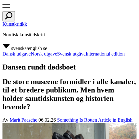
Kunstkritikk
Nordisk konsttidskrift
svenska/english
se
Dansk udgave
Norsk utgave
Svensk utgåva
International edition
Dansen rundt dødsboet
De store museene formidler i alle kanaler,
til et bredere publikum. Men hvem
holder samtidskunsten og historien
levende?
Av
Marit Paasche
06.02.26
Something Is Rotten
Article in English