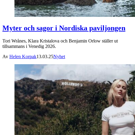
Myter och sagor i Nordiska paviljongen
Tori Wrånes, Klara Kristalova och Benjamin Orlow ställer ut
tillsammans i Venedig 2026.
Av
Helen Korpak
13.03.25
Nyhet