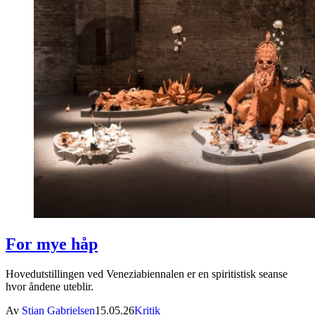
For mye håp
Hovedutstillingen ved Veneziabiennalen er en spiritistisk seanse
hvor åndene uteblir.
Av
Stian Gabrielsen
15.05.26
Kritik