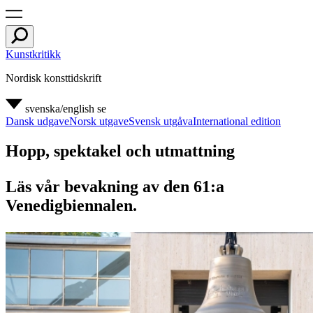
Kunstkritikk
Nordisk konsttidskrift
svenska/english
se
Dansk udgave
Norsk utgave
Svensk utgåva
International edition
Hopp, spektakel och utmattning
Läs vår bevakning av den 61:a
Venedigbiennalen.