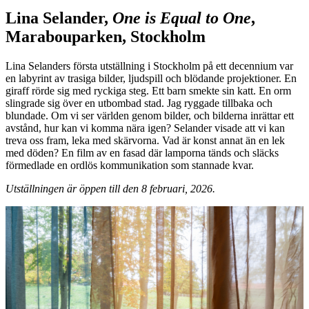
Lina Selander,
One is Equal to One
,
Marabouparken, Stockholm
Lina Selanders första utställning i Stockholm på ett decennium var
en labyrint av trasiga bilder, ljudspill och blödande projektioner. En
giraff rörde sig med ryckiga steg. Ett barn smekte sin katt. En orm
slingrade sig över en utbombad stad. Jag ryggade tillbaka och
blundade. Om vi ser världen genom bilder, och bilderna inrättar ett
avstånd, hur kan vi komma nära igen? Selander visade att vi kan
treva oss fram, leka med skärvorna. Vad är konst annat än en lek
med döden? En film av en fasad där lamporna tänds och släcks
förmedlade en ordlös kommunikation som stannade kvar.
Utställningen är öppen till den 8 februari, 2026.