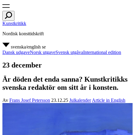
Kunstkritikk
Nordisk konsttidskrift
svenska/english
se
Dansk udgave
Norsk utgave
Svensk utgåva
International edition
23 december
Är döden det enda sanna? Kunstkritikks
svenska redaktör om sitt år i konsten.
Av
Frans Josef Petersson
23.12.25
Julkalender
Article in English