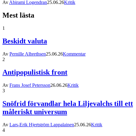
Av
Abirami Logendran
25.06.26
Kritik
Mest lästa
1
Beskidt valuta
Av
Pernille Albrethsen
25.06.26
Kommentar
2
Antipopulistisk front
Av
Frans Josef Petersson
26.06.26
Kritik
3
Snöfrid förvandlar hela Liljevalchs till ett
måleriskt universum
Av
Lars-Erik Hjertström Lappalainen
25.06.26
Kritik
4