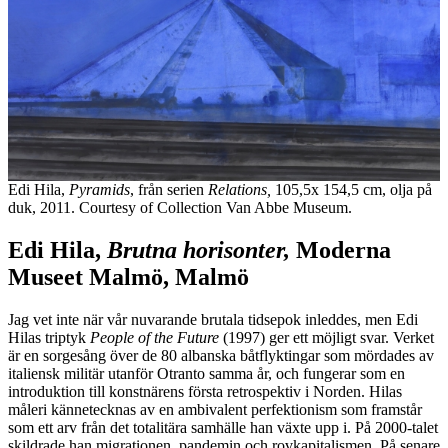
Edi Hila,
Pyramids
, från serien
Relations,
105,5x 154,5 cm, olja på
duk, 2011. Courtesy of Collection Van Abbe Museum.
Edi Hila,
Brutna horisonter,
Moderna
Museet Malmö, Malmö
Jag vet inte när vår nuvarande brutala tidsepok inleddes, men Edi
Hilas triptyk
People of the Future
(1997) ger ett möjligt svar. Verket
är en sorgesång över de 80 albanska båtflyktingar som mördades av
italiensk militär utanför Otranto samma år, och fungerar som en
introduktion till konstnärens första retrospektiv i Norden. Hilas
måleri kännetecknas av en ambivalent perfektionism som framstår
som ett arv från det totalitära samhälle han växte upp i. På 2000-talet
skildrade han migrationen, pandemin och rovkapitalismen. På senare