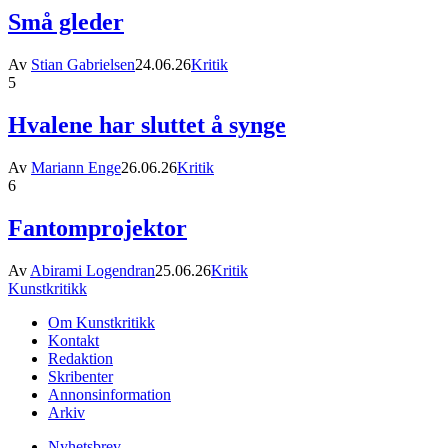
Små gleder
Av
Stian Gabrielsen
24.06.26
Kritik
5
Hvalene har sluttet å synge
Av
Mariann Enge
26.06.26
Kritik
6
Fantomprojektor
Av
Abirami Logendran
25.06.26
Kritik
Kunstkritikk
Om Kunstkritikk
Kontakt
Redaktion
Skribenter
Annonsinformation
Arkiv
Nyhetsbrev