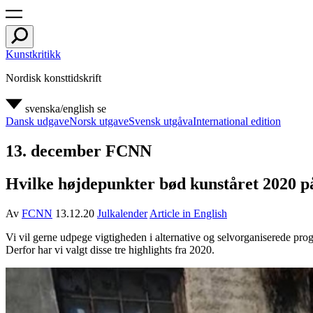
Kunstkritikk
Nordisk konsttidskrift
svenska/english
se
Dansk udgave
Norsk utgave
Svensk utgåva
International edition
13. december FCNN
Hvilke højdepunkter bød kunståret 2020 p
Av
FCNN
13.12.20
Julkalender
Article in English
Vi vil gerne udpege vigtigheden i alternative og selvorganiserede prog
Derfor har vi valgt disse tre highlights fra 2020.