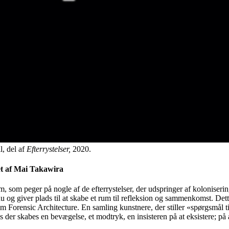
ll, del af
Efterrystelser,
2020.
t af Mai Takawira
 peger på nogle af de efterrystelser, der udspringer af kolonisering o
ige nu og giver plads til at skabe et rum til refleksion og sammenkomst. 
m Forensic Architecture. En samling kunstnere, der stiller «spørgsmål t
der skabes en bevægelse, et modtryk, en insisteren på at eksistere; på 