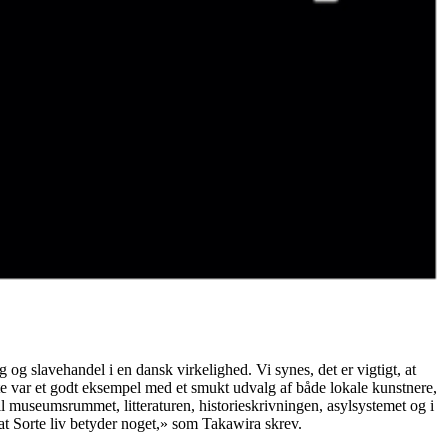
g slavehandel i en dansk virkelighed. Vi synes, det er vigtigt, at
Dette var et godt eksempel med et smukt udvalg af både lokale kunstnere,
il museumsrummet, litteraturen, historieskrivningen, asylsystemet og i
at Sorte liv betyder noget,» som Takawira skrev.