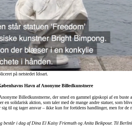
ceret på netstedet Idoart.
 Københavns Havn af Anonyme Billedkunstnere
f Anonyme Billedkunstnerne, der smed en gammel gipskopi af en buste a
et er en solidarisk aktion, som taler med de mange andre statuer, som b
r sig til og tager ansvar – ikke kun for fortidens handlinger, men for d
 består i dag af Dina El Kaisy Friemuth og Anita Beikpour. Til Berli