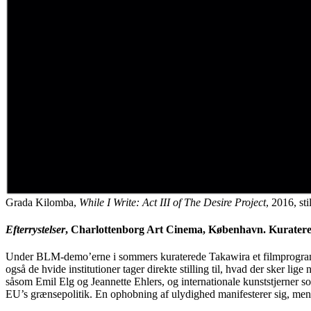
Grada Kilomba,
While I Write: Act III of The Desire Project
, 2016, sti
Efterrystelser
, Charlottenborg Art Cinema, København. Kuratere
Under BLM-demo’erne i sommers kuraterede Takawira et filmprogram, som
også de hvide institutioner tager direkte stilling til, hvad der sker l
såsom Emil Elg og Jeannette Ehlers, og internationale kunststjerner so
EU’s grænsepolitik. En ophobning af ulydighed manifesterer sig, mens 