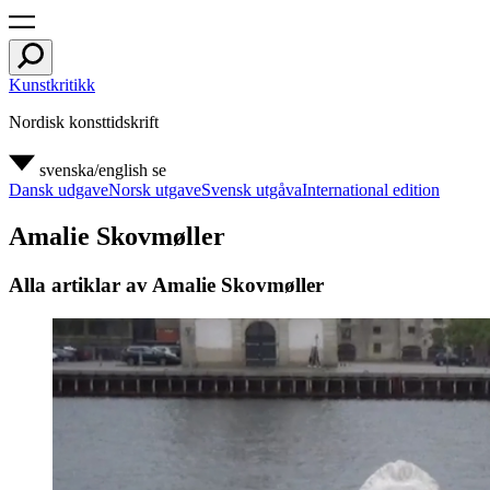
Kunstkritikk
Nordisk konsttidskrift
svenska/english
se
Dansk udgave
Norsk utgave
Svensk utgåva
International edition
Amalie Skovmøller
Alla artiklar av Amalie Skovmøller