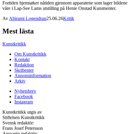
Fortiden hjemsøker nåtiden gjennom apparatene som lager bildene
våre i Lap-See Lams utstilling på Henie Onstad Kunstsenter.
Av
Abirami Logendran
25.06.26
Kritik
Mest lästa
Kunstkritikk
Om Kunstkritikk
Kontakt
Redaktion
Skribenter
Annonsinformation
Arkiv
Nyhetsbrev
Facebook
Instagram
Kunstkritikk utgis av
Stiftelsen Kunstkritikk
Svensk redaktör:
Frans Josef Petersson
Ansvarig redaktör: