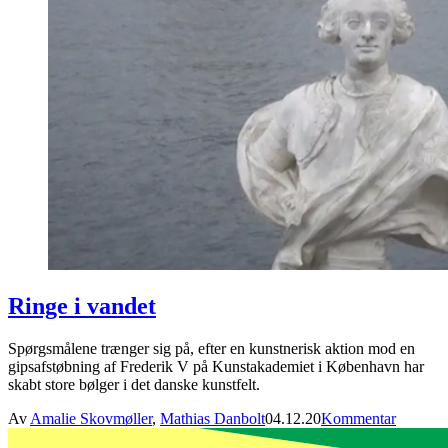
Ringe i vandet
Spørgsmålene trænger sig på, efter en kunstnerisk aktion mod en
gipsafstøbning af Frederik V på Kunstakademiet i København har
skabt store bølger i det danske kunstfelt.
Av
Amalie Skovmøller
,
Mathias Danbolt
04.12.20
Kommentar