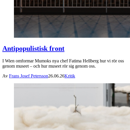
Antipopulistisk front
I Wien omformar Mumoks nya chef Fatima Hellberg hur vi rör oss
genom museet – och hur museet rör sig genom oss.
Av
Frans Josef Petersson
26.06.26
Kritik