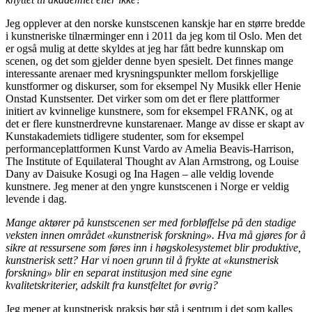
Jeg opplever at den norske kunstscenen kanskje har en større bredde
i kunstneriske tilnærminger enn i 2011 da jeg kom til Oslo. Men det
er også mulig at dette skyldes at jeg har fått bedre kunnskap om
scenen, og det som gjelder denne byen spesielt. Det finnes mange
interessante arenaer med krysningspunkter mellom forskjellige
kunstformer og diskurser, som for eksempel Ny Musikk eller Henie
Onstad Kunstsenter. Det virker som om det er flere plattformer
initiert av kvinnelige kunstnere, som for eksempel FRANK, og at
det er flere kunstnerdrevne kunstarenaer. Mange av disse er skapt av
Kunstakademiets tidligere studenter, som for eksempel
performanceplattformen Kunst Vardo av Amelia Beavis-Harrison,
The Institute of Equilateral Thought av Alan Armstrong, og Louise
Dany av Daisuke Kosugi og Ina Hagen – alle veldig lovende
kunstnere. Jeg mener at den yngre kunstscenen i Norge er veldig
levende i dag.
Mange aktører på kunstscenen ser med forbløffelse på den stadige
veksten innen området «kunstnerisk forskning». Hva må gjøres for å
sikre at ressursene som føres inn i høgskolesystemet blir produktive,
kunstnerisk sett? Har vi noen grunn til å frykte at «kunstnerisk
forskning» blir en separat institusjon med sine egne
kvalitetskriterier, adskilt fra kunstfeltet for øvrig?
Jeg mener at kunstnerisk praksis bør stå i sentrum i det som kalles