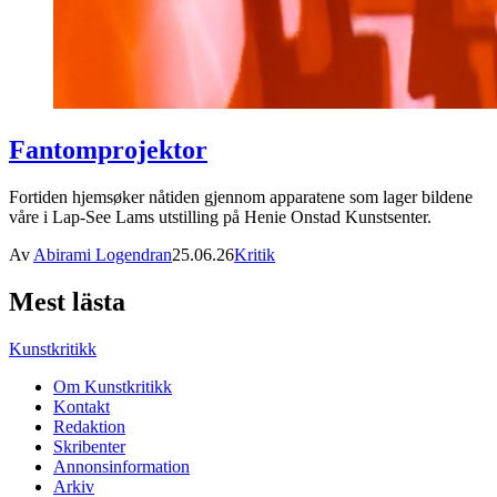
Fantomprojektor
Fortiden hjemsøker nåtiden gjennom apparatene som lager bildene
våre i Lap-See Lams utstilling på Henie Onstad Kunstsenter.
Av
Abirami Logendran
25.06.26
Kritik
Mest lästa
Kunstkritikk
Om Kunstkritikk
Kontakt
Redaktion
Skribenter
Annonsinformation
Arkiv