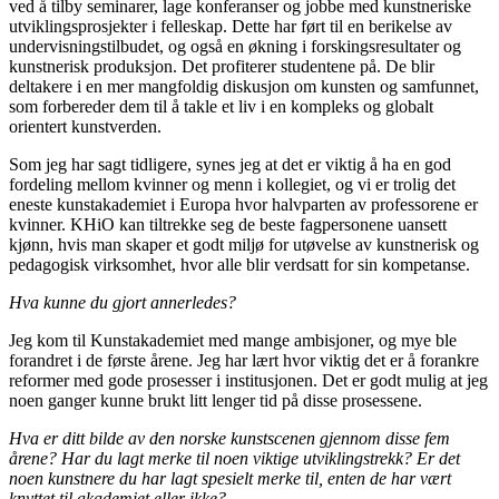
ved å tilby seminarer, lage konferanser og jobbe med kunstneriske
utviklingsprosjekter i felleskap. Dette har ført til en berikelse av
undervisningstilbudet, og også en økning i forskingsresultater og
kunstnerisk produksjon. Det profiterer studentene på. De blir
deltakere i en mer mangfoldig diskusjon om kunsten og samfunnet,
som forbereder dem til å takle et liv i en kompleks og globalt
orientert kunstverden.
Som jeg har sagt tidligere, synes jeg at det er viktig å ha en god
fordeling mellom kvinner og menn i kollegiet, og vi er trolig det
eneste kunstakademiet i Europa hvor halvparten av professorene er
kvinner. KHiO kan tiltrekke seg de beste fagpersonene uansett
kjønn, hvis man skaper et godt miljø for utøvelse av kunstnerisk og
pedagogisk virksomhet, hvor alle blir verdsatt for sin kompetanse.
Hva kunne du gjort annerledes?
Jeg kom til Kunstakademiet med mange ambisjoner, og mye ble
forandret i de første årene. Jeg har lært hvor viktig det er å forankre
reformer med gode prosesser i institusjonen. Det er godt mulig at jeg
noen ganger kunne brukt litt lenger tid på disse prosessene.
Hva er ditt bilde av den norske kunstscenen gjennom disse fem
årene? Har du lagt merke til noen viktige utviklingstrekk? Er det
noen kunstnere du har lagt spesielt merke til, enten de har vært
knyttet til akademiet eller ikke?