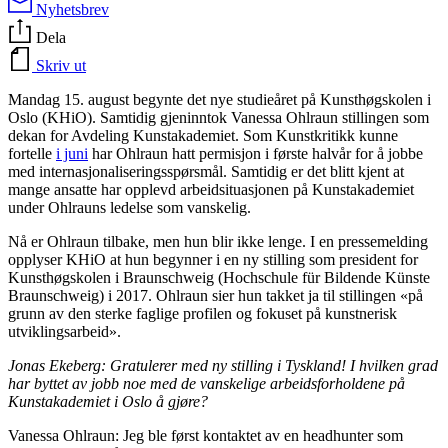
Nyhetsbrev
Dela
Skriv ut
Mandag 15. august begynte det nye studieåret på Kunsthøgskolen i
Oslo (KHiO). Samtidig gjeninntok Vanessa Ohlraun stillingen som
dekan for Avdeling Kunstakademiet. Som Kunstkritikk kunne
fortelle
i juni
har Ohlraun hatt permisjon i første halvår for å jobbe
med internasjonaliseringsspørsmål. Samtidig er det blitt kjent at
mange ansatte har opplevd arbeidsituasjonen på Kunstakademiet
under Ohlrauns ledelse som vanskelig.
Nå er Ohlraun tilbake, men hun blir ikke lenge. I en pressemelding
opplyser KHiO at hun begynner i en ny stilling som president for
Kunsthøgskolen i Braunschweig (Hochschule für Bildende Künste
Braunschweig) i 2017. Ohlraun sier hun takket ja til stillingen «på
grunn av den sterke faglige profilen og fokuset på kunstnerisk
utviklingsarbeid».
Jonas Ekeberg: Gratulerer med ny stilling i Tyskland! I hvilken grad
har byttet av jobb noe med de vanskelige arbeidsforholdene på
Kunstakademiet i Oslo å gjøre?
Vanessa Ohlraun: Jeg ble først kontaktet av en headhunter som