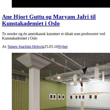
Ane Hjort Guttu og Maryam Jafri til
Kunstakademiet i Oslo
To norske og én amerikansk kunstner er tilsatt som professorer ved
Kunstakademiet i Oslo
Av
Simen Joachim Helsvig
25.05.16
Nyhet