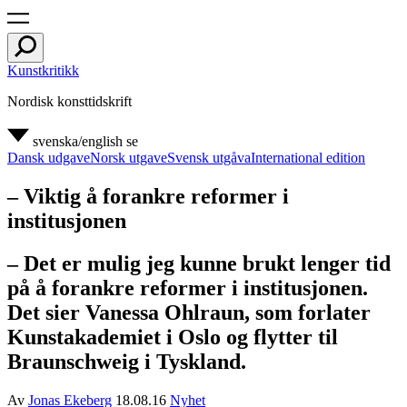
Kunstkritikk
Nordisk konsttidskrift
svenska/english
se
Dansk udgave
Norsk utgave
Svensk utgåva
International edition
– Viktig å forankre reformer i
institusjonen
– Det er mulig jeg kunne brukt lenger tid
på å forankre reformer i institusjonen.
Det sier Vanessa Ohlraun, som forlater
Kunstakademiet i Oslo og flytter til
Braunschweig i Tyskland.
Av
Jonas Ekeberg
18.08.16
Nyhet