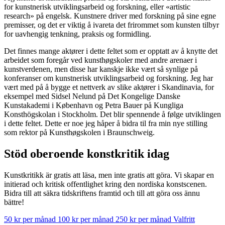
for kunstnerisk utviklingsarbeid og forskning, eller «artistic
research» på engelsk. Kunstnere driver med forskning på sine egne
premisser, og det er viktig å ivareta det frirommet som kunsten tilbyr
for uavhengig tenkning, praksis og formidling.
Det finnes mange aktører i dette feltet som er opptatt av å knytte det
arbeidet som foregår ved kunsthøgskoler med andre arenaer i
kunstverdenen, men disse har kanskje ikke vært så synlige på
konferanser om kunstnerisk utviklingsarbeid og forskning. Jeg har
vært med på å bygge et nettverk av slike aktører i Skandinavia, for
eksempel med Sidsel Nelund på Det Kongelige Danske
Kunstakademi i København og Petra Bauer på Kungliga
Konsthögskolan i Stockholm. Det blir spennende å følge utviklingen
i dette feltet. Dette er noe jeg håper å bidra til fra min nye stilling
som rektor på Kunsthøgskolen i Braunschweig.
Stöd oberoende konstkritik idag
Kunstkritikk är gratis att läsa, men inte gratis att göra. Vi skapar en
initierad och kritisk offentlighet kring den nordiska konstscenen.
Bidra till att säkra tidskriftens framtid och till att göra oss ännu
bättre!
50 kr per månad
100 kr per månad
250 kr per månad
Valfritt