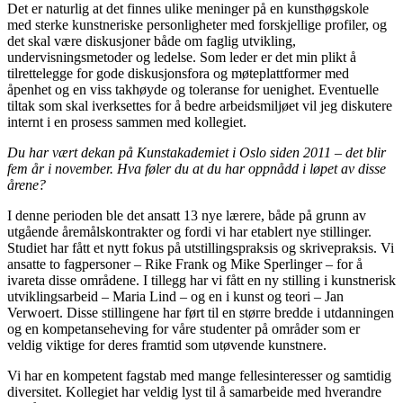
Det er naturlig at det finnes ulike meninger på en kunsthøgskole
med sterke kunstneriske personligheter med forskjellige profiler, og
det skal være diskusjoner både om faglig utvikling,
undervisningsmetoder og ledelse. Som leder er det min plikt å
tilrettelegge for gode diskusjonsfora og møteplattformer med
åpenhet og en viss takhøyde og toleranse for uenighet. Eventuelle
tiltak som skal iverksettes for å bedre arbeidsmiljøet vil jeg diskutere
internt i en prosess sammen med kollegiet.
Du har vært dekan på Kunstakademiet i Oslo siden 2011 – det blir
fem år i november. Hva føler du at du har oppnådd i løpet av disse
årene?
I denne perioden ble det ansatt 13 nye lærere, både på grunn av
utgående åremålskontrakter og fordi vi har etablert nye stillinger.
Studiet har fått et nytt fokus på utstillingspraksis og skrivepraksis. Vi
ansatte to fagpersoner – Rike Frank og Mike Sperlinger – for å
ivareta disse områdene. I tillegg har vi fått en ny stilling i kunstnerisk
utviklingsarbeid – Maria Lind – og en i kunst og teori – Jan
Verwoert. Disse stillingene har ført til en større bredde i utdanningen
og en kompetanseheving for våre studenter på områder som er
veldig viktige for deres framtid som utøvende kunstnere.
Vi har en kompetent fagstab med mange fellesinteresser og samtidig
diversitet. Kollegiet har veldig lyst til å samarbeide med hverandre