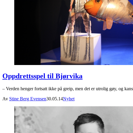
Oppdrettsspel til Bjørvika
– Verden henger fortsatt ikke på greip, men det er utrolig gøy, og kan
Av
Stine Berg Evensen
30.05.14
Nyhet