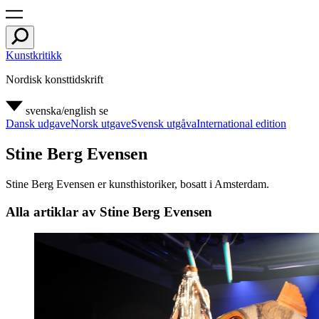
Kunstkritikk
Nordisk konsttidskrift
svenska/english
se
Dansk udgave
Norsk utgave
Svensk utgåva
International edition
Stine Berg Evensen
Stine Berg Evensen er kunsthistoriker, bosatt i Amsterdam.
Alla artiklar av Stine Berg Evensen