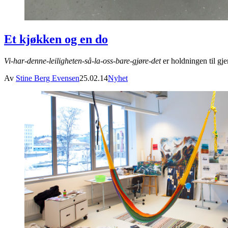
Et kjøkken og en do
Vi-har-denne-leiligheten-så-la-oss-bare-gjøre-det
er holdningen til g
Av
Stine Berg Evensen
25.02.14
Nyhet