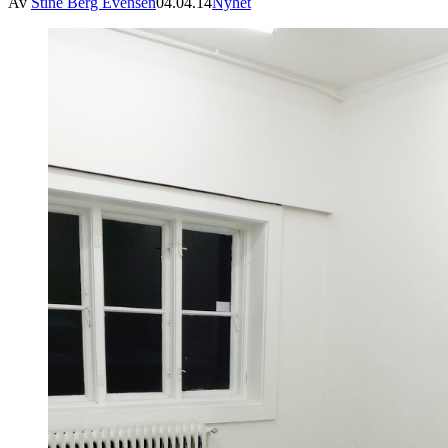
Av
Stine Berg Evensen
04.04.14
Nyhet