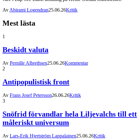
Av
Abirami Logendran
25.06.26
Kritik
Mest lästa
1
Beskidt valuta
Av
Pernille Albrethsen
25.06.26
Kommentar
2
Antipopulistisk front
Av
Frans Josef Petersson
26.06.26
Kritik
3
Snöfrid förvandlar hela Liljevalchs till ett
måleriskt universum
Av
Lars-Erik Hjertström Lappalainen
25.06.26
Kritik