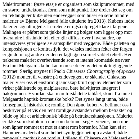
Malerirommet i første etasje er organisert som skulpturrommet, med
en større, arkitektonisk form som midtpunkt. Her dreier det seg om
en rektangulær kube uten endevegger som huser en serie mindre
malerier av Bjarne Melgaard (alle utitulerte fra 2013). Kubens indre
flater er signalfargede. Lerretene er også utpreget klare i fargene.
Malingen er påført som tjukke linjer og bølger som ligger opp mot
hverandre i distinkte felt eller glir diffust over i hverandre, og
intensiveres ytterligere av samspillet med veggene. Både paletten og
komposisjonen er kontrastfylt, det veksles mellom felter der fargen
er gnidd ut og andre der den er lagt igjen som et vablet relieff. Her
trakteres maleriet overbevisende som et intenst kromatisk nærvær.
Fra inni Melgaards kube kan man se deler av det omkringliggende
rommet. Særlig utsynet til Paolo Chiaseras
Choreography of species
(2012) montert til venstre på endeveggen, er slående. Chiaseras
maleri viser oss et ensformig landskap brutt opp av elementer som
virker påklistrede og malplasserte, bare halvhjertet integrert i
bakgrunnen. Hvordan skal man forstå dette tablået, skuet fra inne i
Melgaards haptisk-kromatiske boks? Det synes langt unna, både
konseptuelt, historisk og romlig. Den åpne kuben vi befinner oss i
beskriver på et vis den rent romlige avstanden mellom betrakter og
bilde og blir et arkitektonisk bilde på betraktersituasjonen. Maleriet
er ikke som skulpturen noe som befinner seg «i veien», men noe
som åpner rommet ut mot et annet rom bortenfor. Man kan si at
Hammers malerisal som helhet synliggjør nettopp avstand, både
temporalt, motivisk og romlig. I tillegg til Chiasera og Melgaard er