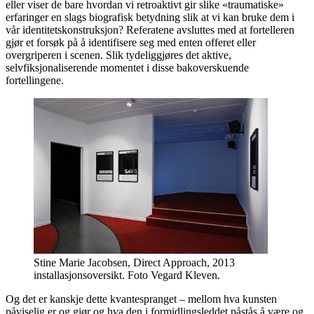
eller viser de bare hvordan vi retroaktivt gir slike «traumatiske»
erfaringer en slags biografisk betydning slik at vi kan bruke dem i
vår identitetskonstruksjon? Referatene avsluttes med at fortelleren
gjør et forsøk på å identifisere seg med enten offeret eller
overgriperen i scenen. Slik tydeliggjøres det aktive,
selvfiksjonaliserende momentet i disse bakoverskuende
fortellingene.
Stine Marie Jacobsen, Direct Approach, 2013
installasjonsoversikt. Foto Vegard Kleven.
Og det er kanskje dette kvantespranget – mellom hva kunsten
påviselig er og gjør og hva den i formidlingsleddet påstås å være og