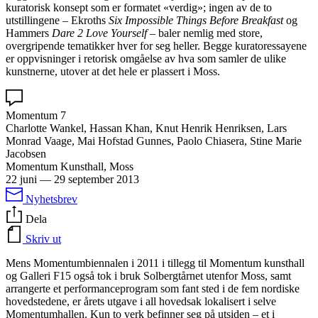
kuratorisk konsept som er formatet «verdig»; ingen av de to
utstillingene – Ekroths
Six Impossible Things Before Breakfast
og
Hammers
Dare 2 Love Yourself
– baler nemlig med store,
overgripende tematikker hver for seg heller. Begge kuratoressayene
er oppvisninger i retorisk omgåelse av hva som samler de ulike
kunstnerne, utover at det hele er plassert i Moss.
Momentum 7
Charlotte Wankel, Hassan Khan, Knut Henrik Henriksen, Lars
Monrad Vaage, Mai Hofstad Gunnes, Paolo Chiasera, Stine Marie
Jacobsen
Momentum Kunsthall, Moss
22 juni
—
29 september 2013
Nyhetsbrev
Dela
Skriv ut
Mens Momentumbiennalen i 2011 i tillegg til Momentum kunsthall
og Galleri F15 også tok i bruk Solbergtårnet utenfor Moss, samt
arrangerte et performanceprogram som fant sted i de fem nordiske
hovedstedene, er årets utgave i all hovedsak lokalisert i selve
Momentumhallen. Kun to verk befinner seg på utsiden – et i