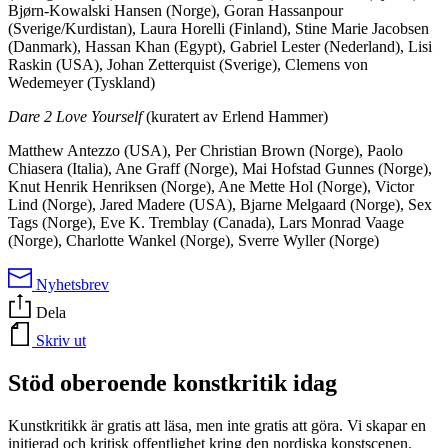
Bjørn-Kowalski Hansen (Norge), Goran Hassanpour
(Sverige/Kurdistan), Laura Horelli (Finland), Stine Marie Jacobsen
(Danmark), Hassan Khan (Egypt), Gabriel Lester (Nederland), Lisi
Raskin (USA), Johan Zetterquist (Sverige), Clemens von
Wedemeyer (Tyskland)
Dare 2 Love Yourself
(kuratert av Erlend Hammer)
Matthew Antezzo (USA), Per Christian Brown (Norge), Paolo
Chiasera (Italia), Ane Graff (Norge), Mai Hofstad Gunnes (Norge),
Knut Henrik Henriksen (Norge), Ane Mette Hol (Norge), Victor
Lind (Norge), Jared Madere (USA), Bjarne Melgaard (Norge), Sex
Tags (Norge), Eve K. Tremblay (Canada), Lars Monrad Vaage
(Norge), Charlotte Wankel (Norge), Sverre Wyller (Norge)
Nyhetsbrev
Dela
Skriv ut
Stöd oberoende konstkritik idag
Kunstkritikk är gratis att läsa, men inte gratis att göra. Vi skapar en
initierad och kritisk offentlighet kring den nordiska konstscenen.