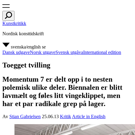
Kunstkritikk
Nordisk konsttidskrift
svenska/english
se
Dansk udgave
Norsk utgave
Svensk utgåva
International edition
Toegget tvilling
Momentum 7 er delt opp i to nesten
polemisk ulike deler. Biennalen er blitt
lavmælt og føles litt vingeklippet, men
har et par radikale grep på lager.
Av
Stian Gabrielsen
25.06.13
Kritik
Article in English