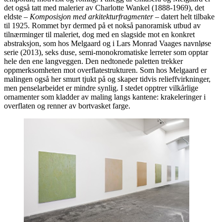
det også tatt med malerier av Charlotte Wankel (1888-1969), det
eldste –
Komposisjon med arkitekturfragmenter
– datert helt tilbake
til 1925. Rommet byr dermed på et nokså panoramisk utbud av
tilnærminger til maleriet, dog med en slagside mot en konkret
abstraksjon, som hos Melgaard og i Lars Monrad Vaages navnløse
serie (2013), seks duse, semi-monokromatiske lerreter som opptar
hele den ene langveggen. Den nedtonede paletten trekker
oppmerksomheten mot overflatestrukturen. Som hos Melgaard er
malingen også her smurt tjukt på og skaper tidvis relieffvirkninger,
men penselarbeidet er mindre synlig. I stedet opptrer vilkårlige
ornamenter som kladder av maling langs kantene: krakeleringer i
overflaten og renner av bortvasket farge.