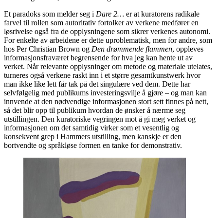
Et paradoks som melder seg i
Dare 2…
er at kuratorens radikale
farvel til rollen som autoritativ fortolker av verkene medfører en
løsrivelse også fra de opplysningene som sikrer verkenes autonomi.
For enkelte av arbeidene er dette uproblematisk, men for andre, som
hos Per Christian Brown og
Den drømmende flammen
, oppleves
informasjonsfraværet begrensende for hva jeg kan hente ut av
verket. Når relevante opplysninger om metode og materiale utelates,
turneres også verkene raskt inn i et større gesamtkunstwerk hvor
man ikke like lett får tak på det singulære ved dem. Dette har
selvfølgelig med publikums investeringsvilje å gjøre – og man kan
innvende at den nødvendige informasjonen stort sett finnes på nett,
så det blir opp til publikum hvordan de ønsker å nærme seg
utstillingen. Den kuratoriske vegringen mot å gi meg verket og
informasjonen om det samtidig virker som et vesentlig og
konsekvent grep i Hammers utstilling, men kanskje er den
bortvendte og språkløse formen en tanke for demonstrativ.