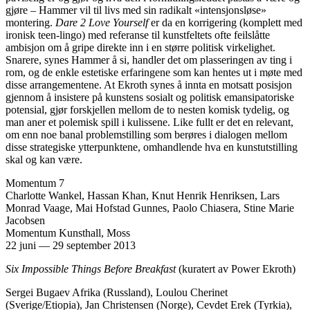
gjøre – Hammer vil til livs med sin radikalt «intensjonsløse»
montering.
Dare 2 Love Yourself
er da en korrigering (komplett med
ironisk teen-lingo) med referanse til kunstfeltets ofte feilslåtte
ambisjon om å gripe direkte inn i en større politisk virkelighet.
Snarere, synes Hammer å si, handler det om plasseringen av ting i
rom, og de enkle estetiske erfaringene som kan hentes ut i møte med
disse arrangementene. At Ekroth synes å innta en motsatt posisjon
gjennom å insistere på kunstens sosialt og politisk emansipatoriske
potensial, gjør forskjellen mellom de to nesten komisk tydelig, og
man aner et polemisk spill i kulissene. Like fullt er det en relevant,
om enn noe banal problemstilling som berøres i dialogen mellom
disse strategiske ytterpunktene, omhandlende hva en kunstutstilling
skal og kan være.
Momentum 7
Charlotte Wankel, Hassan Khan, Knut Henrik Henriksen, Lars
Monrad Vaage, Mai Hofstad Gunnes, Paolo Chiasera, Stine Marie
Jacobsen
Momentum Kunsthall, Moss
22 juni
—
29 september 2013
Six Impossible Things Before Breakfast
(kuratert av Power Ekroth)
Sergei Bugaev Afrika (Russland), Loulou Cherinet
(Sverige/Etiopia), Jan Christensen (Norge), Cevdet Erek (Tyrkia),