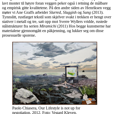
lavt monter til høyre foran veggen peker også i retning de målbare
og empirisk gitte kvalitetene. På den andre siden av Henriksen vegg
møter vi Ane Graffs arbeider
Slurred
,
Sluggish
og
Sung
(2013).
Tynnslitt, rustfarget tekstil som skjelver svakt i trekken er hengt over
stativer i metall og tre, satt opp mot Sverre Wyllers vridde, rustede
stålstrukturer fra serien
Miramichi
(2011) Hos begge kunstnerne har
materialene gjennomgått en påkjenning, og lukker seg om disse
prosessuelle sporene.
Paolo Chiasera, Our Lifestyle is not up for
negotiation, 2012. Foto: Vegard Kleven.