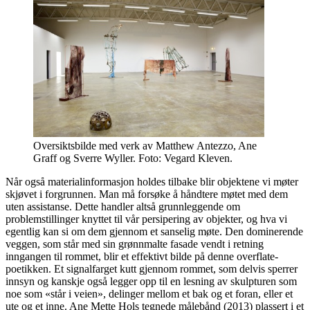
Oversiktsbilde med verk av Matthew Antezzo, Ane
Graff og Sverre Wyller. Foto: Vegard Kleven.
Når også materialinformasjon holdes tilbake blir objektene vi møter
skjøvet i forgrunnen. Man må forsøke å håndtere møtet med dem
uten assistanse. Dette handler altså grunnleggende om
problemstillinger knyttet til vår persipering av objekter, og hva vi
egentlig kan si om dem gjennom et sanselig møte. Den dominerende
veggen, som står med sin grønnmalte fasade vendt i retning
inngangen til rommet, blir et effektivt bilde på denne overflate-
poetikken. Et signalfarget kutt gjennom rommet, som delvis sperrer
innsyn og kanskje også legger opp til en lesning av skulpturen som
noe som «står i veien», delinger mellom et bak og et foran, eller et
ute og et inne. Ane Mette Hols tegnede målebånd (2013) plassert i et