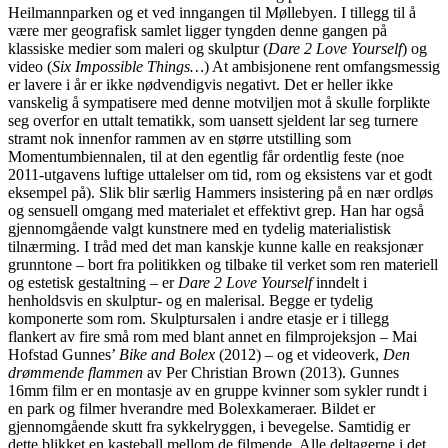
Heilmannparken og et ved inngangen til Møllebyen. I tillegg til å
være mer geografisk samlet ligger tyngden denne gangen på
klassiske medier som maleri og skulptur (
Dare 2 Love Yourself
) og
video (
Six Impossible Things…
) At ambisjonene rent omfangsmessig
er lavere i år er ikke nødvendigvis negativt. Det er heller ikke
vanskelig å sympatisere med denne motviljen mot å skulle forplikte
seg overfor en uttalt tematikk, som uansett sjeldent lar seg turnere
stramt nok innenfor rammen av en større utstilling som
Momentumbiennalen, til at den egentlig får ordentlig feste (noe
2011-utgavens luftige uttalelser om tid, rom og eksistens var et godt
eksempel på). Slik blir særlig Hammers insistering på en nær ordløs
og sensuell omgang med materialet et effektivt grep. Han har også
gjennomgående valgt kunstnere med en tydelig materialistisk
tilnærming. I tråd med det man kanskje kunne kalle en reaksjonær
grunntone – bort fra politikken og tilbake til verket som ren materiell
og estetisk gestaltning – er
Dare 2 Love Yourself
inndelt i
henholdsvis en skulptur- og en malerisal. Begge er tydelig
komponerte som rom. Skulptursalen i andre etasje er i tillegg
flankert av fire små rom med blant annet en filmprojeksjon – Mai
Hofstad Gunnes’
Bike and Bolex
(2012) – og et videoverk,
Den
drømmende flammen
av Per Christian Brown (2013). Gunnes
16mm film er en montasje av en gruppe kvinner som sykler rundt i
en park og filmer hverandre med Bolexkameraer. Bildet er
gjennomgående skutt fra sykkelryggen, i bevegelse. Samtidig er
dette blikket en kasteball mellom de filmende. Alle deltagerne i det