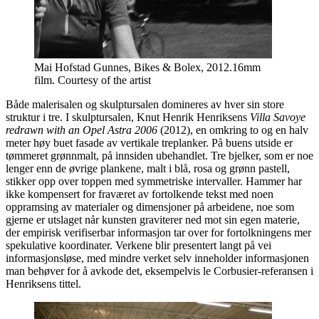
Mai Hofstad Gunnes, Bikes & Bolex, 2012.16mm
film. Courtesy of the artist
Både malerisalen og skulptursalen domineres av hver sin store
struktur i tre. I skulptursalen, Knut Henrik Henriksens
Villa Savoye
redrawn with an Opel Astra 2006
(2012), en omkring to og en halv
meter høy buet fasade av vertikale treplanker. På buens utside er
tømmeret grønnmalt, på innsiden ubehandlet. Tre bjelker, som er noe
lenger enn de øvrige plankene, malt i blå, rosa og grønn pastell,
stikker opp over toppen med symmetriske intervaller. Hammer har
ikke kompensert for fraværet av fortolkende tekst med noen
oppramsing av materialer og dimensjoner på arbeidene, noe som
gjerne er utslaget når kunsten graviterer ned mot sin egen materie,
der empirisk verifiserbar informasjon tar over for fortolkningens mer
spekulative koordinater. Verkene blir presentert langt på vei
informasjonsløse, med mindre verket selv inneholder informasjonen
man behøver for å avkode det, eksempelvis le Corbusier-referansen i
Henriksens tittel.