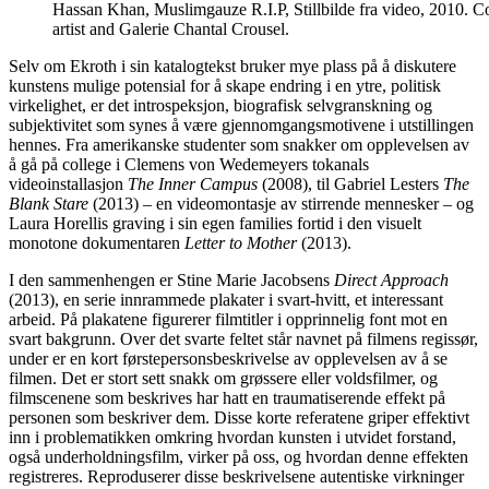
Hassan Khan, Muslimgauze R.I.P, Stillbilde fra video, 2010. Co
artist and Galerie Chantal Crousel.
Selv om Ekroth i sin katalogtekst bruker mye plass på å diskutere
kunstens mulige potensial for å skape endring i en ytre, politisk
virkelighet, er det introspeksjon, biografisk selvgranskning og
subjektivitet som synes å være gjennomgangsmotivene i utstillingen
hennes. Fra amerikanske studenter som snakker om opplevelsen av
å gå på college i Clemens von Wedemeyers tokanals
videoinstallasjon
The Inner Campus
(2008), til Gabriel Lesters
The
Blank Stare
(2013) – en videomontasje av stirrende mennesker – og
Laura Horellis graving i sin egen families fortid i den visuelt
monotone dokumentaren
Letter to Mother
(2013).
I den sammenhengen er Stine Marie Jacobsens
Direct Approach
(2013), en serie innrammede plakater i svart-hvitt, et interessant
arbeid. På plakatene figurerer filmtitler i opprinnelig font mot en
svart bakgrunn. Over det svarte feltet står navnet på filmens regissør,
under er en kort førstepersonsbeskrivelse av opplevelsen av å se
filmen. Det er stort sett snakk om grøssere eller voldsfilmer, og
filmscenene som beskrives har hatt en traumatiserende effekt på
personen som beskriver dem. Disse korte referatene griper effektivt
inn i problematikken omkring hvordan kunsten i utvidet forstand,
også underholdningsfilm, virker på oss, og hvordan denne effekten
registreres. Reproduserer disse beskrivelsene autentiske virkninger