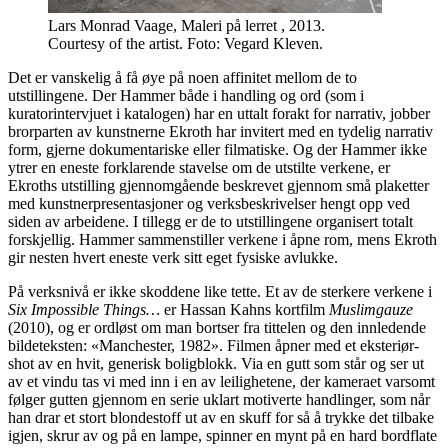
Lars Monrad Vaage, Maleri på lerret , 2013.
Courtesy of the artist. Foto: Vegard Kleven.
Det er vanskelig å få øye på noen affinitet mellom de to
utstillingene. Der Hammer både i handling og ord (som i
kuratorintervjuet i katalogen) har en uttalt forakt for narrativ, jobber
brorparten av kunstnerne Ekroth har invitert med en tydelig narrativ
form, gjerne dokumentariske eller filmatiske. Og der Hammer ikke
ytrer en eneste forklarende stavelse om de utstilte verkene, er
Ekroths utstilling gjennomgående beskrevet gjennom små plaketter
med kunstnerpresentasjoner og verksbeskrivelser hengt opp ved
siden av arbeidene. I tillegg er de to utstillingene organisert totalt
forskjellig. Hammer sammenstiller verkene i åpne rom, mens Ekroth
gir nesten hvert eneste verk sitt eget fysiske avlukke.
På verksnivå er ikke skoddene like tette. Et av de sterkere verkene i
Six Impossible Things…
er Hassan Kahns kortfilm
Muslimgauze
(2010), og er ordløst om man bortser fra tittelen og den innledende
bildeteksten: «Manchester, 1982». Filmen åpner med et eksteriør-
shot av en hvit, generisk boligblokk. Via en gutt som står og ser ut
av et vindu tas vi med inn i en av leilighetene, der kameraet varsomt
følger gutten gjennom en serie uklart motiverte handlinger, som når
han drar et stort blondestoff ut av en skuff for så å trykke det tilbake
igjen, skrur av og på en lampe, spinner en mynt på en hard bordflate