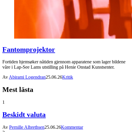
Fantomprojektor
Fortiden hjemsøker nåtiden gjennom apparatene som lager bildene
våre i Lap-See Lams utstilling på Henie Onstad Kunstsenter.
Av
Abirami Logendran
25.06.26
Kritik
Mest lästa
1
Beskidt valuta
Av
Pernille Albrethsen
25.06.26
Kommentar