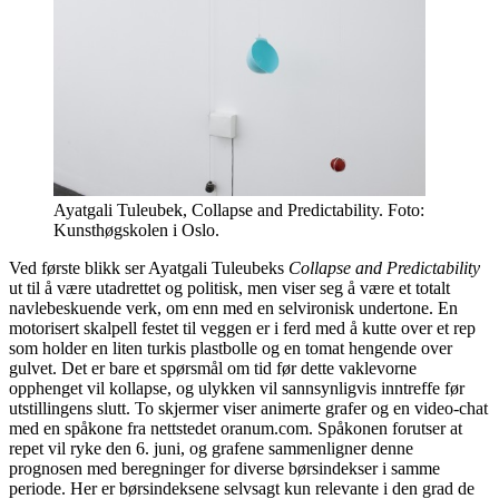
Ayatgali Tuleubek, Collapse and Predictability. Foto:
Kunsthøgskolen i Oslo.
Ved første blikk ser Ayatgali Tuleubeks
Collapse and Predictability
ut til å være utadrettet og politisk, men viser seg å være et totalt
navlebeskuende verk, om enn med en selvironisk undertone. En
motorisert skalpell festet til veggen er i ferd med å kutte over et rep
som holder en liten turkis plastbolle og en tomat hengende over
gulvet. Det er bare et spørsmål om tid før dette vaklevorne
opphenget vil kollapse, og ulykken vil sannsynligvis inntreffe før
utstillingens slutt. To skjermer viser animerte grafer og en video-chat
med en spåkone fra nettstedet oranum.com. Spåkonen forutser at
repet vil ryke den 6. juni, og grafene sammenligner denne
prognosen med beregninger for diverse børsindekser i samme
periode. Her er børsindeksene selvsagt kun relevante i den grad de