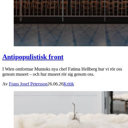
Antipopulistisk front
I Wien omformar Mumoks nya chef Fatima Hellberg hur vi rör oss
genom museet – och hur museet rör sig genom oss.
Av
Frans Josef Petersson
26.06.26
Kritik