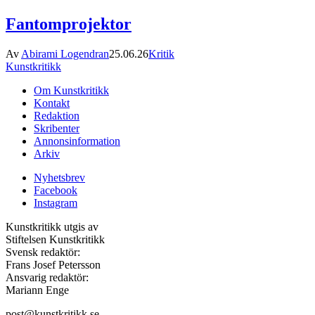
Fantomprojektor
Av
Abirami Logendran
25.06.26
Kritik
Kunstkritikk
Om Kunstkritikk
Kontakt
Redaktion
Skribenter
Annonsinformation
Arkiv
Nyhetsbrev
Facebook
Instagram
Kunstkritikk utgis av
Stiftelsen Kunstkritikk
Svensk redaktör:
Frans Josef Petersson
Ansvarig redaktör:
Mariann Enge
post@kunstkritikk.se