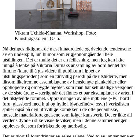
Vikram Uchida-Khanna, Workshop. Foto:
Kunsthøgskolen i Oslo.
Nå dempes riktignok de mest innadrettede og dvelende tendensene
av en underspilt, lun humor som er gjennomgående i hele
utstillingen. Det er mulig det er en feillesning, men jeg kan ikke
unngå å tenke på Viktoria Durnaks ansamling av bord hentet fra
finn.no (klare til å gis videre til publikum i løpet av
utstillingsperioden) som en tørrvittig parodi på de utstuderte, men
liksom likefremme assemblagene av henslengte plankebiter eller
opphopede og ombygde møbler, som man har sett utallige versjoner
av de siste årene – særlig når det finnes et par eksemplarer av arten i
det tilstøtende rommet. Oppramsingen av alle møblene («PC-bord i
furu, glassbord med hjul og hylle i bjørkefinér», osv.) i verkslisten
spiller også på den ufrivillige komikken i de ofte pedantiske,
museale materialfortegnelsene som følger kunstverk. Det er ikke all
verdens dybde i slike visuelle vitser, men i denne sammenhengen
oppleves det som forfriskende og uærbødig.
Det er gjort få forandringer av selve salene. Ved to av inngangene er