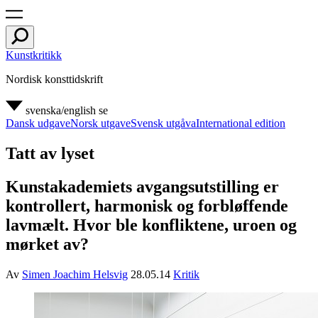
Kunstkritikk
Nordisk konsttidskrift
svenska/english
se
Dansk udgave
Norsk utgave
Svensk utgåva
International edition
Tatt av lyset
Kunstakademiets avgangsutstilling er
kontrollert, harmonisk og forbløffende
lavmælt. Hvor ble konfliktene, uroen og
mørket av?
Av
Simen Joachim Helsvig
28.05.14
Kritik