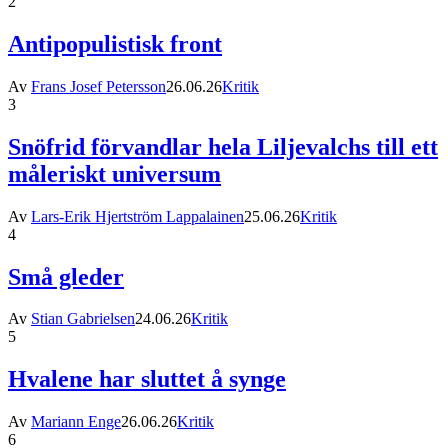
2
Antipopulistisk front
Av
Frans Josef Petersson
26.06.26
Kritik
3
Snöfrid förvandlar hela Liljevalchs till ett
måleriskt universum
Av
Lars-Erik Hjertström Lappalainen
25.06.26
Kritik
4
Små gleder
Av
Stian Gabrielsen
24.06.26
Kritik
5
Hvalene har sluttet å synge
Av
Mariann Enge
26.06.26
Kritik
6