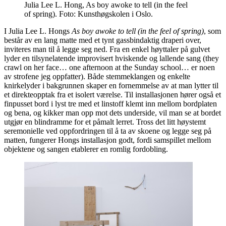
Julia Lee L. Hong, As boy awoke to tell (in the feel
of spring). Foto: Kunsthøgskolen i Oslo.
I Julia Lee L. Hongs
As boy awoke to tell (in the feel of spring)
, som
består av en lang matte med et tynt gassbindaktig draperi over,
inviteres man til å legge seg ned. Fra en enkel høyttaler på gulvet
lyder en tilsynelatende improvisert hviskende og lallende sang (they
crawl on her face… one afternoon at the Sunday school… er noen
av strofene jeg oppfatter). Både stemmeklangen og enkelte
knirkelyder i bakgrunnen skaper en fornemmelse av at man lytter til
et direkteopptak fra et isolert værelse. Til installasjonen hører også et
finpusset bord i lyst tre med et linstoff klemt inn mellom bordplaten
og bena, og kikker man opp mot dets underside, vil man se at bordet
utgjør en blindramme for et påmalt lerret. Tross det litt høystemt
seremonielle ved oppfordringen til å ta av skoene og legge seg på
matten, fungerer Hongs installasjon godt, fordi samspillet mellom
objektene og sangen etablerer en romlig fordobling.