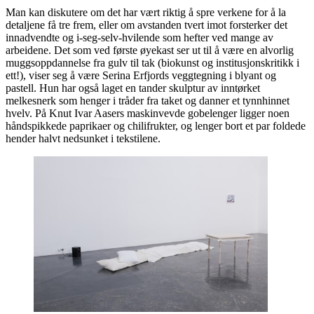
Man kan diskutere om det har vært riktig å spre verkene for å la
detaljene få tre frem, eller om avstanden tvert imot forsterker det
innadvendte og i-seg-selv-hvilende som hefter ved mange av
arbeidene. Det som ved første øyekast ser ut til å være en alvorlig
muggsoppdannelse fra gulv til tak (biokunst og institusjonskritikk i
ett!), viser seg å være Serina Erfjords veggtegning i blyant og
pastell. Hun har også laget en tander skulptur av inntørket
melkesnerk som henger i tråder fra taket og danner et tynnhinnet
hvelv. På Knut Ivar Aasers maskinvevde gobelenger ligger noen
håndspikkede paprikaer og chilifrukter, og lenger bort et par foldede
hender halvt nedsunket i tekstilene.