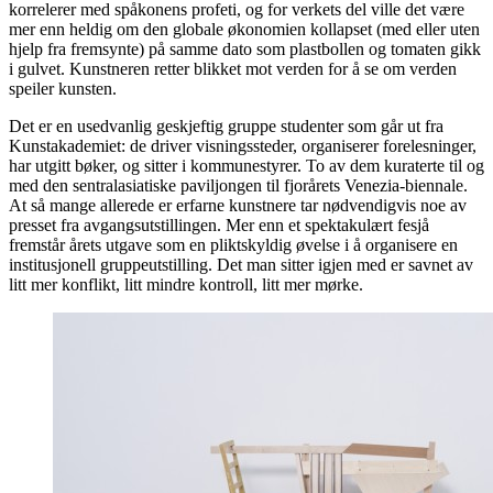
korrelerer med spåkonens profeti, og for verkets del ville det være
mer enn heldig om den globale økonomien kollapset (med eller uten
hjelp fra fremsynte) på samme dato som plastbollen og tomaten gikk
i gulvet. Kunstneren retter blikket mot verden for å se om verden
speiler kunsten.
Det er en usedvanlig geskjeftig gruppe studenter som går ut fra
Kunstakademiet: de driver visningssteder, organiserer forelesninger,
har utgitt bøker, og sitter i kommunestyrer. To av dem kuraterte til og
med den sentralasiatiske paviljongen til fjorårets Venezia-biennale.
At så mange allerede er erfarne kunstnere tar nødvendigvis noe av
presset fra avgangsutstillingen. Mer enn et spektakulært fesjå
fremstår årets utgave som en pliktskyldig øvelse i å organisere en
institusjonell gruppeutstilling. Det man sitter igjen med er savnet av
litt mer konflikt, litt mindre kontroll, litt mer mørke.