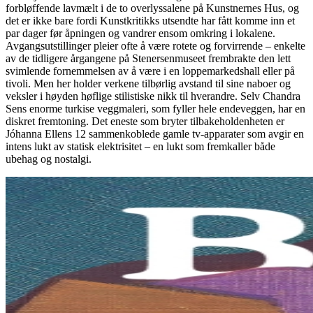
forbløffende lavmælt i de to overlyssalene på Kunstnernes Hus, og
det er ikke bare fordi Kunstkritikks utsendte har fått komme inn et
par dager før åpningen og vandrer ensom omkring i lokalene.
Avgangsutstillinger pleier ofte å være rotete og forvirrende – enkelte
av de tidligere årgangene på Stenersenmuseet frembrakte den lett
svimlende fornemmelsen av å være i en loppemarkedshall eller på
tivoli. Men her holder verkene tilbørlig avstand til sine naboer og
veksler i høyden høflige stilistiske nikk til hverandre. Selv Chandra
Sens enorme turkise veggmaleri, som fyller hele endeveggen, har en
diskret fremtoning. Det eneste som bryter tilbakeholdenheten er
Jóhanna Ellens 12 sammenkoblede gamle tv-apparater som avgir en
intens lukt av statisk elektrisitet – en lukt som fremkaller både
ubehag og nostalgi.