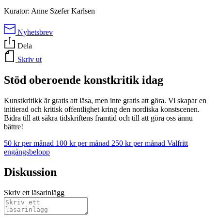
Kurator: Anne Szefer Karlsen
Nyhetsbrev
Dela
Skriv ut
Stöd oberoende konstkritik idag
Kunstkritikk är gratis att läsa, men inte gratis att göra. Vi skapar en
initierad och kritisk offentlighet kring den nordiska konstscenen.
Bidra till att säkra tidskriftens framtid och till att göra oss ännu
bättre!
50 kr per månad
100 kr per månad
250 kr per månad
Valfritt
engångsbelopp
Diskussion
Skriv ett läsarinlägg