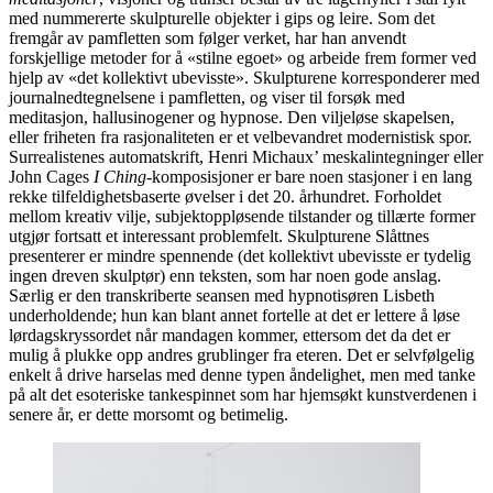
med nummererte skulpturelle objekter i gips og leire. Som det
fremgår av pamfletten som følger verket, har han anvendt
forskjellige metoder for å «stilne egoet» og arbeide frem former ved
hjelp av «det kollektivt ubevisste». Skulpturene korresponderer med
journalnedtegnelsene i pamfletten, og viser til forsøk med
meditasjon, hallusinogener og hypnose. Den viljeløse skapelsen,
eller friheten fra rasjonaliteten er et velbevandret modernistisk spor.
Surrealistenes automatskrift, Henri Michaux’ meskalintegninger eller
John Cages
I Ching
-komposisjoner er bare noen stasjoner i en lang
rekke tilfeldighetsbaserte øvelser i det 20. århundret. Forholdet
mellom kreativ vilje, subjektoppløsende tilstander og tillærte former
utgjør fortsatt et interessant problemfelt. Skulpturene Slåttnes
presenterer er mindre spennende (det kollektivt ubevisste er tydelig
ingen dreven skulptør) enn teksten, som har noen gode anslag.
Særlig er den transkriberte seansen med hypnotisøren Lisbeth
underholdende; hun kan blant annet fortelle at det er lettere å løse
lørdagskryssordet når mandagen kommer, ettersom det da det er
mulig å plukke opp andres grublinger fra eteren. Det er selvfølgelig
enkelt å drive harselas med denne typen åndelighet, men med tanke
på alt det esoteriske tankespinnet som har hjemsøkt kunstverdenen i
senere år, er dette morsomt og betimelig.