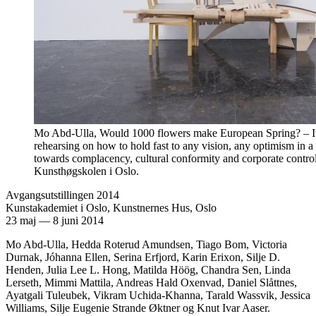
Mo Abd-Ulla, Would 1000 flowers make European Spring? – It 
rehearsing on how to hold fast to any vision, any optimism in 
towards complacency, cultural conformity and corporate control
Kunsthøgskolen i Oslo.
Avgangsutstillingen 2014
Kunstakademiet i Oslo, Kunstnernes Hus, Oslo
23 maj
—
8 juni 2014
Mo Abd-Ulla, Hedda Roterud Amundsen, Tiago Bom, Victoria
Durnak, Jóhanna Ellen, Serina Erfjord, Karin Erixon, Silje D.
Henden, Julia Lee L. Hong, Matilda Höög, Chandra Sen, Linda
Lerseth, Mimmi Mattila, Andreas Hald Oxenvad, Daniel Slåttnes,
Ayatgali Tuleubek, Vikram Uchida-Khanna, Tarald Wassvik, Jessica
Williams, Silje Eugenie Strande Øktner og Knut Ivar Aaser.