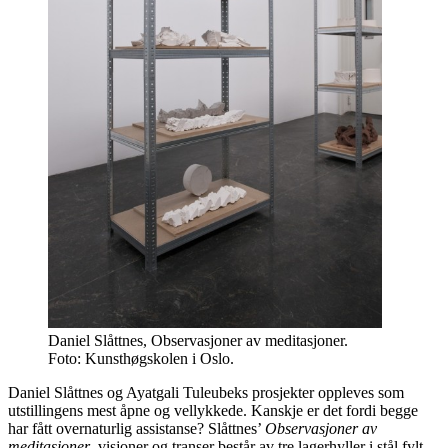
Daniel Slåttnes, Observasjoner av meditasjoner.
Foto: Kunsthøgskolen i Oslo.
Daniel Slåttnes og Ayatgali Tuleubeks prosjekter oppleves som
utstillingens mest åpne og vellykkede. Kanskje er det fordi begge
har fått overnaturlig assistanse? Slåttnes’
Observasjoner av
meditasjoner
, visjoner og transer består av tre lagerhyller i stål fylt