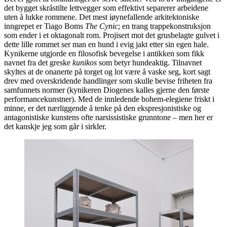
det bygget skråstilte lettvegger som effektivt separerer arbeidene
uten å lukke rommene. Det mest iøynefallende arkitektoniske
inngrepet er Tiago Boms
The Cynic
; en trang trappekonstruksjon
som ender i et oktagonalt rom. Projisert mot det grusbelagte gulvet i
dette lille rommet ser man en hund i evig jakt etter sin egen hale.
Kynikerne utgjorde en filosofisk bevegelse i antikken som fikk
navnet fra det greske
kunikos
som betyr hundeaktig. Tilnavnet
skyltes at de onanerte på torget og lot være å vaske seg, kort sagt
drev med overskridende handlinger som skulle bevise friheten fra
samfunnets normer (kynikeren Diogenes kalles gjerne den første
performancekunstner). Med de innledende bohem-elegiene friskt i
minne, er det nærliggende å tenke på den ekspresjonistiske og
antagonistiske kunstens ofte narsissistiske grunntone – men her er
det kanskje jeg som går i sirkler.