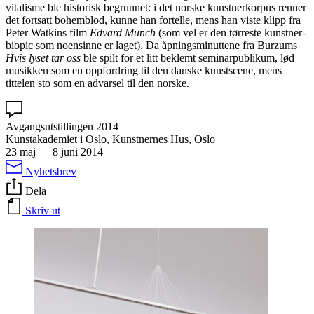
vitalisme ble historisk begrunnet: i det norske kunstnerkorpus renner
det fortsatt bohemblod, kunne han fortelle, mens han viste klipp fra
Peter Watkins film
Edvard Munch
(som vel er den tørreste kunstner-
biopic som noensinne er laget). Da åpningsminuttene fra Burzums
Hvis lyset tar oss
ble spilt for et litt beklemt seminarpublikum, lød
musikken som en oppfordring til den danske kunstscene, mens
tittelen sto som en advarsel til den norske.
Avgangsutstillingen 2014
Kunstakademiet i Oslo, Kunstnernes Hus, Oslo
23 maj
—
8 juni 2014
Nyhetsbrev
Dela
Skriv ut