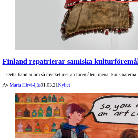
Finland repatrierar samiska kulturföremå
– Detta handlar om så mycket mer än föremålen, menar konstnärerna Pe
Av
Maria Hirvi-Ijäs
01.03.21
Nyhet