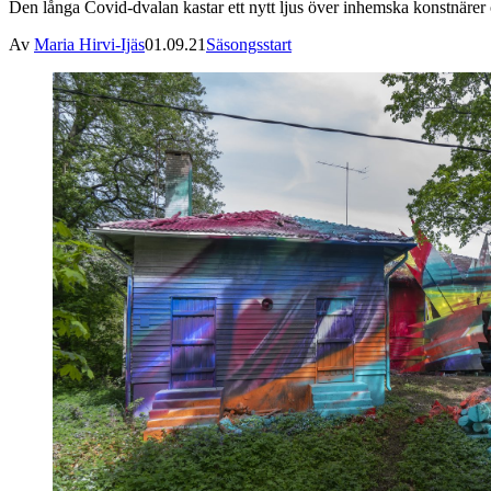
Den långa Covid-dvalan kastar ett nytt ljus över inhemska konstnärer 
Av
Maria Hirvi-Ijäs
01.09.21
Säsongsstart