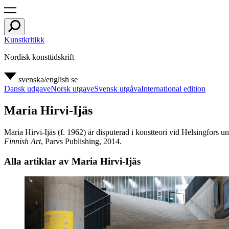
Kunstkritikk
Nordisk konsttidskrift
svenska/english
se
Dansk udgave
Norsk utgave
Svensk utgåva
International edition
Maria Hirvi-Ijäs
Maria Hirvi-Ijäs (f. 1962) är disputerad i konstteori vid Helsingfors 
Finnish Art
, Parvs Publishing, 2014.
Alla artiklar av Maria Hirvi-Ijäs