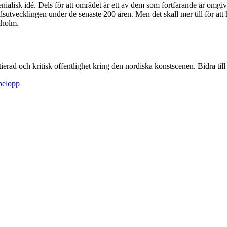
nialisk idé. Dels för att området är ett av dem som fortfarande är omgiv
llsutvecklingen under de senaste 200 åren. Men det skall mer till för att 
kholm.
itierad och kritisk offentlighet kring den nordiska konstscenen. Bidra till a
sbelopp