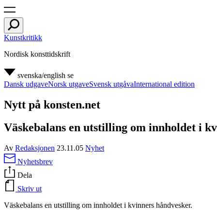
Kunstkritikk
Nordisk konsttidskrift
svenska/english
se
Dansk udgave
Norsk utgave
Svensk utgåva
International edition
Nytt på konsten.net
Väskebalans en utstilling om innholdet i k
Av
Redaksjonen
23.11.05
Nyhet
Nyhetsbrev
Dela
Skriv ut
Väskebalans en utstilling om innholdet i kvinners håndvesker.