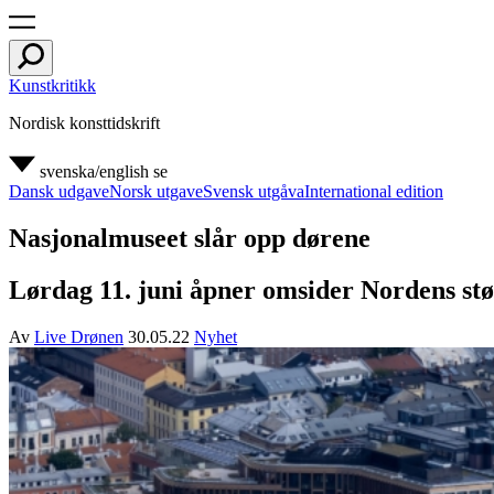
Kunstkritikk
Nordisk konsttidskrift
svenska/english
se
Dansk udgave
Norsk utgave
Svensk utgåva
International edition
Nasjonalmuseet slår opp dørene
Lørdag 11. juni åpner omsider Nordens st
Av
Live Drønen
30.05.22
Nyhet