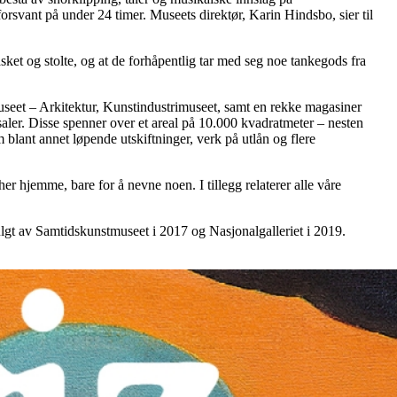
rsvant på under 24 timer. Museets direktør, Karin Hindsbo, sier til
asket og stolte, og at de forhåpentlig tar med seg noe tankegods fra
useet ­– Arkitektur, Kunstindustrimuseet, samt en rekke magasiner
saler. Disse spenner over et areal på 10.000 kvadratmeter – nesten
m blant annet løpende utskiftninger, verk på utlån og flere
 hjemme, bare for å nevne noen. I tillegg relaterer alle våre
ulgt av Samtidskunstmuseet i 2017 og Nasjonalgalleriet i 2019.