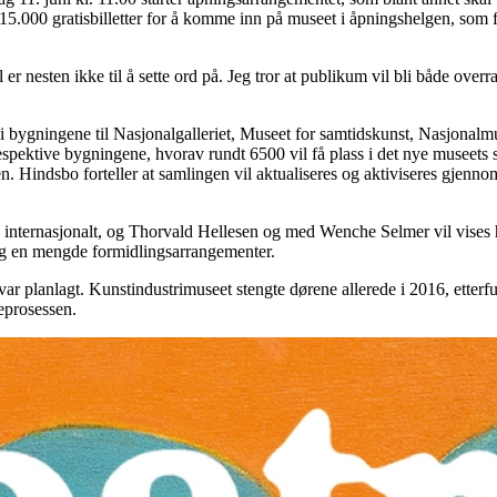
15.000 gratisbilletter for å komme inn på museet i åpningshelgen, som fo
er nesten ikke til å sette ord på. Jeg tror at publikum vil bli både overr
 i bygningene til Nasjonalgalleriet, Museet for samtidskunst, Nasjonalm
respektive bygningene, hvorav rundt 6500 vil få plass i det nye museets 
en. Hindsbo forteller at samlingen vil aktualiseres og aktiviseres gjenno
nternasjonalt, og Thorvald Hellesen og med Wenche Selmer vil vises her
er og en mengde formidlingsarrangementer.
r planlagt. Kunstindustrimuseet stengte dørene allerede i 2016, etterf
eprosessen.