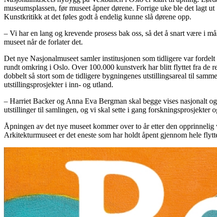
museumsplassen, før museet åpner dørene. Forrige uke ble det lagt ut 
Kunstkritikk at det føles godt å endelig kunne slå dørene opp.
– Vi har en lang og krevende prosess bak oss, så det å snart være i mål 
museet når de forlater det.
Det nye Nasjonalmuseet samler institusjonen som tidligere var fordelt
rundt omkring i Oslo. Over 100.000 kunstverk har blitt flyttet fra de 
dobbelt så stort som de tidligere bygningenes utstillingsareal til samm
utstillingsprosjekter i inn- og utland.
– Harriet Backer og Anna Eva Bergman skal begge vises nasjonalt og i
utstillinger til samlingen, og vi skal sette i gang forskningsprosjekt
Åpningen av det nye museet kommer over to år etter den opprinnelig va
Arkitekturmuseet er det eneste som har holdt åpent gjennom hele flytt