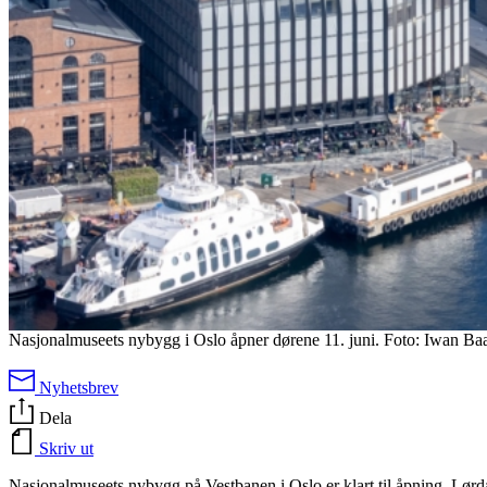
Nasjonalmuseets nybygg i Oslo åpner dørene 11. juni. Foto: Iwan Ba
Nyhetsbrev
Dela
Skriv ut
Nasjonalmuseets nybygg på Vestbanen i Oslo er klart til åpning. Lørdag