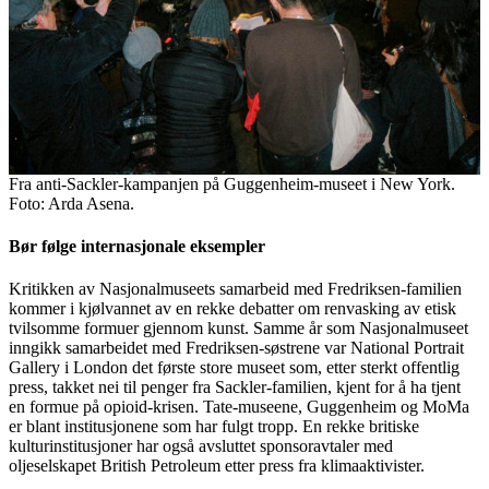
Fra anti-Sackler-kampanjen på Guggenheim-museet i New York.
Foto: Arda Asena.
Bør følge internasjonale eksempler
Kritikken av Nasjonalmuseets samarbeid med Fredriksen-familien
kommer i kjølvannet av en rekke debatter om renvasking av etisk
tvilsomme formuer gjennom kunst. Samme år som Nasjonalmuseet
inngikk samarbeidet med Fredriksen-søstrene var National Portrait
Gallery i London det første store museet som, etter sterkt offentlig
press, takket nei til penger fra Sackler-familien, kjent for å ha tjent
en formue på opioid-krisen. Tate-museene, Guggenheim og MoMa
er blant institusjonene som har fulgt tropp. En rekke britiske
kulturinstitusjoner har også avsluttet sponsoravtaler med
oljeselskapet British Petroleum etter press fra klimaaktivister.