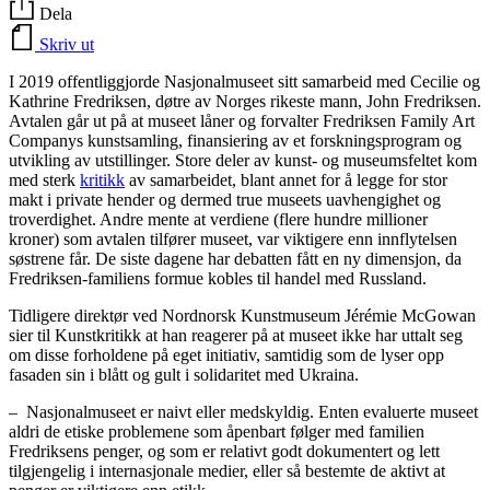
Dela
Skriv ut
I 2019 offentliggjorde Nasjonalmuseet sitt samarbeid med Cecilie og
Kathrine Fredriksen, døtre av Norges rikeste mann, John Fredriksen.
Avtalen går ut på at museet låner og forvalter Fredriksen Family Art
Companys kunstsamling, finansiering av et forskningsprogram og
utvikling av utstillinger. Store deler av kunst- og museumsfeltet kom
med sterk
kritikk
av samarbeidet, blant annet for å legge for stor
makt i private hender og dermed true museets uavhengighet og
troverdighet. Andre mente at verdiene (flere hundre millioner
kroner) som avtalen tilfører museet, var viktigere enn innflytelsen
søstrene får. De siste dagene har debatten fått en ny dimensjon, da
Fredriksen-familiens formue kobles til handel med Russland.
Tidligere direktør ved Nordnorsk Kunstmuseum Jérémie McGowan
sier til Kunstkritikk at han reagerer på at museet ikke har uttalt seg
om disse forholdene på eget initiativ, samtidig som de lyser opp
fasaden sin i blått og gult i solidaritet med Ukraina.
– Nasjonalmuseet er naivt eller medskyldig. Enten evaluerte museet
aldri de etiske problemene som åpenbart følger med familien
Fredriksens penger, og som er relativt godt dokumentert og lett
tilgjengelig i internasjonale medier, eller så bestemte de aktivt at