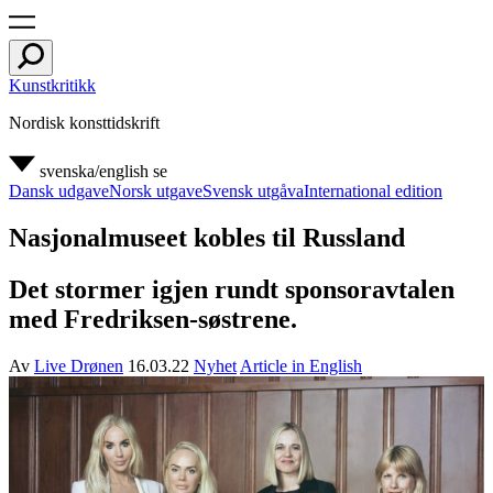
Kunstkritikk
Nordisk konsttidskrift
svenska/english
se
Dansk udgave
Norsk utgave
Svensk utgåva
International edition
Nasjonalmuseet kobles til Russland
Det stormer igjen rundt sponsoravtalen
med Fredriksen-søstrene.
Av
Live Drønen
16.03.22
Nyhet
Article in English