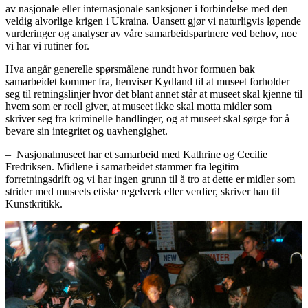
av nasjonale eller internasjonale sanksjoner i forbindelse med den
veldig alvorlige krigen i Ukraina. Uansett gjør vi naturligvis løpende
vurderinger og analyser av våre samarbeidspartnere ved behov, noe
vi har vi rutiner for.
Hva angår generelle spørsmålene rundt hvor formuen bak
samarbeidet kommer fra, henviser Kydland til at museet forholder
seg til retningslinjer hvor det blant annet står at museet skal kjenne til
hvem som er reell giver, at museet ikke skal motta midler som
skriver seg fra kriminelle handlinger, og at museet skal sørge for å
bevare sin integritet og uavhengighet.
– Nasjonalmuseet har et samarbeid med Kathrine og Cecilie
Fredriksen. Midlene i samarbeidet stammer fra legitim
forretningsdrift og vi har ingen grunn til å tro at dette er midler som
strider med museets etiske regelverk eller verdier, skriver han til
Kunstkritikk.