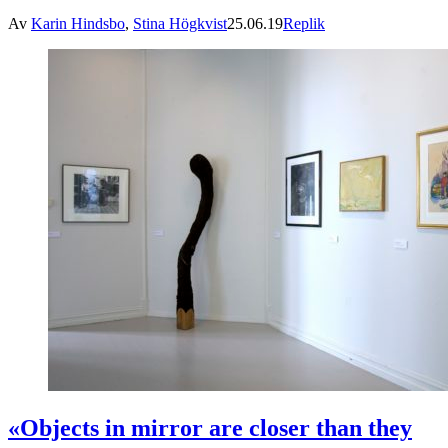
Av
Karin Hindsbo
,
Stina Högkvist
25.06.19
Replik
«Objects in mirror are closer than they