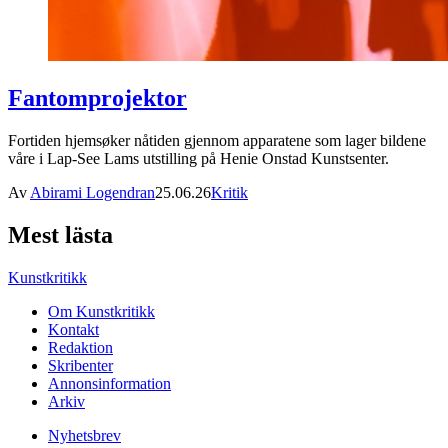
Fantomprojektor
Fortiden hjemsøker nåtiden gjennom apparatene som lager bildene
våre i Lap-See Lams utstilling på Henie Onstad Kunstsenter.
Av
Abirami Logendran
25.06.26
Kritik
Mest lästa
Kunstkritikk
Om Kunstkritikk
Kontakt
Redaktion
Skribenter
Annonsinformation
Arkiv
Nyhetsbrev