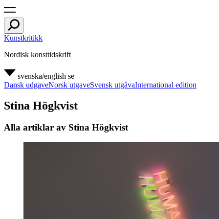
Kunstkritikk
Nordisk konsttidskrift
svenska/english
se
Dansk udgave
Norsk utgave
Svensk utgåva
International edition
Stina Högkvist
Alla artiklar av Stina Högkvist