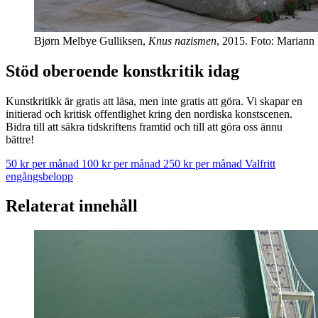
Bjørn Melbye Gulliksen,
Knus nazismen
, 2015. Foto: Mariann
Stöd oberoende konstkritik idag
Kunstkritikk är gratis att läsa, men inte gratis att göra. Vi skapar en
initierad och kritisk offentlighet kring den nordiska konstscenen.
Bidra till att säkra tidskriftens framtid och till att göra oss ännu
bättre!
50 kr per månad
100 kr per månad
250 kr per månad
Valfritt
engångsbelopp
Relaterat innehåll