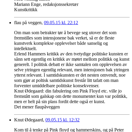
Mariann Enge, redaksjonssekretær
Kunstkritikk
flau på veggen,
09.05.15 kl. 22:12
Om man som betrakter tør å bevege seg utover det som
fremstilles som intensjonene bak verket, så er de fleste
kunstverk komplekse opplevelser både sanselig og
intellektuelt.
Erlend Hammers kritikk av den tvetydige politiske kunsten er
sånn sett egentlig en kritikk av møtet mellom politikk og kunst
generelt. I politisk debatt er ikke samtalen om opplevelsen av
selve ytringen egentlig relevant, men intensjonen bak ytringen
ytterst relevant. I samtidskunsten er det nesten omvendt, noe
som gjør at poltisk samtidskunst frestår litt tafatt om man
forventer umiddelbare politiske konsekvenser.
Knut Ødegaard: din fabulering om Pink Floyd etc. ville jo
fremstått som galskap om dette monumentet kun var politikk,
men er helt på sin plass fordit dette også er kunst.
Det mener flaupåveggen
Knut Ødegaard,
09.05.15 kl. 12:32
Kom til å tenke på Pink floyd og hammerskins, og på Peter