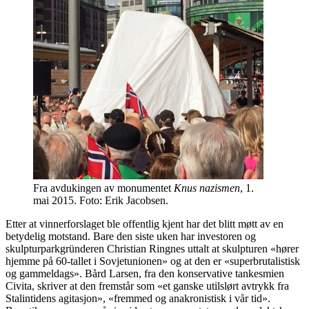
Fra avdukingen av monumentet
Knus nazismen
, 1.
mai 2015. Foto: Erik Jacobsen.
Etter at vinnerforslaget ble offentlig kjent har det blitt møtt av en
betydelig motstand. Bare den siste uken har investoren og
skulpturparkgründeren Christian Ringnes uttalt at skulpturen «hører
hjemme på 60-tallet i Sovjetunionen» og at den er «superbrutalistisk
og gammeldags». Bård Larsen, fra den konservative tankesmien
Civita, skriver at den fremstår som «et ganske utilslørt avtrykk fra
Stalintidens agitasjon», «fremmed og anakronistisk i vår tid».