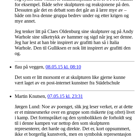
for eksempel. Både selve skulpturen og reaksjonene på den.
Dessuten går det en debatt som det går an å lære mye av –
både om hva denne gruppa bedrev under og etter krigen og
mye annet.
Jeg tenker litt på Claes Oldenburg sine skulpturer og på Andy
Warhole sine silketrykk av hammer og sigd når jeg ser denne.
Jeg har lest at han ble inspirert av grafitti han så i Italia
Warhole. Den til Gulliksen er nok litt inspirert av grafitti den
og.
flau på veggen,
08.05.15 kl. 08:10
Det som er litt morsomt er at skulpturen like gjerne kunne
vært laget av en post-internet kunstner fra Städelschule
Martin Knutsen,
07.05.15 kl. 23:31
Jørgen Lund: Noe av poenget, slik jeg leser verket, er at dette
er et minnesmerke over en gruppe som risikerte (og ofret) livet
i kamp. Det formspråket og den symbolikken de forholdt seg
til i denne kampen var nettop den som skulpturen
representerer, det harde og direkte. Det er, kort oppsummert,
ikke et borgerlig kunstverk, men en symbolsk representasjon