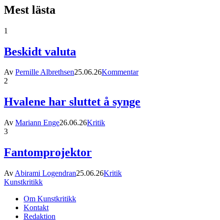
Mest lästa
1
Beskidt valuta
Av
Pernille Albrethsen
25.06.26
Kommentar
2
Hvalene har sluttet å synge
Av
Mariann Enge
26.06.26
Kritik
3
Fantomprojektor
Av
Abirami Logendran
25.06.26
Kritik
Kunstkritikk
Om Kunstkritikk
Kontakt
Redaktion