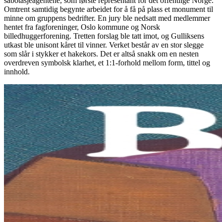
sabotasjeagentene, som første representant for det offentlige Norge.
Omtrent samtidig begynte arbeidet for å få på plass et monument til
minne om gruppens bedrifter. En jury ble nedsatt med medlemmer
hentet fra fagforeninger, Oslo kommune og Norsk
billedhuggerforening. Tretten forslag ble tatt imot, og Gulliksens
utkast ble unisont kåret til vinner. Verket består av en stor slegge
som slår i stykker et hakekors. Det er altså snakk om en nesten
overdreven symbolsk klarhet, et 1:1-forhold mellom form, tittel og
innhold.