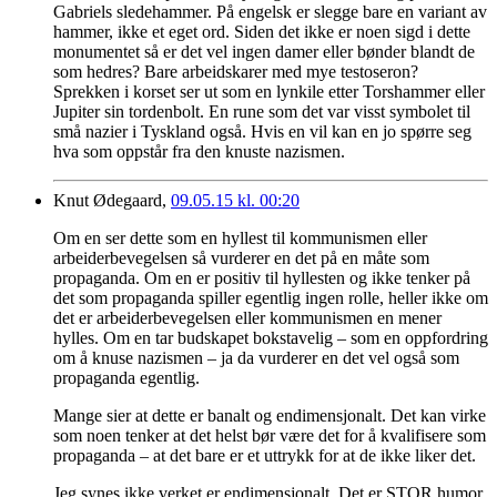
Gabriels sledehammer. På engelsk er slegge bare en variant av
hammer, ikke et eget ord. Siden det ikke er noen sigd i dette
monumentet så er det vel ingen damer eller bønder blandt de
som hedres? Bare arbeidskarer med mye testoseron?
Sprekken i korset ser ut som en lynkile etter Torshammer eller
Jupiter sin tordenbolt. En rune som det var visst symbolet til
små nazier i Tyskland også. Hvis en vil kan en jo spørre seg
hva som oppstår fra den knuste nazismen.
Knut Ødegaard,
09.05.15 kl. 00:20
Om en ser dette som en hyllest til kommunismen eller
arbeiderbevegelsen så vurderer en det på en måte som
propaganda. Om en er positiv til hyllesten og ikke tenker på
det som propaganda spiller egentlig ingen rolle, heller ikke om
det er arbeiderbevegelsen eller kommunismen en mener
hylles. Om en tar budskapet bokstavelig – som en oppfordring
om å knuse nazismen – ja da vurderer en det vel også som
propaganda egentlig.
Mange sier at dette er banalt og endimensjonalt. Det kan virke
som noen tenker at det helst bør være det for å kvalifisere som
propaganda – at det bare er et uttrykk for at de ikke liker det.
Jeg synes ikke verket er endimensjonalt. Det er STOR humor