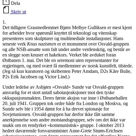
Dela
Skriv ut
1.
Det tidligere Grasmedlemmet Bjørn Melbye Gulliksen er mest kjent
for arbeider hvor spørsmål knyttet til teknologi og vitenskap
presenteres som skulpturer og multimediale installasjoner. Hans
seneste verk
Knus nazismen
er et monument over Osvald-gruppen
og alle NSB-ansatte som falt under andre verdenskrig, og består av
en slegge som knuser et hakekors. Verket ble avduket foran
Østbanen 1. mai. Det ble en seremoni uten representanter for
regjeringen, og med svært få medlemmer av norsk kunstfelt, tilstede.
(Jeg så kun kuratoren og skribenten Peter Amdam, D2s Kåre Bulie,
P2s Erik Jacobsen og Victor Lind.)
Under ledelse av Asbjørn «Osvald» Sunde var Osvald-gruppen
ansvarlig for et stort antall sabotasjeaksjoner mot den tyske
okkupasjonsmakten. Deres første aksjon var inne i Østbanehallen
20. juli 1941. Gruppen tok ordre både fra London og Moskva, og
Sunde selv ble i 1954 dømt for å ha drevet spionasje for
Sovjetunionen. Osvald-gruppen har derfor ikke fått samme
anerkjennelse som andre motstandsgrupper, selv om det ikke var
snakk om en rendyrket «kommunistisk» gruppe. I oktober 2013
hedret daværende forsvarsminister Anne-Grete Strøm-Erichsen