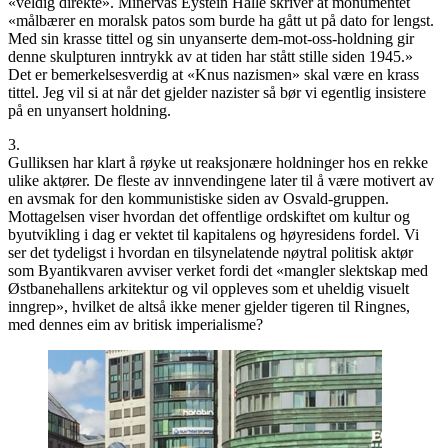
«veldig direkte». Minervas Eystein Halle skriver at monumentet
«målbærer en moralsk patos som burde ha gått ut på dato for lengst.
Med sin krasse tittel og sin unyanserte dem-mot-oss-holdning gir
denne skulpturen inntrykk av at tiden har stått stille siden 1945.»
Det er bemerkelsesverdig at «Knus nazismen» skal være en krass
tittel. Jeg vil si at når det gjelder nazister så bør vi egentlig insistere
på en unyansert holdning.
3.
Gulliksen har klart å røyke ut reaksjonære holdninger hos en rekke
ulike aktører. De fleste av innvendingene later til å være motivert av
en avsmak for den kommunistiske siden av Osvald-gruppen.
Mottagelsen viser hvordan det offentlige ordskiftet om kultur og
byutvikling i dag er vektet til kapitalens og høyresidens fordel. Vi
ser det tydeligst i hvordan en tilsynelatende nøytral politisk aktør
som Byantikvaren avviser verket fordi det «mangler slektskap med
Østbanehallens arkitektur og vil oppleves som et uheldig visuelt
inngrep», hvilket de altså ikke mener gjelder tigeren til Ringnes,
med dennes eim av britisk imperialisme?