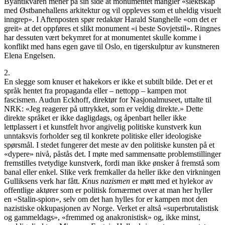
Byantikvaren mener på sin side at monumentet mangler «slektskap
med Østbanehallens arkitektur og vil oppleves som et uheldig visuelt
inngrep». I Aftenposten spør redaktør Harald Stanghelle «om det er
greit» at det oppføres et slikt monument «i beste Sovjetstil». Ringnes
har dessuten vært bekymret for at monumentet skulle komme i
konflikt med hans egen gave til Oslo, en tigerskulptur av kunstneren
Elena Engelsen.
2.
En slegge som knuser et hakekors er ikke et subtilt bilde. Det er et
språk hentet fra propaganda eller – nettopp – kampen mot
fascismen. Audun Eckhoff, direktør for Nasjonalmuseet, uttalte til
NRK: «Jeg reagerer på uttrykket, som er veldig direkte.» Dette
direkte språket er ikke dagligdags, og åpenbart heller ikke
lettplassert i et kunstfelt hvor angivelig politiske kunstverk kun
unntaksvis forholder seg til konkrete politiske eller ideologiske
spørsmål. I stedet fungerer det meste av den politiske kunsten på et
«dypere» nivå, påstås det. I møte med sammensatte problemstillinger
fremstilles tvetydige kunstverk, fordi man ikke ønsker å fremstå som
banal eller enkel. Slike verk fremkaller da heller ikke den virkningen
Gulliksens verk har fått.
Knus nazismen
er møtt med et hylekor av
offentlige aktører som er politisk fornærmet over at man her hyller
en «Stalin-spion», selv om det han hylles for er kampen mot den
nazistiske okkupasjonen av Norge. Verket er altså «superbrutalistisk
og gammeldags», «fremmed og anakronistisk» og, ikke minst,