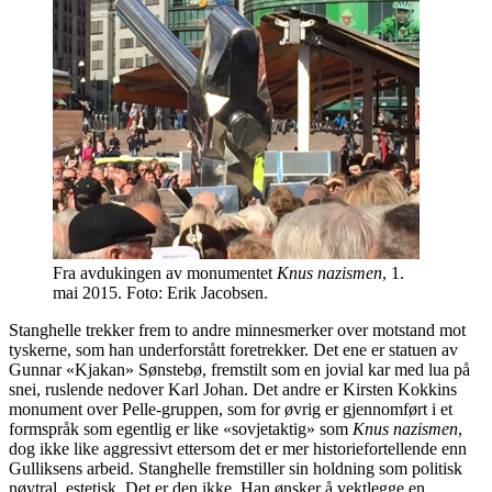
Fra avdukingen av monumentet
Knus nazismen
, 1.
mai 2015. Foto: Erik Jacobsen.
Stanghelle trekker frem to andre minnesmerker over motstand mot
tyskerne, som han underforstått foretrekker. Det ene er statuen av
Gunnar «Kjakan» Sønstebø, fremstilt som en jovial kar med lua på
snei, ruslende nedover Karl Johan. Det andre er Kirsten Kokkins
monument over Pelle-gruppen, som for øvrig er gjennomført i et
formspråk som egentlig er like «sovjetaktig» som
Knus nazismen
,
dog ikke like aggressivt ettersom det er mer historiefortellende enn
Gulliksens arbeid. Stanghelle fremstiller sin holdning som politisk
nøytral, estetisk. Det er den ikke. Han ønsker å vektlegge en