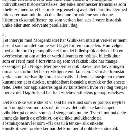
individbasert historieforståelse, der enkeltmennesker fremstilles som
«helter» innenfor et historisk avgrenset og avsluttet narrativ. Dermed
fokuserer man mindre på de allmenne forholdene som denne
historien eksemplifiserer, og som verken kan sies å være historisk
unike eller uten relevante paralleller i dag.
4.
I et intervju med Morgenbladet har Gulliksen uttalt at verket er ment
å se ut som om det kunne vært laget for femti år siden. Han velger
med andre ord å gjenopplive et foreldet billedspråk delvis ut fra en
overbevisning om at det er verdt å ivareta en politisk billedkultur
som er i ferd med å forsvinne og som vi faktisk ikke har mange
eksempler på i Norge. Mer prekært er nok likevel overbevisningen
om at saksforholdet her er viktigere enn kunsten. I så måte fremstår
verket som usedvanlig kontekstsensitivt. I denne situasjonen mener
kunstneren at et direkte, umiddelbart forståelig uttrykk er det eneste
rette. Dette bør applauderes også av kunstfeltet, hvor vi i dag trenger
mer av det Dag Solstad har kalt «idébevissthetens gjenoppståelse».
Det kan ikke være slik at vi skal ha en kunst som er politisk nøytral
for å unngå dem-mot-oss når deler av det politiske landskapet
tviholder på et «vi» som skal stenge «dem» ute. Tvert imot må dette
imøtegås hardt og effektivt, og da ikke utelukkende på
abstraksjonsnivåer som «får oss til å tenke» slik enkelte
kunstkritikere foretrekker når det kommer til politiske spørsmål.