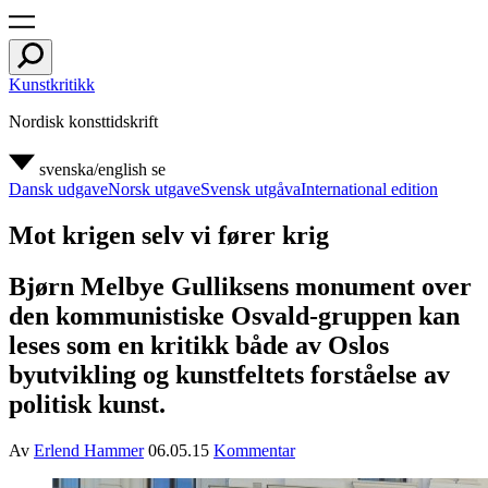
Kunstkritikk
Nordisk konsttidskrift
svenska/english
se
Dansk udgave
Norsk utgave
Svensk utgåva
International edition
Mot krigen selv vi fører krig
Bjørn Melbye Gulliksens monument over
den kommunistiske Osvald-gruppen kan
leses som en kritikk både av Oslos
byutvikling og kunstfeltets forståelse av
politisk kunst.
Av
Erlend Hammer
06.05.15
Kommentar