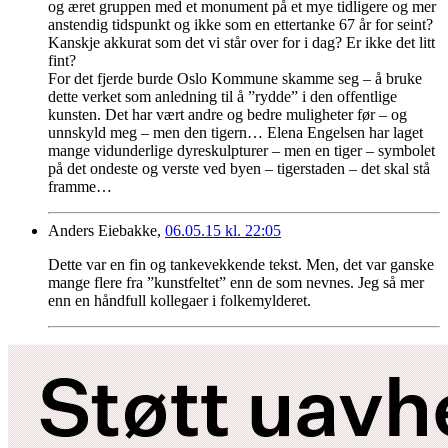
og æret gruppen med et monument på et mye tidligere og mer
anstendig tidspunkt og ikke som en ettertanke 67 år for seint?
Kanskje akkurat som det vi står over for i dag? Er ikke det litt
fint?
For det fjerde burde Oslo Kommune skamme seg – å bruke
dette verket som anledning til å ”rydde” i den offentlige
kunsten. Det har vært andre og bedre muligheter før – og
unnskyld meg – men den tigern… Elena Engelsen har laget
mange vidunderlige dyreskulpturer – men en tiger – symbolet
på det ondeste og verste ved byen – tigerstaden – det skal stå
framme…
Anders Eiebakke,
06.05.15 kl. 22:05
Dette var en fin og tankevekkende tekst. Men, det var ganske
mange flere fra ”kunstfeltet” enn de som nevnes. Jeg så mer
enn en håndfull kollegaer i folkemylderet.