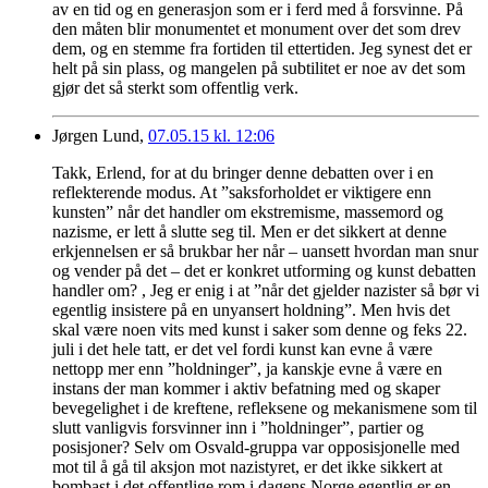
av en tid og en generasjon som er i ferd med å forsvinne. På
den måten blir monumentet et monument over det som drev
dem, og en stemme fra fortiden til ettertiden. Jeg synest det er
helt på sin plass, og mangelen på subtilitet er noe av det som
gjør det så sterkt som offentlig verk.
Jørgen Lund,
07.05.15 kl. 12:06
Takk, Erlend, for at du bringer denne debatten over i en
reflekterende modus. At ”saksforholdet er viktigere enn
kunsten” når det handler om ekstremisme, massemord og
nazisme, er lett å slutte seg til. Men er det sikkert at denne
erkjennelsen er så brukbar her når – uansett hvordan man snur
og vender på det – det er konkret utforming og kunst debatten
handler om? , Jeg er enig i at ”når det gjelder nazister så bør vi
egentlig insistere på en unyansert holdning”. Men hvis det
skal være noen vits med kunst i saker som denne og feks 22.
juli i det hele tatt, er det vel fordi kunst kan evne å være
nettopp mer enn ”holdninger”, ja kanskje evne å være en
instans der man kommer i aktiv befatning med og skaper
bevegelighet i de kreftene, refleksene og mekanismene som til
slutt vanligvis forsvinner inn i ”holdninger”, partier og
posisjoner? Selv om Osvald-gruppa var opposisjonelle med
mot til å gå til aksjon mot nazistyret, er det ikke sikkert at
bombast i det offentlige rom i dagens Norge egentlig er en