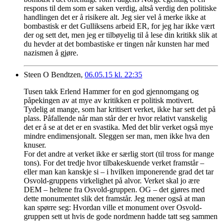
respons til dem som er saken verdig, altså verdig den politiske
handlingen det er å risikere alt. Jeg sier vel å merke ikke at
bombastisk er det Gulliksens arbeid ER, for jeg har ikke vært
der og sett det, men jeg er tilbøyelig til å lese din kritikk slik at
du hevder at det bombastiske er tingen når kunsten har med
nazismen å gjøre.
Steen O Bendtzen,
06.05.15 kl. 22:35
Tusen takk Erlend Hammer for en god gjennomgang og
påpekingen av at mye av kritikken er politisk motivert.
Tydelig at mange, som har kritisert verket, ikke har sett det på
plass. Påfallende når man står der er hvor relativt vanskelig
det er å se at det er en svastika. Med det blir verket også mye
mindre endimensjonalt. Sleggen ser man, men ikke hva den
knuser.
For det andre at verket ikke er særlig stort (til tross for mange
tons). For det tredje hvor tilbakeskuende verket framstår –
eller man kan kanskje si – i hvilken imponerende grad det tar
Osvold-gruppens virkelighet på alvor. Verket skal jo ære
DEM – heltene fra Osvold-gruppen. OG – det gjøres med
dette monumentet slik det framstår. Jeg mener også at man
kan spørre seg: Hvordan ville et monument over Osvold-
gruppen sett ut hvis de gode nordmenn hadde tatt seg sammen