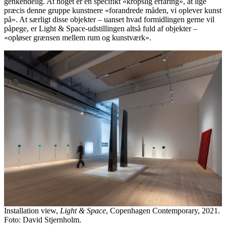
genkendelig. At noget er en specifikt «kropslig erfaring», at lige
præcis denne gruppe kunstnere «forandrede måden, vi oplever kunst
på». At særligt disse objekter – uanset hvad formidlingen gerne vil
påpege, er Light & Space-udstillingen altså fuld af objekter –
«opløser grænsen mellem rum og kunstværk».
Installation view,
Light & Space
, Copenhagen Contemporary, 2021.
Foto: David Stjernholm.