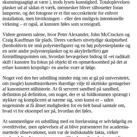
skumringsagtigt at være i, trods lysets kunstighed. Totaloplevelsen
plasker ud af sådan et værk, mennesker bliver silhouetter foran
lamperne, og det fotogene er et fint succeskriterie for enhver
installation, men bivirkningen – eller den muligvis intentionelle
virkning – er også, at kunsten føles som scenografi.
Videre gennem salene, hvor Peter Alexander, John McCracken og
Craig Kauffman får plads. Deres værkers utvetydige skulpturhed
(henholdsvis tre små polyesterfigurer og en høj polyesterplanke og
en serie andre polyesterplanker og to akrylrelieffer) gør
formidlingspointen om, hvordan bevægelsen bidrog til «et radikalt
skift i kunsten fra fokus på objekt til en opmærksomhed på det at
erfare kunsten kropsligt» en anelse svær at følge.
Noget ved den her udstilling minder mig om at gå på universitetet,
om (nogle) kunsthistorikeres ihærdige vilje til ukritiske gentagelser
af kanoniseret stilhistorie. At få serveret sandhed på sandhed,
definition på definition, om noget, der er så fuldkommen sprængt i
stykker og kompliceret at nærme sig, som kunst er – uden
nogensinde at få åbnet muligheden for en helt basal samtale om,
hvad vi for eksempel ser på, hvordan det føles.
At sammenligne en udstilling med en forelæsning er selvfølgelig en
overdrivelse, men oplevelsen af at blive præsenteret for academia-
mættede observationer, som var de indiskutable fakta, virker