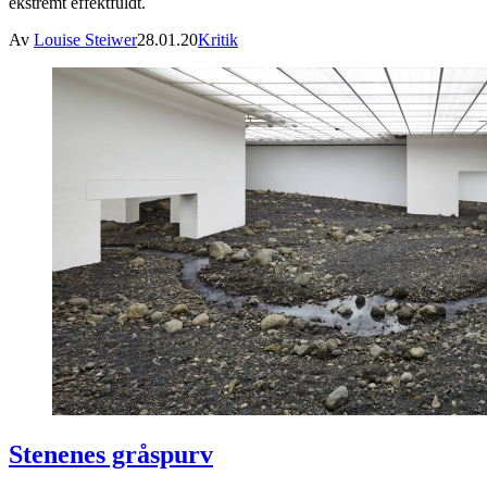
ekstremt effektfuldt.
Av
Louise Steiwer
28.01.20
Kritik
Stenenes gråspurv