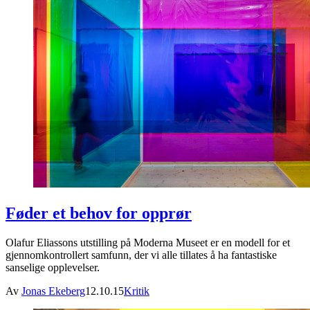
Føder et behov for opprør
Olafur Eliassons utstilling på Moderna Museet er en modell for et
gjennomkontrollert samfunn, der vi alle tillates å ha fantastiske
sanselige opplevelser.
Av
Jonas Ekeberg
12.10.15
Kritik