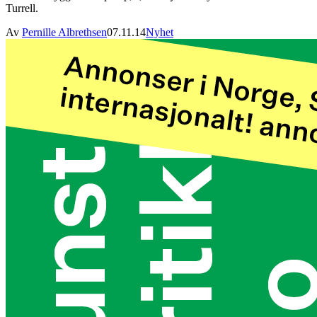
Turrell.
Av
Pernille Albrethsen
07.11.14
Nyhet