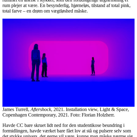
rum plejer at være. En besynderlig, hjørneløs, tilstand af total pink,
total farve – en drøm om vægtløshed måske.
James Turrell,
Aftershock
, 2021. Installation view, Light & Space,
Copenhagen Contemporary, 2021. Foto: Florian Holzherr.
Havde CC bare skruet lidt ned for den studentikose beundring i
formidlingen, havde værket bare fået lov at stå og pulsere selv som
det stykke univers, det gerne vil være, kunne man måske nærme sig