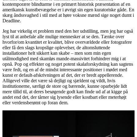
kontemporære blindtarme i en primært historisk præsentation af en
amerikansk kunstbevægelse er i øvrigt sin egen kuratoriske gåde. En
skæg åndssvaghed i stil med at høre voksne mænd sige noget dumt i
Deadline.
Jeg har virkelig et problem med den her udstilling, men jeg har også
lyst til at anbefale alle mulige mennesker at se den. Tænke over
hvorfor/om kvantitet er kvalitet, blive overvældede eller fotografere
eller få den slags kropslige oplevelser, de altomsluttende
installationer helt sikkert kan skabe – men som min egen
utålmodighed med skamløs mande-massivitet forhindrer mig i at
opnå. Pop og effekter og noget potent skalaforskydning kan sagtens
være fedt, og en af de mindst interessante positioner i mødet med
kunst er default-afskrivningen af det, der er bredt appellerende.
Alligevel ville det være så dejligt og sjældent og vildt, hvis
institutionerne, særligt de store og bærende, kunne oparbejde lidt
mere tillid til, at deres besøgende godt kan finde ud af at kigge på
andet end det, der tårner sig lysende eller kostbart eller meterhøjt
eller verdensberømt op foran dem.