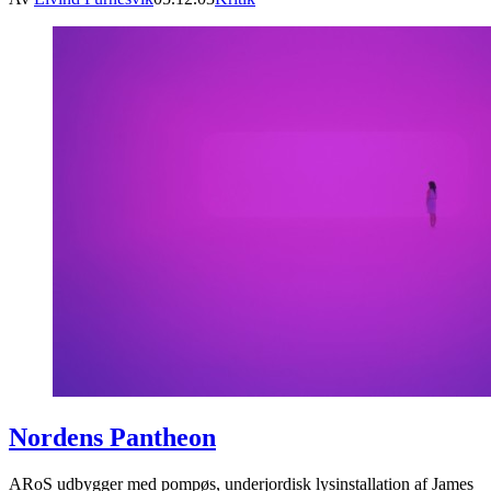
Nordens Pantheon
ARoS udbygger med pompøs, underjordisk lysinstallation af James