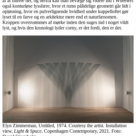
af at filtrere det, og herfra kan man bevæge sig videre ind i Wheelers
også konturløse lyssfære, hvor et rums pålidelige geometri går lidt i
opløsning, hvor en pulverlignende hvidhed under kuppelloftet gør
lyset til en farve og en arkitektur mere end et naturfænomen.
Kroppen oversvømmes af mørke inden den suges ind i noget vildt
lyst, og hvis den kronologi lyder corny, er det fordi, den er det.
Elyn Zimmerman, Untitled, 1974. Courtesy the artist. Installation
view,
Light & Space
, Copenhagen Contemporary, 2021. Foto: