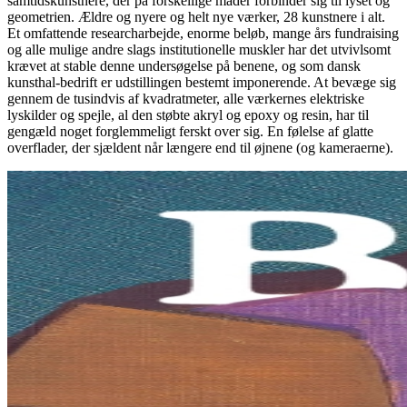
samtidskunstnere, der på forskellige måder forbinder sig til lyset og
geometrien. Ældre og nyere og helt nye værker, 28 kunstnere i alt.
Et omfattende researcharbejde, enorme beløb, mange års fundraising
og alle mulige andre slags institutionelle muskler har det utvivlsomt
krævet at stable denne undersøgelse på benene, og som dansk
kunsthal-bedrift er udstillingen bestemt imponerende. At bevæge sig
gennem de tusindvis af kvadratmeter, alle værkernes elektriske
lyskilder og spejle, al den støbte akryl og epoxy og resin, har til
gengæld noget forglemmeligt ferskt over sig. En følelse af glatte
overflader, der sjældent når længere end til øjnene (og kameraerne).