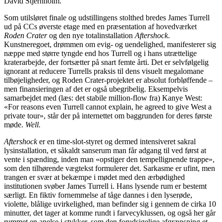
David Stjernholm.
Som utilsløret finale og udstillingens stolthed bredes James Turrell
ud på CCs øverste etage med en præsentation af hovedværket
Roden Crater
og den nye totalinstallation
Aftershock
.
Kunstneregoet, drømmen om evig- og uendelighed, manifesterer sig
næppe med større tyngde end hos Turrell og i hans utrættelige
kraterarbejde, der fortsætter på snart femte årti. Det er selvfølgelig
ignorant at reducere Turrells praksis til dens visuelt megalomane
tilbøjeligheder, og Roden Crater-projektet er absolut forbløffende –
men finansieringen af det er også ubegribelig. Eksempelvis
samarbejdet med (læs: det stabile million-flow fra) Kanye West:
«For reasons even Turrell cannot explain, he agreed to give West a
private tour», står der på internettet om baggrunden for deres første
møde.
Well.
Aftershock
er en time-slot-styret og dermed intensiveret sakral
lysinstallation, et såkaldt sanserum man får adgang til ved først at
vente i spænding, inden man «opstiger den tempellignende trappe»,
som den tilhørende vægtekst formulerer det. Sarkasme er ufint, men
trangen er svær at bekæmpe i mødet med den ærbødighed
institutionen svøber James Turrell i. Hans lysende rum er bestemt
særligt. En fiktiv fornemmelse af tåge dannes i den lyserøde,
violette, blålige uvirkelighed, man befinder sig i gennem de cirka 10
minutter, det tager at komme rundt i farvecyklussen, og også her går
rummet en anelse i stykker, som den forudsigelige afgrænsning et