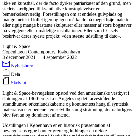
ikke en kunsthal, der de facto dyrker patriarkatet af den grund, men
stedets kærlighed til kvantitative kunstoplevelser er
bemærkelsesværdig. Forestillingen om at endeløs gulvplads og
mange meter til loftet igen og igen må kalde på meget høje malerier
eller rigtig mange bastante skulpturer eller masser af store bogstaver
på væggene eller umådelige installationer. Eller som CC selv
beskriver deres nyeste projekt: «den største udstilling til dato».
Light & Space
Copenhagen Contemporary, København
3 december 2021
—
4 september 2022
Nyhetsbrev
Dela
Skriv ut
Light & Space-bevægelsen opstod ved den amerikanske vestkyst i
slutningen af 1960’erne: Los Angeles og det farvestrålende
strandhumør, ørkenlandskaberne og kontinentets hang til syntetisk
materialisme er benene i en selvtillidstung strømning, der naturligvis
blev ført an og domineret af mænd.
Udstillingen i København er en historisk præsentation af
bevægelsens egne bannerførere og inddrager en række