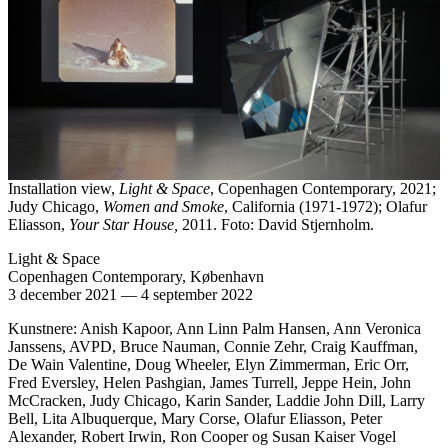
Installation view,
Light & Space
, Copenhagen Contemporary, 2021;
Judy Chicago,
Women and Smoke
, California (1971-1972); Olafur
Eliasson,
Your Star House,
2011. Foto: David Stjernholm.
Light & Space
Copenhagen Contemporary, København
3 december 2021
—
4 september 2022
Kunstnere: Anish Kapoor, Ann Linn Palm Hansen, Ann Veronica
Janssens, AVPD, Bruce Nauman, Connie Zehr, Craig Kauffman,
De Wain Valentine, Doug Wheeler, Elyn Zimmerman, Eric Orr,
Fred Eversley, Helen Pashgian, James Turrell, Jeppe Hein, John
McCracken, Judy Chicago, Karin Sander, Laddie John Dill, Larry
Bell, Lita Albuquerque, Mary Corse, Olafur Eliasson, Peter
Alexander, Robert Irwin, Ron Cooper og Susan Kaiser Vogel