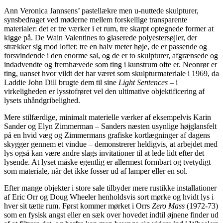
Ann Veronica Jannsens’ pastellækre men u-nuttede skulpturer,
synsbedraget ved møderne mellem forskellige transparente
materialer: det er tre værker i et rum, tre skarpt optegnede former at
kigge på. De Wain Valentines to glaserede polyestersøjler, der
strækker sig mod loftet: tre en halv meter høje, de er passende og
forsvindende i den enorme sal, og de er to skulpturer, afgrænsede og
indadvendte og fremhævede som ting i kunstrum ofte er. Neonrør er
ting, uanset hvor vildt det har været som skulpturmateriale i 1969, da
Laddie John Dill brugte dem til sine
Light Sentences
– i
virkeligheden er lysstofrøret vel den ultimative objektificering af
lysets uhåndgribelighed.
Mere stilfærdige, minimalt materielle værker af eksempelvis Karin
Sander og Elyn Zimmerman – Sanders næsten usynlige højglansfelt
på en hvid væg og Zimmermans grafiske kortlægninger af dagens
skygger gennem et vindue – demonstrerer heldigvis, at arbejdet med
lys også kan være andre slags invitationer til at lede lidt efter det
lysende. At lyset måske egentlig er allermest formbart og tvetydigt
som materiale, når det ikke fosser ud af lamper eller en sol.
Efter mange objekter i store sale tilbyder mere rustikke installationer
af Eric Orr og Doug Wheeler henholdsvis sort mørke og hvidt lys i
hver sit tætte rum. Først kommer mørket i Orrs
Zero Mass
(1972-73)
som en fysisk angst eller en sæk over hovedet indtil øjnene finder ud