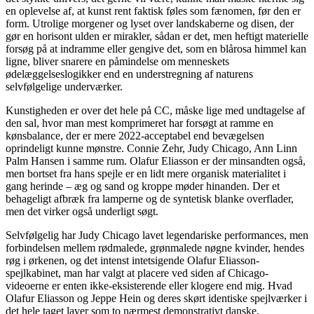
en oplevelse af, at kunst rent faktisk føles som fænomen, før den er
form. Utrolige morgener og lyset over landskaberne og disen, der
gør en horisont ulden er mirakler, sådan er det, men heftigt materielle
forsøg på at indramme eller gengive det, som en blårosa himmel kan
ligne, bliver snarere en påmindelse om menneskets
ødelæggelseslogikker end en understregning af naturens
selvfølgelige underværker.
Kunstigheden er over det hele på CC, måske lige med undtagelse af
den sal, hvor man mest komprimeret har forsøgt at ramme en
kønsbalance, der er mere 2022-acceptabel end bevægelsen
oprindeligt kunne mønstre. Connie Zehr, Judy Chicago, Ann Linn
Palm Hansen i samme rum. Olafur Eliasson er der minsandten også,
men bortset fra hans spejle er en lidt mere organisk materialitet i
gang herinde – æg og sand og kroppe møder hinanden. Der et
behageligt afbræk fra lamperne og de syntetisk blanke overflader,
men det virker også underligt søgt.
Selvfølgelig har Judy Chicago lavet legendariske performances, men
forbindelsen mellem rødmalede, grønmalede nøgne kvinder, hendes
røg i ørkenen, og det intenst intetsigende Olafur Eliasson-
spejlkabinet, man har valgt at placere ved siden af Chicago-
videoerne er enten ikke-eksisterende eller klogere end mig. Hvad
Olafur Eliasson og Jeppe Hein og deres skørt identiske spejlværker i
det hele taget laver som to nærmest demonstrativt danske,