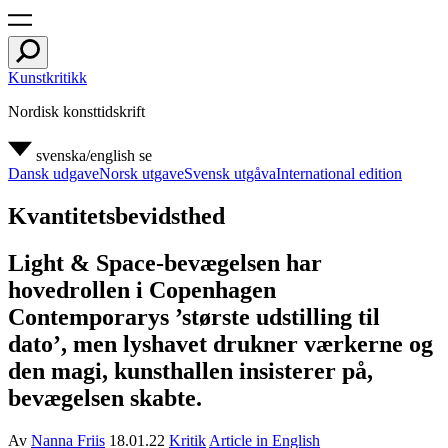
Kunstkritikk
Nordisk konsttidskrift
svenska/english
se
Dansk udgave
Norsk utgave
Svensk utgåva
International edition
Kvantitetsbevidsthed
Light & Space-bevægelsen har
hovedrollen i Copenhagen
Contemporarys ’største udstilling til
dato’, men lyshavet drukner værkerne og
den magi, kunsthallen insisterer på,
bevægelsen skabte.
Av
Nanna Friis
18.01.22
Kritik
Article in English