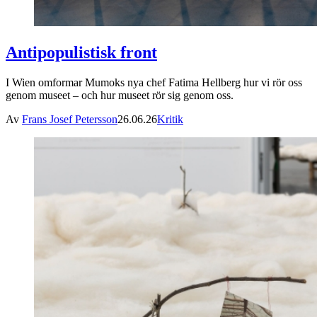
Antipopulistisk front
I Wien omformar Mumoks nya chef Fatima Hellberg hur vi rör oss
genom museet – och hur museet rör sig genom oss.
Av
Frans Josef Petersson
26.06.26
Kritik