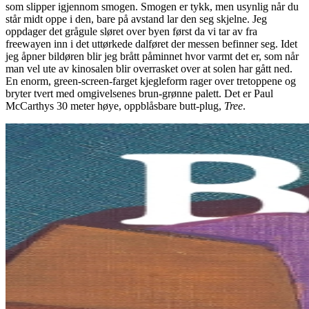
som slipper igjennom smogen. Smogen er tykk, men usynlig når du
står midt oppe i den, bare på avstand lar den seg skjelne. Jeg
oppdager det grågule sløret over byen først da vi tar av fra
freewayen inn i det uttørkede dalføret der messen befinner seg. Idet
jeg åpner bildøren blir jeg brått påminnet hvor varmt det er, som når
man vel ute av kinosalen blir overrasket over at solen har gått ned.
En enorm, green-screen-farget kjegleform rager over tretoppene og
bryter tvert med omgivelsenes brun-grønne palett. Det er Paul
McCarthys 30 meter høye, oppblåsbare butt-plug,
Tree
.