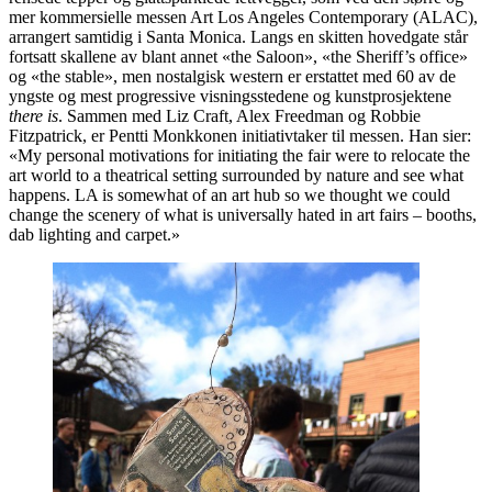
mer kommersielle messen Art Los Angeles Contemporary (ALAC),
arrangert samtidig i Santa Monica. Langs en skitten hovedgate står
fortsatt skallene av blant annet «the Saloon», «the Sheriff’s office»
og «the stable», men nostalgisk western er erstattet med 60 av de
yngste og mest progressive visningsstedene og kunstprosjektene
there is
. Sammen med Liz Craft, Alex Freedman og Robbie
Fitzpatrick, er Pentti Monkkonen initiativtaker til messen. Han sier:
«My personal motivations for initiating the fair were to relocate the
art world to a theatrical setting surrounded by nature and see what
happens. LA is somewhat of an art hub so we thought we could
change the scenery of what is universally hated in art fairs – booths,
dab lighting and carpet.»