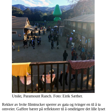
Utsikt, Paramount Ranch. Foto: Eirik Sæther.
Rekker av hvite filmtrucker sperrer av gata og tvinger en til å ta
omveier. Gaffere bærer på reflektorer til å omdirigere det lille lyset