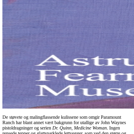
De støvete og malingflassende kulissene som omgir Paramount
Ranch har blant annet vært bakgrunn for utallige av John Waynes
pistoldragninger og serien
Dr. Quinn, Medicine Woman
. Ingen
rensede tepper og glattsparklede lettvegger, som ved den større og