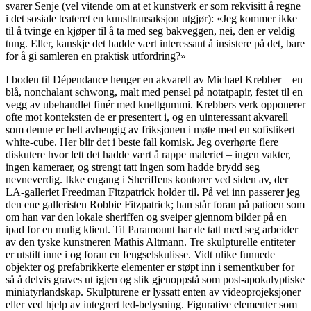
svarer Senje (vel vitende om at et kunstverk er som rekvisitt å regne
i det sosiale teateret en kunsttransaksjon utgjør): «Jeg kommer ikke
til å tvinge en kjøper til å ta med seg bakveggen, nei, den er veldig
tung. Eller, kanskje det hadde vært interessant å insistere på det, bare
for å gi samleren en praktisk utfordring?»
I boden til Dépendance henger en akvarell av Michael Krebber – en
blå, nonchalant schwong, malt med pensel på notatpapir, festet til en
vegg av ubehandlet finér med knettgummi. Krebbers verk opponerer
ofte mot konteksten de er presentert i, og en uinteressant akvarell
som denne er helt avhengig av friksjonen i møte med en sofistikert
white-cube. Her blir det i beste fall komisk. Jeg overhørte flere
diskutere hvor lett det hadde vært å rappe maleriet – ingen vakter,
ingen kameraer, og strengt tatt ingen som hadde brydd seg
nevneverdig. Ikke engang i Sheriffens kontorer ved siden av, der
LA-galleriet Freedman Fitzpatrick holder til. På vei inn passerer jeg
den ene galleristen Robbie Fitzpatrick; han står foran på patioen som
om han var den lokale sheriffen og sveiper gjennom bilder på en
ipad for en mulig klient. Til Paramount har de tatt med seg arbeider
av den tyske kunstneren Mathis Altmann. Tre skulpturelle entiteter
er utstilt inne i og foran en fengselskulisse. Vidt ulike funnede
objekter og prefabrikkerte elementer er støpt inn i sementkuber for
så å delvis graves ut igjen og slik gjenoppstå som post-apokalyptiske
miniatyrlandskap. Skulpturene er lyssatt enten av videoprojeksjoner
eller ved hjelp av integrert led-belysning. Figurative elementer som