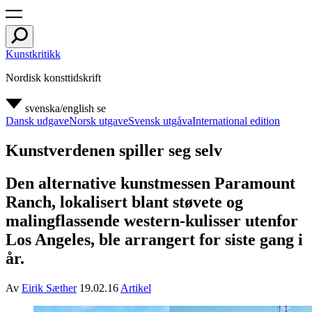
Kunstkritikk
Nordisk konsttidskrift
svenska/english
se
Dansk udgave
Norsk utgave
Svensk utgåva
International edition
Kunstverdenen spiller seg selv
Den alternative kunstmessen Paramount
Ranch, lokalisert blant støvete og
malingflassende western-kulisser utenfor
Los Angeles, ble arrangert for siste gang i
år.
Av
Eirik Sæther
19.02.16
Artikel