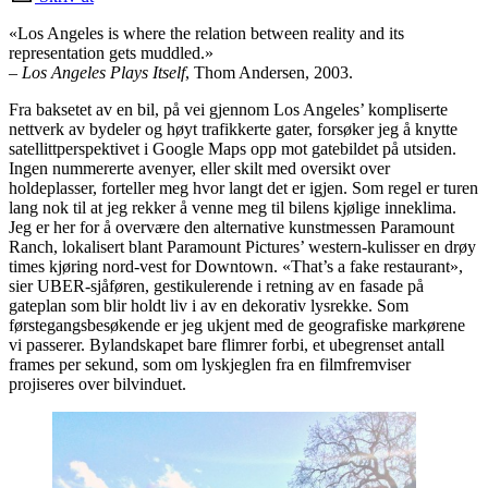
«Los Angeles is where the relation between reality and its
representation gets muddled.»
– Los Angeles Plays Itself
, Thom Andersen, 2003.
Fra baksetet av en bil, på vei gjennom Los Angeles’ kompliserte
nettverk av bydeler og høyt trafikkerte gater, forsøker jeg å knytte
satellittperspektivet i Google Maps opp mot gatebildet på utsiden.
Ingen nummererte avenyer, eller skilt med oversikt over
holdeplasser, forteller meg hvor langt det er igjen. Som regel er turen
lang nok til at jeg rekker å venne meg til bilens kjølige inneklima.
Jeg er her for å overvære den alternative kunstmessen Paramount
Ranch, lokalisert blant Paramount Pictures’ western-kulisser en drøy
times kjøring nord-vest for Downtown. «That’s a fake restaurant»,
sier UBER-sjåføren, gestikulerende i retning av en fasade på
gateplan som blir holdt liv i av en dekorativ lysrekke. Som
førstegangsbesøkende er jeg ukjent med de geografiske markørene
vi passerer. Bylandskapet bare flimrer forbi, et ubegrenset antall
frames per sekund, som om lyskjeglen fra en filmfremviser
projiseres over bilvinduet.