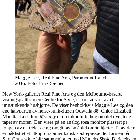
Maggie Lee, Real Fine Arts, Paramount Ranch,
2016. Foto: Eirik Sæther.
New York-galleriet Real Fine Arts og den Melbourne-baserte
visningsplattformen Centre for Style, er kun adskilt av et
urinstinkende hushjørne. De viser henholdsvis Maggie Lee og den
ene halvparten av noise-punk-duoen Odwalla 88, Chloé Elizabeth
Maratta. Lees film
Mommy
er en intim fortelling om det uventede
tapet av moren. Den vises på en analog rosa monitor plassert på
toppen av en trekasse og omgitt av små dekorerte hjerter. Et av dem
er påklistret et utklipp fra amerikansk sladrepresse der formen på
Suri Cruises kne blir sammenlignet med Munchs
Skrik
. Bildeteksten: