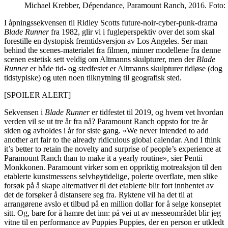
Michael Krebber, Dépendance, Paramount Ranch, 2016. Foto: E
I åpningssekvensen til Ridley Scotts future-noir-cyber-punk-drama
Blade Runner
fra 1982, glir vi i fugleperspektiv over det som skal
forestille en dystopisk fremtidsversjon av Los Angeles. Ser man
behind the scenes-materialet fra filmen, minner modellene fra denne
scenen estetisk sett veldig om Altmanns skulpturer, men der
Blade
Runner
er både tid- og stedfestet er Altmanns skulpturer tidløse (dog
tidstypiske) og uten noen tilknytning til geografisk sted.
[SPOILER ALERT]
Sekvensen i
Blade Runner
er tidfestet til 2019, og hvem vet hvordan
verden vil se ut tre år fra nå? Paramount Ranch oppsto for tre år
siden og avholdes i år for siste gang. «We never intended to add
another art fair to the already ridiculous global calendar. And I think
it’s better to retain the novelty and surprise of people’s experience at
Paramount Ranch than to make it a yearly routine», sier Pentii
Monkkonen. Paramount virker som en oppriktig motreaksjon til den
etablerte kunstmessens selvhøytidelige, polerte overflate, men slike
forsøk på å skape alternativer til det etablerte blir fort innhentet av
det de forsøker å distansere seg fra. Ryktene vil ha det til at
arrangørene avslo et tilbud på en million dollar for å selge konseptet
sitt. Og, bare for å hamre det inn: på vei ut av messeområdet blir jeg
vitne til en performance av Puppies Puppies, der en person er utkledt