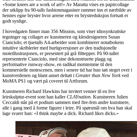
«Some knees are a work of art!» Av Maratta vises en papircollage
der utklipp fra 90-talls fashionmagasiner rammer inn et nærbilde av
hennes egne bryster hvor arrene etter en brystreduksjon fortsatt er
godt synlige.
I hovedgaten finner man 356 Mission, som viser idiosynkratiske
tegninger og collager av kunstneren og klesdesigneren Susan
Cianciolo; et tjuetalls A4-arbeider som kombinerer notatbokens
intuitive skriblerier med hurtigversjoner av den tradisjonelle
moteillustrasjonen, er presentert på grå filttepper. På 90-tallet
representerte Cianciolo, med sine dekonstruerte plagg og
performative runway-show, en radikal motstemme til den
kommersielle motescenen, men i senere tid har hun tatt steget over i
kunstverdenen og blant annet deltatt i
Greater than New York
ved
MoMA PS1 og vært på coveret til Artforum.
Kunstneren Richard Hawkins har invitert venner til en live
leirskulptur-event som han kaller
CLAYnation
. Kunstneren Julien
Ceccaldi står på et podium sammen med fire-fem andre kunstnere,
alle i gang med å forme figurer i leire. På spørsmål om hva han skal
lage svarer han: «I think maybe a dick. Richard likes dicks.»