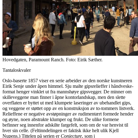
Hovedgaten, Paramount Ranch. Foto: Eirik Sæther.
Tantaloskvaler
Oslo-baserte 1857 viser en serie arbeider av den norske kunstneren
Eirik Senje under åpen himmel. Sju malte gipsrelieffer i håndveske-
format henger vinklet ut fra mannshøye gipsvegger. De minner om
skilleveggene man finner i åpne kontorlandskap, men den slette
overflaten er byttet ut med klumpete laseringer av ubehandlet gips,
og veggene er støttet opp av en konstruksjon av to-tommers listverk.
Relieffene er negative avstøpninger av rudimentært formede hender
og øyne, noen abstrakte klumper og frukt. De ulike formene
befinner seg innenfor adskilte fargefelt, som om de var henvist til
hver sin celle. (Feltinndelingen er faktisk ikke helt ulik Kjell
Nupens.) Tittelen på serien er
Conjecture
, som i