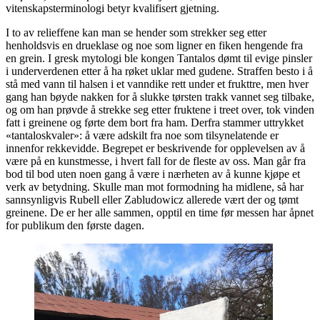
vitenskapsterminologi betyr kvalifisert gjetning.
I to av relieffene kan man se hender som strekker seg etter
henholdsvis en drueklase og noe som ligner en fiken hengende fra
en grein. I gresk mytologi ble kongen Tantalos dømt til evige pinsler
i underverdenen etter å ha røket uklar med gudene. Straffen besto i å
stå med vann til halsen i et vanndike rett under et frukttre, men hver
gang han bøyde nakken for å slukke tørsten trakk vannet seg tilbake,
og om han prøvde å strekke seg etter fruktene i treet over, tok vinden
fatt i greinene og førte dem bort fra ham. Derfra stammer uttrykket
«tantaloskvaler»: å være adskilt fra noe som tilsynelatende er
innenfor rekkevidde. Begrepet er beskrivende for opplevelsen av å
være på en kunstmesse, i hvert fall for de fleste av oss. Man går fra
bod til bod uten noen gang å være i nærheten av å kunne kjøpe et
verk av betydning. Skulle man mot formodning ha midlene, så har
sannsynligvis Rubell eller Zabludowicz allerede vært der og tømt
greinene. De er her alle sammen, opptil en time før messen har åpnet
for publikum den første dagen.