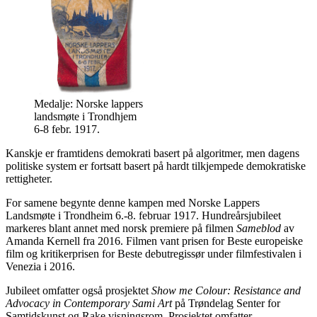
Medalje: Norske lappers
landsmøte i Trondhjem
6-8 febr. 1917.
Kanskje er framtidens demokrati basert på algoritmer, men dagens
politiske system er fortsatt basert på hardt tilkjempede demokratiske
rettigheter.
For samene begynte denne kampen med Norske Lappers
Landsmøte i Trondheim 6.-8. februar 1917. Hundreårsjubileet
markeres blant annet med norsk premiere på filmen
Sameblod
av
Amanda Kernell fra 2016. Filmen vant prisen for Beste europeiske
film og kritikerprisen for Beste debutregissør under filmfestivalen i
Venezia i 2016.
Jubileet omfatter også prosjektet
Show me Colour: Resistance and
Advocacy in Contemporary Sami Art
på Trøndelag Senter for
Samtidskunst og Rake visningsrom. Prosjektet omfatter