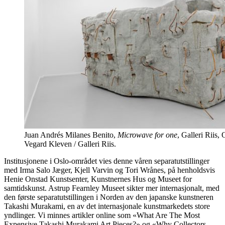
Juan Andrés Milanes Benito,
Microwave for one
, Galleri Riis, 
Vegard Kleven / Galleri Riis.
Institusjonene i Oslo-området vies denne våren separatutstillinger
med Irma Salo Jæger, Kjell Varvin og Tori Wrånes, på henholdsvis
Henie Onstad Kunstsenter, Kunstnernes Hus og Museet for
samtidskunst. Astrup Fearnley Museet sikter mer internasjonalt, med
den første separatutstillingen i Norden av den japanske kunstneren
Takashi Murakami, en av det internasjonale kunstmarkedets store
yndlinger. Vi minnes artikler online som «What Are The Most
Expensive Takashi Murakami Art Pieces?» og «Why Collectors