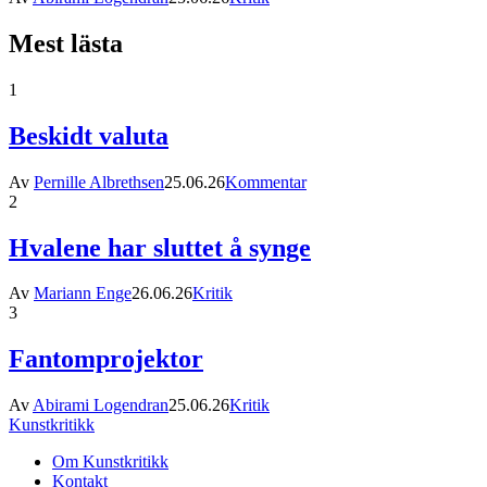
Mest lästa
1
Beskidt valuta
Av
Pernille Albrethsen
25.06.26
Kommentar
2
Hvalene har sluttet å synge
Av
Mariann Enge
26.06.26
Kritik
3
Fantomprojektor
Av
Abirami Logendran
25.06.26
Kritik
Kunstkritikk
Om Kunstkritikk
Kontakt