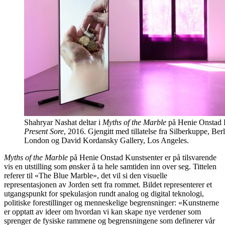
Shahryar Nashat deltar i
Myths of the Marble
på Henie Onstad K
Present Sore
, 2016. Gjengitt med tillatelse fra Silberkuppe, Ber
London og David Kordansky Gallery, Los Angeles.
Myths of the Marble
på Henie Onstad Kunstsenter er på tilsvarende
vis en utstilling som ønsker å ta hele samtiden inn over seg. Tittelen
referer til «The Blue Marble», det vil si den visuelle
representasjonen av Jorden sett fra rommet. Bildet representerer et
utgangspunkt for spekulasjon rundt analog og digital teknologi,
politiske forestillinger og menneskelige begrensninger: «Kunstnerne
er opptatt av ideer om hvordan vi kan skape nye verdener som
sprenger de fysiske rammene og begrensningene som definerer vår