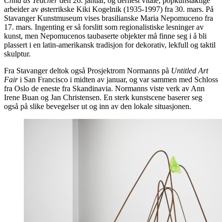
Child as Teacher
den 26. januar, og dernest vitale, popkunstaktige
arbeider av østerrikske Kiki Kogelnik (1935-1997) fra 30. mars. På
Stavanger Kunstmuseum vises brasilianske Maria Nepomuceno fra
17. mars. Ingenting er så forslitt som regionalistiske lesninger av
kunst, men Nepomucenos taubaserte objekter må finne seg i å bli
plassert i en latin-amerikansk tradisjon for dekorativ, lekfull og taktil
skulptur.
Fra Stavanger deltok også Prosjektrom Normanns på
Untitled Art
Fair
i San Francisco i midten av januar, og var sammen med Schloss
fra Oslo de eneste fra Skandinavia. Normanns viste verk av Ann
Irene Buan og Jan Christensen. En sterk kunstscene baserer seg
også på slike bevegelser ut og inn av den lokale situasjonen.