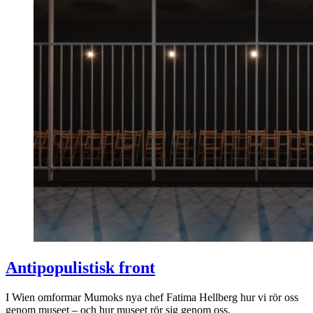
Antipopulistisk front
I Wien omformar Mumoks nya chef Fatima Hellberg hur vi rör oss
genom museet – och hur museet rör sig genom oss.