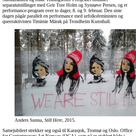
separatutstillinger med Geir Tore Holm og Synnøve Persen, og et
performance-program over to dager, 8. og 9. februar. Den siste
dagen pågår parallelt en performance med urfolksfeministen og
queeraktivisten Timimie Märak på Trondheim Kunsthall.
Anders Sunna,
Still Here
, 2015.
Samejubileet strekker seg også til Karasjok, Tromsø og Oslo. Office
for Contemporary Art Norway (OCA), som nå er etablert både i