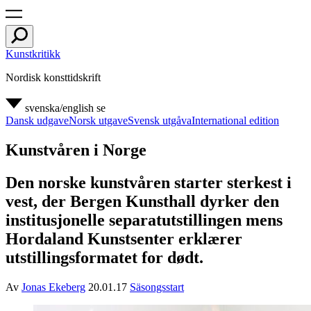
Kunstkritikk
Nordisk konsttidskrift
svenska/english
se
Dansk udgave
Norsk utgave
Svensk utgåva
International edition
Kunstvåren i Norge
Den norske kunstvåren starter sterkest i
vest, der Bergen Kunsthall dyrker den
institusjonelle separatutstillingen mens
Hordaland Kunstsenter erklærer
utstillingsformatet for dødt.
Av
Jonas Ekeberg
20.01.17
Säsongsstart