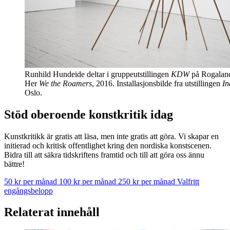
Runhild Hundeide deltar i gruppeutstillingen
KDW
på Rogaland
Her
We the Roamers
, 2016. Installasjonsbilde fra utstillingen
In
Oslo.
Stöd oberoende konstkritik idag
Kunstkritikk är gratis att läsa, men inte gratis att göra. Vi skapar en
initierad och kritisk offentlighet kring den nordiska konstscenen.
Bidra till att säkra tidskriftens framtid och till att göra oss ännu
bättre!
50 kr per månad
100 kr per månad
250 kr per månad
Valfritt
engångsbelopp
Relaterat innehåll