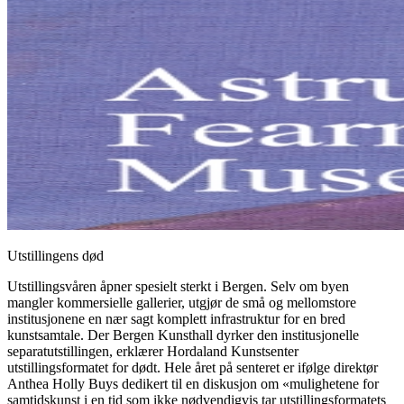
Utstillingens død
Utstillingsvåren åpner spesielt sterkt i Bergen. Selv om byen
mangler kommersielle gallerier, utgjør de små og mellomstore
institusjonene en nær sagt komplett infrastruktur for en bred
kunstsamtale. Der Bergen Kunsthall dyrker den institusjonelle
separatutstillingen, erklærer Hordaland Kunstsenter
utstillingsformatet for dødt. Hele året på senteret er ifølge direktør
Anthea Holly Buys dedikert til en diskusjon om «mulighetene for
samtidskunst i en tid som ikke nødvendigvis tar utstillingsformatets