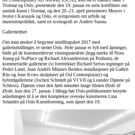
Tromsø og Oslo, presenterte den 19. januar en serie kortfilmer om
samisk kunst i Tromsø, og den 20.-21. april presenteres
Museer i
brann
i Karasjok og Oslo, et symposium om urfolk og
museumspolitikk, samt en scenografi av Anders Sunna.
Galleritetthet
Om man ønsker å begynne utstillingsåret 2017 med
galleriutstillinger, er stedet Oslo. Hele januar er fylt med åpninger,
både på de kunstnerdrevne visningsstedene (legg merke til Nora
Joung på NoPlace og Richard Alexandersson på Podium), de
kommersielle galleriene (vi foretrekker Richard Serras tegninger på
Peder Lund, Juan Andrés Milanes Benitos installasjoner på Galleri
Riis og Jone Kvies skulpturer på Osl Contemporary) og
hybridgalleriene (Jochen Schmidt på VI VII og Leander Djønne på
Schloss). Djønne viser den førti minutter lange filmen
Øyde til
Øyde
, kun den 27. januar. I tillegg bør Oslo-publikummet benytte
anledningen til å se den komplekse svenske kunstneren Lina
Selander på Oslo Kunstforening, som åpnet den 19.