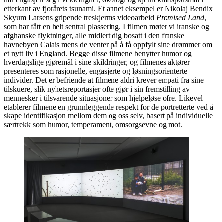
etterkant av fjorårets tsunami. Et annet eksempel er Nikolaj Bendix
Skyum Larsens gripende treskjerms videoarbeid
Promised Land
,
som har fått en helt sentral plassering. I filmen møter vi iranske og
afghanske flyktninger, alle midlertidig bosatt i den franske
havnebyen Calais mens de venter på å få oppfylt sine drømmer om
et nytt liv i England. Begge disse filmene benytter humor og
hverdagslige gjøremål i sine skildringer, og filmenes aktører
presenteres som rasjonelle, engasjerte og løsningsorienterte
individer. Det er befriende at filmene aldri krever empati fra sine
tilskuere, slik nyhetsreportasjer ofte gjør i sin fremstilling av
mennesker i tilsvarende situasjoner som hjelpeløse ofre. Likevel
etablerer filmene en grunnleggende respekt for de portretterte ved å
skape identifikasjon mellom dem og oss selv, basert på individuelle
særtrekk som humor, temperament, omsorgsevne og mot.