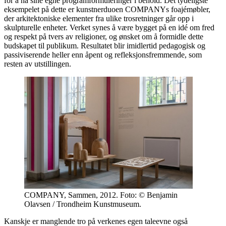
for å ha sine egne programformuleringer i behold. Det tydeligste
eksempelet på dette er kunstnerduoen COMPANYs foajémøbler,
der arkitektoniske elementer fra ulike trosretninger går opp i
skulpturelle enheter. Verket synes å være bygget på en idé om fred
og respekt på tvers av religioner, og ønsket om å formidle dette
budskapet til publikum. Resultatet blir imidlertid pedagogisk og
passiviserende heller enn åpent og refleksjonsfremmende, som
resten av utstillingen.
COMPANY, Sammen, 2012. Foto: © Benjamin
Olavsen / Trondheim Kunstmuseum.
Kanskje er manglende tro på verkenes egen taleevne også