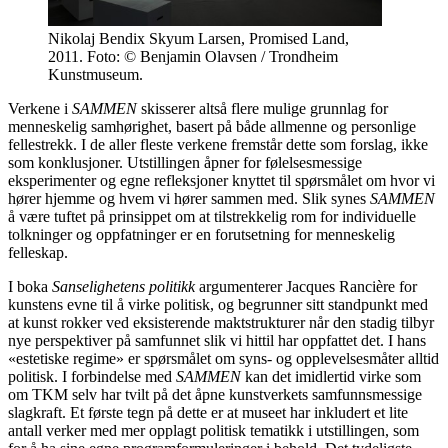
Nikolaj Bendix Skyum Larsen, Promised Land,
2011. Foto: © Benjamin Olavsen / Trondheim
Kunstmuseum.
Verkene i
SAMMEN
skisserer altså flere mulige grunnlag for
menneskelig samhørighet, basert på både allmenne og personlige
fellestrekk. I de aller fleste verkene fremstår dette som forslag, ikke
som konklusjoner. Utstillingen åpner for følelsesmessige
eksperimenter og egne refleksjoner knyttet til spørsmålet om hvor vi
hører hjemme og hvem vi hører sammen med. Slik synes
SAMMEN
å være tuftet på prinsippet om at tilstrekkelig rom for individuelle
tolkninger og oppfatninger er en forutsetning for menneskelig
felleskap.
I boka
Sanselighetens politikk
argumenterer Jacques Rancière for
kunstens evne til å virke politisk, og begrunner sitt standpunkt med
at kunst rokker ved eksisterende maktstrukturer når den stadig tilbyr
nye perspektiver på samfunnet slik vi hittil har oppfattet det. I hans
«estetiske regime» er spørsmålet om syns- og opplevelsesmåter alltid
politisk. I forbindelse med
SAMMEN
kan det imidlertid virke som
om TKM selv har tvilt på det åpne kunstverkets samfunnsmessige
slagkraft. Et første tegn på dette er at museet har inkludert et lite
antall verker med mer opplagt politisk tematikk i utstillingen, som