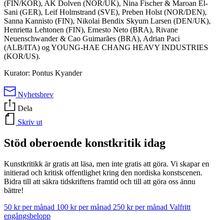
(FIN/KOR), AK Dolven (NOR/UK), Nina Fischer & Maroan El-
Sani (GER), Leif Holmstrand (SVE), Preben Holst (NOR/DEN),
Sanna Kannisto (FIN), Nikolai Bendix Skyum Larsen (DEN/UK),
Henrietta Lehtonen (FIN), Ernesto Neto (BRA), Rivane
Neuenschwander & Cao Guimarães (BRA), Adrian Paci
(ALB/ITA) og YOUNG-HAE CHANG HEAVY INDUSTRIES
(KOR/US).
Kurator: Pontus Kyander
Nyhetsbrev
Dela
Skriv ut
Stöd oberoende konstkritik idag
Kunstkritikk är gratis att läsa, men inte gratis att göra. Vi skapar en
initierad och kritisk offentlighet kring den nordiska konstscenen.
Bidra till att säkra tidskriftens framtid och till att göra oss ännu
bättre!
50 kr per månad
100 kr per månad
250 kr per månad
Valfritt
engångsbelopp