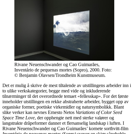
Rivane Neuenschwander og Cao Guimarães,
Inventário de pequenas mortes (Sopro), 2000. Foto:
© Benjamin Olavsen/Trondheim Kunstmuseum.
Det er mulig å skrive de mest tiltalende av utstillingens arbeider inn i
to ulike verkskategorier, begge med vide og inkluderende
tilnærminger til det overordnede temaet «fellesskap». For det første
inneholder utstillingen en rekke abstraherte arbeider, bygget opp av
organiske former, poetiske virkemidler og natursymbolikk. Blant
slike verker kan nevnes Ernesto Netos
Variations of Color Seed
Space Time Love
, der opphengte nett med sterke valører og
langstrakte dråpeformer danner et flersanselig landskap i luften. I
Rivane Neuenschwander og Cao Guimarães’ kornete sorthvitt-film
Inventário de pequenas mortes (Sopro)
svever en skjør såpeboble