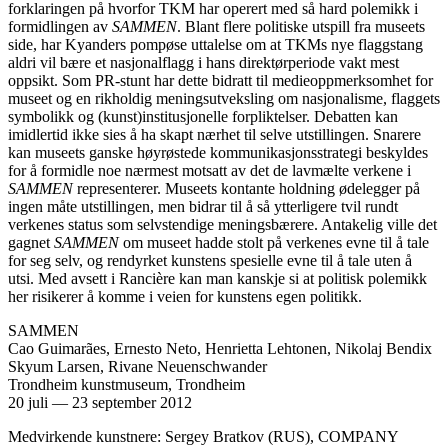
forklaringen på hvorfor TKM har operert med så hard polemikk i
formidlingen av
SAMMEN
. Blant flere politiske utspill fra museets
side, har Kyanders pompøse uttalelse om at TKMs nye flaggstang
aldri vil bære et nasjonalflagg i hans direktørperiode vakt mest
oppsikt. Som PR-stunt har dette bidratt til medieoppmerksomhet for
museet og en rikholdig meningsutveksling om nasjonalisme, flaggets
symbolikk og (kunst)institusjonelle forpliktelser. Debatten kan
imidlertid ikke sies å ha skapt nærhet til selve utstillingen. Snarere
kan museets ganske høyrøstede kommunikasjonsstrategi beskyldes
for å formidle noe nærmest motsatt av det de lavmælte verkene i
SAMMEN
representerer. Museets kontante holdning ødelegger på
ingen måte utstillingen, men bidrar til å så ytterligere tvil rundt
verkenes status som selvstendige meningsbærere. Antakelig ville det
gagnet
SAMMEN
om museet hadde stolt på verkenes evne til å tale
for seg selv, og rendyrket kunstens spesielle evne til å tale uten å
utsi. Med avsett i Rancière kan man kanskje si at politisk polemikk
her risikerer å komme i veien for kunstens egen politikk.
SAMMEN
Cao Guimarães, Ernesto Neto, Henrietta Lehtonen, Nikolaj Bendix
Skyum Larsen, Rivane Neuenschwander
Trondheim kunstmuseum, Trondheim
20 juli
—
23 september 2012
Medvirkende kunstnere: Sergey Bratkov (RUS), COMPANY