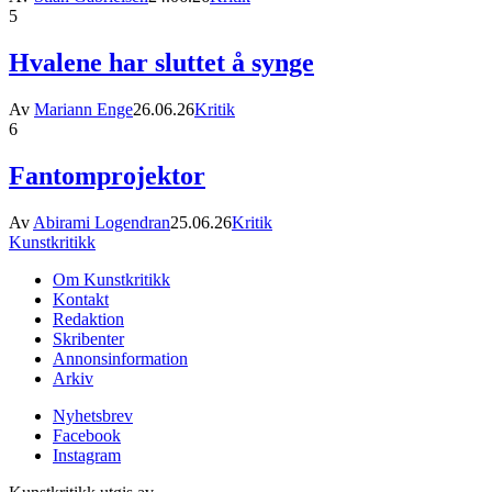
5
Hvalene har sluttet å synge
Av
Mariann Enge
26.06.26
Kritik
6
Fantomprojektor
Av
Abirami Logendran
25.06.26
Kritik
Kunstkritikk
Om Kunstkritikk
Kontakt
Redaktion
Skribenter
Annonsinformation
Arkiv
Nyhetsbrev
Facebook
Instagram