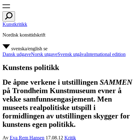
Kunstkritikk
Nordisk konsttidskrift
svenska/english
se
Dansk udgave
Norsk utgave
Svensk utgåva
International edition
Kunstens politikk
De åpne verkene i utstillingen
SAMMEN
på Trondheim Kunstmuseum evner å
vekke samfunnsengasjement. Men
museets realpolitiske utspill i
formidlingen av utstillingen skygger for
kunstens egen politikk.
Av
Eva Rem Hansen
17.08.12
Kritik