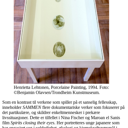
Henrietta Lehtonen, Porcelaine Painting, 1994. Foto:
©Benjamin Olavsen/Trondheim Kunstmuseum.
Som en kontrast til verkene som spiller på et sanselig fellesskap,
inneholder
SAMMEN
flere dokumentariske verker som fokuserer på
det partikulære, og skildrer enkeltmennesker i prekære
livssituasjoner. Dette er tilfellet i Nina Fischer og Maroan el Sanis
film
Spirits closing their eyes
. Her portretteres unge japanere som
har engasjert seg i veldedighet, økologi og kjernekraftspørsmål i