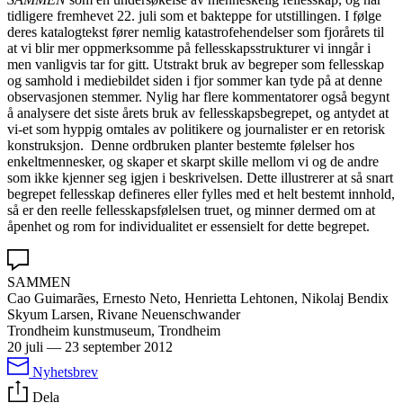
tidligere fremhevet 22. juli som et bakteppe for utstillingen. I følge
deres katalogtekst fører nemlig katastrofehendelser som fjorårets til
at vi blir mer oppmerksomme på fellesskapsstrukturer vi inngår i
men vanligvis tar for gitt. Utstrakt bruk av begreper som fellesskap
og samhold i mediebildet siden i fjor sommer kan tyde på at denne
observasjonen stemmer. Nylig har flere kommentatorer også begynt
å analysere det siste årets bruk av fellesskapsbegrepet, og antydet at
vi-et som hyppig omtales av politikere og journalister er en retorisk
konstruksjon. Denne ordbruken planter bestemte følelser hos
enkeltmennesker, og skaper et skarpt skille mellom vi og de andre
som ikke kjenner seg igjen i beskrivelsen. Dette illustrerer at så snart
begrepet fellesskap defineres eller fylles med et helt bestemt innhold,
så er den reelle fellesskapsfølelsen truet, og minner dermed om at
åpenhet og rom for individualitet er essensielt for dette begrepet.
SAMMEN
Cao Guimarães, Ernesto Neto, Henrietta Lehtonen, Nikolaj Bendix
Skyum Larsen, Rivane Neuenschwander
Trondheim kunstmuseum, Trondheim
20 juli
—
23 september 2012
Nyhetsbrev
Dela