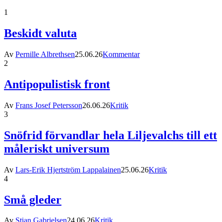
1
Beskidt valuta
Av
Pernille Albrethsen
25.06.26
Kommentar
2
Antipopulistisk front
Av
Frans Josef Petersson
26.06.26
Kritik
3
Snöfrid förvandlar hela Liljevalchs till ett
måleriskt universum
Av
Lars-Erik Hjertström Lappalainen
25.06.26
Kritik
4
Små gleder
Av
Stian Gabrielsen
24.06.26
Kritik