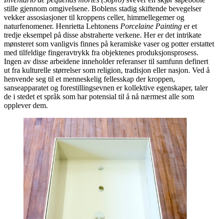
stille gjennom omgivelsene. Boblens stadig skiftende bevegelser
vekker assosiasjoner til kroppens celler, himmellegemer og
naturfenomener. Henrietta Lehtonens
Porcelaine Painting
er et
tredje eksempel på disse abstraherte verkene. Her er det intrikate
mønsteret som vanligvis finnes på keramiske vaser og potter erstattet
med tilfeldige fingeravtrykk fra objektenes produksjonsprosess.
Ingen av disse arbeidene inneholder referanser til samfunn definert
ut fra kulturelle størrelser som religion, tradisjon eller nasjon. Ved å
henvende seg til et menneskelig fellesskap der kroppen,
sanseapparatet og forestillingsevnen er kollektive egenskaper, taler
de i stedet et språk som har potensial til å nå nærmest alle som
opplever dem.