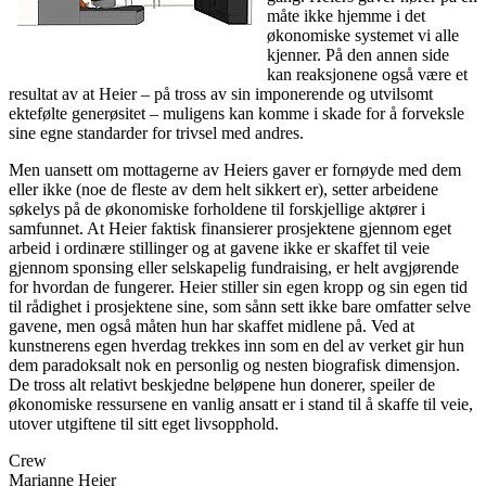
måte ikke hjemme i det
økonomiske systemet vi alle
kjenner. På den annen side
kan reaksjonene også være et
resultat av at Heier – på tross av sin imponerende og utvilsomt
ektefølte generøsitet – muligens kan komme i skade for å forveksle
sine egne standarder for trivsel med andres.
Men uansett om mottagerne av Heiers gaver er fornøyde med dem
eller ikke (noe de fleste av dem helt sikkert er), setter arbeidene
søkelys på de økonomiske forholdene til forskjellige aktører i
samfunnet. At Heier faktisk finansierer prosjektene gjennom eget
arbeid i ordinære stillinger og at gavene ikke er skaffet til veie
gjennom sponsing eller selskapelig fundraising, er helt avgjørende
for hvordan de fungerer. Heier stiller sin egen kropp og sin egen tid
til rådighet i prosjektene sine, som sånn sett ikke bare omfatter selve
gavene, men også måten hun har skaffet midlene på. Ved at
kunstnerens egen hverdag trekkes inn som en del av verket gir hun
dem paradoksalt nok en personlig og nesten biografisk dimensjon.
De tross alt relativt beskjedne beløpene hun donerer, speiler de
økonomiske ressursene en vanlig ansatt er i stand til å skaffe til veie,
utover utgiftene til sitt eget livsopphold.
Crew
Marianne Heier