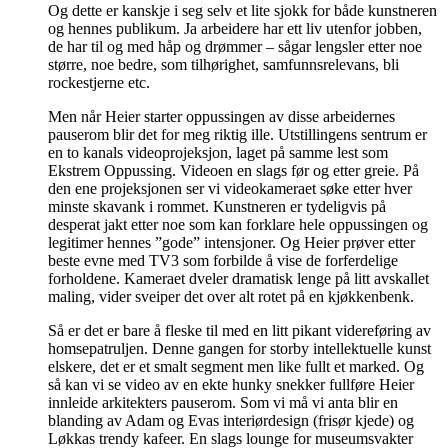
Og dette er kanskje i seg selv et lite sjokk for både kunstneren
og hennes publikum. Ja arbeidere har ett liv utenfor jobben,
de har til og med håp og drømmer – sågar lengsler etter noe
større, noe bedre, som tilhørighet, samfunnsrelevans, bli
rockestjerne etc.
Men når Heier starter oppussingen av disse arbeidernes
pauserom blir det for meg riktig ille. Utstillingens sentrum er
en to kanals videoprojeksjon, laget på samme lest som
Ekstrem Oppussing. Videoen en slags før og etter greie. På
den ene projeksjonen ser vi videokameraet søke etter hver
minste skavank i rommet. Kunstneren er tydeligvis på
desperat jakt etter noe som kan forklare hele oppussingen og
legitimer hennes ”gode” intensjoner. Og Heier prøver etter
beste evne med TV3 som forbilde å vise de forferdelige
forholdene. Kameraet dveler dramatisk lenge på litt avskallet
maling, vider sveiper det over alt rotet på en kjøkkenbenk.
Så er det er bare å fleske til med en litt pikant videreføring av
homsepatruljen. Denne gangen for storby intellektuelle kunst
elskere, det er et smalt segment men like fullt et marked. Og
så kan vi se video av en ekte hunky snekker fullføre Heier
innleide arkitekters pauserom. Som vi må vi anta blir en
blanding av Adam og Evas interiørdesign (frisør kjede) og
Løkkas trendy kafeer. En slags lounge for museumsvakter