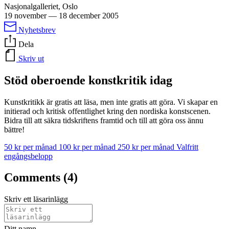
Nasjonalgalleriet, Oslo
19 november
—
18 december 2005
Nyhetsbrev
Dela
Skriv ut
Stöd oberoende konstkritik idag
Kunstkritikk är gratis att läsa, men inte gratis att göra. Vi skapar en
initierad och kritisk offentlighet kring den nordiska konstscenen.
Bidra till att säkra tidskriftens framtid och till att göra oss ännu
bättre!
50 kr per månad
100 kr per månad
250 kr per månad
Valfritt
engångsbelopp
Comments (4)
Skriv ett läsarinlägg
Ditt namn