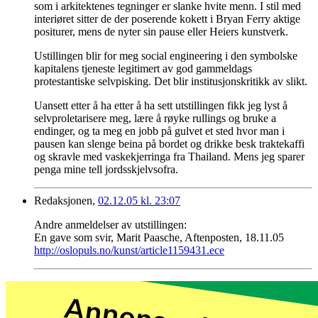
som i arkitektenes tegninger er slanke hvite menn. I stil med
interiøret sitter de der poserende kokett i Bryan Ferry aktige
positurer, mens de nyter sin pause eller Heiers kunstverk.
Ustillingen blir for meg social engineering i den symbolske
kapitalens tjeneste legitimert av god gammeldags
protestantiske selvpisking. Det blir institusjonskritikk av slikt.
Uansett etter å ha etter å ha sett utstillingen fikk jeg lyst å
selvproletarisere meg, lære å røyke rullings og bruke a
endinger, og ta meg en jobb på gulvet et sted hvor man i
pausen kan slenge beina på bordet og drikke besk traktekaffi
og skravle med vaskekjerringa fra Thailand. Mens jeg sparer
penga mine tell jordsskjelvsofra.
Redaksjonen,
02.12.05 kl. 23:07
Andre anmeldelser av utstillingen:
En gave som svir, Marit Paasche, Aftenposten, 18.11.05
http://oslopuls.no/kunst/article1159431.ece