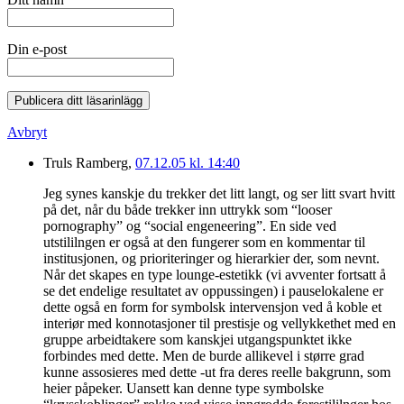
Din e-post
Publicera ditt läsarinlägg
Avbryt
Truls Ramberg,
07.12.05 kl. 14:40
Jeg synes kanskje du trekker det litt langt, og ser litt svart hvitt
på det, når du både trekker inn uttrykk som “looser
pornography” og “social engeneering”. En side ved
utstililngen er også at den fungerer som en kommentar til
institusjonen, og prioriteringer og hierarkier der, som nevnt.
Når det skapes en type lounge-estetikk (vi avventer fortsatt å
se det endelige resultatet av oppussingen) i pauselokalene er
dette også en form for symbolsk intervensjon ved å koble et
interiør med konnotasjoner til prestisje og vellykkethet med en
gruppe arbeidtakere som kanskjei utgangspunktet ikke
forbindes med dette. Men de burde allikevel i større grad
kunne assosieres med dette -ut fra deres reelle bakgrunn, som
heier påpeker. Uansett kan denne type symbolske