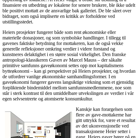
finansiere en utbedring av lokalene for senere brukere, ble ikke udelt
ble positivt mottatt av de ansvarlige bak galleriet. De ble såret over
bidraget, som også impliserte en kritikk av forholdene ved
utstillingsstedet.
Heiers prosjekter fungerer både som rent økonomiske eller
materielle donasjoner, og som symbolske handlinger. I tillegg til
gavenes faktiske betydning for mottakeren, kan de også vekke
generelle refleksjoner omkring verdier i videre forstand og
kunstneres delaktighet i en større sosial virkelighet. Den franske
antropologi-klassikeren
Gaven
av Marcel Mauss – der såkalte
primitive samfunns gaveøkonomi settes opp mot kapitalismens
bytteøkonomi – kan gi perspektiver på Heiers prosjekter, og hvordan
de utfordrer vanlige økonomiske samhandlingsformer. I en
gaveøkonomi fungerer gavens langsiktige virkning som et gjensidig
forpliktende bindemiddel mellom samfunnsmedlemmene, noe som
står i sterk kontrast til den umiddelbare utvekslingen av verdier i vår
egen selvsentrerte og atomiserte konsumkultur.
Kanskje kan forargelsen som
flere av gave-mottakerne har
gitt uttrykk for, være et resultat
av det ukonvensjonelle ved
transaksjonene Heier setter i
gang. Heiers gaver hører på en