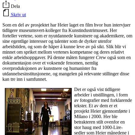
Dela
Skriv ut
Som en del av prosjektet har Heier laget en film hvor hun intervjuer
tidligere museumsvert-kolleger fra Kunstindustrimuseet. Her
forteller vertene, som er nyutdannede kunstnere og akademikere, om
sine egentlige interesser og talenter som de dyrker utenfor
arbeidstiden, og som de håper å kunne leve av på sikt. Slik blir vi
minnet om spriket mellom vertenes kompetanse og deres relativt
enkle arbeidsoppgaver. På denne måten fungerer
Crew
også som en
dokumentasjon over et voksende fenomen, nemlig
overproduksjonen av kunstnere og humanister fra
utdannelsesinstitusjonene, og mangelen på relevante stillinger disse
kan tre inn i samfunnet.
Det er også vist tidligere
arbeider i utstillingen, i form
av fotografier med forklarende
tekster. Et av dem er et
prosjekt Heier gjennomførte i
Milano i 2000. Her ble
betrakteren stilt ovenfor en
stor haug med 1000-Lire-
sedler som Heier månedene i