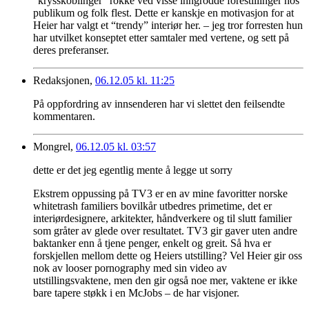
“krysskoblinger” rokke ved visse inngrodde forestililnger hos
publikum og folk flest. Dette er kanskje en motivasjon for at
Heier har valgt et “trendy” interiør her. – jeg tror forresten hun
har utvilket konseptet etter samtaler med vertene, og sett på
deres preferanser.
Redaksjonen,
06.12.05 kl. 11:25
På oppfordring av innsenderen har vi slettet den feilsendte
kommentaren.
Mongrel,
06.12.05 kl. 03:57
dette er det jeg egentlig mente å legge ut sorry
Ekstrem oppussing på TV3 er en av mine favoritter norske
whitetrash familiers bovilkår utbedres primetime, det er
interiørdesignere, arkitekter, håndverkere og til slutt familier
som gråter av glede over resultatet. TV3 gir gaver uten andre
baktanker enn å tjene penger, enkelt og greit. Så hva er
forskjellen mellom dette og Heiers utstilling? Vel Heier gir oss
nok av looser pornography med sin video av
utstillingsvaktene, men den gir også noe mer, vaktene er ikke
bare tapere støkk i en McJobs – de har visjoner.