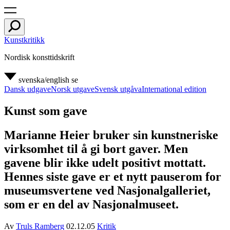
Kunstkritikk
Nordisk konsttidskrift
svenska/english
se
Dansk udgave
Norsk utgave
Svensk utgåva
International edition
Kunst som gave
Marianne Heier bruker sin kunstneriske
virksomhet til å gi bort gaver. Men
gavene blir ikke udelt positivt mottatt.
Hennes siste gave er et nytt pauserom for
museumsvertene ved Nasjonalgalleriet,
som er en del av Nasjonalmuseet.
Av
Truls Ramberg
02.12.05
Kritik