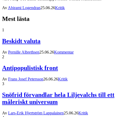
Av
Abirami Logendran
25.06.26
Kritik
Mest lästa
1
Beskidt valuta
Av
Pernille Albrethsen
25.06.26
Kommentar
2
Antipopulistisk front
Av
Frans Josef Petersson
26.06.26
Kritik
3
Snöfrid förvandlar hela Liljevalchs till ett
måleriskt universum
Av
Lars-Erik Hjertström Lappalainen
25.06.26
Kritik