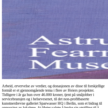
Arbeid, ervervelse av verdier, og donasjonen av disse til forskjellige
formål er et gjennomgående tema i flere av Heiers prosjekter.
Tidligere i år ga hun over 46.000 kroner, tjent på småjobber i
servicebransjen og i helsevesenet, til det non-profitbaserte
kunstnerdrevne galleriet Sparwasser HQ i Berlin, som et bidrag til
oppussing av lokalene. At Heier valgte å bruke sin utstilling til å