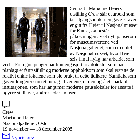
Sentralt i Marianne Heiers
utstilling
Crew
står et arbeid som
tar utgangspunkt i en gave. Gaven
er gitt fra Heier til Nasjonalmuseet
for Kunst, og består i
påkostningen av et nytt pauserom
for museumsvertene ved
Nasjonalgalleriet, som er en del
av Nasjonalmuseet, hvor Heier
selv inntil nylig har arbeidet som
vert.t. For egne penger har hun engasjert to arkitekter som har
planlagt et fantasifullt og moderne oppholdsom som skal erstatte de
relativt enkle lokalene som ble brukt til dette tidligere. Samtidig som
gaven fungerer som et bidrag til vertene, er den også et spark til
institusjonen, som har langt mer moderne pauselokaler for ansatte i
høyere stillinger, andre steder i museet.
Crew
Marianne Heier
Nasjonalgalleriet, Oslo
19 november
—
18 december 2005
Nyhetsbrev