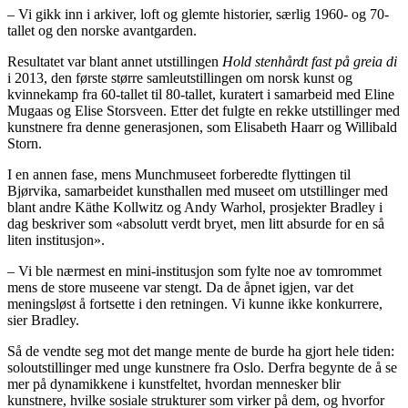
– Vi gikk inn i arkiver, loft og glemte historier, særlig 1960- og 70-
tallet og den norske avantgarden.
Resultatet var blant annet utstillingen
Hold stenhårdt fast på greia di
i 2013, den første større samleutstillingen om norsk kunst og
kvinnekamp fra 60-tallet til 80-tallet, kuratert i samarbeid med Eline
Mugaas og Elise Storsveen. Etter det fulgte en rekke utstillinger med
kunstnere fra denne generasjonen, som Elisabeth Haarr og Willibald
Storn.
I en annen fase, mens Munchmuseet forberedte flyttingen til
Bjørvika, samarbeidet kunsthallen med museet om utstillinger med
blant andre Käthe Kollwitz og Andy Warhol, prosjekter Bradley i
dag beskriver som «absolutt verdt bryet, men litt absurde for en så
liten institusjon».
– Vi ble nærmest en mini-institusjon som fylte noe av tomrommet
mens de store museene var stengt. Da de åpnet igjen, var det
meningsløst å fortsette i den retningen. Vi kunne ikke konkurrere,
sier Bradley.
Så de vendte seg mot det mange mente de burde ha gjort hele tiden:
soloutstillinger med unge kunstnere fra Oslo. Derfra begynte de å se
mer på dynamikkene i kunstfeltet, hvordan mennesker blir
kunstnere, hvilke sosiale strukturer som virker på dem, og hvorfor