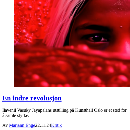
En indre revolusjon
Ilavenil Vasuky Jayapalans utstilling på Kunsthall Oslo er et sted for
å samle styrke.
Av
Mariann Enge
22.11.24
Kritik