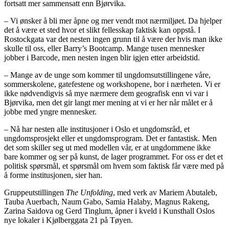
fortsatt mer sammensatt enn Bjørvika.
– Vi ønsker å bli mer åpne og mer vendt mot nærmiljøet. Da hjelper
det å være et sted hvor et slikt fellesskap faktisk kan oppstå. I
Rostockgata var det nesten ingen grunn til å være der hvis man ikke
skulle til oss, eller Barry’s Bootcamp. Mange tusen mennesker
jobber i Barcode, men nesten ingen blir igjen etter arbeidstid.
– Mange av de unge som kommer til ungdomsutstillingene våre,
sommerskolene, gatefestene og workshopene, bor i nærheten. Vi er
ikke nødvendigvis så mye nærmere dem geografisk enn vi var i
Bjørvika, men det gir langt mer mening at vi er her når målet er å
jobbe med yngre mennesker.
– Nå har nesten alle institusjoner i Oslo et ungdomsråd, et
ungdomsprosjekt eller et ungdomsprogram. Det er fantastisk. Men
det som skiller seg ut med modellen vår, er at ungdommene ikke
bare kommer og ser på kunst, de lager programmet. For oss er det et
politisk spørsmål, et spørsmål om hvem som faktisk får være med på
å forme institusjonen, sier han.
Gruppeutstillingen
The Unfolding
, med verk av Mariem Abutaleb,
Tauba Auerbach, Naum Gabo, Samia Halaby, Magnus Rakeng,
Zarina Saidova og Gerd Tinglum, åpner i kveld i Kunsthall Oslos
nye lokaler i Kjølberggata 21 på Tøyen.