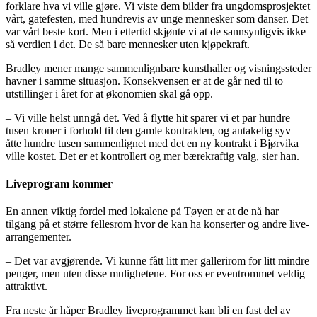
forklare hva vi ville gjøre. Vi viste dem bilder fra ungdomsprosjektet
vårt, gatefesten, med hundrevis av unge mennesker som danser. Det
var vårt beste kort. Men i ettertid skjønte vi at de sannsynligvis ikke
så verdien i det. De så bare mennesker uten kjøpekraft.
Bradley mener mange sammenlignbare kunsthaller og visningssteder
havner i samme situasjon. Konsekvensen er at de går ned til to
utstillinger i året for at økonomien skal gå opp.
– Vi ville helst unngå det. Ved å flytte hit sparer vi et par hundre
tusen kroner i forhold til den gamle kontrakten, og antakelig syv–
åtte hundre tusen sammenlignet med det en ny kontrakt i Bjørvika
ville kostet. Det er et kontrollert og mer bærekraftig valg, sier han.
Liveprogram kommer
En annen viktig fordel med lokalene på Tøyen er at de nå har
tilgang på et større fellesrom hvor de kan ha konserter og andre live-
arrangementer.
– Det var avgjørende. Vi kunne fått litt mer gallerirom for litt mindre
penger, men uten disse mulighetene. For oss er eventrommet veldig
attraktivt.
Fra neste år håper Bradley liveprogrammet kan bli en fast del av