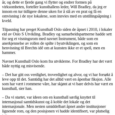
år, og dette er fjerde gang vi flytter og endrer formen på
virksomheten, forteller kunsthallens leder, Will Bradley, da jeg er
innom en tur tidligere denne uken for å slå av en prat og få en
omvisning i de nye lokalene, som innvies med en utstillingsåpning i
kveld.
Tilpasning har preget Kunsthall Oslo siden de åpnet i 2010, i lokaler
eid av Oslo S Utvikling. Bradley og samarbeidspartnerne hadde sett
for seg et visningsrom med navnet Instrument, både som en
anerkjennelse av rollen de spilte i byutviklingen, og som en
henvisning til Brechts idé om at kunsten ikke er et speil, men en
hammer.
Navnet Kunsthall Oslo kom fra utviklerne. For Bradley har det vært
både nyttig og misvisende.
– Det har gitt oss verdighet, troverdighet og alvor, og vi har forsøkt å
leve opp til det. Samtidig har det alltid vært en åpenbar fiksjon. Alle
som har vært i rommene våre, har skjønt at vi bare delvis har vært en
kunsthall, sier han.
– Da vi startet, var ideen om en kunsthall særlig knyttet til
internasjonal samtidskunst og å koble det lokale og det
internasjonale. Men nesten umiddelbart åpnet andre institusjoner
lignende rom, og den posisjonen vi hadde identifisert, var plutselig