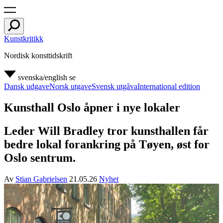
Kunstkritikk
Nordisk konsttidskrift
svenska/english
se
Dansk udgave
Norsk utgave
Svensk utgåva
International edition
Kunsthall Oslo åpner i nye lokaler
Leder Will Bradley tror kunsthallen får
bedre lokal forankring på Tøyen, øst for
Oslo sentrum.
Av
Stian Gabrielsen
21.05.26
Nyhet