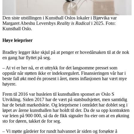
Den siste utstillingen i Kunsthall Oslos lokaler i Bjørvika var
Margaret Abeshu Leversbys
Reality is Radical
i 2025. Foto:
Kunsthall Oslo.
Høye leiepriser
Bradley legger ikke skjul på at penger er hovedårsaken til at de nok
en gang har flyttet på seg.
– At vi er her nå, er et uttrykk for det langsomme presset som
oppstår når støtten ikke er indeksregulert. Finansieringen vår har i
beste fall økt med én prosent i året, mens inflasjonen har vært mye
høyere.
Frem til 2016 var husleien til kunsthallen sponset av Oslo S
Utvikling. Siden 2017 har de vært på statsbudsjettet, men samtidig
har de betalt markedsleie. Og leieprisene i området har doblet seg i
løpet av årene kunsthallen har holdt til der. Da de sa opp kontrakten
var leien på 900 000, så da de fikk signaler fra eier om at en økning
sto for døren, takket de for seg.
– Vi møtte gårdeier for rundt halvannet år siden og forsøkte å