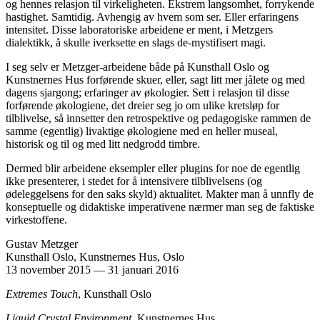
og hennes relasjon til virkeligheten. Ekstrem langsomhet, forrykende
hastighet. Samtidig. Avhengig av hvem som ser. Eller erfaringens
intensitet. Disse laboratoriske arbeidene er ment, i Metzgers
dialektikk, å skulle iverksette en slags de-mystifisert magi.
I seg selv er Metzger-arbeidene både på Kunsthall Oslo og
Kunstnernes Hus forførende skuer, eller, sagt litt mer jålete og med
dagens sjargong; erfaringer av økologier. Sett i relasjon til disse
forførende økologiene, det dreier seg jo om ulike kretsløp for
tilblivelse, så innsetter den retrospektive og pedagogiske rammen de
samme (egentlig) livaktige økologiene med en heller museal,
historisk og til og med litt nedgrodd timbre.
Dermed blir arbeidene eksempler eller plugins for noe de egentlig
ikke presenterer, i stedet for å intensivere tilblivelsens (og
ødeleggelsens for den saks skyld) aktualitet. Makter man å unnfly de
konseptuelle og didaktiske imperativene nærmer man seg de faktiske
virkestoffene.
Gustav Metzger
Kunsthall Oslo, Kunstnernes Hus, Oslo
13 november 2015
—
31 januari 2016
Extremes Touch
, Kunsthall Oslo
Liquid Crystal Environment,
Kunstnernes Hus