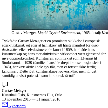
Gustav Metzger,
Liquid Crystal Environment
, 1965, detalj:
Kett
Tyskfødte Gustav Metzger er en prominent skikkelse i europeisk
etterkrigskunst, og etter at han skrev sitt første manifest for
auto-
destructive
eller selvdestruerende kunst i 1959, har både hans
kunstnerskap og hans mer aktivistiske virksomhet vært gjenstand for
mye oppmerksomhet. Kunstneren, som flyktet som 13-åring til
Storbritannia i 1939 (familien hans ble drept i konsentrasjonsleir i
1943), har vært aktiv i hele syv tiår, men er fortsatt ikke ferdig
kanonisert. Dette gjør kunstnerskapet uoversiktlig, men gir det
samtidig et visst potensial som kuratorisk råstoff.
Gustav Metzger
Kunsthall Oslo, Kunstnernes Hus, Oslo
13 november 2015
—
31 januari 2016
Nyhetsbrev