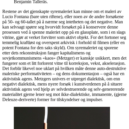
Benjamin Tallerås.
Restene av det gjenskapte syremaleriet kan minne om et maleri av
Lucio Fontana (bare uten riftene), eller noen av de andre forsøkene
på 50- og 60-tallet på å nærme seg intetheten og det negative. Man
kan selvsagt spørre seg hvorvidt forsøket på å konservere denne
prosessen ved å spenne maleriet opp på en glassplate, som i en slags
vitrine, gjør at verket forvitrer som aktivt objekt. For det fortoner seg
temmelig kraftløst og overspent arkivisk i forhold til filmen (eller en
potent Fontana for den saks skyld). Om syremaleriet og sporene
etter dets rekonstruksjon fanger kapitalismens og
sovjetkommunismens «kaos» (Metzger) er kanskje usikkert, men det
fungerer som et litt forlorent vitne til korreksjon, vekst, akselerasjon.
Det forblir likevel noe uklart på hvilken måte denne auto-destruktive
maleriske performativiteten – og dens dokumentasjon – også har en
aktivistisk agens. Metzgers univers er utpreget dialektisk, om enn
negativt dialektisk, mens nyere forsøk i kunstverdenen på å situere
aktivistisk agens ved hjelp av selvdestruerende og selv-genererende
materialitet gjerne lener seg mot ikke-dialektiske, immanente, (gjerne
Deleuze-deriverte) former for tilskyndelser og impulser.