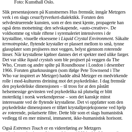
Foto: Kunsthall Oslo.
Slik presentasjonen på Kunstnernes Hus fremstår, inngår Metzgers
verk i en slags cesur/fyrverkeri-dialektikk. Foruten den
selvdestruerende kunsten, som er den mest kjente, propagerte han
også dens motsetning: den selvskapende, «auto-creative». De
voldsomme og vitale riftene i syremaleriet intensiveres i de
krystalline, visuelle eksessene i
Liquid Crystal Environment
. Såkalte
termotropiske
, flytende krystaller er plassert mellom to små, tynne
glassplater som projiseres mot veggen, belyst gjennom roterende
linser. Når krystallene kjølner dannes det et spekter med ulike farger.
Det var slike
liquid crystals
som ble projisert på veggen da The
Who, Cream og andre spilte på Roundhouse i London i desember
1966. Foruten gitarknusingen (som ifølge Pete Townsend i The
Who var inspirert av Metzger) hadde altså Metzger en medvirkende
rolle i mod-kulturens dreining mot det psykedeliske. I dag fremstår
den psykedeliske dimensjonen – til tross for at den påstått
helsemessige gevinsten ved psykedelika nå plutselig er blitt
moteriktig i norsk weekendpresse – som det kanskje minst
interessante ved de flytende krystallene. Det vi oppfatter som den
psykedeliske dimensjonen er tilført krystallprojeksjonene ved hjelp
av roterende, polariserte filtre. Dette blir som et slags humanistisk
vedlegg til en mer mineral, immanent, ikke-humanistisk horisont.
Også
Extremes Touch
er en videreføring av Metzgers