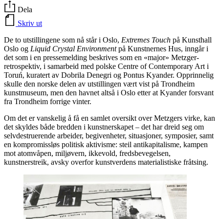
Dela
Skriv ut
De to utstillingene som nå står i Oslo,
Extremes Touch
på Kunsthall
Oslo og
Liquid Crystal Environment
på Kunstnernes Hus, inngår i
det som i en pressemelding beskrives som en «major» Metzger-
retrospektiv, i samarbeid med polske Centre of Contemporary Art i
Toruń, kuratert av Dobrila Denegri og Pontus Kyander. Opprinnelig
skulle den norske delen av utstillingen vært vist på Trondheim
kunstmuseum, men den havnet altså i Oslo etter at Kyander forsvant
fra Trondheim forrige vinter.
Om det er vanskelig å få en samlet oversikt over Metzgers virke, kan
det skyldes både bredden i kunstnerskapet – det har dreid seg om
selvdestruerende arbeider, begivenheter, situasjoner, symposier, samt
en kompromissløs politisk aktivisme: steil antikapitalisme, kampen
mot atomvåpen, miljøvern, ikkevold, fredsbevegelsen,
kunstnerstreik, avsky overfor kunstverdens materialistiske fråtsing.