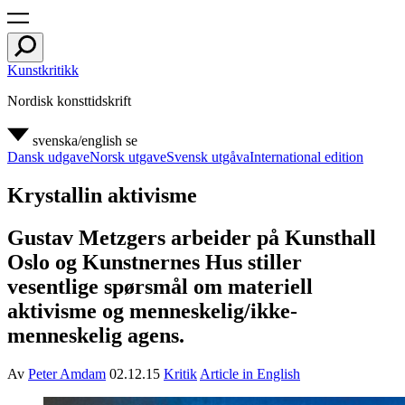
Kunstkritikk
Nordisk konsttidskrift
svenska/english
se
Dansk udgave
Norsk utgave
Svensk utgåva
International edition
Krystallin aktivisme
Gustav Metzgers arbeider på Kunsthall
Oslo og Kunstnernes Hus stiller
vesentlige spørsmål om materiell
aktivisme og menneskelig/ikke-
menneskelig agens.
Av
Peter Amdam
02.12.15
Kritik
Article in English