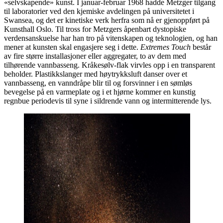
«selvskapende» kunst. I januar-februar 1968 hadde Metzger tilgang
til laboratorier ved den kjemiske avdelingen på universitetet i
Swansea, og det er kinetiske verk herfra som nå er gjenoppført på
Kunsthall Oslo. Til tross for Metzgers åpenbart dystopiske
verdensanskuelse har han tro på vitenskapen og teknologien, og han
mener at kunsten skal engasjere seg i dette.
Extremes Touch
består
av fire større installasjoner eller aggregater, to av dem med
tilhørende vannbasseng. Kråkesølv-flak virvles opp i en transparent
beholder. Plastikkslanger med høytrykksluft danser over et
vannbasseng, en vanndråpe blir til og forsvinner i en sømløs
bevegelse på en varmeplate og i et hjørne kommer en kunstig
regnbue periodevis til syne i sildrende vann og intermitterende lys.