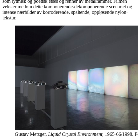
som rytmisk og poetisk etses og renner av metallrammer. Filmen
veksler mellom dette komponerende-dekomponerende scenariet og
intense nærbilder av korroderende, spaltende, oppløsende nylon-
tekstur.
Gustav Metzger,
Liquid Crystal Environment,
1965-66/1998. Fo