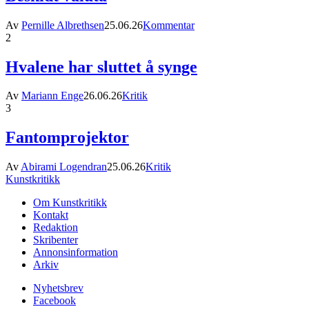
Av
Pernille Albrethsen
25.06.26
Kommentar
2
Hvalene har sluttet å synge
Av
Mariann Enge
26.06.26
Kritik
3
Fantomprojektor
Av
Abirami Logendran
25.06.26
Kritik
Kunstkritikk
Om Kunstkritikk
Kontakt
Redaktion
Skribenter
Annonsinformation
Arkiv
Nyhetsbrev
Facebook