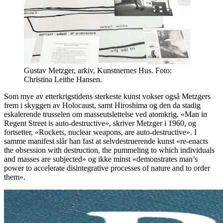
Gustav Metzger, arkiv, Kunstnernes Hus. Foto:
Christina Leithe Hansen.
Som mye av etterkrigstidens sterkeste kunst vokser også Metzgers
frem i skyggen av Holocaust, samt Hiroshima og den da stadig
eskalerende trusselen om masseutslettelse ved atomkrig. «Man in
Regent Street is auto-destructive», skriver Metzger i 1960, og
fortsetter, «Rockets, nuclear weapons, are auto-destructive». I
samme manifest slår han fast at selvdestruerende kunst «re-enacts
the obsession with destruction, the pummeling to which individuals
and masses are subjected» og ikke minst «demonstrates man’s
power to accelerate disintegrative processes of nature and to order
them».