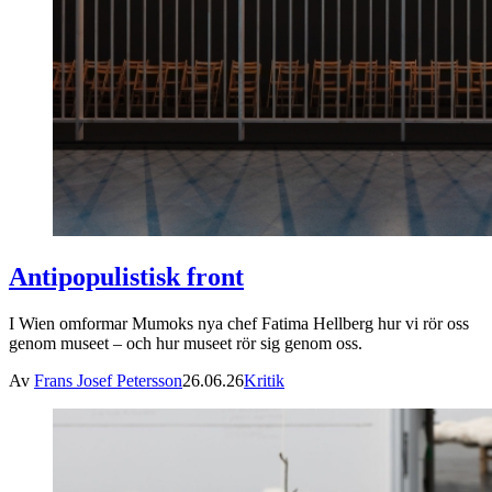
Antipopulistisk front
I Wien omformar Mumoks nya chef Fatima Hellberg hur vi rör oss
genom museet – och hur museet rör sig genom oss.
Av
Frans Josef Petersson
26.06.26
Kritik