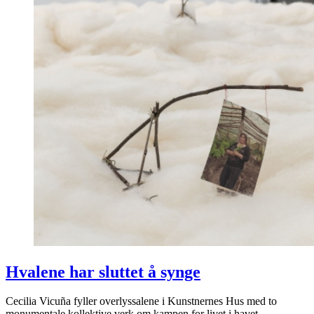
Hvalene har sluttet å synge
Cecilia Vicuña fyller overlyssalene i Kunstnernes Hus med to
monumentale kollektive verk om kampen for livet i havet.