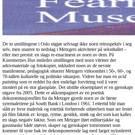
De to utstillingene i Oslo utgjør selvsagt ikke noen retrospektiv i seg
selv, men snarere to nedslag i Metzgers aktiviteter på sekstitallet –
eller mer presist: en slags re-enactment av noen av dem. På
Kunstnernes Hus innledes utstillingen med noen vitriner der
arkivmateriale og fotokopier, inkludert noen av de nevnte
manifestene, pedagogisk situerer Metzgers virksomhet i 50-, 60-, og
70-tallets kulturelle og politiske situasjon. Videre har man en
acid
painting
som er reddet fra den endelige forvitring ved å være
montert på en stor glassplate. Det utstilte eksemplaret er en gjenskapt
utgave fra 2005. Dette er akkompagnert av en poetisk
dokumentasjonsfilm fra da Metzger gjorde noen av de første
syremaleriene på South Bank i London i 1961. I ettertid blir man
slått av hvor malerisk og estetisk forførende utførelsen man ser festet
på film faktisk er: kropp, rytme, gestikk, strøk og det som kan kalles
en slags negativ faktur. Som om Metzger iført militærjakke og
gassmaske både utøver, skaper og gjenskaper tomrommet som
kommer til syne bak tre dekomponerende lag med farget nylonlerret