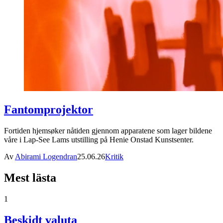
Fantomprojektor
Fortiden hjemsøker nåtiden gjennom apparatene som lager bildene
våre i Lap-See Lams utstilling på Henie Onstad Kunstsenter.
Av
Abirami Logendran
25.06.26
Kritik
Mest lästa
1
Beskidt valuta