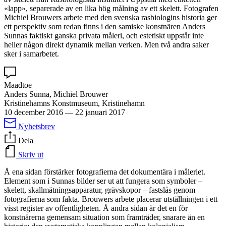
«lapp», separerade av en lika hög målning av ett skelett. Fotografen
Michiel Brouwers arbete med den svenska rasbiologins historia ger
ett perspektiv som redan finns i den samiske konstnären Anders
Sunnas faktiskt ganska privata måleri, och estetiskt uppstår inte
heller någon direkt dynamik mellan verken. Men två andra saker
sker i samarbetet.
Maadtoe
Anders Sunna, Michiel Brouwer
Kristinehamns Konstmuseum, Kristinehamn
10 december 2016
—
22 januari 2017
Nyhetsbrev
Dela
Skriv ut
Å ena sidan förstärker fotografierna det dokumentära i måleriet.
Element som i Sunnas bilder ser ut att fungera som symboler –
skelett, skallmätningsapparatur, grävskopor – fastslås genom
fotografierna som fakta. Brouwers arbete placerar utställningen i ett
visst register av offentligheten. Å andra sidan är det en för
konstnärerna gemensam situation som framträder, snarare än en