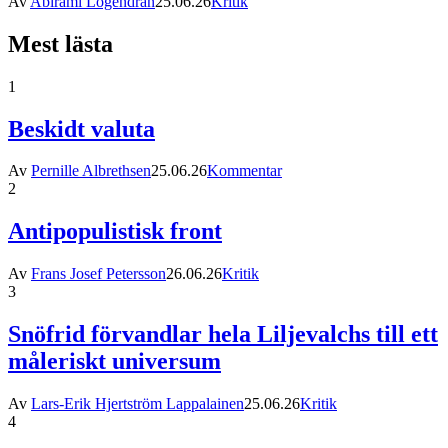
Av
Abirami Logendran
25.06.26
Kritik
Mest lästa
1
Beskidt valuta
Av
Pernille Albrethsen
25.06.26
Kommentar
2
Antipopulistisk front
Av
Frans Josef Petersson
26.06.26
Kritik
3
Snöfrid förvandlar hela Liljevalchs till ett
måleriskt universum
Av
Lars-Erik Hjertström Lappalainen
25.06.26
Kritik
4