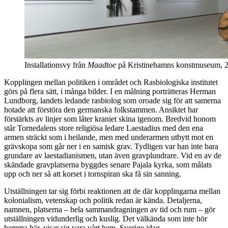
Installationsvy från
Maadtoe
på Kristinehamns konstmuseum, 
Kopplingen mellan politiken i området och Rasbiologiska institutet
görs på flera sätt, i många bilder. I en målning porträtteras Herman
Lundborg, landets ledande rasbiolog som oroade sig för att samerna
hotade att förstöra den germanska folkstammen. Ansiktet har
förstärkts av linjer som låter kraniet skina igenom. Bredvid honom
står Tornedalens store religiösa ledare Laestadius med den ena
armen sträckt som i heilande, men med underarmen utbytt mot en
grävskopa som går ner i en samisk grav. Tydligen var han inte bara
grundare av laestadianismen, utan även gravplundrare. Vid en av de
skändade gravplatserna byggdes senare Pajala kyrka, som målats
upp och ner så att korset i tornspiran ska få sin sanning.
Utställningen tar sig förbi reaktionen att de där kopplingarna mellan
kolonialism, vetenskap och politik redan är kända. Detaljerna,
namnen, platserna – hela sammandragningen av tid och rum – gör
utställningen vidunderlig och kuslig. Det välkända som inte hör
hemma här, visar sig vara vårt hem, Sverige idag.