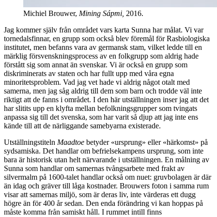
Michiel Brouwer,
Mining Sápmi,
2016.
Jag kommer själv från området vars karta Sunna har målat. Vi var
tornedalsfinnar, en grupp som också blev föremål för Rasbiologiska
institutet, men befanns vara av germansk stam, vilket ledde till en
märklig försvenskningsprocess av en folkgrupp som aldrig hade
förstått sig som annat än svenskar. Vi är också en grupp som
diskriminerats av staten och har fullt upp med våra egna
minoritetsproblem. Vad jag vet hade vi aldrig något otalt med
samerna, men jag såg aldrig till dem som barn och trodde väl inte
riktigt att de fanns i området. I den här utställningen inser jag att det
har slitits upp en klyfta mellan befolkningsgrupper som tvingats
anpassa sig till det svenska, som har varit så djup att jag inte ens
kände till att de närliggande samebyarna existerade.
Utställningstiteln
Maadtoe
betyder «ursprung» eller «härkomst» på
sydsamiska. Det handlar om befrielsekampens ursprung, som inte
bara är historisk utan helt närvarande i utställningen. En målning av
Sunna som handlar om samernas tvångsarbete med frakt av
silvermalm på 1600-talet handlar också om nuet: gruvbolagen är där
än idag och gräver till låga kostnader. Brouwers foton i samma rum
visar att samernas miljö, som är deras liv, inte värderas ett dugg
högre än för 400 år sedan. Den enda förändring vi kan hoppas på
måste komma från samiskt håll. I rummet intill finns