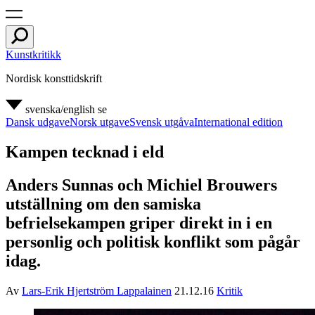
Kunstkritikk
Nordisk konsttidskrift
svenska/english
se
Dansk udgave
Norsk utgave
Svensk utgåva
International edition
Kampen tecknad i eld
Anders Sunnas och Michiel Brouwers
utställning om den samiska
befrielsekampen griper direkt in i en
personlig och politisk konflikt som pågår
idag.
Av
Lars-Erik Hjertström Lappalainen
21.12.16
Kritik