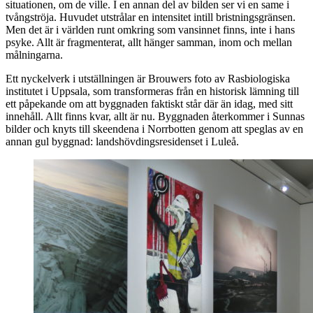
situationen, om de ville. I en annan del av bilden ser vi en same i
tvångströja. Huvudet utstrålar en intensitet intill bristningsgränsen.
Men det är i världen runt omkring som vansinnet finns, inte i hans
psyke. Allt är fragmenterat, allt hänger samman, inom och mellan
målningarna.
Ett nyckelverk i utställningen är Brouwers foto av Rasbiologiska
institutet i Uppsala, som transformeras från en historisk lämning till
ett påpekande om att byggnaden faktiskt står där än idag, med sitt
innehåll. Allt finns kvar, allt är nu. Byggnaden återkommer i Sunnas
bilder och knyts till skeendena i Norrbotten genom att speglas av en
annan gul byggnad: landshövdingsresidenset i Luleå.