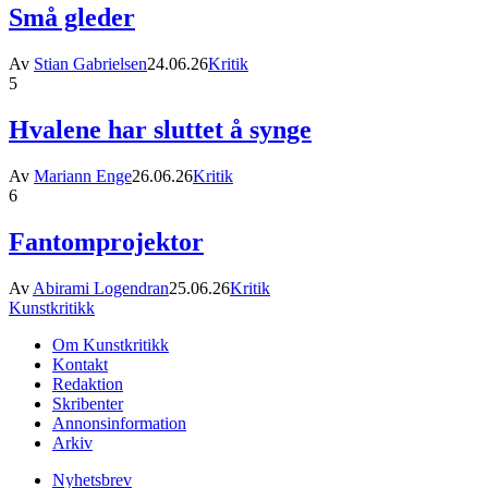
Små gleder
Av
Stian Gabrielsen
24.06.26
Kritik
5
Hvalene har sluttet å synge
Av
Mariann Enge
26.06.26
Kritik
6
Fantomprojektor
Av
Abirami Logendran
25.06.26
Kritik
Kunstkritikk
Om Kunstkritikk
Kontakt
Redaktion
Skribenter
Annonsinformation
Arkiv
Nyhetsbrev