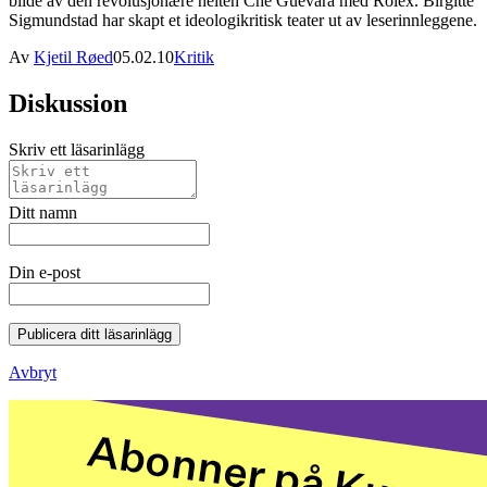
bilde av den revolusjonære helten Che Guevara med Rolex. Birgitte
Sigmundstad har skapt et ideologikritisk teater ut av leserinnleggene.
Av
Kjetil Røed
05.02.10
Kritik
Diskussion
Skriv ett läsarinlägg
Ditt namn
Din e-post
Publicera ditt läsarinlägg
Avbryt