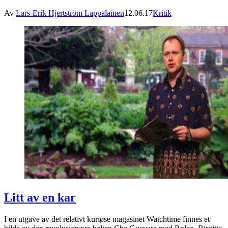
Av
Lars-Erik Hjertström Lappalainen
12.06.17
Kritik
Litt av en kar
I en utgave av det relativt kuriøse magasinet Watchtime finnes et