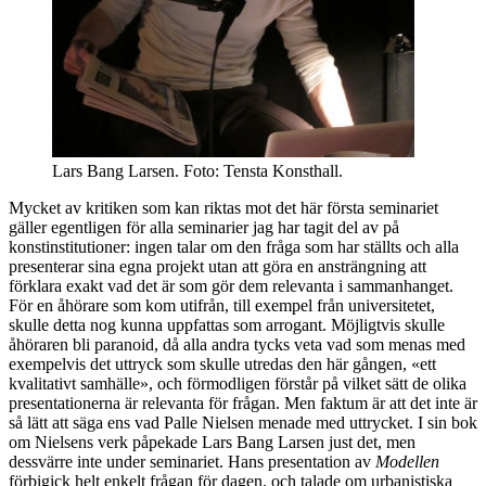
Lars Bang Larsen. Foto: Tensta Konsthall.
Mycket av kritiken som kan riktas mot det här första seminariet
gäller egentligen för alla seminarier jag har tagit del av på
konstinstitutioner: ingen talar om den fråga som har ställts och alla
presenterar sina egna projekt utan att göra en ansträngning att
förklara exakt vad det är som gör dem relevanta i sammanhanget.
För en åhörare som kom utifrån, till exempel från universitetet,
skulle detta nog kunna uppfattas som arrogant. Möjligtvis skulle
åhöraren bli paranoid, då alla andra tycks veta vad som menas med
exempelvis det uttryck som skulle utredas den här gången, «ett
kvalitativt samhälle», och förmodligen förstår på vilket sätt de olika
presentationerna är relevanta för frågan. Men faktum är att det inte är
så lätt att säga ens vad Palle Nielsen menade med uttrycket. I sin bok
om Nielsens verk påpekade Lars Bang Larsen just det, men
dessvärre inte under seminariet. Hans presentation av
Modellen
förbigick helt enkelt frågan för dagen, och talade om urbanistiska