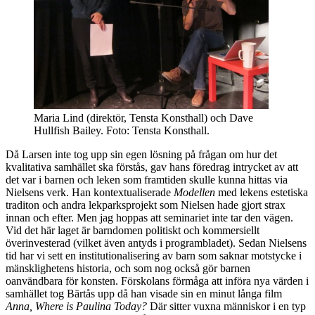
Maria Lind (direktör, Tensta Konsthall) och Dave
Hullfish Bailey. Foto: Tensta Konsthall.
Då Larsen inte tog upp sin egen lösning på frågan om hur det
kvalitativa samhället ska förstås, gav hans föredrag intrycket av att
det var i barnen och leken som framtiden skulle kunna hittas via
Nielsens verk. Han kontextualiserade
Modellen
med lekens estetiska
traditon och andra lekparksprojekt som Nielsen hade gjort strax
innan och efter. Men jag hoppas att seminariet inte tar den vägen.
Vid det här laget är barndomen politiskt och kommersiellt
överinvesterad (vilket även antyds i programbladet). Sedan Nielsens
tid har vi sett en institutionalisering av barn som saknar motstycke i
mänsklighetens historia, och som nog också gör barnen
oanvändbara för konsten. Förskolans förmåga att införa nya värden i
samhället tog Bärtås upp då han visade sin en minut långa film
Anna, Where is Paulina Today?
Där sitter vuxna människor i en typ