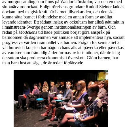
av morgonsamling som finns på Waldorf-förskolor, var och en med
sin «närvarodocka». Enligt rörelsens grundare Rudolf Steiner laddas
dockan med magisk kraft när barnet tillverkar den, och den ska
kunna sätta barnet i förbindelse med en annan form av andligt
levande identitet. Ett sådant inslag av ockultism har alltså gått rakt in
i mainstream-Sverige genom institutionaliseringen av barn. Och
redan på
Modellens
tid hade politiken börjat göra anspråk på
barndomen då daghemmen var ämnade att implementera nya, socialt
progressiva värden i samhället via barnen. Frågan för seminariet är
väl huruvida konsten har någon chans alls att påverka eller påverkas
av varelser som från tidig ålder formas av institutioner, där de idag
dessutom ska producera ekonomiskt överskott. Glöm barnen, har
man bara lust att säga, de är redan fördärvade.