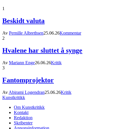
1
Beskidt valuta
Av
Pernille Albrethsen
25.06.26
Kommentar
2
Hvalene har sluttet å synge
Av
Mariann Enge
26.06.26
Kritik
3
Fantomprojektor
Av
Abirami Logendran
25.06.26
Kritik
Kunstkritikk
Om Kunstkritikk
Kontakt
Redaktion
Skribenter
Annonsinformation