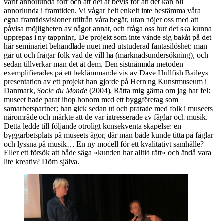
varit annorlunda förr och att det är bevis för att det kan bli
annorlunda i framtiden. Vi vågar helt enkelt inte bestämma våra
egna framtidsvisioner utifrån våra begär, utan nöjer oss med att
påvisa möjligheten av något annat, och fråga oss hur det ska kunna
upprepas i ny tappning. De projekt som inte vände sig bakåt på det
här seminariet behandlade nuet med utstuderad fantasilöshet: man
går ut och frågar folk vad de vill ha (marknadsundersökning), och
sedan tillverkar man det åt dem. Den sistnämnda metoden
exemplifierades på ett beklämmande vis av Dave Hullfish Baileys
presentation av ett projekt han gjorde på Herning Kunstmuseum i
Danmark,
Socle du Monde
(2004). Rätta mig gärna om jag har fel:
museet hade parat ihop honom med ett byggföretag som
samarbetspartner; han gick sedan ut och pratade med folk i museets
närområde och märkte att de var intresserade av fåglar och musik.
Detta ledde till följande otroligt konsekventa skapelse: en
byggarbetsplats på museets ägor, där man både kunde titta på fåglar
och lyssna på musik… En ny modell för ett kvalitativt samhälle?
Eller ett försök att både säga «kunden har alltid rätt» och ändå vara
lite kreativ? Döm själva.