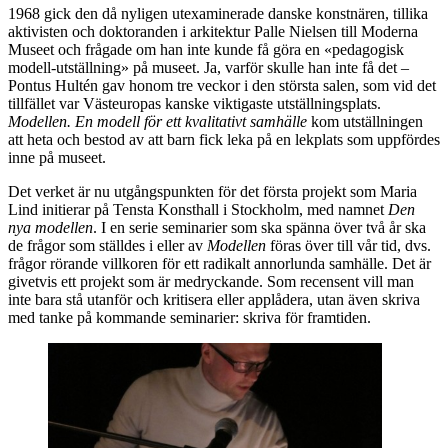
1968 gick den då nyligen utexaminerade danske konstnären, tillika
aktivisten och doktoranden i arkitektur Palle Nielsen till Moderna
Museet och frågade om han inte kunde få göra en «pedagogisk
modell-utställning» på museet. Ja, varför skulle han inte få det –
Pontus Hultén gav honom tre veckor i den största salen, som vid det
tillfället var Västeuropas kanske viktigaste utställningsplats.
Modellen. En modell för ett kvalitativt samhälle
kom utställningen
att heta och bestod av att barn fick leka på en lekplats som uppfördes
inne på museet.
Det verket är nu utgångspunkten för det första projekt som Maria
Lind initierar på Tensta Konsthall i Stockholm, med namnet
Den
nya modellen
. I en serie seminarier som ska spänna över två år ska
de frågor som ställdes i eller av
Modellen
föras över till vår tid, dvs.
frågor rörande villkoren för ett radikalt annorlunda samhälle. Det är
givetvis ett projekt som är medryckande. Som recensent vill man
inte bara stå utanför och kritisera eller applådera, utan även skriva
med tanke på kommande seminarier: skriva för framtiden.