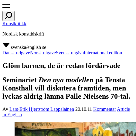
Kunstkritikk
Nordisk konsttidskrift
svenska/english
se
Dansk udgave
Norsk utgave
Svensk utgåva
International edition
Glöm barnen, de är redan fördärvade
Seminariet
Den nya modellen
på Tensta
Konsthall vill diskutera framtiden, men
lyckas aldrig lämna Palle Nielsens 70-tal.
Av
Lars-Erik Hjertström Lappalainen
20.10.11
Kommentar
Article
in English