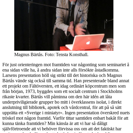
Magnus Bärtås. Foto: Tensta Konsthall.
För just orienteringen mot framtiden var någonting som seminariet å
ena sidan ville ha, å andra sidan inte alls försökte åstadkomma.
Larsens presentation höll sig strikt till det historiska och Magnus
Bärtås vände sig också till samma tid. Han presenterade bland annat
ett projekt om Fältöversten, ett idag ordinärt köpcentrum men som
från början, 1973, byggdes som ett socialt centrum i Stockholms
rikaste kvarter. Bärtås vill påminna om den här idén att låta
underpriviligierade grupper bo mitt i överklassens isolat, i direkt
anslutning till bibliotek, apotek och vårdcentral, för att på så sätt
upprätta ett «Sverige i miniatyr». Ingen presentation överskred nuets
tröskel mot någon framtid. Varför tittar samtiden enbart bakåt för att
kunna tänka framtiden? Min känsla är att vi har så dåligt
självförtroende att vi behöver förvissa oss om att det faktiskt har