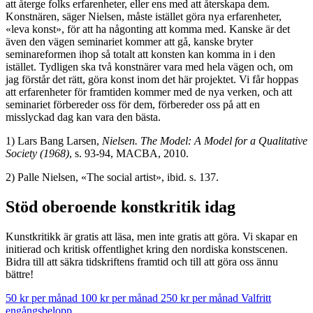
att återge folks erfarenheter, eller ens med att återskapa dem.
Konstnären, säger Nielsen, måste istället göra nya erfarenheter,
«leva konst», för att ha någonting att komma med. Kanske är det
även den vägen seminariet kommer att gå, kanske bryter
seminareformen ihop så totalt att konsten kan komma in i den
istället. Tydligen ska två konstnärer vara med hela vägen och, om
jag förstår det rätt, göra konst inom det här projektet. Vi får hoppas
att erfarenheter för framtiden kommer med de nya verken, och att
seminariet förbereder oss för dem, förbereder oss på att en
misslyckad dag kan vara den bästa.
1) Lars Bang Larsen,
Nielsen. The Model: A Model for a Qualitative
Society (1968)
, s. 93-94, MACBA, 2010.
2) Palle Nielsen, «The social artist», ibid. s. 137.
Stöd oberoende konstkritik idag
Kunstkritikk är gratis att läsa, men inte gratis att göra. Vi skapar en
initierad och kritisk offentlighet kring den nordiska konstscenen.
Bidra till att säkra tidskriftens framtid och till att göra oss ännu
bättre!
50 kr per månad
100 kr per månad
250 kr per månad
Valfritt
engångsbelopp