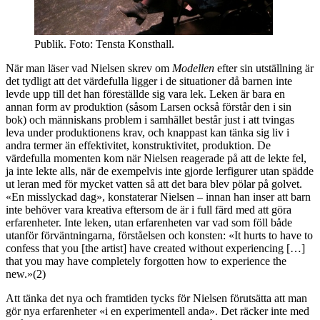
Publik. Foto: Tensta Konsthall.
När man läser vad Nielsen skrev om
Modellen
efter sin utställning är
det tydligt att det värdefulla ligger i de situationer då barnen inte
levde upp till det han föreställde sig vara lek. Leken är bara en
annan form av produktion (såsom Larsen också förstår den i sin
bok) och människans problem i samhället består just i att tvingas
leva under produktionens krav, och knappast kan tänka sig liv i
andra termer än effektivitet, konstruktivitet, produktion. De
värdefulla momenten kom när Nielsen reagerade på att de lekte fel,
ja inte lekte alls, när de exempelvis inte gjorde lerfigurer utan spädde
ut leran med för mycket vatten så att det bara blev pölar på golvet.
«En misslyckad dag», konstaterar Nielsen – innan han inser att barn
inte behöver vara kreativa eftersom de är i full färd med att göra
erfarenheter. Inte leken, utan erfarenheten var vad som föll både
utanför förväntningarna, förståelsen och konsten: «It hurts to have to
confess that you [the artist] have created without experiencing […]
that you may have completely forgotten how to experience the
new.»(2)
Att tänka det nya och framtiden tycks för Nielsen förutsätta att man
gör nya erfarenheter «i en experimentell anda». Det räcker inte med