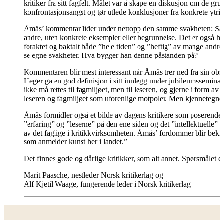
kritiker fra sitt fagfelt. Målet var å skape en diskusjon om de gr
konfrontasjonsangst og tør utlede konklusjoner fra konkrete ytr
Åmås’ kommentar lider under nettopp den samme svakheten: Samti
andre, uten konkrete eksempler eller begrunnelse. Det er også høy
foraktet og baktalt både ”hele tiden” og ”heftig” av mange andre
se egne svakheter. Hva bygger han denne påstanden på?
Kommentaren blir mest interessant når Åmås trer ned fra sin obse
Heger ga en god definisjon i sitt innlegg under jubileumssemina
ikke må rettes til fagmiljøet, men til leseren, og gjerne i form 
leseren og fagmiljøet som uforenlige motpoler. Men kjennetegnet
Åmås formidler også et bilde av dagens kritikere som poserend
”erfaring” og ”leserne” på den ene siden og det ”intellektuelle
av det faglige i kritikkvirksomheten. Åmås’ fordommer blir bekr
som anmelder kunst her i landet.”
Det finnes gode og dårlige kritikker, som alt annet. Spørsmålet e
Marit Paasche, nestleder Norsk kritikerlag og
Alf Kjetil Waage, fungerende leder i Norsk kritikerlag