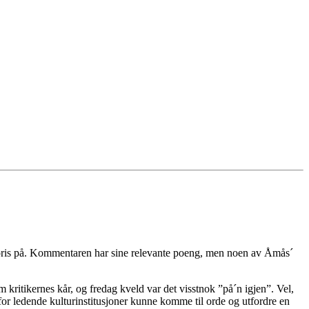
 pris på. Kommentaren har sine relevante poeng, men noen av Åmås´
ritikernes kår, og fredag kveld var det visstnok ”på´n igjen”. Vel,
for ledende kulturinstitusjoner kunne komme til orde og utfordre en