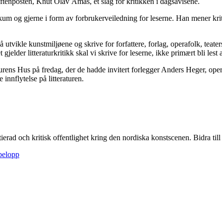
 Aftenposten, Knut Olav Åmås, et slag for kritikken i dagsavisene.
um og gjerne i form av forbrukerveiledning for leserne. Han mener kriti
il å utvikle kunstmiljøene og skrive for forfattere, forlag, operafolk, teat
jelder litteraturkritikk skal vi skrive for leserne, ikke primært bli lest 
aturens Hus på fredag, der de hadde invitert forlegger Anders Heger, op
innflytelse på litteraturen.
itierad och kritisk offentlighet kring den nordiska konstscenen. Bidra till a
sbelopp