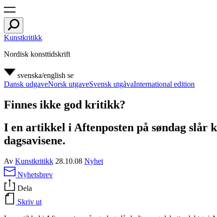
Kunstkritikk
Nordisk konsttidskrift
svenska/english
se
Dansk udgave
Norsk utgave
Svensk utgåva
International edition
Finnes ikke god kritikk?
I en artikkel i Aftenposten på søndag slår 
dagsavisene.
Av
Kunstkritikk
28.10.08
Nyhet
Nyhetsbrev
Dela
Skriv ut