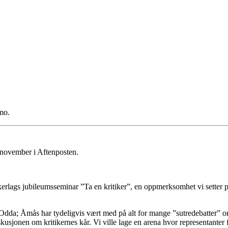
mo.
1. november i Aftenposten.
kerlags jubileumsseminar ”Ta en kritiker”, en oppmerksomhet vi setter
da; Åmås har tydeligvis vært med på alt for mange ”sutredebatter” om k
usjonen om kritikernes kår. Vi ville lage en arena hvor representanter 