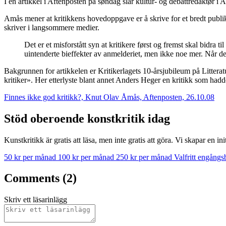
I en artikkel i Aftenposten på søndag slår kultur- og debattredaktør i
Amås mener at kritikkens hovedoppgave er å skrive for et bredt publik
skriver i langsommere medier.
Det er et misforstått syn at kritikere først og fremst skal bidra t
uintenderte bieffekter av anmelderiet, men ikke noe mer. Når det g
Bakgrunnen for artikkelen er Kritikerlagets 10-årsjubileum på Litter
kritiker». Her etterlyste blant annet Anders Heger en kritikk som hadde 
Finnes ikke god kritikk?, Knut Olav Åmås, Aftenposten, 26.10.08
Stöd oberoende konstkritik idag
Kunstkritikk är gratis att läsa, men inte gratis att göra. Vi skapar en in
50 kr per månad
100 kr per månad
250 kr per månad
Valfritt engång
Comments (2)
Skriv ett läsarinlägg