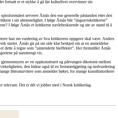
t fortsatt er et stykke å gå før kulturlivet overvinner sin
 spissformulert serverer Åmås den ene generelle påstanden etter den
itikere i sin alminnelighet. I følge Åmås blir ”dagsaviskritikerne”
erne? I følge Åmås er kritikerne navlebeskuende og ute av stand til å
enterer han sin vurdering av hva kritikerens oppgave skal være. Anders
erk starter. Åmås gir på sin side klar beskjed om at en anmeldelse
t, er dette å regne som ”uintenderte bieffekter”. Her fremstiller Åmås
goriene på uanstrengt vis.
ene gjennomsyres av en oppkonstruert og påtvungen dikotomi mellom
i virkeligheten, den bidrar også til en fremmedgjøring og nedvurdering
mange litteraturvitere som anmelder bøker, for mange kunsthistorikere
er relevant. Det er dét vi jobber med i Norsk kritikerlag.