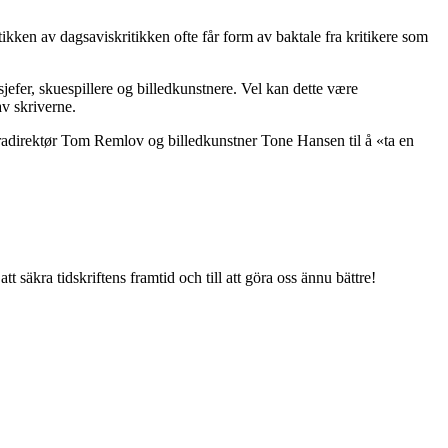
kken av dagsaviskritikken ofte får form av baktale fra kritikere som
ersjefer, skuespillere og billedkunstnere. Vel kan dette være
av skriverne.
eradirektør Tom Remlov og billedkunstner Tone Hansen til å «ta en
tt säkra tidskriftens framtid och till att göra oss ännu bättre!