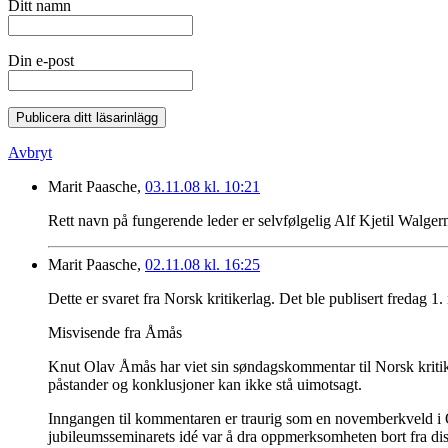
Ditt namn
Din e-post
Publicera ditt läsarinlägg
Avbryt
Marit Paasche,
03.11.08 kl. 10:21
Rett navn på fungerende leder er selvfølgelig Alf Kjetil Walger
Marit Paasche,
02.11.08 kl. 16:25
Dette er svaret fra Norsk kritikerlag. Det ble publisert fredag 
Misvisende fra Åmås
Knut Olav Åmås har viet sin søndagskommentar til Norsk kriti
påstander og konklusjoner kan ikke stå uimotsagt.
Inngangen til kommentaren er traurig som en novemberkveld i Od
jubileumsseminarets idé var å dra oppmerksomheten bort fra disk