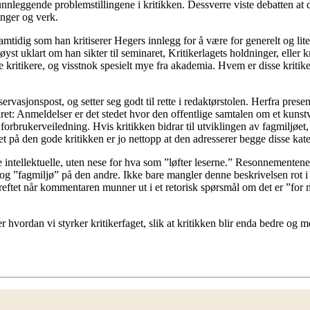
unnleggende problemstillingene i kritikken. Dessverre viste debatten at de
inger og verk.
dig som han kritiserer Hegers innlegg for å være for generelt og lite
st uklart om han sikter til seminaret, Kritikerlagets holdninger, eller kr
 kritikere, og visstnok spesielt mye fra akademia. Hvem er disse kritik
rvasjonspost, og setter seg godt til rette i redaktørstolen. Herfra pres
ret: Anmeldelser er det stedet hvor den offentlige samtalen om et kunstv
av forbrukerveiledning. Hvis kritikken bidrar til utviklingen av fagmiljøe
 på den gode kritikken er jo nettopp at den adresserer begge disse kate
e intellektuelle, uten nese for hva som ”løfter leserne.” Resonnement
” og ”fagmiljø” på den andre. Ikke bare mangler denne beskrivelsen rot 
eftet når kommentaren munner ut i et retorisk spørsmål om det er ”for 
r hvordan vi styrker kritikerfaget, slik at kritikken blir enda bedre og m