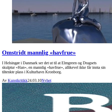
Omstridt mannlig «havfrue»
I Helsingør i Danmark ser det ut til at Elmgreen og Dragsets
skulptur «Han», en mannlig «havfrue», allikevel ikke får innta sin
tiltenkte plass i Kulturhavn Kronborg.
Av
Kunstkritikk
24.03.10
Nyhet