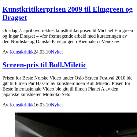
Kunstkritikerprisen 2009 til Elmgreen og
Dragset
Onsdag 7. april overrekkes kunstkritikerprisen til Michael Elmgreen
og Ingar Dragset – «for fremragende arbeid med kurateringen av
den Nordiske og Danske Paviljongen i Biennalen i Venezia».
Av
Kunstkritikk
24.03.10
Nyhet
Screen-pris til Bull.Miletic
Prisen for Beste Norske Video under Oslo Screen Festival 2010 ble
gitt til filmen Par Hasard av kunstnerduoen Bull.Miletic. Prisen for
Beste Internasjonale Video ble gitt til filmen Planet A av den
japanske kunstneren Momoko Seto.
Av
Kunstkritikk
16.03.10
Nyhet