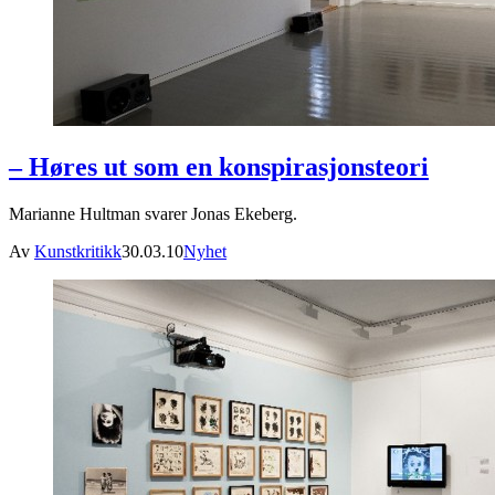
– Høres ut som en konspirasjonsteori
Marianne Hultman svarer Jonas Ekeberg.
Av
Kunstkritikk
30.03.10
Nyhet