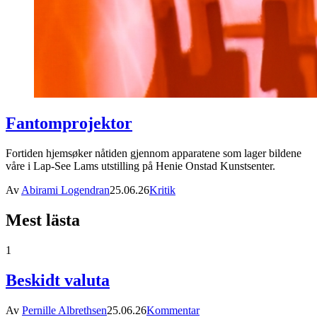
Fantomprojektor
Fortiden hjemsøker nåtiden gjennom apparatene som lager bildene
våre i Lap-See Lams utstilling på Henie Onstad Kunstsenter.
Av
Abirami Logendran
25.06.26
Kritik
Mest lästa
1
Beskidt valuta
Av
Pernille Albrethsen
25.06.26
Kommentar