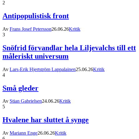
2
Antipopulistisk front
Av
Frans Josef Petersson
26.06.26
Kritik
3
Snöfrid förvandlar hela Liljevalchs till ett
måleriskt universum
Av
Lars-Erik Hjertström Lappalainen
25.06.26
Kritik
4
Små gleder
Av
Stian Gabrielsen
24.06.26
Kritik
5
Hvalene har sluttet å synge
Av
Mariann Enge
26.06.26
Kritik
6