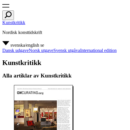
Kunstkritikk
Nordisk konsttidskrift
svenska/english
se
Dansk udgave
Norsk utgave
Svensk utgåva
International edition
Kunstkritikk
Alla artiklar av Kunstkritikk