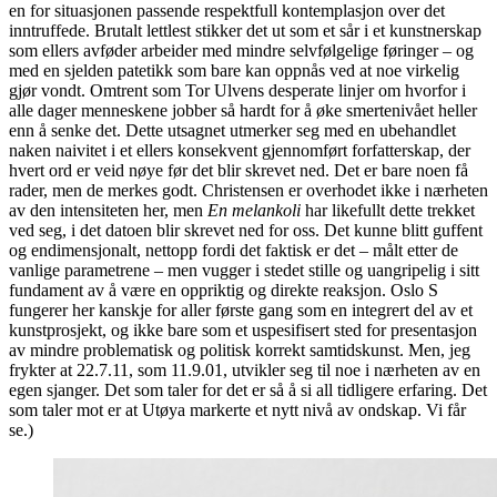
en for situasjonen passende respektfull kontemplasjon over det
inntruffede. Brutalt lettlest stikker det ut som et sår i et kunstnerskap
som ellers avføder arbeider med mindre selvfølgelige føringer – og
med en sjelden patetikk som bare kan oppnås ved at noe virkelig
gjør vondt. Omtrent som Tor Ulvens desperate linjer om hvorfor i
alle dager menneskene jobber så hardt for å øke smertenivået heller
enn å senke det. Dette utsagnet utmerker seg med en ubehandlet
naken naivitet i et ellers konsekvent gjennomført forfatterskap, der
hvert ord er veid nøye før det blir skrevet ned. Det er bare noen få
rader, men de merkes godt. Christensen er overhodet ikke i nærheten
av den intensiteten her, men
En melankoli
har likefullt dette trekket
ved seg, i det datoen blir skrevet ned for oss. Det kunne blitt guffent
og endimensjonalt, nettopp fordi det faktisk er det – målt etter de
vanlige parametrene – men vugger i stedet stille og uangripelig i sitt
fundament av å være en oppriktig og direkte reaksjon. Oslo S
fungerer her kanskje for aller første gang som en integrert del av et
kunstprosjekt, og ikke bare som et uspesifisert sted for presentasjon
av mindre problematisk og politisk korrekt samtidskunst. Men, jeg
frykter at 22.7.11, som 11.9.01, utvikler seg til noe i nærheten av en
egen sjanger. Det som taler for det er så å si all tidligere erfaring. Det
som taler mot er at Utøya markerte et nytt nivå av ondskap. Vi får
se.)