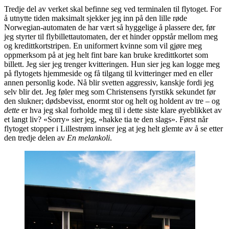
Tredje del av verket skal befinne seg ved terminalen til flytoget. For
å utnytte tiden maksimalt sjekker jeg inn på den lille røde
Norwegian-automaten de har vært så hyggelige å plassere der, før
jeg styrter til flybillettautomaten, der et hinder oppstår mellom meg
og kredittkortstripen. En uniformert kvinne som vil gjøre meg
oppmerksom på at jeg helt fint bare kan bruke kredittkortet som
billett. Jeg sier jeg trenger kvitteringen. Hun sier jeg kan logge meg
på flytogets hjemmeside og få tilgang til kvitteringer med en eller
annen personlig kode. Nå blir svetten aggressiv, kanskje fordi jeg
selv blir det. Jeg føler meg som Christensens fyrstikk sekundet før
den slukner; dødsbevisst, enormt stor og helt og holdent av tre – og
dette
er hva jeg skal forholde meg til i dette siste klare øyeblikket av
et langt liv? «Sorry» sier jeg, «hakke tia te den slags». Først når
flytoget stopper i Lillestrøm innser jeg at jeg helt glemte av å se etter
den tredje delen av
En melankoli
.