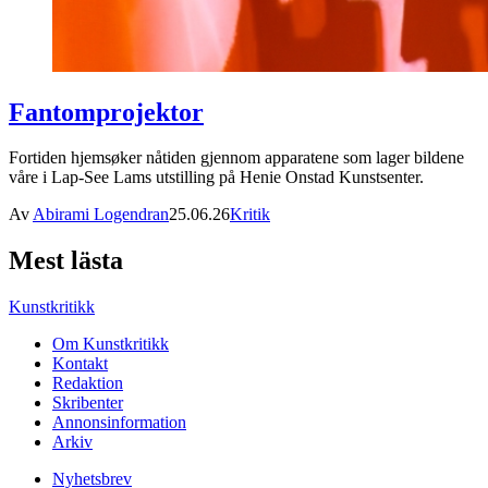
Fantomprojektor
Fortiden hjemsøker nåtiden gjennom apparatene som lager bildene
våre i Lap-See Lams utstilling på Henie Onstad Kunstsenter.
Av
Abirami Logendran
25.06.26
Kritik
Mest lästa
Kunstkritikk
Om Kunstkritikk
Kontakt
Redaktion
Skribenter
Annonsinformation
Arkiv
Nyhetsbrev