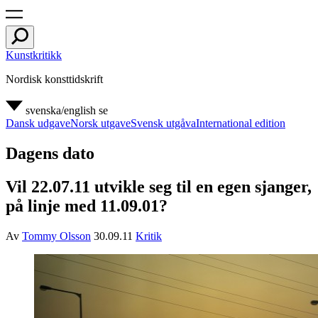
Kunstkritikk
Nordisk konsttidskrift
svenska/english
se
Dansk udgave
Norsk utgave
Svensk utgåva
International edition
Dagens dato
Vil 22.07.11 utvikle seg til en egen sjanger,
på linje med 11.09.01?
Av
Tommy Olsson
30.09.11
Kritik