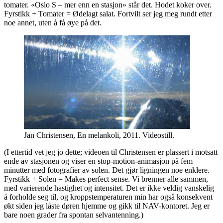
tomater. «Oslo S – mer enn en stasjon» står det. Hodet koker over.
Fyrstikk + Tomater = Ødelagt salat. Fortvilt ser jeg meg rundt etter
noe annet, uten å få øye på det.
Jan Christensen, En melankoli, 2011. Videostill.
(I ettertid vet jeg jo dette; videoen til Christensen er plassert i motsatt
ende av stasjonen og viser en stop-motion-animasjon på fem
minutter med fotografier av solen. Det gjør ligningen noe enklere.
Fyrstikk + Solen = Makes perfect sense. Vi brenner alle sammen,
med varierende hastighet og intensitet. Det er ikke veldig vanskelig
å forholde seg til, og kroppstemperaturen min har også konsekvent
økt siden jeg låste døren hjemme og gikk til NAV-kontoret. Jeg er
bare noen grader fra spontan selvantenning.)