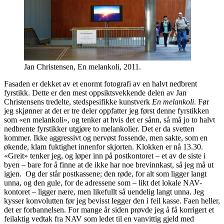
Jan Christensen, En melankoli, 2011.
Fasaden er dekket av et enormt fotografi av en halvt nedbrent
fyrstikk. Dette er den mest oppsiktsvekkende delen av Jan
Christensens tredelte, stedspesifikke kunstverk
En melankoli
. Før
jeg skjønner at det er tre deler oppfatter jeg først denne fyrstikken
som «en melankoli», og tenker at hvis det er sånn, så må jo to halvt
nedbrente fyrstikker utgjøre to melankolier. Det er da svetten
kommer. Ikke aggressivt og nervøst fossende, men sakte, som en
økende, klam fuktighet innenfor skjorten. Klokken er nå 13.30.
«Greit» tenker jeg, og løper inn på postkontoret – et av de siste i
byen – bare for å finne at de ikke har noe brevinnkast, så jeg må ut
igjen. Og der står postkassene; den røde, for alt som ligger langt
unna, og den gule, for de adressene som – likt det lokale NAV-
kontoret – ligger nære, men likefullt så uendelig langt unna. Jeg
kysser konvolutten før jeg bevisst legger den i feil kasse. Faen heller,
det er forbannelsen. For mange år siden prøvde jeg å få korrigert et
feilaktig vedtak fra NAV som ledet til en vanvittig gjeld med