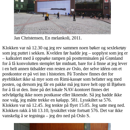
Jan Christensen, En melankoli, 2011.
Klokken var nå 12.30 og jeg rev sammen noen bøker og sexleketøy
som jeg puttet i sekken. Kvelden før hadde jeg – uopplyst som jeg er
– kalkulert med å oppsøke rampen på postterminalen på Grønland
for å få konvolutten stemplet før midnatt, bare for å finne at jeg lever
i en helt annen tidsalder enn resten av Oslo, der selve idéen om et
postkontor er på vei inn i historien. På Torshov finnes det for
øyeblikket ikke så mye som en Rimi-kassør som befatter seg med
posten, og dersom jeg får en pakke må jeg trave helt opp til Bjølsen
for å få ut den. Inne på det lokale NAV-kontoret finnes det
selvfølgelig ikke noen postkasse eller liknende. Så jeg hadde ikke
noe valg, jeg måtte trekke en kølapp. 581. Lysskiltet sa 576.
Klokken var nå 12.45. Jeg tenkte på flyet 15.05. Jeg satte meg ned.
Klokken rakk å bli 13.10, lysskiltet viste fortsatt 576. Det var ikke
vanskelig å se tegninga – jeg dro ned på Oslo S.