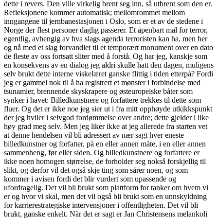
dette i revers. Den ville virkelig brent seg inn, så utbrent som den er.
Refleksjonene kommer automatisk; mellomrommet mellom
inngangene til jernbanestasjonen i Oslo, som er et av de stedene i
Norge der flest personer daglig passerer. Et åpenbart mål for terror,
egentlig, avhengig av hva slags agenda terroristen kan ha, men her
og nå med et slag forvandlet til et temporært monument over en dato
de fleste av oss fortsatt sliter med å forstå. Og har jeg, kanskje som
en konsekvens av en dialog jeg aldri skulle hatt den dagen, muligens
selv brukt dette interne viskelæret ganske flittig i tiden etterpå? Fordi
jeg er gammel nok til å ha registrert et mønster i forbindelse med
tsunamier, brennende skyskrapere og østeuropeiske båter som
synker i havet: Billedkunstnere og forfattere trekkes til dette som
fluer. Og det er ikke noe jeg sier ut i fra mitt opphøyde utkikkspunkt
der jeg hviler i selvgod fordømmelse over andre; dette gjelder i like
høy grad meg selv. Men jeg liker ikke at jeg allerede fra starten vet
at denne hendelsen vil bli adressert av nær sagt hver eneste
billedkunstner og forfatter, på en eller annen måte, i en eller annen
sammenheng, før eller siden. Og billedkunstnere og forfattere er
ikke noen homogen størrelse, de forholder seg nokså forskjellig til
slikt, og derfor vil det også skje ting som sårer noen, og som
kommer i avisen fordi det blir vurdert som upassende og
ufordragelig. Det vil bli brukt som plattform for tanker om hvem vi
er og hvor vi skal, men det vil også bli brukt som en unnskyldning
for karrierestrategiske intervensjoner i offentligheten. Det vil bli
brukt, ganske enkelt. Når det er sagt er Jan Christensens melankoli