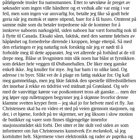
påfølgende trusler fra namsmannen. Etter to søvnløse år preget av
søknader som ingen ville håndtere og et vedtak alle var enig i var
feil, men som ingen var ansvarlig for, betalte jeg like så godt hele
greia når jeg mottok et større stipend, bare for å få husro. Omtrent på
samme måte som du betaler torpedoene når de kommer for å
innkreve naboens narkogjeld, siden naboen har vært fornuftig nok til
å flytte til Canada. Eksakt sånn, faktisk, med den samme følelsen av
håpløshet og fornedrelse dirrende i kroppen, lenge etterpå. Så med
den erfaringen er jeg naturlig nok forsiktig når jeg er nødt til å
forholde meg til dette apparatet. Jeg vet allerede på forhånd at de vil
drepe meg. Blåse ut livsgnisten min slik noen har blåst ut fyrstikken
som dekker hele veggen til Østbanehallen. De liker meg ganske
enkelt ikke. Jeg knuller for mye. Jeg har barn i to ulike land. Og
adresse i to byer. Slikt vet de å plage en fattig stakkar for. Og kall
meg gammeldags, men jeg likte faktisk den spesielle tilfredsstillelsen
det innebar å rekke en tidsfrist ved midnatt på Grønland. Og selv
med de vanvittige køene var postkontoret tross alt ganske… men der
jeg løper opp rulletrappen begynner jeg å skjønne hvorfor denne
klamme svetten kryper frem – jeg skal jo for helvete med et fly. Jan
Christensen skal ha en video et sted på veien gjennom stasjonen, og
der, i et hjørne, fordelt på tre skjermer, ser jeg liksom i slow motion
de butikker og varer som finnes tilgjengelige innenfor
stasjonsområdet skli forbi. Det sitter et lite skilt ved siden av som
informerer om Jan Christensens kunstverk
En melankoli
, så jeg
kortslutter helt. Skjermene viser elektronikk og rader av paprika og