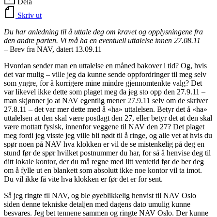
Dela
Skriv ut
Du har anledning til å uttale deg om kravet og opplysningene fra
den andre parten. Vi må ha en eventuell uttalelse innen 27.08.11
– Bre
v fra NAV, datert 13.09.11
Hvordan sender man en uttalelse en måned bakover i tid? Og, hvis
det var mulig – ville jeg da kunne sende oppfordringer til meg selv
som yngre, for å korrigere mine mindre gjennomtenkte valg? Det
var likevel ikke dette som plaget meg da jeg sto opp den 27.9.11 –
man skjønner jo at NAV egentlig mener 27.9.11 selv om de skriver
27.8.11 – det var mer dette med å «ha» uttalelsen. Betyr det å «ha»
uttalelsen at den skal være postlagt den 27, eller betyr det at den skal
være mottatt fysisk, innenfor veggene til NAV den 27? Det plaget
meg fordi jeg visste jeg ville bli nødt til å ringe, og alle vet at hvis du
spør noen på NAV hva klokken er vil de se mistenkelig på deg en
stund før de spør hvilket postnummer du har, for så å henvise deg til
ditt lokale kontor, der du må regne med litt ventetid før de ber deg
om å fylle ut en blankett som absolutt ikke noe kontor vil ta imot.
Du vil ikke få vite hva klokken er før det er for sent.
Så jeg ringte til NAV, og ble øyeblikkelig henvist til NAV Oslo
siden denne tekniske detaljen med dagens dato umulig kunne
besvares. Jeg bet tennene sammen og ringte NAV Oslo. Der kunne