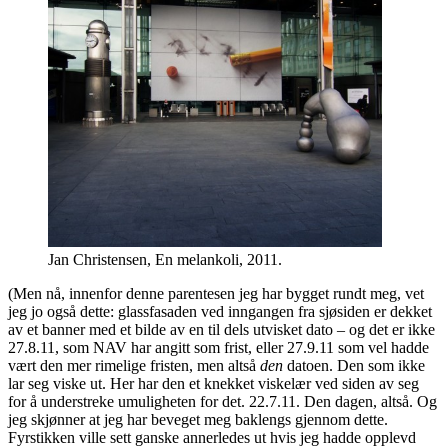
Jan Christensen, En melankoli, 2011.
(Men nå, innenfor denne parentesen jeg har bygget rundt meg, vet
jeg jo også dette: glassfasaden ved inngangen fra sjøsiden er dekket
av et banner med et bilde av en til dels utvisket dato – og det er ikke
27.8.11, som NAV har angitt som frist, eller 27.9.11 som vel hadde
vært den mer rimelige fristen, men altså
den
datoen. Den som ikke
lar seg viske ut. Her har den et knekket viskelær ved siden av seg
for å understreke umuligheten for det. 22.7.11. Den dagen, altså. Og
jeg skjønner at jeg har beveget meg baklengs gjennom dette.
Fyrstikken ville sett ganske annerledes ut hvis jeg hadde opplevd