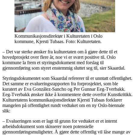
Kommunikasjonsdirektør i Kulturetaten i Oslo
kommune, Kjersti Tubaas. Foto: Kulturetaten.
– Det var sterke ønsker fra kulturetaten om å gjøre dette til et
hovedprosjekt over flere år, noe vi er svært positive til. Oslo
kommune la frem et styringsdokument med forslag til
gjennomføring som styret enstemmig sluttet seg til, sier Skaardal.
Styringsdokumentet som Skaardal refererer til er unntatt offentlighet.
Det samme er evalueringsrapporten fra forprosjektet, som ble
kuratert av Eva González-Sancho og Per Gunnar Eeg-Tverbakk.
Eeg-Tverbakk ønsker ikke å kommentere dette overfor Kunstkritikk.
Kulturetatens kommunikasjonsdirektør Kjersti Tubaas forklarer
mangelen på offentlighet rundt vedtaket om en ny Oslo-biennale
slik:
– Evalueringen som er lagt til grunn for vedtaket er et internt
arbeidsdokument som skisserer noen potensielle
gjennomføringsmuligheter. Å gjøre dette offentlig vil låse mange av