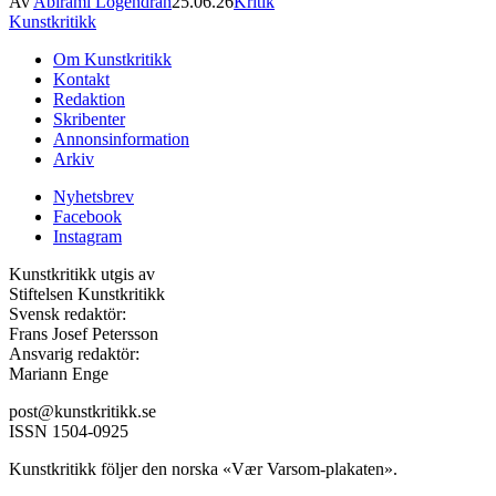
Av
Abirami Logendran
25.06.26
Kritik
Kunstkritikk
Om Kunstkritikk
Kontakt
Redaktion
Skribenter
Annonsinformation
Arkiv
Nyhetsbrev
Facebook
Instagram
Kunstkritikk utgis av
Stiftelsen Kunstkritikk
Svensk redaktör:
Frans Josef Petersson
Ansvarig redaktör:
Mariann Enge
post@kunstkritikk.se
ISSN 1504-0925
Kunstkritikk följer den norska «Vær Varsom-plakaten».