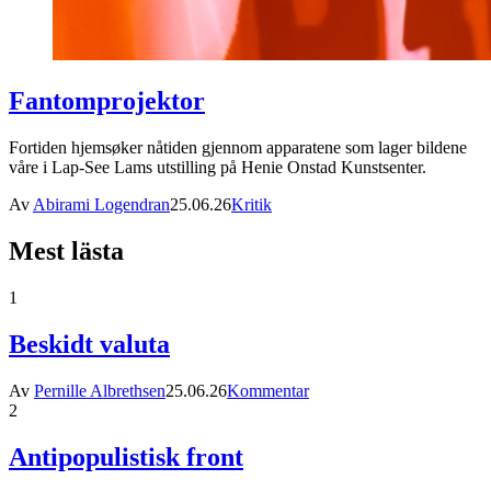
Fantomprojektor
Fortiden hjemsøker nåtiden gjennom apparatene som lager bildene
våre i Lap-See Lams utstilling på Henie Onstad Kunstsenter.
Av
Abirami Logendran
25.06.26
Kritik
Mest lästa
1
Beskidt valuta
Av
Pernille Albrethsen
25.06.26
Kommentar
2
Antipopulistisk front