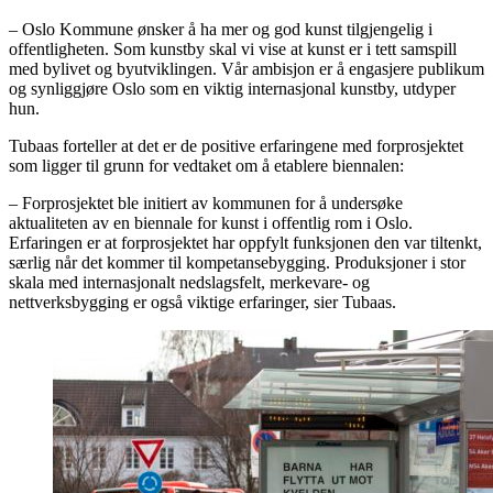
– Oslo Kommune ønsker å ha mer og god kunst tilgjengelig i
offentligheten. Som kunstby skal vi vise at kunst er i tett samspill
med bylivet og byutviklingen. Vår ambisjon er å engasjere publikum
og synliggjøre Oslo som en viktig internasjonal kunstby, utdyper
hun.
Tubaas forteller at det er de positive erfaringene med forprosjektet
som ligger til grunn for vedtaket om å etablere biennalen:
– Forprosjektet ble initiert av kommunen for å undersøke
aktualiteten av en biennale for kunst i offentlig rom i Oslo.
Erfaringen er at forprosjektet har oppfylt funksjonen den var tiltenkt,
særlig når det kommer til kompetansebygging. Produksjoner i stor
skala med internasjonalt nedslagsfelt, merkevare- og
nettverksbygging er også viktige erfaringer, sier Tubaas.