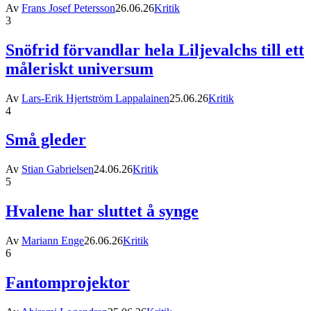
Av
Frans Josef Petersson
26.06.26
Kritik
3
Snöfrid förvandlar hela Liljevalchs till ett
måleriskt universum
Av
Lars-Erik Hjertström Lappalainen
25.06.26
Kritik
4
Små gleder
Av
Stian Gabrielsen
24.06.26
Kritik
5
Hvalene har sluttet å synge
Av
Mariann Enge
26.06.26
Kritik
6
Fantomprojektor