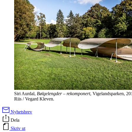
Siri Aurdal,
Bølgelengder – rekomponert
, Vigelandsparken, 201
Riis / Vegard Kleven.
Nyhetsbrev
Dela
Skriv ut