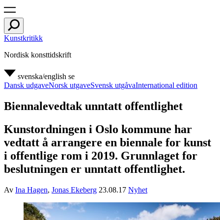
Kunstkritikk
Nordisk konsttidskrift
svenska/english
se
Dansk udgave
Norsk utgave
Svensk utgåva
International edition
Biennalevedtak unntatt offentlighet
Kunstordningen i Oslo kommune har
vedtatt å arrangere en biennale for kunst
i offentlige rom i 2019. Grunnlaget for
beslutningen er unntatt offentlighet.
Av
Ina Hagen
,
Jonas Ekeberg
23.08.17
Nyhet