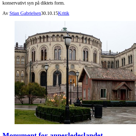
konservativt syn på diktets form.
Av
Stian Gabrielsen
30.10.15
Kritik
Monument for annerledeslandet