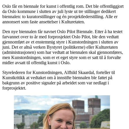
Oslo får en biennale for kunst i offentlig rom. Det ble offentliggjort
da Oslo kommune i slutten av juli lyste ut tre stillinger dedikert
biennalen: to kuratorstillinger og én prosjektlederstilling. Alle er
annonsert som faste ansettelser i Kulturetaten.
Den nye biennalen får navnet Oslo Pilot Biennale. Etter å ha testet
farvannet over to år med forprosjektet Oslo Pilot, ble den vedtatt
gjennomført av et enstemmig styre i Kunstordningen i slutten av
juni. Det er altså verken Bystyret (politikerne) eller Kulturetaten
(administrasjonen) som har vedtatt at biennalen skal gjennomføres,
men Kunstordningen, som er et eget styre som er satt til å forvalte
midler avsatt til offentlig kunst i Oslo.
Styrelederen for Kunstordningen, Alfhild Skaardal, forteller til
Kunstkritikk at vedtaket om å innstifte biennalen ble fattet på
bakgrunn av positive signaler på arbeidet som var nedlagt i
forprosjektet.