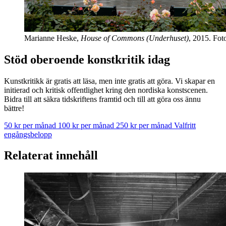
Marianne Heske,
House of Commons (Underhuset)
, 2015. Fot
Stöd oberoende konstkritik idag
Kunstkritikk är gratis att läsa, men inte gratis att göra. Vi skapar en
initierad och kritisk offentlighet kring den nordiska konstscenen.
Bidra till att säkra tidskriftens framtid och till att göra oss ännu
bättre!
50 kr per månad
100 kr per månad
250 kr per månad
Valfritt
engångsbelopp
Relaterat innehåll